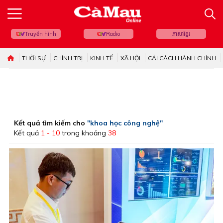
Truyền hình
Radio
ភាសាខ្មែរ
THỜI SỰ
CHÍNH TRỊ
KINH TẾ
XÃ HỘI
CẢI CÁCH HÀNH CHÍNH
Kết quả tìm kiếm cho
"khoa học công nghệ"
Kết quả
1 - 10
trong khoảng
38