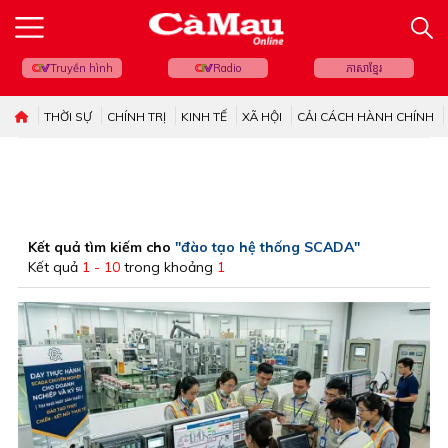
Truyền hình
Radio
ភាសាខ្មែរ
THỜI SỰ
CHÍNH TRỊ
KINH TẾ
XÃ HỘI
CẢI CÁCH HÀNH CHÍNH
Kết quả tìm kiếm cho
"đào tạo hệ thống SCADA"
Kết quả
1 - 10
trong khoảng
1