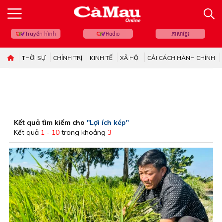
Truyền hình
Radio
ភាសាខ្មែរ
THỜI SỰ
CHÍNH TRỊ
KINH TẾ
XÃ HỘI
CẢI CÁCH HÀNH CHÍNH
Kết quả tìm kiếm cho
"Lợi ích kép"
Kết quả
1 - 10
trong khoảng
3