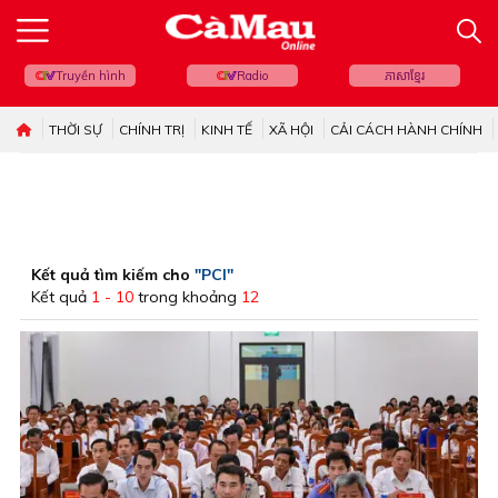
Truyền hình
Radio
ភាសាខ្មែរ
THỜI SỰ
CHÍNH TRỊ
KINH TẾ
XÃ HỘI
CẢI CÁCH HÀNH CHÍNH
Kết quả tìm kiếm cho
"PCI"
Kết quả
1 - 10
trong khoảng
12