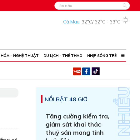
Cà Mau
,
32°C
/
32°C
-
33°C
 HÓA - NGHỆ THUẬT
DU LỊCH - THỂ THAO
NHỊP SỐNG TRẺ
NỔI BẬT 48 GIỜ
Tăng cường kiểm tra,
giám sát khai thác
thuỷ sản mang tính