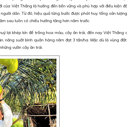
đi của Việt Thắng là hướng đến bền vững và phù hợp với điều kiện đất
người dân. Từ đó, hiệu quả từng bước được phát huy, tổng sản lượng
năm sau luôn có chiều hướng tăng hơn năm trước.
huỷ lợi khép kín để trồng hoa màu, cây ăn trái, đến nay Việt Thắng 
ặn, năng suất bình quân hàng năm đạt 3 tấn/ha. Mặc dù là vùng đất
những vườn cây ăn trái.