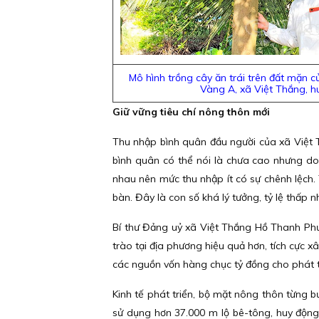
Mô hình trồng cây ăn trái trên đất mặn 
Vàng A, xã Việt Thắng, h
Giữ vững tiêu chí nông thôn mới
Thu nhập bình quân đầu người của xã Việt T
bình quân có thể nói là chưa cao nhưng do
nhau nên mức thu nhập ít có sự chênh lệch.
bàn. Đây là con số khá lý tưởng, tỷ lệ thấp 
Bí thư Đảng uỷ xã Việt Thắng Hồ Thanh Phư
trào tại địa phương hiệu quả hơn, tích cực x
các nguồn vốn hàng chục tỷ đồng cho phát tr
Kinh tế phát triển, bộ mặt nông thôn từng 
sử dụng hơn 37.000 m lộ bê-tông, huy động 