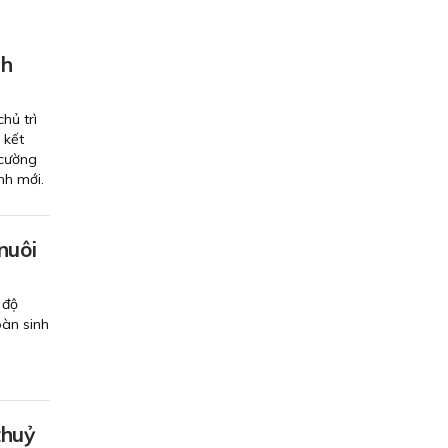
nh
hủ trì
 kết
 cường
ình mới.
nuôi
 độ
oàn sinh
thuỷ