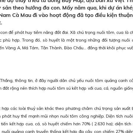
ế độ thuỷ triều từ dòng Bảy Háp, địa bàn xã Việt T
uỷ sản theo hướng đa con. Mấy năm qua, khi dự án khé
 Nam Cà Mau đi vào hoạt động đã tạo điều kiện thuận 
.
 con để phát huy tiềm năng đất đai. Xã chú trọng nuôi tôm, cua là ch
ác phù hợp. Trong đó, sò huyết là một trong những đối tượng nuôi 
iến Vàng A, Má Tám, Tân Thành, Bào Chấu… đồng thời khôi phục vư
Thắng, thông tin, ở đây người dân chủ yếu nuôi tôm quảng canh cải
h đất rộng nên thích hợp nuôi tôm sú kết hợp với cua, cá, nguồn giốn
kết hợp các loài thuỷ sản khác theo phương châm chú trọng sản xuất 
 phát huy thế mạnh mũi nhọn nuôi tôm công nghiệp. Diện tích nuôi
 tiến kết hợp cua, cá, sò huyết chiếm hơn 70% ( 2.630 ha); diện tích
 nuôi quảng canh truyền thống kết hợp đa cây, con chiếm 27% diện