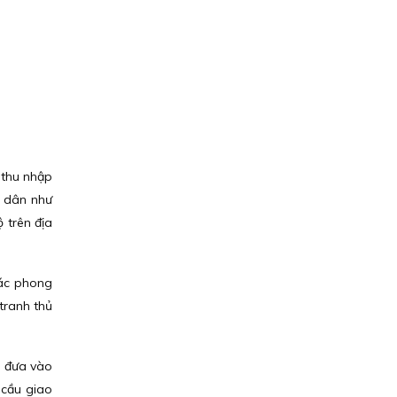
 thu nhập
i dân như
 trên địa
các phong
 tranh thủ
h đưa vào
 cầu giao