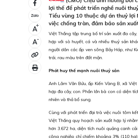
(CMO) Chịu ảnh hưởng bởi ch
lợi thế để phát triển nghề nuôi th
Tiểu vùng 10 thuộc dự án thuỷ lợi
việc chống tràn, đảm bảo sản xuất
+
Việt Thắng tập trung bố trí sản xuất đa cây,
-
hợp với sò huyết, cá và nhiều thuỷ sản kh
người dân các ấp ven sông Bảy Háp, như K
trái, rau màu trên đất mặn.
Phát huy thế mạnh nuôi thuỷ sản
Anh Lâm Văn Bứu, ấp Kiến Vàng B, xã Việt 
hợp đa cây, con. Phần lớn bà con có diện tíc
nhiên và thả bổ sung.
Cùng với phát triển đại trà việc nuôi tôm 
Việt Thắng quy hoạch sản xuất hợp lý nhằm
hơn 3.672 ha, diện tích nuôi quảng canh cải
công nghiệp chỉ chiếm khoảng 3% (110 ha);