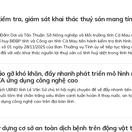
iểm tra, giám sát khai thác thuỷ sản mang tí
xã Đầm Dơi và Tân Thuận, Sở Nông nghiệp và Môi trường tỉnh Cà Mau c
ỉ huy BĐBP tỉnh và Công an tỉnh Cà Mau tiến hành kiểm tra tình hình,
hị số 01 ngày 28/11/2025 của Ban Thường vụ Tỉnh ủy về tiếp tục tăng
đối với việc khai thác nguồn lợi thuỷ sản có tính huỷ diệt trong tình h
o gỡ khó khăn, đẩy nhanh phát triển mô hình 
A ứng dụng công nghệ cao
ịch UBND tỉnh Lê Văn Sử chủ trì hội nghị chuyên đề về đẩy nhanh tiến
nuôi tôm thẻ chân trắng siêu thâm canh tuần hoàn ít thay nước, an t
dụng công nghệ cao trên địa bàn tỉnh.
 dựng cơ sở an toàn dịch bệnh trên động vật 