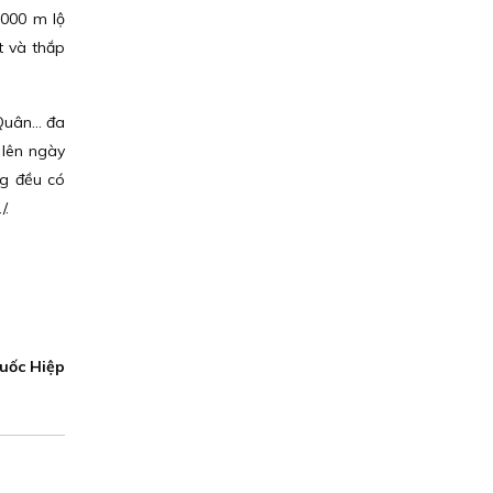
.000 m lộ
t và thắp
 Quân… đa
 lên ngày
ng đều có
/.
uốc Hiệp