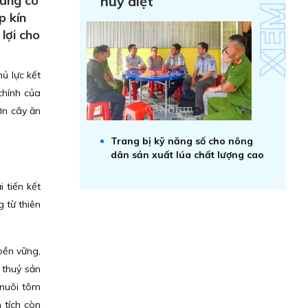
hắng có
huỷ diệt
p kín
lợi cho
ủ lực kết
chính của
ờn cây ăn
Trang bị kỹ năng số cho nông
dân sản xuất lúa chất lượng cao
 tiến kết
g từ thiên
bền vững,
 thuỷ sản
 nuôi tôm
 tích còn