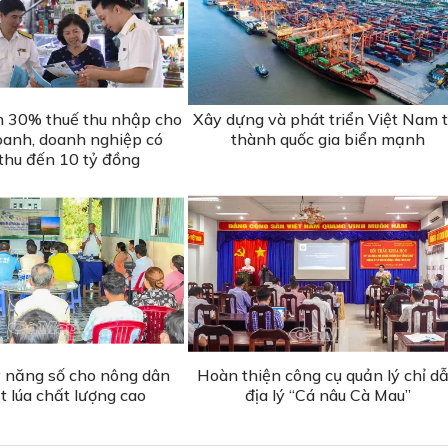
m 30% thuế thu nhập cho
Xây dựng và phát triển Việt Nam t
oanh, doanh nghiệp có
thành quốc gia biển mạnh
thu đến 10 tỷ đồng
ỹ năng số cho nông dân
Hoàn thiện công cụ quản lý chỉ d
t lúa chất lượng cao
địa lý “Cá nâu Cà Mau”