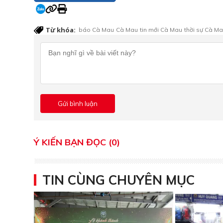
Từ khóa:
báo Cà Mau
Cà Mau
tin mới Cà Mau
thời sự Cà M
Ý KIẾN BẠN ĐỌC (0)
TIN CÙNG CHUYÊN MỤC