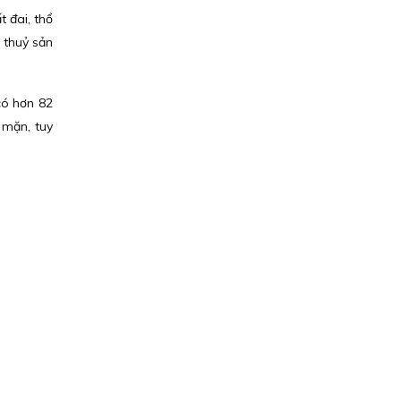
 đai, thổ
 thuỷ sản
có hơn 82
 mặn, tuy