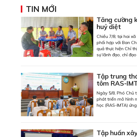
TIN MỚI
Tăng cường k
huỷ diệt
Chiều 7/8, tại hai 
phối hợp với Ban Ch
quả thực hiện Chỉ t
sự lãnh đạo, chỉ đạo 
Tập trung thá
tôm RAS-IMT
Ngày 5/8, Phó Chủ t
phát triển mô hình 
học (RAS-IMTA) ứng 
Tập huấn xây