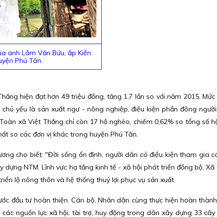
của anh Lâm Văn Bứu, ấp Kiến
uyện Phú Tân.
hắng hiện đạt hơn 49 triệu đồng, tăng 1,7 lần so với năm 2015. Mức
 chủ yếu là sản xuất ngư - nông nghiệp, điều kiện phần đông ngườ
 Toàn xã Việt Thắng chỉ còn 17 hộ nghèo, chiếm 0,62% so tổng số hộ
nhất so các đơn vị khác trong huyện Phú Tân.
ơng cho biết: "Đời sống ổn định, người dân có điều kiện tham gia 
ây dựng NTM. Lĩnh vực hạ tầng kinh tế - xã hội phát triển đồng bộ. Xã
iển lộ nông thôn và hệ thống thuỷ lợi phục vụ sản xuất.
bước đầu tư hoàn thiện. Cán bộ, Nhân dân cùng thực hiện hoàn thàn
các nguồn lực xã hội, tài trợ, huy động trong dân xây dựng 33 cây