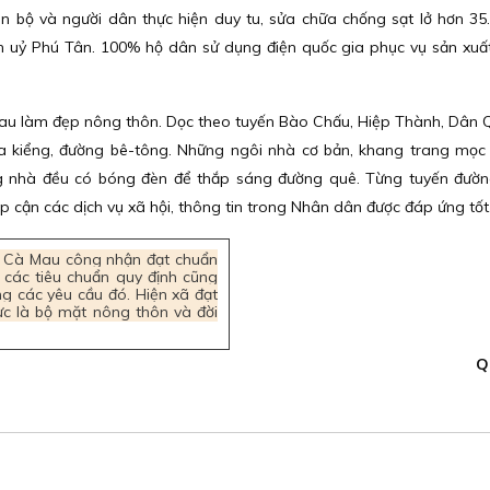
án bộ và người dân thực hiện duy tu, sửa chữa chống sạt lở hơn 35
n uỷ Phú Tân. 100% hộ dân sử dụng điện quốc gia phục vụ sản xuấ
 nhau làm đẹp nông thôn. Dọc theo tuyến Bào Chấu, Hiệp Thành, Dân
 kiểng, đường bê-tông. Những ngôi nhà cơ bản, khang trang mọc
ổng nhà đều có bóng đèn để thắp sáng đường quê. Từng tuyến đườ
ếp cận các dịch vụ xã hội, thông tin trong Nhân dân được đáp ứng tốt.
h Cà Mau công nhận đạt chuẩn
 các tiêu chuẩn quy định cũng
ng các yêu cầu đó. Hiện xã đạt
cực là bộ mặt nông thôn và đời
Q