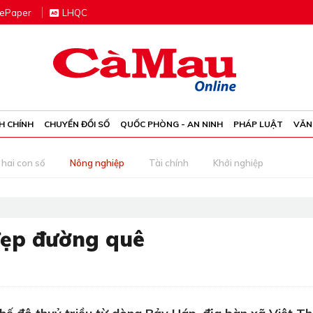
e
P
aper
LHQC
H CHÍNH
CHUYỂN ĐỔI SỐ
QUỐC PHÒNG - AN NINH
PHÁP LUẬT
VĂN
 hai con số
Nông nghiệp
Tài chính
Khởi nghiệp
đẹp đường quê