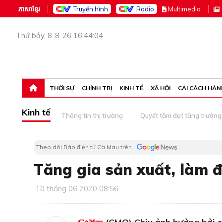
ភាសាខ្មែរ
Truyền hình
Radio
M
ultimedia
Thứ bảy, 8-8-26 16:44:04
THỜI SỰ
CHÍNH TRỊ
KINH TẾ
XÃ HỘI
CẢI CÁCH HÀN
Kinh tế
Thông tin thị trường
Quyết tâm đạt tăng trưởng
Theo dõi Báo điện tử Cà Mau trên
Tăng gia sản xuất, làm 
10 tháng 06 2020 08:56