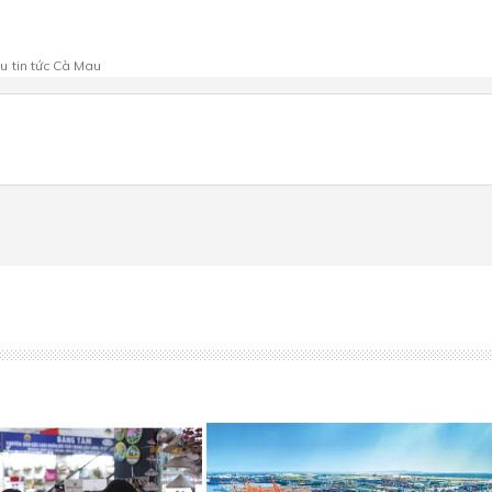
au
tin tức Cà Mau