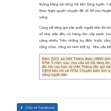
thông bằng bê-tông nối liền từng tuyến. C
theo Nghị quyết chuyên đề số 09 của Huyệ
sáng.
Cùng với tăng gia sản xuất, người dân thi
số nhà dân đều có hàng rào cây xanh, hoa
càng nhiều. Trên những trụ điện, trước c
cổng chào, cổng an ninh trật tự... Nhu cầu ti
Năm 2015, xã Việt Thắng được UBND tỉn
NTM. 5 năm sau, nhu cầu xã hội tăng lên,
đòi hỏi cao hơn và Việt Thắng vẫn giữ vữ
19/19 tiêu chí xã NTM. Chuyển biến tích 
sống người dân.
Chia sẻ Facebook