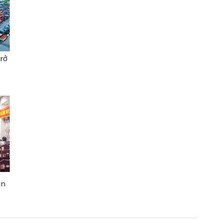
rở
ẫn