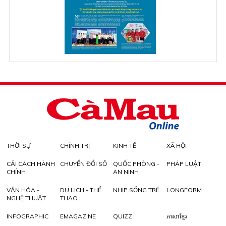
THỜI SỰ
CHÍNH TRỊ
KINH TẾ
XÃ HỘI
CẢI CÁCH HÀNH
CHUYỂN ĐỔI SỐ
QUỐC PHÒNG -
PHÁP LUẬT
CHÍNH
AN NINH
VĂN HÓA -
DU LỊCH - THỂ
NHỊP SỐNG TRẺ
LONGFORM
NGHỆ THUẬT
THAO
INFOGRAPHIC
EMAGAZINE
QUIZZ
ភាសាខ្មែរ