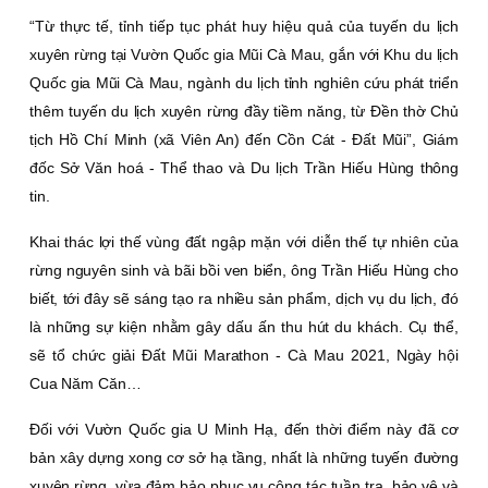
“Từ thực tế, tỉnh tiếp tục phát huy hiệu quả của tuyến du lịch
xuyên rừng tại Vườn Quốc gia Mũi Cà Mau, gắn với Khu du lịch
Quốc gia Mũi Cà Mau, ngành du lịch tỉnh nghiên cứu phát triển
thêm tuyến du lịch xuyên rừng đầy tiềm năng, từ Ðền thờ Chủ
tịch Hồ Chí Minh (xã Viên An) đến Cồn Cát - Ðất Mũi”, Giám
đốc Sở Văn hoá - Thể thao và Du lịch Trần Hiếu Hùng thông
tin.
Khai thác lợi thế vùng đất ngập mặn với diễn thế tự nhiên của
rừng nguyên sinh và bãi bồi ven biển, ông Trần Hiếu Hùng cho
biết, tới đây sẽ sáng tạo ra nhiều sản phẩm, dịch vụ du lịch, đó
là những sự kiện nhằm gây dấu ấn thu hút du khách. Cụ thể,
sẽ tổ chức giải Ðất Mũi Marathon - Cà Mau 2021, Ngày hội
Cua Năm Căn…
Ðối với Vườn Quốc gia U Minh Hạ, đến thời điểm này đã cơ
bản xây dựng xong cơ sở hạ tầng, nhất là những tuyến đường
xuyên rừng, vừa đảm bảo phục vụ công tác tuần tra, bảo vệ và