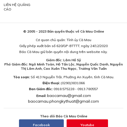
LIÊN HỆ QUẢNG
CÁO
© 2005 - 2023 Bản quyền thuộc về Cà Mau Online
Cơ quan chủ quản: Tỉnh ủy Cà Mau
Giấy phép xuất bản số 620/GP-BTTTT, ngày 24/12/2020
Báo Cà Mau giữ bản quyền nội dung trên website này.
Giám đốc: Lâm Hồ Sỹ
Phó Giám đốc: Ngô Minh Toàn, Hồ Tấn Lộc, Nguyễn Quốc Danh, Nguyễn
Thị Lâm Anh, Cao Xuân Thu Ngọc, Trương Văn Tuấn
Tòa soạn:
Số 413 Nguyễn Trãi, Phường An Xuyên, tỉnh Cà Mau.
Điện thoại:
(0290)3831066
Ban Giám đốc:
0918.575228 - 0913.780557
baocamau@gmail.com
Email:
baocamau.phongkythuat@gmail.com
Theo dõi Báo Cà Mau Online
Facebook
Youtube