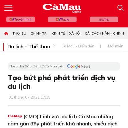
Truyền hình
Radio
ភាសាខ្មែរ
THỜI SỰ
CHÍNH TRỊ
KINH TẾ
XÃ HỘI
CẢI CÁCH HÀNH CHÍNH
Du lịch - Thể thao
Cà Mau - Điểm đến
Mọi miền đ
Theo dõi Báo điện tử Cà Mau trên
Tạo bứt phá phát triển dịch vụ
du lịch
01 tháng 07 2021 17:15
(CMO) Lĩnh vực du lịch Cà Mau những
năm gần đây phát triển khá nhanh, nhiều dịch