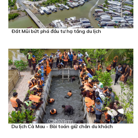
Ðất Mũi bứt phá đầu tư hạ tầng du lịch
Du lịch Cà Mau - Bài toán giữ chân du khách