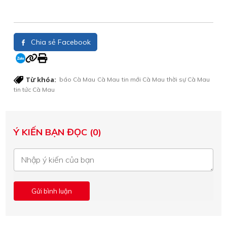
Chia sẻ Facebook
Từ khóa:
báo Cà Mau
Cà Mau
tin mới Cà Mau
thời sự Cà Mau
tin tức Cà Mau
Ý KIẾN BẠN ĐỌC (0)