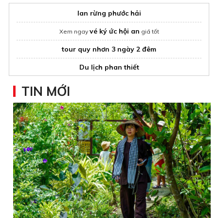
lan rừng phước hải
vé ký ức hội an
Xem ngay
giá tốt
tour quy nhơn 3 ngày 2 đêm
Du lịch phan thiết
dịch vụ ông già noel giao quà
TIN MỚI
ha giang tours
Combo Mgallery Cát Bà 3N2Đ
Halong Bay 5 star cruise