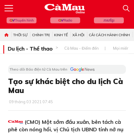
Truyền hình
Radio
ភាសាខ្មែរ
THỜI SỰ
CHÍNH TRỊ
KINH TẾ
XÃ HỘI
CẢI CÁCH HÀNH CHÍNH
Du lịch - Thể thao
Cà Mau - Điểm đến
Mọi miền đ
Theo dõi Báo điện tử Cà Mau trên
Tạo sự khác biệt cho du lịch Cà
Mau
09 tháng 03 2021 07:45
(CMO) Một sớm đầu xuân, bên tách cà
phê còn nóng hổi, vị Chủ tịch UBND tỉnh nở nụ