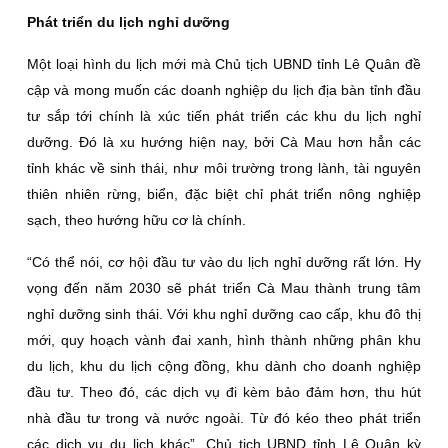
Phát triển du lịch nghỉ dưỡng
Một loại hình du lịch mới mà Chủ tịch UBND tỉnh Lê Quân đề
cập và mong muốn các doanh nghiệp du lịch địa bàn tỉnh đầu
tư sắp tới chính là xúc tiến phát triển các khu du lịch nghỉ
dưỡng. Ðó là xu hướng hiện nay, bởi Cà Mau hơn hẳn các
tỉnh khác về sinh thái, như môi trường trong lành, tài nguyên
thiên nhiên rừng, biển, đặc biệt chỉ phát triển nông nghiệp
sạch, theo hướng hữu cơ là chính.
“Có thể nói, cơ hội đầu tư vào du lịch nghỉ dưỡng rất lớn. Hy
vọng đến năm 2030 sẽ phát triển Cà Mau thành trung tâm
nghỉ dưỡng sinh thái. Với khu nghỉ dưỡng cao cấp, khu đô thị
mới, quy hoạch vành đai xanh, hình thành những phân khu
du lịch, khu du lịch cộng đồng, khu dành cho doanh nghiệp
đầu tư. Theo đó, các dịch vụ đi kèm bảo đảm hơn, thu hút
nhà đầu tư trong và nước ngoài. Từ đó kéo theo phát triển
các dịch vụ du lịch khác”, Chủ tịch UBND tỉnh Lê Quân kỳ