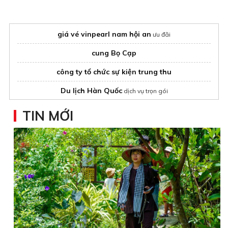
giá vé vinpearl nam hội an​
ưu đãi
cung Bọ Cạp
công ty tổ chức sự kiện trung thu
Du lịch Hàn Quốc
dịch vụ trọn gói
Bai Tu Long Bay Cruise 3 Days
TIN MỚI