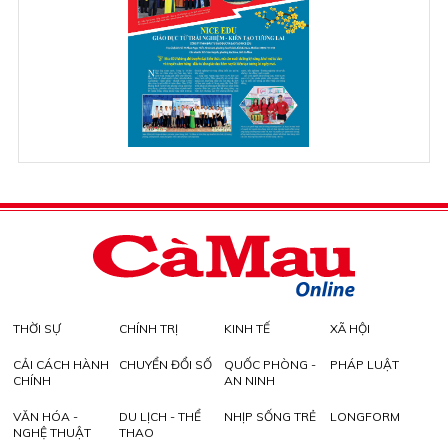
THỜI SỰ
CHÍNH TRỊ
KINH TẾ
XÃ HỘI
CẢI CÁCH HÀNH
CHUYỂN ĐỔI SỐ
QUỐC PHÒNG -
PHÁP LUẬT
CHÍNH
AN NINH
VĂN HÓA -
DU LỊCH - THỂ
NHỊP SỐNG TRẺ
LONGFORM
NGHỆ THUẬT
THAO