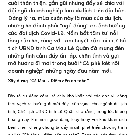
cười thân thiện, gần gũi nhưng đầy sẻ chia với
đội ngũ doanh nghiệp làm du lịch trên địa bàn.
Ðáng lý ra, mùa xuân này là mùa của du lịch,
nhưng họ đành phải “ngủ đông” do ảnh hưởng
của đại dịch Covid-19. Nắm bắt tâm tư, nỗi
lòng của họ, cùng với tâm huyết của mình, Chủ
tịch UBND tỉnh Cà Mau Lê Quân đã mang đến
những tình cảm đầy ấm áp, chân tình và gợi
mở hướng đi mới trong buổi “Cà phê kết nối
doanh nghiệp” những ngày đầu năm mới.
Xây dựng “Cà Mau - Ðiểm đến an toàn”
Bày tỏ sự đồng cảm, sẻ chia khó khăn với các đơn vị, đồng
thời vạch ra hướng đi mới đầy triển vọng cho ngành du lịch
tỉnh, Chủ tịch UBND tỉnh Lê Quân cho rằng, trong lúc khủng
hoảng này, khi mọi người đang loay hoay với khó khăn dịch
bệnh, nên chăng chúng ta đẩy mạnh phát triển chương trình
du lịch “Cà Mau - điểm đến an toàn”. Theo đó, các đơn vị du