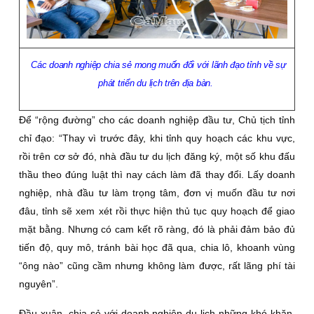
Các doanh nghiệp chia sẻ mong muốn đối với lãnh đạo tỉnh về sự
phát triển du lịch trên địa bàn.
Ðể “rộng đường” cho các doanh nghiệp đầu tư, Chủ tịch tỉnh
chỉ đạo: “Thay vì trước đây, khi tỉnh quy hoạch các khu vực,
rồi trên cơ sở đó, nhà đầu tư du lịch đăng ký, một số khu đấu
thầu theo đúng luật thì nay cách làm đã thay đổi. Lấy doanh
nghiệp, nhà đầu tư làm trọng tâm, đơn vị muốn đầu tư nơi
đâu, tỉnh sẽ xem xét rồi thực hiện thủ tục quy hoạch để giao
mặt bằng. Nhưng có cam kết rõ ràng, đó là phải đảm bảo đủ
tiến độ, quy mô, tránh bài học đã qua, chia lô, khoanh vùng
“ông nào” cũng cầm nhưng không làm được, rất lãng phí tài
nguyên”.
Ðầu xuân, chia sẻ với doanh nghiệp du lịch những khó khăn,