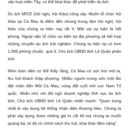
văn hoá miền Tây, có thể khai thác để phát triển du lịch.
Du lịch MICE (hội nghị, hội thảo) cũng vậy. Muốn tổ chức hội
thảo tại Cà Mau là điểm đến nhưng trung tâm hội nghị, hội
thảo của chúng ta hiện nay rất ít. Một vài sự kiện là hết
phòng. Ngoài việc tổ chức sự kiện tại địa phương sẽ kết hợp
những chuyến du lịch trải nghiệm. Chúng ta hiện tại có hơn
1.000 phòng chuẩn, quá ít, Chủ tịch UBND tỉnh Lê Quân phân
tích.
Nhìn toàn diện có thể thấy rằng, Cà Mau có sức hút mới lạ,
thu hút khách thập phương. Nhiều người mong ước một lần
đặt chân đến Mũi Cà Mau, vùng đất cuối trời cực Nam Tổ
quốc. Nhắn nhủ với đội ngũ doanh nghiệp lĩnh vực du lịch
tỉnh, Chủ tịch UBND tỉnh Lê Quân nhấn mạnh: "Quan trọng
nhất là xây dựng hệ thống nhận diện thương hiệu. Chúng ta
phải xây dựng được những giá trị cốt lõi mà chúng ta muốn
quảng bá, từ đó có chính sách thu hút, khai thác tiềm năng”.