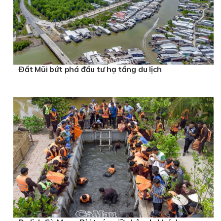
Ðất Mũi bứt phá đầu tư hạ tầng du lịch