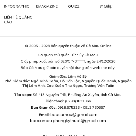
INFOGRAPHIC
EMAGAZINE
QUIZZ
ភាសាខ្មែរ
LIÊN HỆ QUẢNG
CÁO
© 2005 - 2023 Bản quyền thuộc về Cà Mau Online
Cơ quan chủ quản: Tỉnh ủy Cà Mau
Giấy phép xuất bản số 620/GP-BTTTT, ngày 24/12/2020
Báo Cà Mau giữ bản quyền nội dung trên website này.
Giám đốc: Lâm Hồ Sỹ
Phó Giám đốc: Ngô Minh Toàn, Hồ Tấn Lộc, Nguyễn Quốc Danh, Nguyễn
Thị Lâm Anh, Cao Xuân Thu Ngọc, Trương Văn Tuấn
Tòa soạn:
Số 413 Nguyễn Trãi, Phường An Xuyên, tỉnh Cà Mau.
Điện thoại:
(0290)3831066
Ban Giám đốc:
0918.575228 - 0913.780557
baocamau@gmail.com
Email:
baocamau.phongkythuat@gmail.com