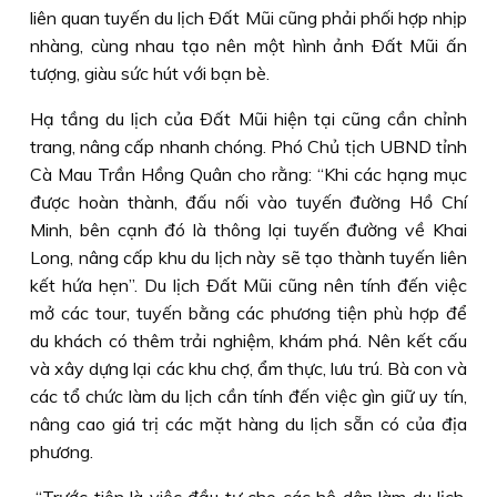
liên quan tuyến du lịch Ðất Mũi cũng phải phối hợp nhịp
nhàng, cùng nhau tạo nên một hình ảnh Ðất Mũi ấn
tượng, giàu sức hút với bạn bè.
Hạ tầng du lịch của Ðất Mũi hiện tại cũng cần chỉnh
trang, nâng cấp nhanh chóng. Phó Chủ tịch UBND tỉnh
Cà Mau Trần Hồng Quân cho rằng: “Khi các hạng mục
được hoàn thành, đấu nối vào tuyến đường Hồ Chí
Minh, bên cạnh đó là thông lại tuyến đường về Khai
Long, nâng cấp khu du lịch này sẽ tạo thành tuyến liên
kết hứa hẹn”. Du lịch Ðất Mũi cũng nên tính đến việc
mở các tour, tuyến bằng các phương tiện phù hợp để
du khách có thêm trải nghiệm, khám phá. Nên kết cấu
và xây dựng lại các khu chợ, ẩm thực, lưu trú. Bà con và
các tổ chức làm du lịch cần tính đến việc gìn giữ uy tín,
nâng cao giá trị các mặt hàng du lịch sẵn có của địa
phương.