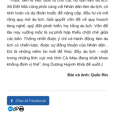
“Trước tiên là việc đầu tư cho các hộ dân làm du lịch.
Xã Ðất Mũi cũng phải cùng với Nhân dân làm du lịch, có
tính toán và dự đoán trước để nâng cấp, đầu tư và mở
rộng quy mô du lịch. Giải quyết vấn đề về quy hoạch
làng nghề, quỹ đất phát triển, hạ tầng du lịch. Vấn đề
lâu nay vướng mắc là sự phối hợp thiếu chặt chẽ giữa
các bên. Thống nhất được ý chí và hành động, làm du
lịch có chiến lược, được sự đồng thuận của Nhân dân…
Ðó là những niềm tin mới để thúc đẩy du lịch - một
trong những lĩnh vực mà tỉnh Cà Mau đang khát khao
khẳng định vị thế”, ông Dương Huỳnh Khải đề xuất./.
Bài và ảnh: Quốc Rin
Chia sẻ Facebook