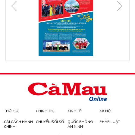
THỜI SỰ
CHÍNH TRỊ
KINH TẾ
XÃ HỘI
CẢI CÁCH HÀNH
CHUYỂN ĐỔI SỐ
QUỐC PHÒNG -
PHÁP LUẬT
CHÍNH
AN NINH