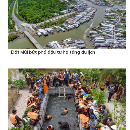
Ðất Mũi bứt phá đầu tư hạ tầng du lịch