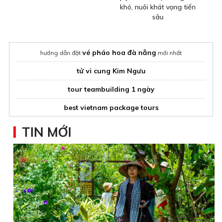
khó, nuôi khát vọng tiến
sâu
vé pháo hoa đà nẵng
hướng dẫn đặt
mới nhất
tử vi cung Kim Ngưu
tour teambuilding 1 ngày
best vietnam package tours
Du lịch Mỹ
dịch vụ hoàn hảo
TIN MỚI
Ha Long Bay Cruise 1 night from hanoi