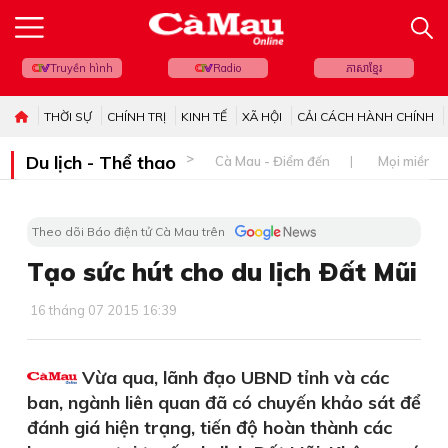
Truyền hình
Radio
ភាសាខ្មែរ
THỜI SỰ
CHÍNH TRỊ
KINH TẾ
XÃ HỘI
CẢI CÁCH HÀNH CHÍNH
Du lịch - Thể thao
Cà Mau - Điểm đến
Mọi miền đ
Theo dõi Báo điện tử Cà Mau trên
Tạo sức hút cho du lịch Ðất Mũi
16 tháng 07 2015 16:39
Vừa qua, lãnh đạo UBND tỉnh và các
ban, ngành liên quan đã có chuyến khảo sát để
đánh giá hiện trạng, tiến độ hoàn thành các