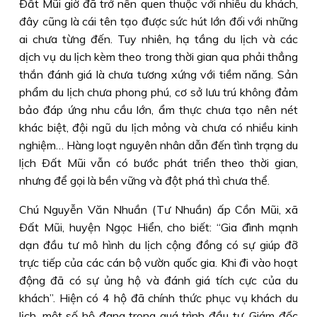
Ðất Mũi giờ đã trở nên quen thuộc với nhiều du khách,
đây cũng là cái tên tạo được sức hút lớn đối với những
ai chưa từng đến. Tuy nhiên, hạ tầng du lịch và các
dịch vụ du lịch kèm theo trong thời gian qua phải thẳng
thắn đánh giá là chưa tương xứng với tiềm năng. Sản
phẩm du lịch chưa phong phú, cơ sở lưu trú không đảm
bảo đáp ứng nhu cầu lớn, ẩm thực chưa tạo nên nét
khác biệt, đội ngũ du lịch mỏng và chưa có nhiều kinh
nghiệm… Hàng loạt nguyên nhân dẫn đến tình trạng du
lịch Ðất Mũi vẫn có bước phát triển theo thời gian,
nhưng để gọi là bền vững và đột phá thì chưa thể.
Chú Nguyễn Văn Nhuần (Tư Nhuần) ấp Cồn Mũi, xã
Ðất Mũi, huyện Ngọc Hiển, cho biết: “Gia đình mạnh
dạn đầu tư mô hình du lịch cộng đồng có sự giúp đỡ
trực tiếp của các cán bộ vườn quốc gia. Khi đi vào hoạt
động đã có sự ủng hộ và đánh giá tích cực của du
khách”. Hiện có 4 hộ đã chính thức phục vụ khách du
lịch, một số hộ đang trong quá trình đầu tư. Giám đốc