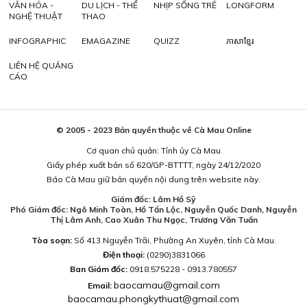
VĂN HÓA -
DU LỊCH - THỂ
NHỊP SỐNG TRẺ
LONGFORM
NGHỆ THUẬT
THAO
INFOGRAPHIC
EMAGAZINE
QUIZZ
ភាសាខ្មែរ
LIÊN HỆ QUẢNG
CÁO
© 2005 - 2023 Bản quyền thuộc về Cà Mau Online
Cơ quan chủ quản: Tỉnh ủy Cà Mau
Giấy phép xuất bản số 620/GP-BTTTT, ngày 24/12/2020
Báo Cà Mau giữ bản quyền nội dung trên website này.
Giám đốc: Lâm Hồ Sỹ
Phó Giám đốc: Ngô Minh Toàn, Hồ Tấn Lộc, Nguyễn Quốc Danh, Nguyễn
Thị Lâm Anh, Cao Xuân Thu Ngọc, Trương Văn Tuấn
Tòa soạn:
Số 413 Nguyễn Trãi, Phường An Xuyên, tỉnh Cà Mau.
Điện thoại:
(0290)3831066
Ban Giám đốc:
0918.575228 - 0913.780557
baocamau@gmail.com
Email:
baocamau.phongkythuat@gmail.com