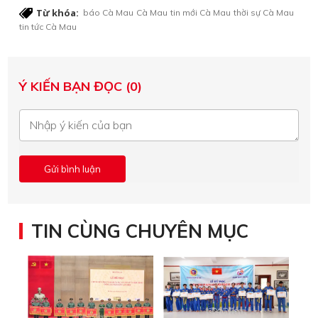
Từ khóa:
báo Cà Mau
Cà Mau
tin mới Cà Mau
thời sự Cà Mau
tin tức Cà Mau
Ý KIẾN BẠN ĐỌC (0)
TIN CÙNG CHUYÊN MỤC