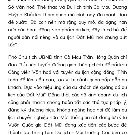
Sở Văn hoá, Thể thao và Du lịch tỉnh Cà Mau Dương
Huỳnh Khải khi tham quan mô hình này đã mạnh dạn
đề xuất: “Bà con nên mở rộng quy mô, đa dạng hơn
nữa các hoạt động, sản phẩm du lịch, đây là cơ hội để
người dân nói riêng và du lịch Ðất Mũi nói chung bứt
tốc”.
Phó Chủ tịch UBND tỉnh Cà Mau Trần Hồng Quân chỉ
đạo: “Ưu tiên tuyến đường giao thông chính để nối khu
Công viên Văn hoá với tuyến du lịch cộng đồng. Tính
toán để làm cầu cạn, tạo vị trí cảnh quan hấp dẫn du
khách. Dựa vào hiệu ứng của du khách để quảng bá du
lịch của Ðất Mũi”. Ðồng thời, các hộ kinh doanh du lịch
cũng phải nhanh chóng hoàn tất các thủ tục pháp lý,
đăng ký thương hiệu, không ngừng học hỏi để làm du
lịch chuyên nghiệp hơn. Một thông tin rất đáng lưu ý là
Vườn Quốc gia Ðất Mũi đang xúc tiến các bước để
thành lập Trung tâm Du lịch - Môi trường. Các bên có