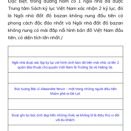
Ðặc biệt, trong đường hầm có 1 ngôi nhà đã được
Trung tâm Sách kỷ lục Việt Nam xác nhận 2 kỷ lục, đó
là Ngôi nhà đất đỏ bazan không nung đầu tiên có
phong cách độc đáo nhất và Ngôi nhà đất đỏ bazan
không nung có mái đắp nổi hình bản đồ Việt Nam đầu
tiên, có diện tích lớn nhất./.
Ngôi nhà được xác lập kỷ lục với hình ảnh bản đồ trên mái nhà, có tên 2
quần đảo thuộc chủ quyền Việt Nam là Trường Sa và Hoàng Sa.
Bức tượng Bác sĩ Alexandre Yersin - một trong những người đầu tiên
khám phá ra Đà Lạt.
Được ghi lại bức ảnh đẹp trên những chiếc xe khổng lồ là điều thú vị đối
với du khách.