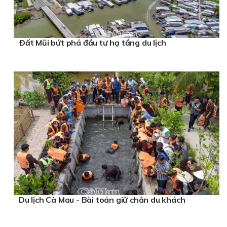
Ðất Mũi bứt phá đầu tư hạ tầng du lịch
Du lịch Cà Mau - Bài toán giữ chân du khách