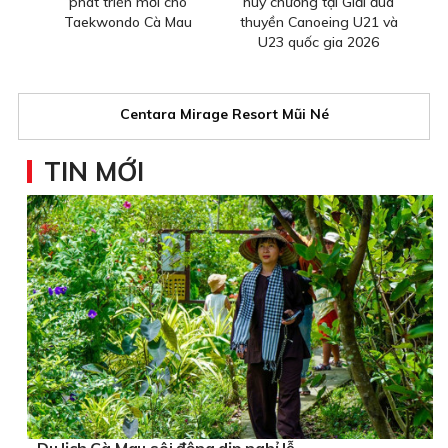
phát triển mới cho
huy chương tại Giải đua
Taekwondo Cà Mau
thuyền Canoeing U21 và
U23 quốc gia 2026
Centara Mirage Resort Mũi Né
TIN MỚI
Du lịch Cà Mau sôi động dịp nghỉ lễ