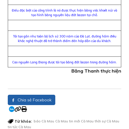
Điều đặc biệt của công trình là nó được thực hiện bằng việc khoét núi và
tạo hình bằng nguyên liệu đất bazan tại chỗ.
Tái tạo gần như toàn bộ lịch sử 300 năm của Đà Lạt, đường hầm điêu
khắc nghệ thuật đã trở thành điểm đến hấp dẫn của du khách.
Cao nguyên Lang Biang được tái tạo bằng đất bazan trong đường hầm.
Băng Thanh thực hiện
Chia sẻ Facebook
Từ khóa:
báo Cà Mau
Cà Mau
tin mới Cà Mau
thời sự Cà Mau
tin tức Cà Mau