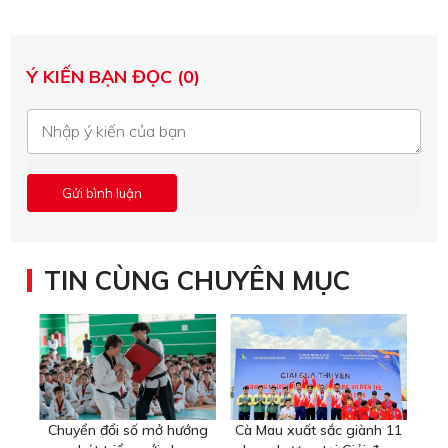
Ý KIẾN BẠN ĐỌC (0)
TIN CÙNG CHUYÊN MỤC
Chuyển đổi số mở hướng
Cà Mau xuất sắc giành 11