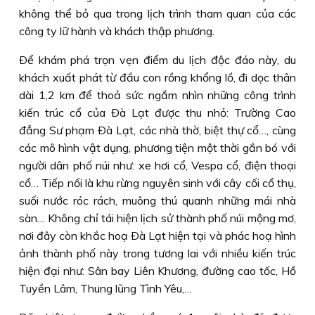
không thể bỏ qua trong lịch trình tham quan của các
công ty lữ hành và khách thập phương.
Ðể khám phá trọn vẹn điểm du lịch độc đáo này, du
khách xuất phát từ đầu con rồng khổng lồ, đi dọc thân
dài 1,2 km để thoả sức ngắm nhìn những công trình
kiến trúc cổ của Ðà Lạt được thu nhỏ: Trường Cao
đẳng Sư phạm Ðà Lạt, các nhà thờ, biệt thự cổ…, cùng
các mô hình vật dụng, phương tiện một thời gắn bó với
người dân phố núi như: xe hơi cổ, Vespa cổ, điện thoại
cổ… Tiếp nối là khu rừng nguyên sinh với cây cối cổ thụ,
suối nước róc rách, muông thú quanh những mái nhà
sàn… Không chỉ tái hiện lịch sử thành phố núi mộng mơ,
nơi đây còn khắc hoạ Ðà Lạt hiện tại và phác hoạ hình
ảnh thành phố này trong tương lai với nhiều kiến trúc
hiện đại như: Sân bay Liên Khương, đường cao tốc, Hồ
Tuyền Lâm, Thung lũng Tình Yêu,…