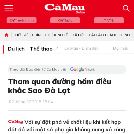
Truyền hình
Radio
ភាសាខ្មែរ
THỜI SỰ
CHÍNH TRỊ
KINH TẾ
XÃ HỘI
CẢI CÁCH HÀNH CHÍNH
Du lịch - Thể thao
Cà Mau - Điểm đến
Mọi miền đ
Theo dõi Báo điện tử Cà Mau trên
Tham quan đường hầm điêu
khắc Sao Ðà Lạt
02 tháng 07 2015 15:04
Với sự đột phá về chất liệu khi kết hợp
đất đỏ với một số phụ gia không nung vô cùng