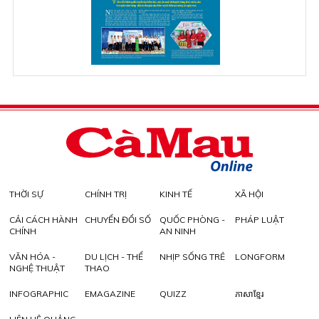
THỜI SỰ
CHÍNH TRỊ
KINH TẾ
XÃ HỘI
CẢI CÁCH HÀNH
CHUYỂN ĐỔI SỐ
QUỐC PHÒNG -
PHÁP LUẬT
CHÍNH
AN NINH
VĂN HÓA -
DU LỊCH - THỂ
NHỊP SỐNG TRẺ
LONGFORM
NGHỆ THUẬT
THAO
INFOGRAPHIC
EMAGAZINE
QUIZZ
ភាសាខ្មែរ