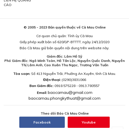
LIÊN HỆ QUẢNG
CÁO
© 2005 - 2023 Bản quyền thuộc về Cà Mau Online
Cơ quan chủ quản: Tỉnh ủy Cà Mau
Giấy phép xuất bản số 620/GP-BTTTT, ngày 24/12/2020
Báo Cà Mau giữ bản quyền nội dung trên website này.
Giám đốc: Lâm Hồ Sỹ
Phó Giám đốc: Ngô Minh Toàn, Hồ Tấn Lộc, Nguyễn Quốc Danh, Nguyễn
Thị Lâm Anh, Cao Xuân Thu Ngọc, Trương Văn Tuấn
Tòa soạn:
Số 413 Nguyễn Trãi, Phường An Xuyên, tỉnh Cà Mau.
Điện thoại:
(0290)3831066
Ban Giám đốc:
0918.575228 - 0913.780557
baocamau@gmail.com
Email:
baocamau.phongkythuat@gmail.com
Theo dõi Báo Cà Mau Online
Facebook
Youtube