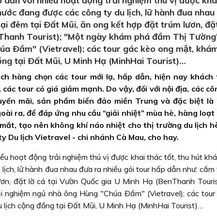
dẫn với nhiều hoạt động trải nghiệm thú vị được kha
 nước đang được các công ty du lịch, lữ hành đua nhau
ại đêm tại Ðất Mũi, ăn ong kết hợp đặt trúm lươn, đặt
nThanh Tourist); "Một ngày khám phá đầm Thị Tường"
 Ðầm" (Vietravel); các tour gác kèo ong mật, khám
đồng tại Ðất Mũi, U Minh Hạ (MinhHai Tourist)…
ch hàng chọn các tour mới lạ, hấp dẫn, hiện nay khách
 các tour có giá giảm mạnh. Do vậy, đối với nội địa, các cô
uyến mãi, sản phẩm biển đảo miền Trung và đặc biệt là
ài ra, để đáp ứng nhu cầu “giải nhiệt” mùa hè, hàng loạt 
mắt, tạo nên không khí náo nhiệt cho thị trường du lịch h
 Du lịch Vietravel - chi nhánh Cà Mau, cho hay.
u hoạt động trải nghiệm thú vị được khai thác tốt, thu hút kh
lịch, lữ hành đua nhau đưa ra nhiều gói tour hấp dẫn như: cắm
ươn, đặt lờ cá tại Vườn Quốc gia U Minh Hạ (BenThanh Touris
 nghiệm ngủ nhà ông Hùng "Chúa Ðầm" (Vietravel); các tour g
du lịch cộng đồng tại Ðất Mũi, U Minh Hạ (MinhHai Tourist)…