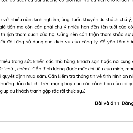
p với nhiều năm kinh nghiệm, ông Tuấn khuyên du khách chú ý, 
iá tiền mà còn cần phải chú ý nhiều hơn đến tên tuổi của cô
 trí lịch tham quan của họ. Cũng nên cẩn thận tham khảo sự 
ời đã từng sử dụng qua dịch vụ của công ty để yên tâm hơn
 nhiều trang sức khiến các nhà hàng, khách sạn hoặc nơi cung 
ức “chặt, chém”. Cần định lượng được mức chi tiêu của mình, man
i quyết định mua sắm. Cần kiểm tra thông tin về tình hình an ni
h hướng dẫn du lịch, trên mạng hay qua các cảnh báo của cơ q
iúp du khách tránh gặp rắc rối thực sự./.
Bài và ảnh: Băn