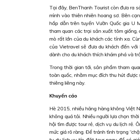
Tại đây, BenThanh Tourist còn đưa ra sả
mình vào thiên nhiên hoang sơ. Bên cạn
hấp dẫn trên tuyến Vườn Quốc gia U Mi
tham quan các trại sản xuất tôm giống, c
mò rất lớn của du khách các tỉnh xa. Cù
của Vietravel sẽ đưa du khách đến với 
dành cho du khách thích khám phá và trả
Trong thời gian tới, sản phẩm tham q
toàn quốc, nhằm mục đích thu hút được
thiêng liêng này.
Khuyến cáo
Hè 2015, nhiều hãng hàng không Việt Na
không quá tải. Nhiều người lựa chọn th
hội tìm được tour rẻ, dịch vụ du lịch rẻ
mức giá rõ ràng. Ðể tránh tình trạng “ch
ty du lịch uy tín đặt tour ngay để có gi