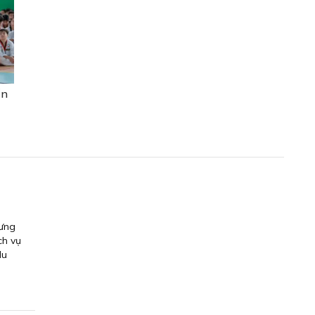
ển
hưng
ch vụ
du