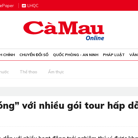
e
P
aper
LHQC
H CHÍNH
CHUYỂN ĐỔI SỐ
QUỐC PHÒNG - AN NINH
PHÁP LUẬT
VĂN
 nước
Thể thao
Ẩm thực
Nóng” với nhiều gói tour hấp d