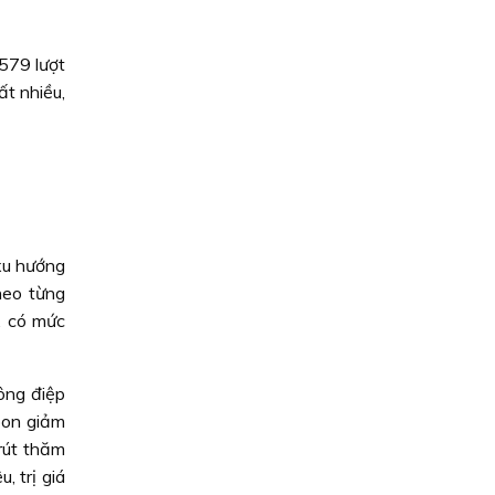
.579 lượt
ất nhiều,
xu hướng
heo từng
.. có mức
ông điệp
pon giảm
 rút thăm
, trị giá