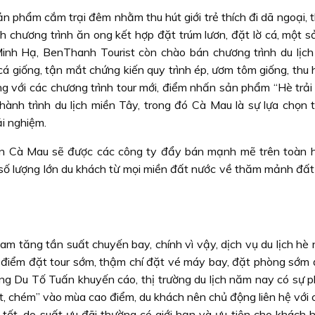
n phẩm cắm trại đêm nhằm thu hút giới trẻ thích đi dã ngoại, 
h chương trình ăn ong kết hợp đặt trúm lươn, đặt lờ cá, một 
nh Hạ, BenThanh Tourist còn chào bán chương trình du lịch
á giống, tận mắt chứng kiến quy trình ép, ươm tôm giống, thu 
ng với các chương trình tour mới, điểm nhấn sản phẩm “Hè trải
hành trình du lịch miền Tây, trong đó Cà Mau là sự lựa chọn t
i nghiệm.
uan Cà Mau sẽ được các công ty đẩy bán mạnh mẽ trên toàn 
 số lượng lớn du khách từ mọi miền đất nước về thăm mảnh đấ
m tăng tần suất chuyến bay, chính vì vậy, dịch vụ du lịch hè
ời điểm đặt tour sớm, thậm chí đặt vé máy bay, đặt phòng sớm 
. Ông Du Tố Tuấn khuyến cáo, thị trường du lịch năm nay có sự 
ặt, chém” vào mùa cao điểm, du khách nên chủ động liên hệ với
á tốt, do suất ưu đãi thường có giới hạn và ưu tiên cho khách