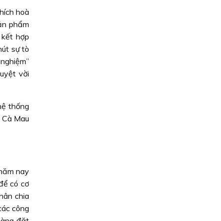
thích hoà
sản phẩm
 kết hợp
hút sự tò
 nghiệm”
uyệt vời
hệ thống
t Cà Mau
 năm nay
để có cơ
phân chia
 các công
 hàng đặt