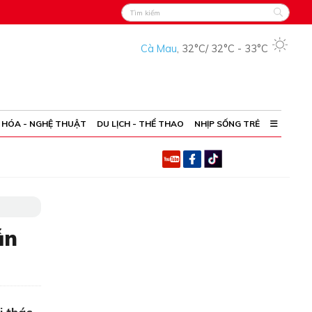
Cà Mau
,
32°C
/
32°C
-
33°C
 HÓA - NGHỆ THUẬT
DU LỊCH - THỂ THAO
NHỊP SỐNG TRẺ
ẫn