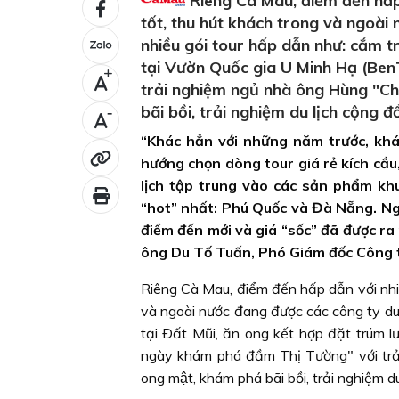
Riêng Cà Mau, điểm đến hấp 
tốt, thu hút khách trong và ngoài
nhiều gói tour hấp dẫn như: cắm tr
tại Vườn Quốc gia U Minh Hạ (Be
+
trải nghiệm ngủ nhà ông Hùng "Chúa
bãi bồi, trải nghiệm du lịch cộng 
-
“Khác hẳn với những năm trước, khá
hướng chọn dòng tour giá rẻ kích cầu,
lịch tập trung vào các sản phẩm kh
“hot” nhất: Phú Quốc và Đà Nẵng. Ngo
điểm đến mới và giá “sốc” đã được ra 
ông Du Tố Tuấn, Phó Giám đốc Công ty
Riêng Cà Mau, điểm đến hấp dẫn với nhiề
và ngoài nước đang được các công ty du 
tại Ðất Mũi, ăn ong kết hợp đặt trúm l
ngày khám phá đầm Thị Tường" với trải
ong mật, khám phá bãi bồi, trải nghiệm 