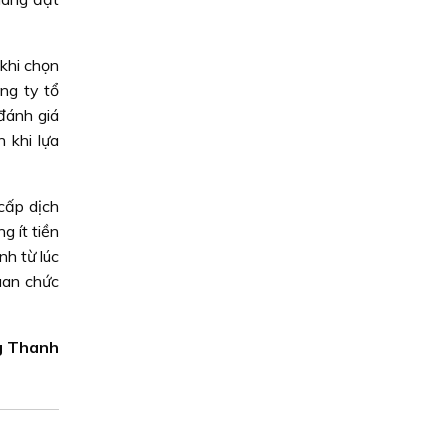
khi chọn
ng ty tổ
đánh giá
 khi lựa
cấp dịch
g ít tiền
nh từ lúc
uan chức
g Thanh