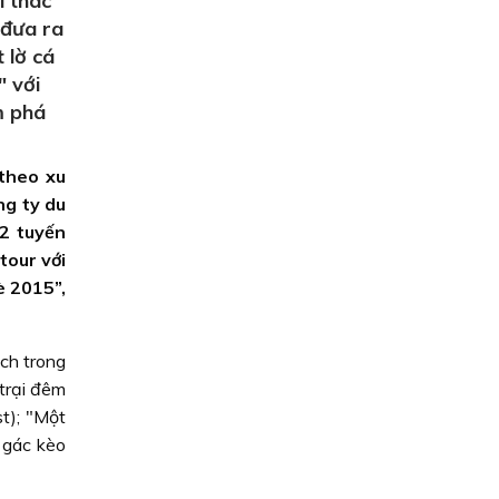
i thác
 đưa ra
 lờ cá
 với
 phá
 theo xu
ng ty du
 2 tuyến
tour với
è 2015”,
ách trong
 trại đêm
t); "Một
ác kèo