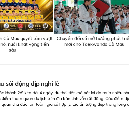
 Cà Mau quyết tâm vượt
Chuyển đổi số mở hướng phát tri
hó, nuôi khát vọng tiến
mới cho Taekwondo Cà Mau
sâu
u sôi động dịp nghỉ lễ
ốc khánh 2/9 kéo dài 4 ngày, dù thời tiết khá bất lợi do mưa nhiều n
 điểm tham quan du lịch trên địa bàn tỉnh vẫn rất đông. Các điểm dị
quan chu đáo, an toàn, giá cả hợp lý, tạo ấn tượng đẹp trong lòng 