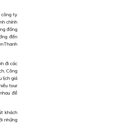
 công ty
ạnh chính
cùng đồng
ướng đến
BenThanh
nh đi các
ịch, Công
ịch giá
iều tour
 nhau để
út khách
đời những