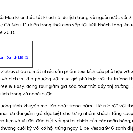
à Mau khai thác tốt khách đi du lịch trong và ngoài nước với 2
 Cà Mau. Dự kiến trong thời gian sắp tới, lượt khách tăng lên r
hè 2015.
á - Du lịch Mũi Cà
Vietravel đã ra mắt nhiều sản phẩm tour kích cầu phù hợp với 
 và dịch vụ địa phương với mức giá phù hợp với thị trường t
 Free & Easy, dòng tour giảm giá sốc, tour "rút đáy thị trường".
lịch trong và ngoài nước.
chương trình khuyến mại lớn nhất trong năm "Hè rực rỡ" với th
n mãi: ưu đãi giảm giá đặc biệt cho từng nhóm khách; tặng cou
àn tiền và ưu đãi đặc biệt với gói tài chính của các ngân hàng;
 thưởng cuối kỳ với cơ hội trúng ngay 1 xe Vespa 946 sành điệu