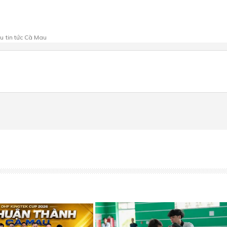
au
tin tức Cà Mau