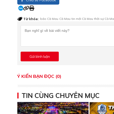
Chia sẻ Facebook
Từ khóa:
báo Cà Mau
Cà Mau
tin mới Cà Mau
thời sự Cà M
Ý KIẾN BẠN ĐỌC (0)
TIN CÙNG CHUYÊN MỤC