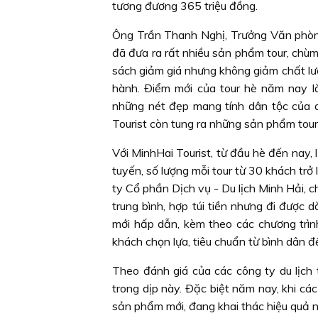
tương đương 365 triệu đồng.
Ông Trần Thanh Nghị, Trưởng Văn phòng
đã đưa ra rất nhiều sản phẩm tour, chùm
sách giảm giá nhưng không giảm chất lượ
hành. Ðiểm mới của tour hè năm nay là
những nét đẹp mang tính dân tộc của 
Tourist còn tung ra những sản phẩm tour 
Với MinhHai Tourist, từ đầu hè đến nay, 
tuyến, số lượng mỗi tour từ 30 khách
ty Cổ phần Dịch vụ - Du lịch Minh Hải, cho
trung bình, hợp túi tiền nhưng đi được
mới hấp dẫn, kèm theo các chương trìn
khách chọn lựa, tiêu chuẩn từ bình dân đ
Theo đánh giá của các công ty du lịch 
trong dịp này. Ðặc biệt năm nay, khi các
sản phẩm mới, đang khai thác hiệu quả 