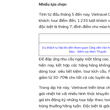
Nhiều lựa chọn
Tính từ đầu tháng 5 đến nay, Vietravel C
khách; tour điểm đến, 1.235 lượt khách về
đặc biệt là tháng 7, đỉnh điểm cho mùa 
Du khách tự hào khi đến tham quan Công viên Văn ho
Mau - điểm cực Nam Tổ quốc.
Ðể đáp ứng nhu cầu ngày một tăng cao, 
hiện nay, kết hợp các hãng hàng không
dòng tour: siêu tiết kiệm, tour kích cầu,
giảm từ 30-70% cho tất cả các tuyến du 
Trong dịp hè này, Vietravel triển khai 
giải nhiệt hè với nhiều hình thức khuyế
giá khi đăng ký những tour tiếp theo; ho
trúng thưởng hằng tuần. Ðặc biệt là giải