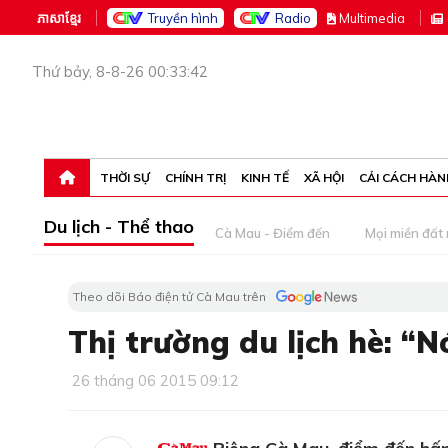
ភាសាខ្មែរ
Truyền hình
Radio
M
ultimedia
Thứ bảy, 8-8-26 00:33:42
THỜI SỰ
CHÍNH TRỊ
KINH TẾ
XÃ HỘI
CẢI CÁCH HÀN
Du lịch - Thể thao
Cà Mau - Điểm đến
Mọi miền đất
Theo dõi Báo điện tử Cà Mau trên
Thị trường du lịch hè: “
26 tháng 06 2015 09:12