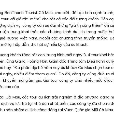
 BenThanh Tourist Cà Mau, cho biết, để tạo tính cạnh tranh,
 tour với giá rất “mềm” cho tất cả các đối tượng khách. Bên c
ng dịch vụ, công ty còn ưu đãi những “giá trị cộng thêm” khi 
 tập trung khai thác các chương trình du lịch trong nước, h
quê hương Việt Nam. Ngoài các chương trình truyền thống, 
mới lạ, hấp dẫn, thu hút sự hiếu kỳ của du khách.
lượng khách tăng rất cao, trung bình mỗi ngày 3-4 tour khởi hà
 trở lên. Ông Giang Hoàng Hon, Giám đốc Trung tâm Ðiều hành du l
 hay: “Ða phần dịp hè năm nay du khách Cà Mau chọn tour du l
 dài ngày, nhiều điểm tham quan”. Do đó, công ty cũng đưa ra nh
h khuyến mãi giảm giá. Giá tour công ty chia nhiều mức khác
ến cao cấp.
tại Cà Mau, các tour du lịch trải nghiệm ở địa phương đang h
 dịch vụ lưu trú tại nhà dân phát triển, các công ty đã cho ra 
như sản phẩm du lịch cộng đồng tại Vườn Quốc gia Mũi Cà Mau.