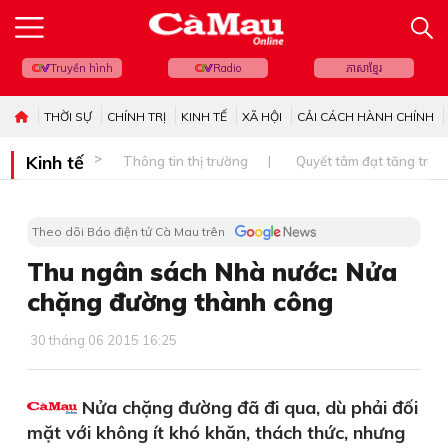
Truyền hình
Radio
ភាសាខ្មែរ
THỜI SỰ
CHÍNH TRỊ
KINH TẾ
XÃ HỘI
CẢI CÁCH HÀNH CHÍNH
Kinh tế
Thông tin thị trường
Quyết tâm đạt tăng trưở
Theo dõi Báo điện tử Cà Mau trên
Thu ngân sách Nhà nước: Nửa
chặng đường thành công
30 tháng 06 2015 16:25
Nửa chặng đường đã đi qua, dù phải đối
mặt với không ít khó khăn, thách thức, nhưng