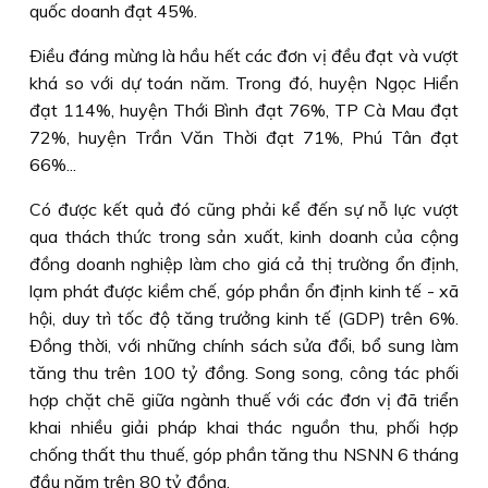
quốc doanh đạt 45%.
Ðiều đáng mừng là hầu hết các đơn vị đều đạt và vượt
khá so với dự toán năm. Trong đó, huyện Ngọc Hiển
đạt 114%, huyện Thới Bình đạt 76%, TP Cà Mau đạt
72%, huyện Trần Văn Thời đạt 71%, Phú Tân đạt
66%...
Có được kết quả đó cũng phải kể đến sự nỗ lực vượt
qua thách thức trong sản xuất, kinh doanh của cộng
đồng doanh nghiệp làm cho giá cả thị trường ổn định,
lạm phát được kiềm chế, góp phần ổn định kinh tế - xã
hội, duy trì tốc độ tăng trưởng kinh tế (GDP) trên 6%.
Ðồng thời, với những chính sách sửa đổi, bổ sung làm
tăng thu trên 100 tỷ đồng. Song song, công tác phối
hợp chặt chẽ giữa ngành thuế với các đơn vị đã triển
khai nhiều giải pháp khai thác nguồn thu, phối hợp
chống thất thu thuế, góp phần tăng thu NSNN 6 tháng
đầu năm trên 80 tỷ đồng.