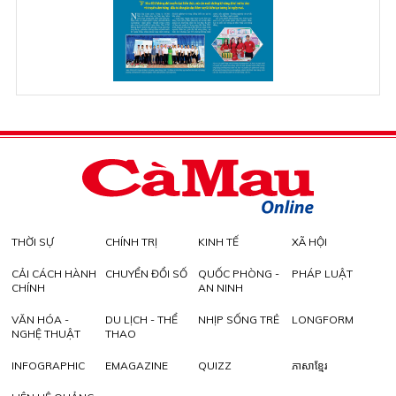
THỜI SỰ
CHÍNH TRỊ
KINH TẾ
XÃ HỘI
CẢI CÁCH HÀNH
CHUYỂN ĐỔI SỐ
QUỐC PHÒNG -
PHÁP LUẬT
CHÍNH
AN NINH
VĂN HÓA -
DU LỊCH - THỂ
NHỊP SỐNG TRẺ
LONGFORM
NGHỆ THUẬT
THAO
INFOGRAPHIC
EMAGAZINE
QUIZZ
ភាសាខ្មែរ