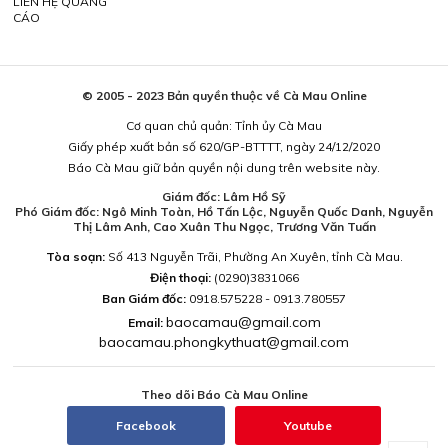
LIÊN HỆ QUẢNG
CÁO
© 2005 - 2023 Bản quyền thuộc về Cà Mau Online
Cơ quan chủ quản: Tỉnh ủy Cà Mau
Giấy phép xuất bản số 620/GP-BTTTT, ngày 24/12/2020
Báo Cà Mau giữ bản quyền nội dung trên website này.
Giám đốc: Lâm Hồ Sỹ
Phó Giám đốc: Ngô Minh Toàn, Hồ Tấn Lộc, Nguyễn Quốc Danh, Nguyễn
Thị Lâm Anh, Cao Xuân Thu Ngọc, Trương Văn Tuấn
Tòa soạn:
Số 413 Nguyễn Trãi, Phường An Xuyên, tỉnh Cà Mau.
Điện thoại:
(0290)3831066
Ban Giám đốc:
0918.575228 - 0913.780557
baocamau@gmail.com
Email:
baocamau.phongkythuat@gmail.com
Theo dõi Báo Cà Mau Online
Facebook
Youtube