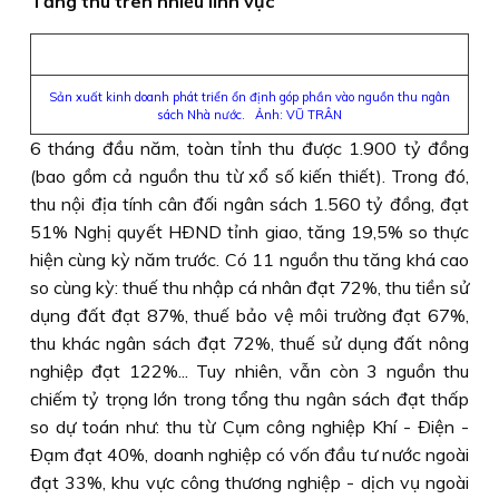
Tăng thu trên nhiều lĩnh vực
Sản xuất kinh doanh phát triển ổn định góp phần vào nguồn thu ngân
sách Nhà nước. Ảnh: VŨ TRÂN
6 tháng đầu năm, toàn tỉnh thu được 1.900 tỷ đồng
(bao gồm cả nguồn thu từ xổ số kiến thiết). Trong đó,
thu nội địa tính cân đối ngân sách 1.560 tỷ đồng, đạt
51% Nghị quyết HÐND tỉnh giao, tăng 19,5% so thực
hiện cùng kỳ năm trước. Có 11 nguồn thu tăng khá cao
so cùng kỳ: thuế thu nhập cá nhân đạt 72%, thu tiền sử
dụng đất đạt 87%, thuế bảo vệ môi trường đạt 67%,
thu khác ngân sách đạt 72%, thuế sử dụng đất nông
nghiệp đạt 122%... Tuy nhiên, vẫn còn 3 nguồn thu
chiếm tỷ trọng lớn trong tổng thu ngân sách đạt thấp
so dự toán như: thu từ Cụm công nghiệp Khí - Ðiện -
Ðạm đạt 40%, doanh nghiệp có vốn đầu tư nước ngoài
đạt 33%, khu vực công thương nghiệp - dịch vụ ngoài