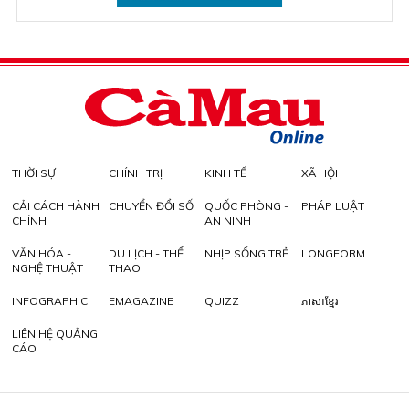
THỜI SỰ
CHÍNH TRỊ
KINH TẾ
XÃ HỘI
CẢI CÁCH HÀNH
CHUYỂN ĐỔI SỐ
QUỐC PHÒNG -
PHÁP LUẬT
CHÍNH
AN NINH
VĂN HÓA -
DU LỊCH - THỂ
NHỊP SỐNG TRẺ
LONGFORM
NGHỆ THUẬT
THAO
INFOGRAPHIC
EMAGAZINE
QUIZZ
ភាសាខ្មែរ
LIÊN HỆ QUẢNG
CÁO