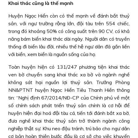
Khai thác cũng là thế mạnh
Huyện Ngọc Hiển còn có thế mạnh về đánh bắt thuỷ
sản, với ngư trường rộng lớn, đội tàu trên 554 chiếc,
trong đó khoảng 50% có công suất trên 90 CV, có khả
năng bám biển khai thác dài ngày. Người dân có truyền
thống đi biển lâu đời, nhiều thế hệ ngư dân đã gắn liền
với biển, xem biển là nguồn sống của họ.
Toàn huyện hiện có 131/247 phương tiện khai thác
ven bờ chuyển sang khai thác xa bờ và ngành nghề
không sát hại nguồn lợi thuỷ sản. Trưởng Phòng
NN&PTNT huyện Ngọc Hiển Tiêu Thanh Hiền thông
tin: “Nghị định 67/2014/NÐ-CP của Chính phủ về một
số chính sách phát triển thuỷ sản chính là cơ hội để
huyện hiện đại hoá đội tàu cá, tiến tới đánh bắt xa bờ,
đưa nghề khai thác thuỷ sản trở thành ngành công
nghiệp thật sự. Khu neo đậu tránh, trú bão cho ngư dân
cơ bản hoàn thiện bước đầu là cơ sở cho việc khuyến