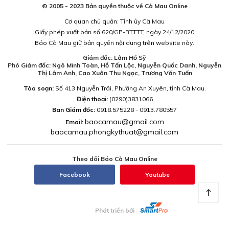
© 2005 - 2023 Bản quyền thuộc về Cà Mau Online
Cơ quan chủ quản: Tỉnh ủy Cà Mau
Giấy phép xuất bản số 620/GP-BTTTT, ngày 24/12/2020
Báo Cà Mau giữ bản quyền nội dung trên website này.
Giám đốc: Lâm Hồ Sỹ
Phó Giám đốc: Ngô Minh Toàn, Hồ Tấn Lộc, Nguyễn Quốc Danh, Nguyễn
Thị Lâm Anh, Cao Xuân Thu Ngọc, Trương Văn Tuấn
Tòa soạn:
Số 413 Nguyễn Trãi, Phường An Xuyên, tỉnh Cà Mau.
Điện thoại:
(0290)3831066
Ban Giám đốc:
0918.575228 - 0913.780557
baocamau@gmail.com
Email:
baocamau.phongkythuat@gmail.com
Theo dõi Báo Cà Mau Online
Facebook
Youtube
Phát triển bởi