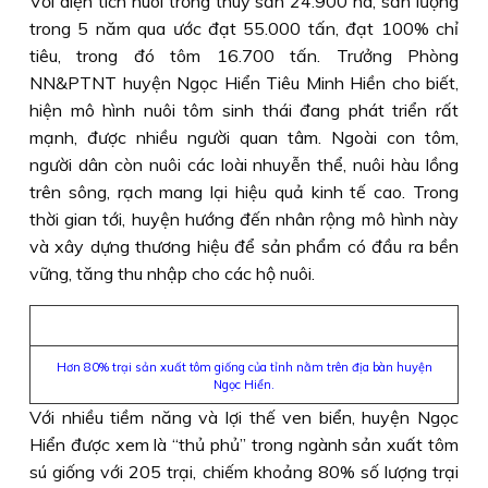
Với diện tích nuôi trồng thuỷ sản 24.900 ha, sản lượng
trong 5 năm qua ước đạt 55.000 tấn, đạt 100% chỉ
tiêu, trong đó tôm 16.700 tấn. Trưởng Phòng
NN&PTNT huyện Ngọc Hiển Tiêu Minh Hiền cho biết,
hiện mô hình nuôi tôm sinh thái đang phát triển rất
mạnh, được nhiều người quan tâm. Ngoài con tôm,
người dân còn nuôi các loài nhuyễn thể, nuôi hàu lồng
trên sông, rạch mang lại hiệu quả kinh tế cao. Trong
thời gian tới, huyện hướng đến nhân rộng mô hình này
và xây dựng thương hiệu để sản phẩm có đầu ra bền
vững, tăng thu nhập cho các hộ nuôi.
Hơn 80% trại sản xuất tôm giống của tỉnh nằm trên địa bàn huyện
Ngọc Hiển.
Với nhiều tiềm năng và lợi thế ven biển, huyện Ngọc
Hiển được xem là “thủ phủ” trong ngành sản xuất tôm
sú giống với 205 trại, chiếm khoảng 80% số lượng trại