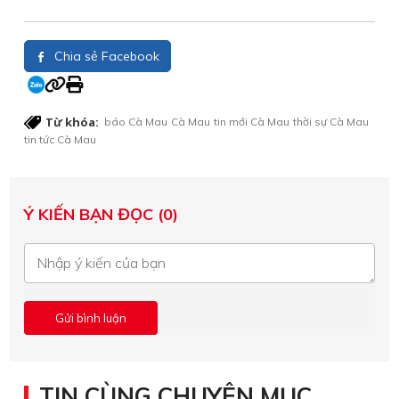
Chia sẻ Facebook
Từ khóa:
báo Cà Mau
Cà Mau
tin mới Cà Mau
thời sự Cà Mau
tin tức Cà Mau
Ý KIẾN BẠN ĐỌC (0)
TIN CÙNG CHUYÊN MỤC