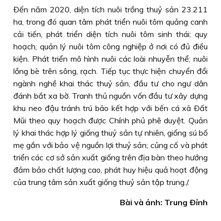
Ðến năm 2020, diện tích nuôi trồng thuỷ sản 23.211
ha, trong đó quan tâm phát triển nuôi tôm quảng canh
cải tiến, phát triển diện tích nuôi tôm sinh thái; quy
hoạch, quản lý nuôi tôm công nghiệp ở nơi có đủ điều
kiện. Phát triển mô hình nuôi các loài nhuyễn thể; nuôi
lồng bè trên sông, rạch. Tiếp tục thực hiện chuyển đổi
ngành nghề khai thác thuỷ sản, đầu tư cho ngư dân
đánh bắt xa bờ. Tranh thủ nguồn vốn đầu tư xây dựng
khu neo đậu tránh trú bão kết hợp với bến cá xã Ðất
Mũi theo quy hoạch được Chính phủ phê duyệt. Quản
lý khai thác hợp lý giống thuỷ sản tự nhiên, giống sú bố
mẹ gắn với bảo vệ nguồn lợi thuỷ sản; củng cố và phát
triển các cơ sở sản xuất giống trên địa bàn theo hướng
đảm bảo chất lượng cao, phát huy hiệu quả hoạt động
của trung tâm sản xuất giống thuỷ sản tập trung./.
Bài và ảnh: Trung Ðỉnh