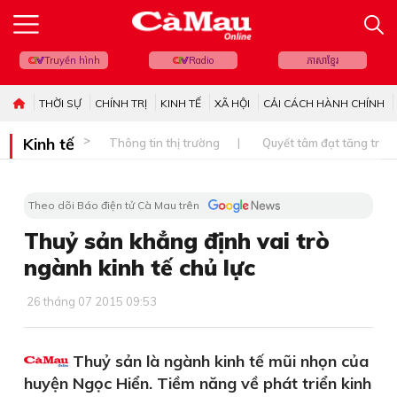
Truyền hình
Radio
ភាសាខ្មែរ
THỜI SỰ
CHÍNH TRỊ
KINH TẾ
XÃ HỘI
CẢI CÁCH HÀNH CHÍNH
Kinh tế
Thông tin thị trường
Quyết tâm đạt tăng trưở
Theo dõi Báo điện tử Cà Mau trên
Thuỷ sản khẳng định vai trò
ngành kinh tế chủ lực
26 tháng 07 2015 09:53
Thuỷ sản là ngành kinh tế mũi nhọn của
huyện Ngọc Hiển. Tiềm năng về phát triển kinh