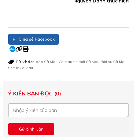
Nguyễn Danh thực hiện
Chia sẻ Facebook
Từ khóa:
báo Cà Mau
Cà Mau
tin mới Cà Mau
thời sự Cà Mau
tin tức Cà Mau
Ý KIẾN BẠN ĐỌC (0)