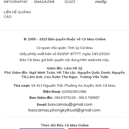
INFOGRAPHIC
EMAGAZINE
QUIZZ
ភាសាខ្មែរ
LIÊN HỆ QUẢNG
CÁO
© 2005 - 2023 Bản quyền thuộc về Cà Mau Online
Cơ quan chủ quản: Tỉnh ủy Cà Mau
Giấy phép xuất bản số 620/GP-BTTTT, ngày 24/12/2020
Báo Cà Mau giữ bản quyền nội dung trên website này.
Giám đốc: Lâm Hồ Sỹ
Phó Giám đốc: Ngô Minh Toàn, Hồ Tấn Lộc, Nguyễn Quốc Danh, Nguyễn
Thị Lâm Anh, Cao Xuân Thu Ngọc, Trương Văn Tuấn
Tòa soạn:
Số 413 Nguyễn Trãi, Phường An Xuyên, tỉnh Cà Mau.
Điện thoại:
(0290)3831066
Ban Giám đốc:
0918.575228 - 0913.780557
baocamau@gmail.com
Email:
baocamau.phongkythuat@gmail.com
Theo dõi Báo Cà Mau Online