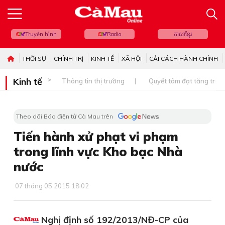
Truyền hình
Radio
ភាសាខ្មែរ
THỜI SỰ
CHÍNH TRỊ
KINH TẾ
XÃ HỘI
CẢI CÁCH HÀNH CHÍNH
Kinh tế
Thông tin thị trường
Quyết tâm đạt tăng trưở
Theo dõi Báo điện tử Cà Mau trên
Tiến hành xử phạt vi phạm
trong lĩnh vực Kho bạc Nhà
nước
07 tháng 05 2015 18:02
Nghị định số 192/2013/NĐ-CP của