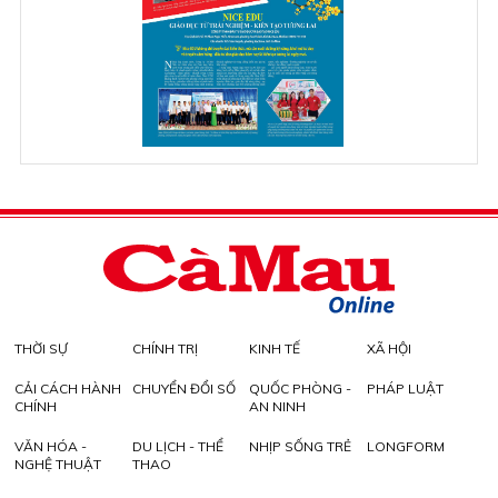
THỜI SỰ
CHÍNH TRỊ
KINH TẾ
XÃ HỘI
CẢI CÁCH HÀNH
CHUYỂN ĐỔI SỐ
QUỐC PHÒNG -
PHÁP LUẬT
CHÍNH
AN NINH
VĂN HÓA -
DU LỊCH - THỂ
NHỊP SỐNG TRẺ
LONGFORM
NGHỆ THUẬT
THAO