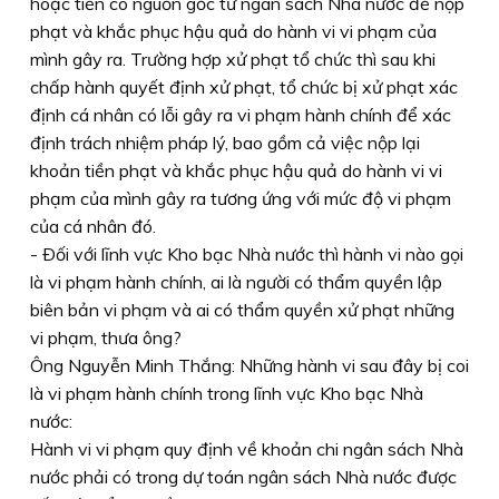
hoặc tiền có nguồn gốc từ ngân sách Nhà nước để nộp
phạt và khắc phục hậu quả do hành vi vi phạm của
mình gây ra. Trường hợp xử phạt tổ chức thì sau khi
chấp hành quyết định xử phạt, tổ chức bị xử phạt xác
định cá nhân có lỗi gây ra vi phạm hành chính để xác
định trách nhiệm pháp lý, bao gồm cả việc nộp lại
khoản tiền phạt và khắc phục hậu quả do hành vi vi
phạm của mình gây ra tương ứng với mức độ vi phạm
của cá nhân đó.
- Ðối với lĩnh vực Kho bạc Nhà nước thì hành vi nào gọi
là vi phạm hành chính, ai là người có thẩm quyền lập
biên bản vi phạm và ai có thẩm quyền xử phạt những
vi phạm, thưa ông?
Ông Nguyễn Minh Thắng: Những hành vi sau đây bị coi
là vi phạm hành chính trong lĩnh vực Kho bạc Nhà
nước:
Hành vi vi phạm quy định về khoản chi ngân sách Nhà
nước phải có trong dự toán ngân sách Nhà nước được