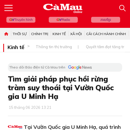
Truyền hình
Radio
ភាសាខ្មែរ
THỜI SỰ
CHÍNH TRỊ
KINH TẾ
XÃ HỘI
CẢI CÁCH HÀNH CHÍNH
Kinh tế
Thông tin thị trường
Quyết tâm đạt tăng trưở
Theo dõi Báo điện tử Cà Mau trên
Tìm giải pháp phục hồi rừng
tràm suy thoái tại Vườn Quốc
gia U Minh Hạ
15 tháng 06 2026 13:21
Tại Vườn Quốc gia U Minh Hạ, quá trình