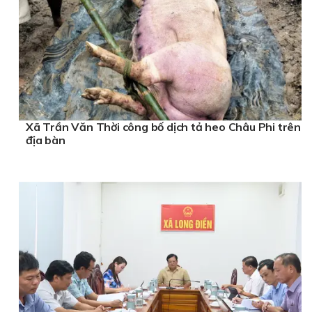
Xã Trần Văn Thời công bố dịch tả heo Châu Phi trên
địa bàn