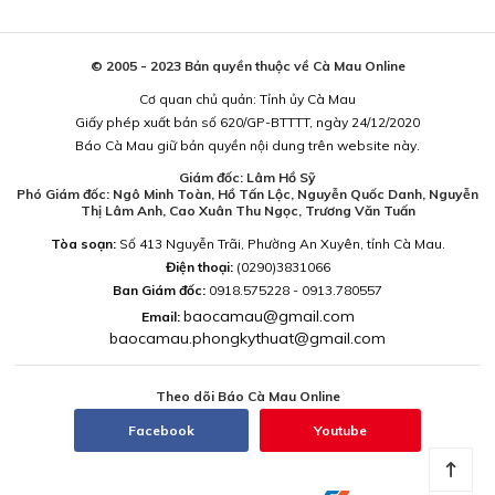
© 2005 - 2023 Bản quyền thuộc về Cà Mau Online
Cơ quan chủ quản: Tỉnh ủy Cà Mau
Giấy phép xuất bản số 620/GP-BTTTT, ngày 24/12/2020
Báo Cà Mau giữ bản quyền nội dung trên website này.
Giám đốc: Lâm Hồ Sỹ
Phó Giám đốc: Ngô Minh Toàn, Hồ Tấn Lộc, Nguyễn Quốc Danh, Nguyễn
Thị Lâm Anh, Cao Xuân Thu Ngọc, Trương Văn Tuấn
Tòa soạn:
Số 413 Nguyễn Trãi, Phường An Xuyên, tỉnh Cà Mau.
Điện thoại:
(0290)3831066
Ban Giám đốc:
0918.575228 - 0913.780557
baocamau@gmail.com
Email:
baocamau.phongkythuat@gmail.com
Theo dõi Báo Cà Mau Online
Facebook
Youtube