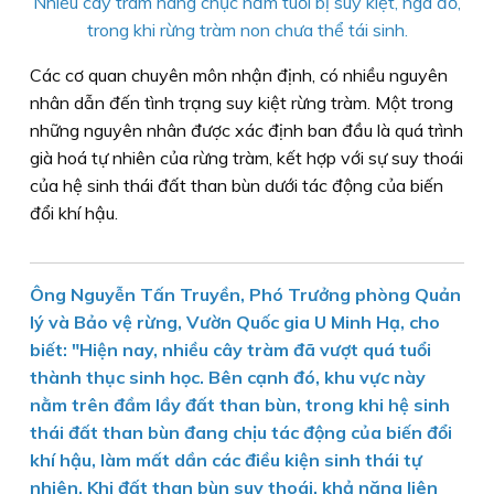
Nhiều cây tràm hàng chục năm tuổi bị suy kiệt, ngã đổ,
trong khi rừng tràm non chưa thể tái sinh.
Các cơ quan chuyên môn nhận định, có nhiều nguyên
nhân dẫn đến tình trạng suy kiệt rừng tràm. Một trong
những nguyên nhân được xác định ban đầu là quá trình
già hoá tự nhiên của rừng tràm, kết hợp với sự suy thoái
của hệ sinh thái đất than bùn dưới tác động của biến
đổi khí hậu.
Ông Nguyễn Tấn Truyền, Phó Trưởng phòng Quản
lý và Bảo vệ rừng, Vườn Quốc gia U Minh Hạ, cho
biết: "Hiện nay, nhiều cây tràm đã vượt quá tuổi
thành thục sinh học. Bên cạnh đó, khu vực này
nằm trên đầm lầy đất than bùn, trong khi hệ sinh
thái đất than bùn đang chịu tác động của biến đổi
khí hậu, làm mất dần các điều kiện sinh thái tự
nhiên. Khi đất than bùn suy thoái, khả năng liên