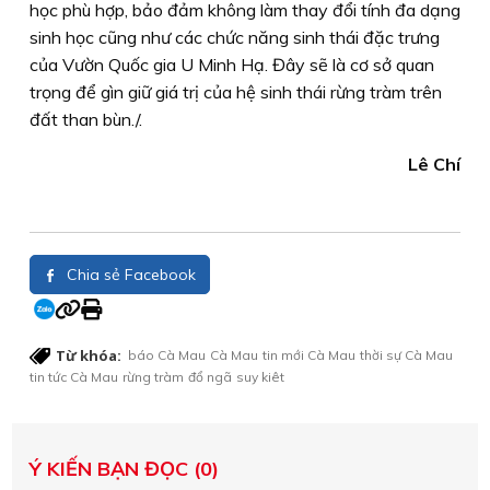
học phù hợp, bảo đảm không làm thay đổi tính đa dạng
sinh học cũng như các chức năng sinh thái đặc trưng
của Vườn Quốc gia U Minh Hạ. Đây sẽ là cơ sở quan
trọng để gìn giữ giá trị của hệ sinh thái rừng tràm trên
đất than bùn./.
Lê Chí
Chia sẻ Facebook
Từ khóa:
báo Cà Mau
Cà Mau
tin mới Cà Mau
thời sự Cà Mau
tin tức Cà Mau
rừng tràm
đổ ngã
suy kiêt
Ý KIẾN BẠN ĐỌC (0)