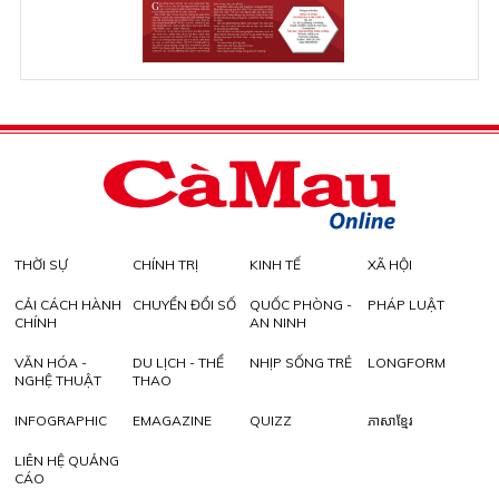
THỜI SỰ
CHÍNH TRỊ
KINH TẾ
XÃ HỘI
CẢI CÁCH HÀNH
CHUYỂN ĐỔI SỐ
QUỐC PHÒNG -
PHÁP LUẬT
CHÍNH
AN NINH
VĂN HÓA -
DU LỊCH - THỂ
NHỊP SỐNG TRẺ
LONGFORM
NGHỆ THUẬT
THAO
INFOGRAPHIC
EMAGAZINE
QUIZZ
ភាសាខ្មែរ
LIÊN HỆ QUẢNG
CÁO