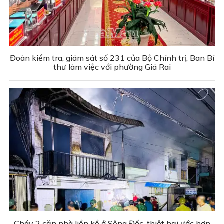
Đoàn kiểm tra, giám sát số 231 của Bộ Chính trị, Ban Bí
thư làm việc với phường Giá Rai
Cháy 2 căn nhà liền kề ở Sông Đốc, thiệt hại ước hơn