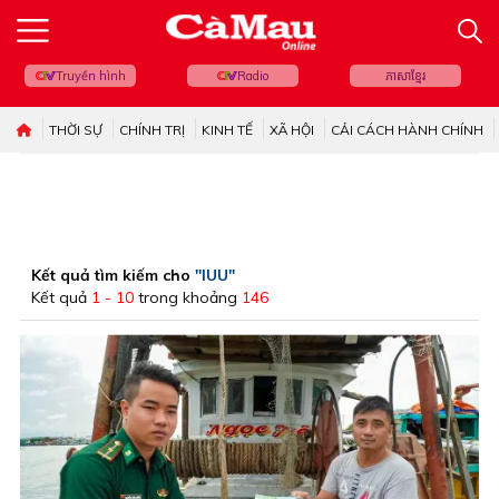
Truyền hình
Radio
ភាសាខ្មែរ
THỜI SỰ
CHÍNH TRỊ
KINH TẾ
XÃ HỘI
CẢI CÁCH HÀNH CHÍNH
Kết quả tìm kiếm cho
"IUU"
Kết quả
1 - 10
trong khoảng
146