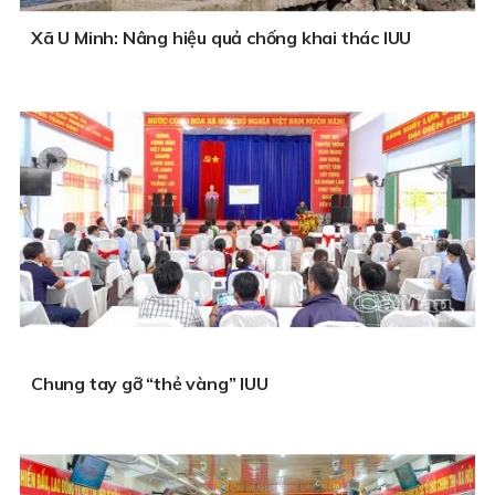
Xã U Minh: Nâng hiệu quả chống khai thác IUU
Chung tay gỡ “thẻ vàng” IUU