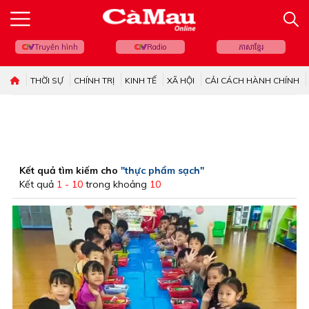
Truyền hình
Radio
ភាសាខ្មែរ
THỜI SỰ
CHÍNH TRỊ
KINH TẾ
XÃ HỘI
CẢI CÁCH HÀNH CHÍNH
Kết quả tìm kiếm cho
"thực phẩm sạch"
Kết quả
1 - 10
trong khoảng
10