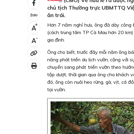
(CMO) Về hưu lẽ ra được ng
chủ tịch Thường trực UBMTTQ Việ
ăn trái.
Hơn 7 năm nghỉ hưu, ông đã dày công b
+
(cách trung tâm TP Cà Mau hơn 20 km) t
-
gia đình.
Ông cho biết, trước đây mỗi năm ông bá
năng phát triển du lịch vườn, cộng với
chuyển sang phát triển vườn theo hướng
tập dượt, thời gian qua ông cho khách 
đó, ông còn nuôi heo rừng, gà, vịt, cá
tại vườn.