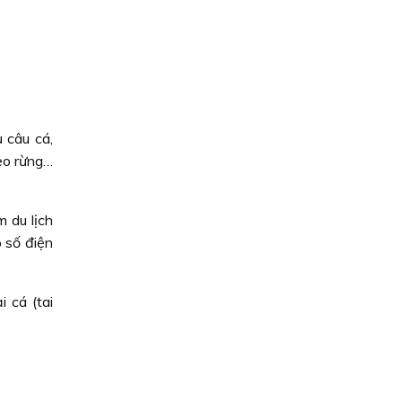
 câu cá,
eo rừng…
 du lịch
 số điện
 cá (tai