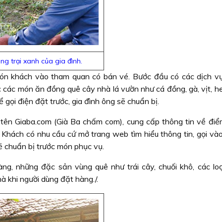
ng trại xanh của gia đình.
ón khách vào tham quan có bán vé. Bước đầu có các dịch vụ
c các món ăn đồng quê cây nhà lá vườn như cá đồng, gà, vịt, h
gọi điện đặt trước, gia đình ông sẽ chuẩn bị.
 tên Giaba.com (Già Ba chấm com), cung cấp thông tin về điểm
 Khách có nhu cầu cứ mở trang web tìm hiểu thông tin, gọi vào
ẽ chuẩn bị trước món phục vụ.
g, những đặc sản vùng quê như trái cây, chuối khô, các loại
à khi người dùng đặt hàng./.