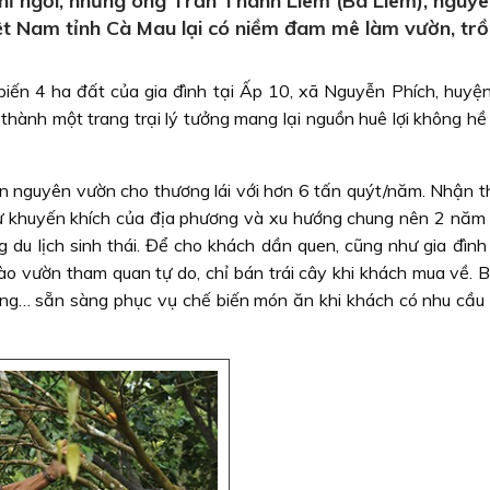
hỉ ngơi, nhưng ông Trần Thanh Liêm (Ba Liêm), nguy
t Nam tỉnh Cà Mau lại có niềm đam mê làm vườn, tr
iến 4 ha đất của gia đình tại Ấp 10, xã Nguyễn Phích, huyệ
hành một trang trại lý tưởng mang lại nguồn huê lợi không hề
n nguyên vườn cho thương lái với hơn 6 tấn quýt/năm. Nhận t
 sự khuyến khích của địa phương và xu hướng chung nên 2 năm
 du lịch sinh thái. Để cho khách dần quen, cũng như gia đình
vào vườn tham quan tự do, chỉ bán trái cây khi khách mua về. 
 đồng… sẵn sàng phục vụ chế biến món ăn khi khách có nhu cầu