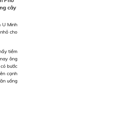
ên Phó
ồng cây
n U Minh
 nhỏ cho
hấy tiềm
 nay ông
 có bước
Bên cạnh
 ăn uống