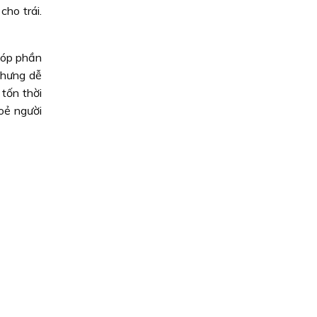
cho trái.
góp phần
nhưng dễ
tốn thời
hoẻ người