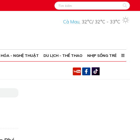
Cà Mau
,
32°C
/
32°C
-
33°C
 HÓA - NGHỆ THUẬT
DU LỊCH - THỂ THAO
NHỊP SỐNG TRẺ