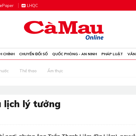
e
P
aper
LHQC
H CHÍNH
CHUYỂN ĐỔI SỐ
QUỐC PHÒNG - AN NINH
PHÁP LUẬT
VĂN
 nước
Thể thao
Ẩm thực
 lịch lý tưởng