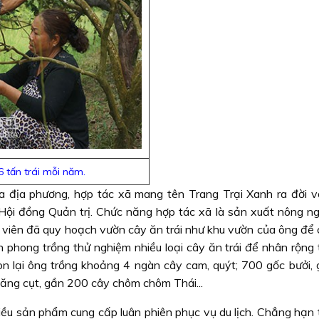
 tấn trái mỗi năm.
ủa địa phương, hợp tác xã mang tên Trang Trại Xanh ra đời v
Hội đồng Quản trị. Chức năng hợp tác xã là sản xuất nông ng
ã viên đã quy hoạch vườn cây ăn trái như khu vườn của ông để 
iên phong trồng thử nghiệm nhiều loại cây ăn trái để nhân rộng
còn lại ông trồng khoảng 4 ngàn cây cam, quýt; 700 gốc bưởi,
ăng cụt, gần 200 cây chôm chôm Thái...
hiều sản phẩm cung cấp luân phiên phục vụ du lịch. Chẳng hạn 