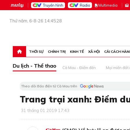
ភាសាខ្មែរ
Truyền hình
Radio
M
ultimedia
Thứ năm, 6-8-26 14:45:28
THỜI SỰ
CHÍNH TRỊ
KINH TẾ
XÃ HỘI
CẢI CÁCH HÀN
Du lịch - Thể thao
Cà Mau - Điểm đến
Mọi miền đất
Theo dõi Báo điện tử Cà Mau trên
Trang trại xanh: Điểm du
31 tháng 01 2019 17:43