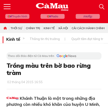
Truyền hình
Radio
ភាសាខ្មែរ
THỜI SỰ
CHÍNH TRỊ
KINH TẾ
XÃ HỘI
CẢI CÁCH HÀNH CHÍNH
Kinh tế
Thông tin thị trường
Quyết tâm đạt tăng trưở
Theo dõi Báo điện tử Cà Mau trên
Trồng màu trên bờ bao rừng
tràm
02 tháng 04 2015 16:55
Khánh Thuận là một trong những địa
phương còn nhiều khó khăn của huyện U Minh,