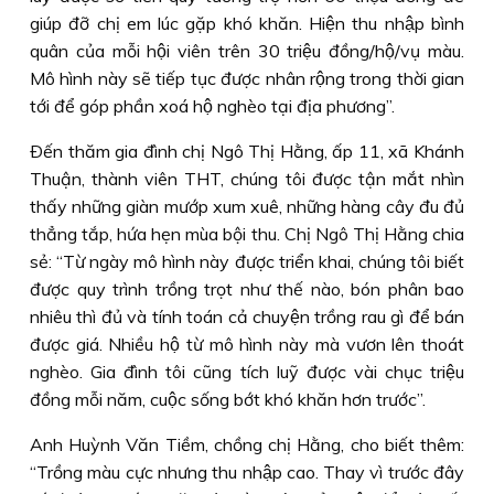
giúp đỡ chị em lúc gặp khó khăn. Hiện thu nhập bình
quân của mỗi hội viên trên 30 triệu đồng/hộ/vụ màu.
Mô hình này sẽ tiếp tục được nhân rộng trong thời gian
tới để góp phần xoá hộ nghèo tại địa phương”.
Ðến thăm gia đình chị Ngô Thị Hằng, ấp 11, xã Khánh
Thuận, thành viên THT, chúng tôi được tận mắt nhìn
thấy những giàn mướp xum xuê, những hàng cây đu đủ
thẳng tắp, hứa hẹn mùa bội thu. Chị Ngô Thị Hằng chia
sẻ: “Từ ngày mô hình này được triển khai, chúng tôi biết
được quy trình trồng trọt như thế nào, bón phân bao
nhiêu thì đủ và tính toán cả chuyện trồng rau gì để bán
được giá. Nhiều hộ từ mô hình này mà vươn lên thoát
nghèo. Gia đình tôi cũng tích luỹ được vài chục triệu
đồng mỗi năm, cuộc sống bớt khó khăn hơn trước”.
Anh Huỳnh Văn Tiềm, chồng chị Hằng, cho biết thêm:
“Trồng màu cực nhưng thu nhập cao. Thay vì trước đây