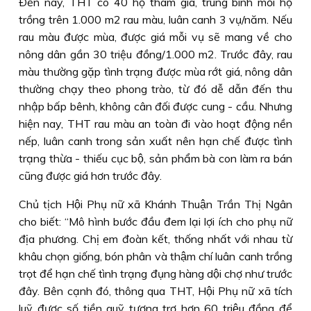
Ðến nay, THT có 40 hộ tham gia, trung bình mỗi hộ
trồng trên 1.000 m2 rau màu, luân canh 3 vụ/năm. Nếu
rau màu được mùa, được giá mỗi vụ sẽ mang về cho
nông dân gần 30 triệu đồng/1.000 m2. Trước đây, rau
màu thường gặp tình trạng được mùa rớt giá, nông dân
thường chạy theo phong trào, từ đó dễ dẫn đến thu
nhập bấp bênh, không cân đối được cung - cầu. Nhưng
hiện nay, THT rau màu an toàn đi vào hoạt động nền
nếp, luân canh trong sản xuất nên hạn chế được tình
trạng thừa - thiếu cục bộ, sản phẩm bà con làm ra bán
cũng được giá hơn trước đây.
Chủ tịch Hội Phụ nữ xã Khánh Thuận Trần Thị Ngân
cho biết: “Mô hình bước đầu đem lại lợi ích cho phụ nữ
địa phương. Chị em đoàn kết, thống nhất với nhau từ
khâu chọn giống, bón phân và thậm chí luân canh trồng
trọt để hạn chế tình trạng đụng hàng dội chợ như trước
đây. Bên cạnh đó, thông qua THT, Hội Phụ nữ xã tích
luỹ được số tiền quỹ tương trợ hơn 60 triệu đồng để