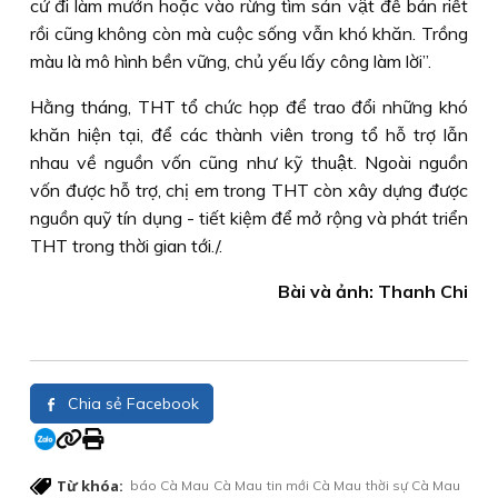
cứ đi làm mướn hoặc vào rừng tìm sản vật để bán riết
rồi cũng không còn mà cuộc sống vẫn khó khăn. Trồng
màu là mô hình bền vững, chủ yếu lấy công làm lời”.
Hằng tháng, THT tổ chức họp để trao đổi những khó
khăn hiện tại, để các thành viên trong tổ hỗ trợ lẫn
nhau về nguồn vốn cũng như kỹ thuật. Ngoài nguồn
vốn được hỗ trợ, chị em trong THT còn xây dựng được
nguồn quỹ tín dụng - tiết kiệm để mở rộng và phát triển
THT trong thời gian tới./.
Bài và ảnh: Thanh Chi
Chia sẻ Facebook
Từ khóa:
báo Cà Mau
Cà Mau
tin mới Cà Mau
thời sự Cà Mau