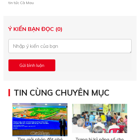
tin tức Cà Mau
Ý KIẾN BẠN ĐỌC (0)
TIN CÙNG CHUYÊN MỤC
Tìm giải pháp đột phá
Trang bị kỹ năng số cho