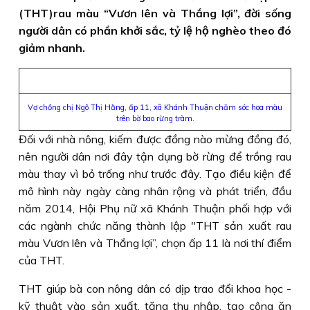
(THT)rau màu “Vươn lên và Thắng lợi”, đời sống
người dân có phần khởi sắc, tỷ lệ hộ nghèo theo đó
giảm nhanh.
Vợ chồng chị Ngô Thị Hằng, ấp 11, xã Khánh Thuận chăm sóc hoa màu
trên bờ bao rừng tràm.
Đối với nhà nông, kiếm được đồng nào mừng đồng đó,
nên người dân nơi đây tận dụng bờ rừng để trồng rau
màu thay vì bỏ trống như trước đây. Tạo điều kiện để
mô hình này ngày càng nhân rộng và phát triển, đầu
năm 2014, Hội Phụ nữ xã Khánh Thuận phối hợp với
các ngành chức năng thành lập "THT sản xuất rau
màu Vươn lên và Thắng lợi”, chọn ấp 11 là nơi thí điểm
của THT.
THT giúp bà con nông dân có dịp trao đổi khoa học -
kỹ thuật vào sản xuất, tăng thu nhập, tạo công ăn