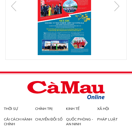
THỜI SỰ
CHÍNH TRỊ
KINH TẾ
XÃ HỘI
CẢI CÁCH HÀNH
CHUYỂN ĐỔI SỐ
QUỐC PHÒNG -
PHÁP LUẬT
CHÍNH
AN NINH