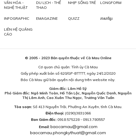
VĂN HÓA -
DU LỊCH - THỂ
NHỊP SỐNG TRẺ
LONGFORM
NGHỆ THUẬT
THAO
INFOGRAPHIC
EMAGAZINE
QUIZZ
ភាសាខ្មែរ
LIÊN HỆ QUẢNG
CÁO
© 2005 - 2023 Bản quyền thuộc về Cà Mau Online
Cơ quan chủ quản: Tỉnh ủy Cà Mau
Giấy phép xuất bản số 620/GP-BTTTT, ngày 24/12/2020
Báo Cà Mau giữ bản quyền nội dung trên website này.
Giám đốc: Lâm Hồ Sỹ
Phó Giám đốc: Ngô Minh Toàn, Hồ Tấn Lộc, Nguyễn Quốc Danh, Nguyễn
Thị Lâm Anh, Cao Xuân Thu Ngọc, Trương Văn Tuấn
Tòa soạn:
Số 413 Nguyễn Trãi, Phường An Xuyên, tỉnh Cà Mau.
Điện thoại:
(0290)3831066
Ban Giám đốc:
0918.575228 - 0913.780557
baocamau@gmail.com
Email:
baocamau.phongkythuat@gmail.com