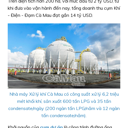
Trên diện tích hơn 200 ha, với mức đầu tư 2 tỷ USD, từ
khi đưa vào vận hành đến nay, tổng doanh thu cụm Khí
- Điện - Đạm Cà Mau đạt gần 14 tỷ USD.
Nhà máy Xử lý khí Cà Mau có công suất xử lý 6,2 triệu
mét khối khí, sản xuất 600 tấn LPG và 35 tấn
condensate/ngày (200 ngàn tấn LPG/năm và 12 ngàn
tấn condensate/năm).
Khởi nguồn của
cụm dự án
là công trình đường ống