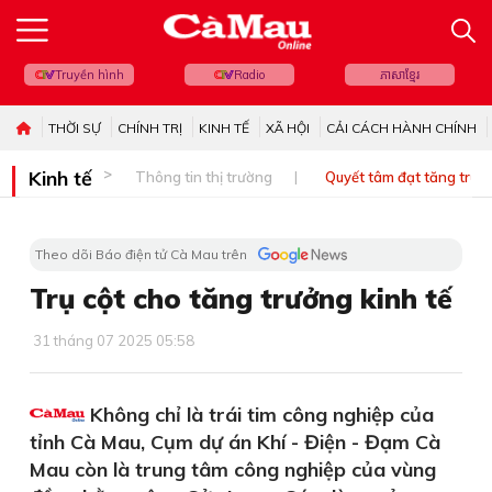
Truyền hình
Radio
ភាសាខ្មែរ
THỜI SỰ
CHÍNH TRỊ
KINH TẾ
XÃ HỘI
CẢI CÁCH HÀNH CHÍNH
Kinh tế
Thông tin thị trường
Quyết tâm đạt tăng trưở
Theo dõi Báo điện tử Cà Mau trên
Trụ cột cho tăng trưởng kinh tế
31 tháng 07 2025 05:58
Không chỉ là trái tim công nghiệp của
tỉnh Cà Mau, Cụm dự án Khí - Điện - Đạm Cà
Mau còn là trung tâm công nghiệp của vùng