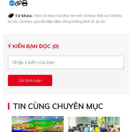
Từ khóa:
báo Cà Mau
Cà Mau
tin mới Cà Mau
thời sự Cà Mau
tin tức Cà Mau
cụm khí điện đạm
tăng trưởng kinh tế
dự án
Ý KIẾN BẠN ĐỌC (0)
TIN CÙNG CHUYÊN MỤC