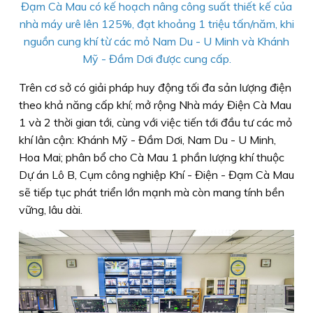
Đạm Cà Mau có kế hoạch nâng công suất thiết kế của
nhà máy urê lên 125%, đạt khoảng 1 triệu tấn/năm, khi
nguồn cung khí từ các mỏ Nam Du - U Minh và Khánh
Mỹ - Đầm Dơi được cung cấp.
Trên cơ sở có giải pháp huy động tối đa sản lượng điện
theo khả năng cấp khí; mở rộng Nhà máy Điện Cà Mau
1 và 2 thời gian tới, cùng với việc tiến tới đầu tư các mỏ
khí lân cận: Khánh Mỹ - Đầm Dơi, Nam Du - U Minh,
Hoa Mai; phân bổ cho Cà Mau 1 phần lượng khí thuộc
Dự án Lô B, Cụm công nghiệp Khí - Điện - Đạm Cà Mau
sẽ tiếp tục phát triển lớn mạnh mà còn mang tính bền
vững, lâu dài.