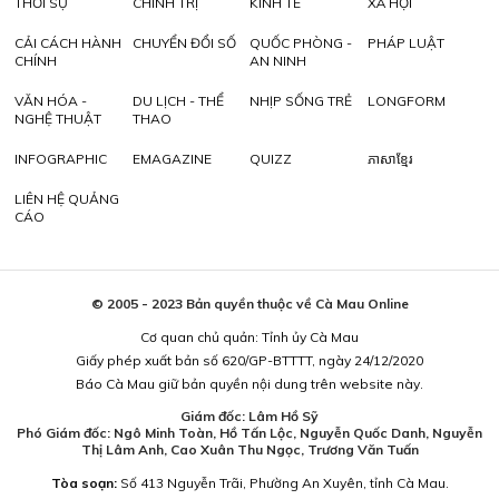
THỜI SỰ
CHÍNH TRỊ
KINH TẾ
XÃ HỘI
CẢI CÁCH HÀNH
CHUYỂN ĐỔI SỐ
QUỐC PHÒNG -
PHÁP LUẬT
CHÍNH
AN NINH
VĂN HÓA -
DU LỊCH - THỂ
NHỊP SỐNG TRẺ
LONGFORM
NGHỆ THUẬT
THAO
INFOGRAPHIC
EMAGAZINE
QUIZZ
ភាសាខ្មែរ
LIÊN HỆ QUẢNG
CÁO
© 2005 - 2023 Bản quyền thuộc về Cà Mau Online
Cơ quan chủ quản: Tỉnh ủy Cà Mau
Giấy phép xuất bản số 620/GP-BTTTT, ngày 24/12/2020
Báo Cà Mau giữ bản quyền nội dung trên website này.
Giám đốc: Lâm Hồ Sỹ
Phó Giám đốc: Ngô Minh Toàn, Hồ Tấn Lộc, Nguyễn Quốc Danh, Nguyễn
Thị Lâm Anh, Cao Xuân Thu Ngọc, Trương Văn Tuấn
Tòa soạn:
Số 413 Nguyễn Trãi, Phường An Xuyên, tỉnh Cà Mau.