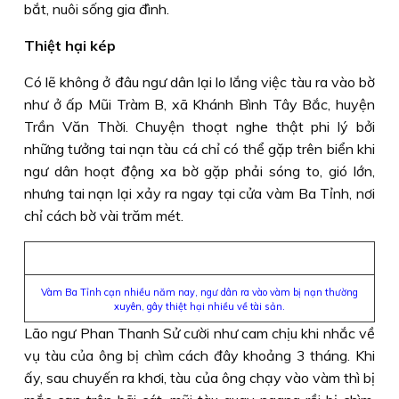
bắt, nuôi sống gia đình.
Thiệt hại kép
Có lẽ không ở đâu ngư dân lại lo lắng việc tàu ra vào bờ
như ở ấp Mũi Tràm B, xã Khánh Bình Tây Bắc, huyện
Trần Văn Thời. Chuyện thoạt nghe thật phi lý bởi
những tưởng tai nạn tàu cá chỉ có thể gặp trên biển khi
ngư dân hoạt động xa bờ gặp phải sóng to, gió lớn,
nhưng tai nạn lại xảy ra ngay tại cửa vàm Ba Tỉnh, nơi
chỉ cách bờ vài trăm mét.
Vàm Ba Tỉnh cạn nhiều năm nay, ngư dân ra vào vàm bị nạn thường
xuyên, gây thiệt hại nhiều về tài sản.
Lão ngư Phan Thanh Sử cười như cam chịu khi nhắc về
vụ tàu của ông bị chìm cách đây khoảng 3 tháng. Khi
ấy, sau chuyến ra khơi, tàu của ông chạy vào vàm thì bị