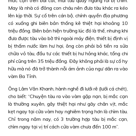
mắc cạn trên bãi cát, mũi tàu quay ngang rồi bị chìm.
May là nhà có đông con cháu nên đưa tàu khác ra kéo
lên kịp thời. Sự cố trên cán bộ, chính quyền địa phương
có xuống ghi biên bản thống kê thiệt hại khoảng 10
triệu đồng. Biên bản hiện trường lúc đó là thế, nhưng khi
đưa được tàu vào bờ thì ngoài máy điện, thiết bị định vị
bị thấm nước làm hư hại, ông còn phải bỏ tiền ra sửa
chữa vỏ tàu, đầu tư các thiết bị hư hỏng khác, tổng chi
phí cũng trên 35 triệu đồng. Ðây không phải là sự cố hy
hữu mà nó đã trở thành nỗi ám ảnh của ngư dân ra vào
vàm Ba Tỉnh.
Ông Lâm Văn Khanh, hành nghề đi lưới rê (lưới cá chét),
cho biết: “Chuyện tàu ra vào vàm gặp nạn, bị mắc cạn
là thường xuyên, gây thiệt hại như gãy chân vịt, mắc
kẹt ngay tại cửa vàm hay nghiêm trọng hơn là chìm tàu.
Chỉ trong năm nay, có 3 trường hợp tàu bị mắc cạn,
chìm ngay tại vị trí cách cửa vàm chưa đến 100 m”.