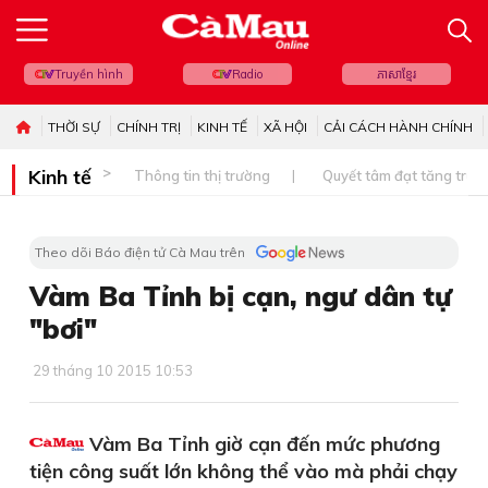
Truyền hình
Radio
ភាសាខ្មែរ
THỜI SỰ
CHÍNH TRỊ
KINH TẾ
XÃ HỘI
CẢI CÁCH HÀNH CHÍNH
Kinh tế
Thông tin thị trường
Quyết tâm đạt tăng trưở
Theo dõi Báo điện tử Cà Mau trên
Vàm Ba Tỉnh bị cạn, ngư dân tự
"bơi"
29 tháng 10 2015 10:53
Vàm Ba Tỉnh giờ cạn đến mức phương
tiện công suất lớn không thể vào mà phải chạy