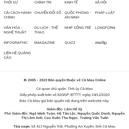
THỜI SỰ
CHÍNH TRỊ
KINH TẾ
XÃ HỘI
CẢI CÁCH HÀNH
CHUYỂN ĐỔI SỐ
QUỐC PHÒNG -
PHÁP LUẬT
CHÍNH
AN NINH
VĂN HÓA -
DU LỊCH - THỂ
NHỊP SỐNG TRẺ
LONGFORM
NGHỆ THUẬT
THAO
INFOGRAPHIC
EMAGAZINE
QUIZZ
ភាសាខ្មែរ
LIÊN HỆ QUẢNG
CÁO
© 2005 - 2023 Bản quyền thuộc về Cà Mau Online
Cơ quan chủ quản: Tỉnh ủy Cà Mau
Giấy phép xuất bản số 620/GP-BTTTT, ngày 24/12/2020
Báo Cà Mau giữ bản quyền nội dung trên website này.
Giám đốc: Lâm Hồ Sỹ
Phó Giám đốc: Ngô Minh Toàn, Hồ Tấn Lộc, Nguyễn Quốc Danh, Nguyễn
Thị Lâm Anh, Cao Xuân Thu Ngọc, Trương Văn Tuấn
Tòa soạn:
Số 413 Nguyễn Trãi, Phường An Xuyên, tỉnh Cà Mau.