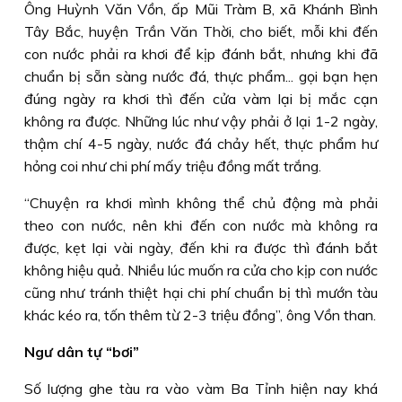
Ông Huỳnh Văn Vồn, ấp Mũi Tràm B, xã Khánh Bình
Tây Bắc, huyện Trần Văn Thời, cho biết, mỗi khi đến
con nước phải ra khơi để kịp đánh bắt, nhưng khi đã
chuẩn bị sẵn sàng nước đá, thực phẩm... gọi bạn hẹn
đúng ngày ra khơi thì đến cửa vàm lại bị mắc cạn
không ra được. Những lúc như vậy phải ở lại 1-2 ngày,
thậm chí 4-5 ngày, nước đá chảy hết, thực phẩm hư
hỏng coi như chi phí mấy triệu đồng mất trắng.
“Chuyện ra khơi mình không thể chủ động mà phải
theo con nước, nên khi đến con nước mà không ra
được, kẹt lại vài ngày, đến khi ra được thì đánh bắt
không hiệu quả. Nhiều lúc muốn ra cửa cho kịp con nước
cũng như tránh thiệt hại chi phí chuẩn bị thì mướn tàu
khác kéo ra, tốn thêm từ 2-3 triệu đồng”, ông Vồn than.
Ngư dân tự “bơi”
Số lượng ghe tàu ra vào vàm Ba Tỉnh hiện nay khá