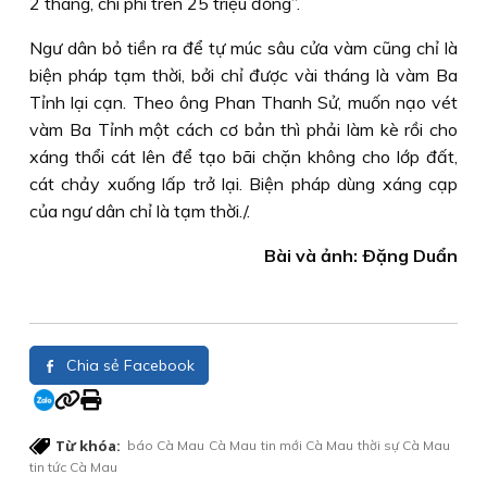
2 tháng, chi phí trên 25 triệu đồng”.
Ngư dân bỏ tiền ra để tự múc sâu cửa vàm cũng chỉ là
biện pháp tạm thời, bởi chỉ được vài tháng là vàm Ba
Tỉnh lại cạn. Theo ông Phan Thanh Sử, muốn nạo vét
vàm Ba Tỉnh một cách cơ bản thì phải làm kè rồi cho
xáng thổi cát lên để tạo bãi chặn không cho lớp đất,
cát chảy xuống lấp trở lại. Biện pháp dùng xáng cạp
của ngư dân chỉ là tạm thời./.
Bài và ảnh: Ðặng Duẩn
Chia sẻ Facebook
Từ khóa:
báo Cà Mau
Cà Mau
tin mới Cà Mau
thời sự Cà Mau
tin tức Cà Mau