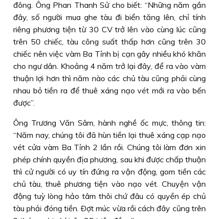
đông. Ông Phan Thanh Sử cho biết: “Những năm gần
đây, số người mua ghe tàu đi biển tăng lên, chỉ tính
riêng phương tiện từ 30 CV trở lên vào cùng lúc cũng
trên 50 chiếc, tàu công suất thấp hơn cũng trên 30
chiếc nên việc vàm Ba Tỉnh bị cạn gây nhiều khó khăn
cho ngư dân. Khoảng 4 năm trở lại đây, để ra vào vàm
thuận lợi hơn thì năm nào các chủ tàu cũng phải cùng
nhau bỏ tiền ra để thuê xáng nạo vét mới ra vào bến
được”.
Ông Trương Văn Sâm, hành nghề ốc mực, thông tin:
“Năm nay, chúng tôi đã hùn tiền lại thuê xáng cạp nạo
vét cửa vàm Ba Tỉnh 2 lần rồi. Chúng tôi làm đơn xin
phép chính quyền địa phương, sau khi được chấp thuận
thì cử người có uy tín đứng ra vận động, gom tiền các
chủ tàu, thuê phương tiện vào nạo vét. Chuyện vận
động tuỳ lòng hảo tâm thôi chứ đâu có quyền ép chủ
tàu phải đóng tiền. Ðợt múc vừa rồi cách đây cũng trên