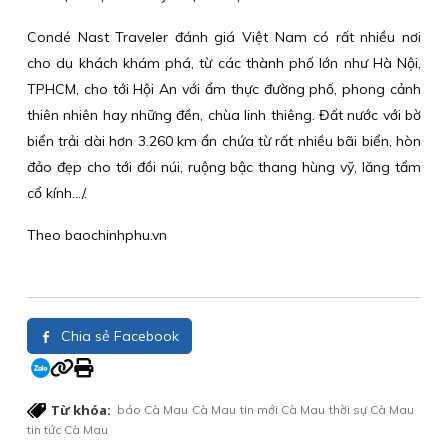
Condé Nast Traveler đánh giá Việt Nam có rất nhiều nơi
cho du khách khám phá, từ các thành phố lớn như Hà Nội,
TPHCM, cho tới Hội An với ẩm thực đường phố, phong cảnh
thiên nhiên hay những đền, chùa linh thiêng. Đất nước với bờ
biển trải dài hơn 3.260 km ẩn chứa từ rất nhiều bãi biển, hòn
đảo đẹp cho tới đồi núi, ruộng bậc thang hùng vỹ, lăng tẩm
cổ kính…/.
Theo baochinhphu.vn
Chia sẻ Facebook
Từ khóa:
báo Cà Mau
Cà Mau
tin mới Cà Mau
thời sự Cà Mau
tin tức Cà Mau