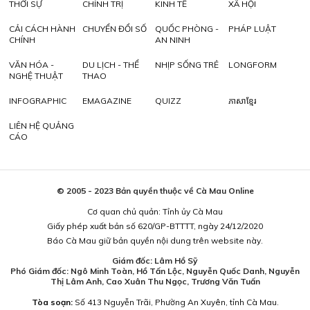
THỜI SỰ
CHÍNH TRỊ
KINH TẾ
XÃ HỘI
CẢI CÁCH HÀNH
CHUYỂN ĐỔI SỐ
QUỐC PHÒNG -
PHÁP LUẬT
CHÍNH
AN NINH
VĂN HÓA -
DU LỊCH - THỂ
NHỊP SỐNG TRẺ
LONGFORM
NGHỆ THUẬT
THAO
INFOGRAPHIC
EMAGAZINE
QUIZZ
ភាសាខ្មែរ
LIÊN HỆ QUẢNG
CÁO
© 2005 - 2023 Bản quyền thuộc về Cà Mau Online
Cơ quan chủ quản: Tỉnh ủy Cà Mau
Giấy phép xuất bản số 620/GP-BTTTT, ngày 24/12/2020
Báo Cà Mau giữ bản quyền nội dung trên website này.
Giám đốc: Lâm Hồ Sỹ
Phó Giám đốc: Ngô Minh Toàn, Hồ Tấn Lộc, Nguyễn Quốc Danh, Nguyễn
Thị Lâm Anh, Cao Xuân Thu Ngọc, Trương Văn Tuấn
Tòa soạn:
Số 413 Nguyễn Trãi, Phường An Xuyên, tỉnh Cà Mau.