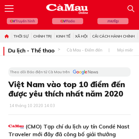
Truyền hình
Radio
ភាសាខ្មែរ
THỜI SỰ
CHÍNH TRỊ
KINH TẾ
XÃ HỘI
CẢI CÁCH HÀNH CHÍNH
Du lịch - Thể thao
Cà Mau - Điểm đến
Mọi miền đ
Theo dõi Báo điện tử Cà Mau trên
Việt Nam vào top 10 điểm đến
được yêu thích nhất năm 2020
14 tháng 10 2020 14:03
(CMO) Tạp chí du lịch uy tín Condé Nast
Traveler mới đây đã công bố giải thưởng