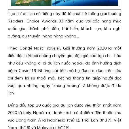
Tạp chí du lịch nổi tiếng này đã tổ chức hệ thống giải thưởng
Readers' Choice Awards 33 năm qua với các hạng mục
quốc gia, thành phố, đảo, bãi biển, khách sạn, khu nghỉ
dưỡng, du thuyền, hãng hàng không...
Theo Condé Nast Traveler, Giải thưởng năm 2020 là một
điều đặc biệt bởi những chuyên gia, độc giả của tạp chí - hầu
như đều không ai đi du lịch nước ngoài, do ảnh hưởng dịch
bệnh Covid-19. Những cái tên mà họ đưa ra dựa trên tiêu
chí đem lại sự thoải mái, kết nối thông tin giúp người đọc
vượt qua những ngày "khủng hoảng" vì không được đi du
lịch.
Đứng đầu top 20 quốc gia du lịch được yêu thích nhất năm
2020 là Italy. Ngoài ra, danh sách có 4 điểm đến thuộc khu
vực Đông Nam Á là Indonesia (thứ 6), Thái Lan (thứ 7), Việt
Nam (thứ 9) và Malaysia (thứ 15).