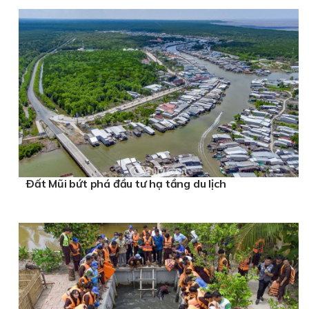
Ðất Mũi bứt phá đầu tư hạ tầng du lịch