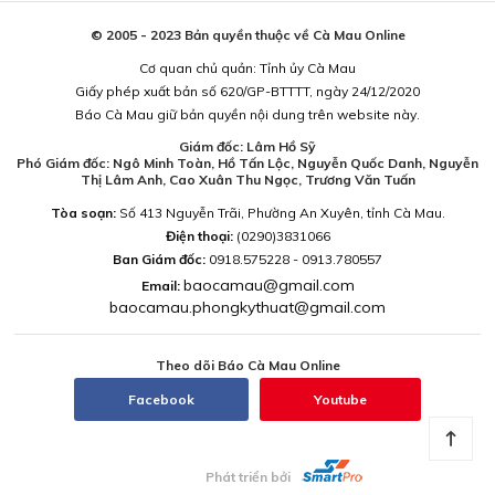
© 2005 - 2023 Bản quyền thuộc về Cà Mau Online
Cơ quan chủ quản: Tỉnh ủy Cà Mau
Giấy phép xuất bản số 620/GP-BTTTT, ngày 24/12/2020
Báo Cà Mau giữ bản quyền nội dung trên website này.
Giám đốc: Lâm Hồ Sỹ
Phó Giám đốc: Ngô Minh Toàn, Hồ Tấn Lộc, Nguyễn Quốc Danh, Nguyễn
Thị Lâm Anh, Cao Xuân Thu Ngọc, Trương Văn Tuấn
Tòa soạn:
Số 413 Nguyễn Trãi, Phường An Xuyên, tỉnh Cà Mau.
Điện thoại:
(0290)3831066
Ban Giám đốc:
0918.575228 - 0913.780557
baocamau@gmail.com
Email:
baocamau.phongkythuat@gmail.com
Theo dõi Báo Cà Mau Online
Facebook
Youtube
Phát triển bởi