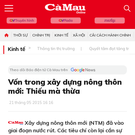
Truyền hình
Radio
ភាសាខ្មែរ
THỜI SỰ
CHÍNH TRỊ
KINH TẾ
XÃ HỘI
CẢI CÁCH HÀNH CHÍNH
Kinh tế
Thông tin thị trường
Quyết tâm đạt tăng trưở
Theo dõi Báo điện tử Cà Mau trên
Vốn trong xây dựng nông thôn
mới: Thiếu mà thừa
21 tháng 05 2015 16:16
Xây dựng nông thôn mới (NTM) đã vào
giai đoạn nước rút. Các tiêu chí còn lại cần sự