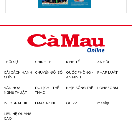
THỜI SỰ
CHÍNH TRỊ
KINH TẾ
XÃ HỘI
CẢI CÁCH HÀNH
CHUYỂN ĐỔI SỐ
QUỐC PHÒNG -
PHÁP LUẬT
CHÍNH
AN NINH
VĂN HÓA -
DU LỊCH - THỂ
NHỊP SỐNG TRẺ
LONGFORM
NGHỆ THUẬT
THAO
INFOGRAPHIC
EMAGAZINE
QUIZZ
ភាសាខ្មែរ
LIÊN HỆ QUẢNG
CÁO