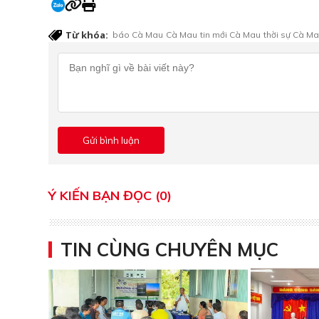
Từ khóa:
báo Cà Mau
Cà Mau
tin mới Cà Mau
thời sự Cà M
Ý KIẾN BẠN ĐỌC (0)
TIN CÙNG CHUYÊN MỤC