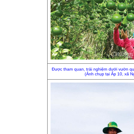
Ðược tham quan, trải nghiệm dưới vườn quýt 
(Ảnh chụp tại Ấp 10, xã N