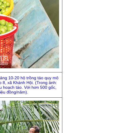
oảng 10-20 hộ trồng táo quy mô
p 8, xã Khánh Hội. (Trong ảnh:
u hoạch táo. Với hơn 500 gốc,
riệu đồng/năm).