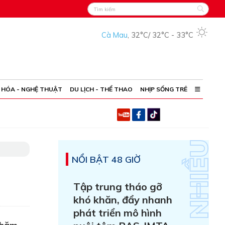
Cà Mau
,
32°C
/
32°C
-
33°C
 HÓA - NGHỆ THUẬT
DU LỊCH - THỂ THAO
NHỊP SỐNG TRẺ
NỔI BẬT 48 GIỜ
Tập trung tháo gỡ
khó khăn, đẩy nhanh
phát triển mô hình