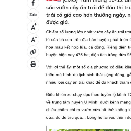
(CMO) Tầm tháng 10-12 âm l
sóc vườn cây ăn trái để đón thị t
trái có giá cao hơn thường ngày, 
được giá.
+
Chiếm số lượng lớn nhất vườn cây ăn trái tr
-
tế của bà con trên địa bàn huyện phát triển 
hoa màu kết hợp lúa, cá đồng. Riêng diện tíc
huyện hiện nay 475 ha; diện tích trồng dừa
Với lợi thế ấy, một số địa phương có điều k
triển mô hình du lịch sinh thái cộng đồng, 
nhiều loại cây ăn trái khác để du khách tham 
Ðiều khiển xe chạy dọc theo tuyến lộ kênh 
về trung tâm huyện U Minh, dưới kênh mang
chiều chăm chỉ ra vườn vừa hít thở không 
dừa, đu đủ trĩu quả… Lòng họ lại vui, thêm 