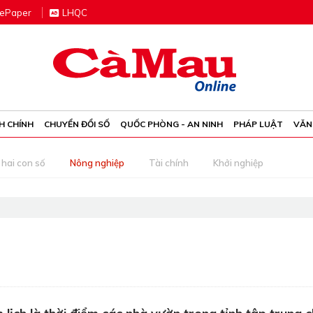
e
P
aper
LHQC
H CHÍNH
CHUYỂN ĐỔI SỐ
QUỐC PHÒNG - AN NINH
PHÁP LUẬT
VĂN
 hai con số
Nông nghiệp
Tài chính
Khởi nghiệp