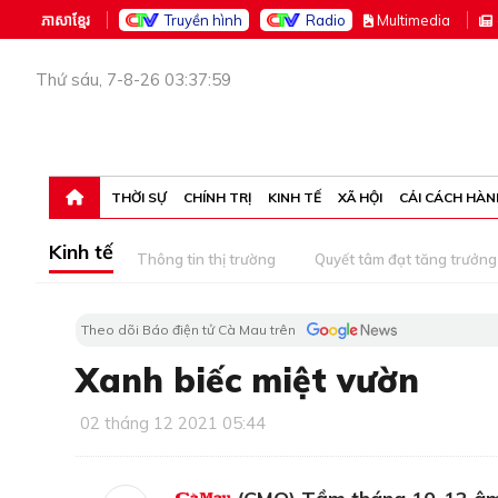
ភាសាខ្មែរ
Truyền hình
Radio
M
ultimedia
Thứ sáu, 7-8-26 03:37:59
THỜI SỰ
CHÍNH TRỊ
KINH TẾ
XÃ HỘI
CẢI CÁCH HÀN
Kinh tế
Thông tin thị trường
Quyết tâm đạt tăng trưởng
Theo dõi Báo điện tử Cà Mau trên
Xanh biếc miệt vườn
02 tháng 12 2021 05:44