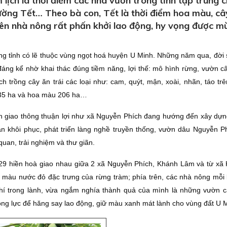
ịch là thời điểm các nhà vườn trong tỉnh tập trung 
rường Tết… Theo bà con, Tết là thời điểm hoa màu, câ
nên nhà nông rất phấn khởi lao động, hy vọng được m
ong tỉnh có lẽ thuộc vùng ngọt hoá huyện U Minh. Những năm qua, đời 
đáng kể nhờ khai thác đúng tiềm năng, lợi thế: mô hình rừng, vườn câ
h trồng cây ăn trái các loại như: cam, quýt, mận, xoài, nhãn, táo tr
 935 ha và hoa màu 206 ha…
iện giao thông thuận lợi như xã Nguyễn Phích đang hướng đến xây dựn
gắn khôi phục, phát triển làng nghề truyền thống, vườn dâu Nguyễn P
quan, trải nghiệm và thư giãn.
T29 hiền hoà giao nhau giữa 2 xã Nguyễn Phích, Khánh Lâm và từ xã
 màu nước đỏ đặc trưng của rừng tràm; phía trên, các nhà nông mỗi
khí trong lành, vừa ngắm nghía thành quả của mình là những vườn c
động lực để hăng say lao động, giữ màu xanh mát lành cho vùng đất U 