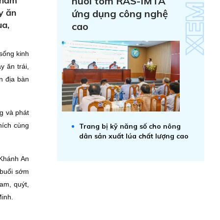
chăm
nuôi tôm RAS-IMTA
y ăn
ứng dụng công nghệ
ùa,
cao
sống kinh
y ăn trái,
ên địa bàn
g và phát
hích cùng
Trang bị kỹ năng số cho nông
dân sản xuất lúa chất lượng cao
 Khánh An
 buổi sớm
am, quýt,
Minh.