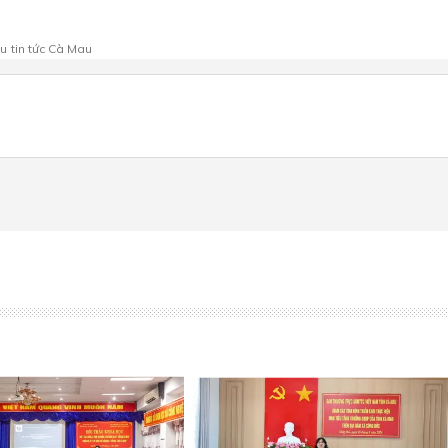
au
tin tức Cà Mau