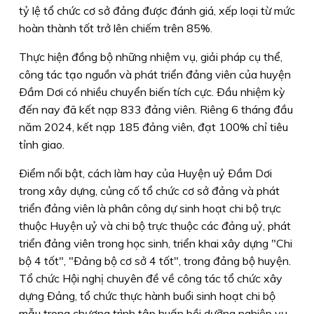
tỷ lệ tổ chức cơ sở đảng được đánh giá, xếp loại từ mức
hoàn thành tốt trở lên chiếm trên 85%.
Thực hiện đồng bộ những nhiệm vụ, giải pháp cụ thể,
công tác tạo nguồn và phát triển đảng viên của huyện
Ðầm Dơi có nhiều chuyển biến tích cực. Ðầu nhiệm kỳ
đến nay đã kết nạp 833 đảng viên. Riêng 6 tháng đầu
năm 2024, kết nạp 185 đảng viên, đạt 100% chỉ tiêu
tỉnh giao.
Ðiểm nổi bật, cách làm hay của Huyện uỷ Ðầm Dơi
trong xây dựng, củng cố tổ chức cơ sở đảng và phát
triển đảng viên là phân công dự sinh hoạt chi bộ trực
thuộc Huyện uỷ và chi bộ trực thuộc các đảng uỷ, phát
triển đảng viên trong học sinh, triển khai xây dựng "Chi
bộ 4 tốt", "Ðảng bộ cơ sở 4 tốt", trong đảng bộ huyện.
Tổ chức Hội nghị chuyên đề về công tác tổ chức xây
dựng Ðảng, tổ chức thực hành buổi sinh hoạt chi bộ
mẫu trong chương trình tập huấn bồi dưỡng nghiệp vụ