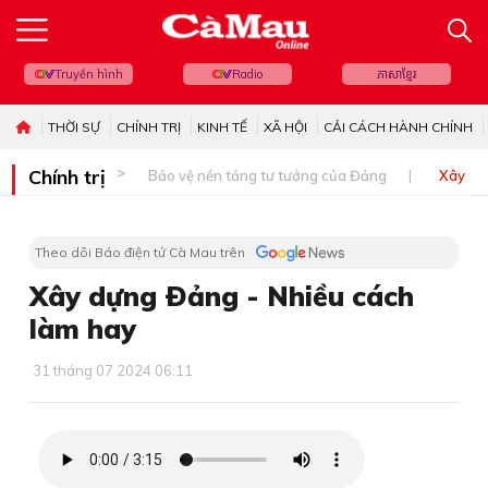
Truyền hình
Radio
ភាសាខ្មែរ
THỜI SỰ
CHÍNH TRỊ
KINH TẾ
XÃ HỘI
CẢI CÁCH HÀNH CHÍNH
Chính trị
Bảo vệ nền tảng tư tưởng của Đảng
Xây dự
Theo dõi Báo điện tử Cà Mau trên
Xây dựng Ðảng - Nhiều cách
làm hay
31 tháng 07 2024 06:11