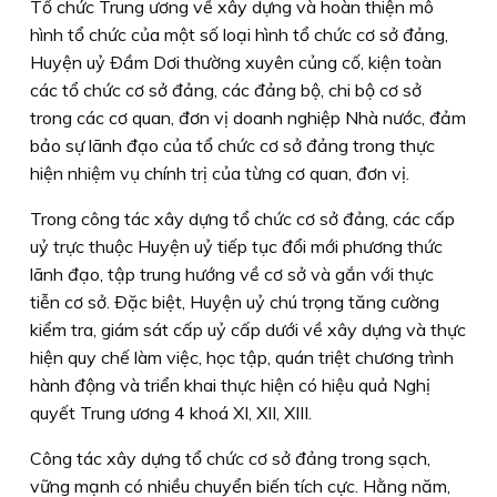
Tổ chức Trung ương về xây dựng và hoàn thiện mô
hình tổ chức của một số loại hình tổ chức cơ sở đảng,
Huyện uỷ Ðầm Dơi thường xuyên củng cố, kiện toàn
các tổ chức cơ sở đảng, các đảng bộ, chi bộ cơ sở
trong các cơ quan, đơn vị doanh nghiệp Nhà nước, đảm
bảo sự lãnh đạo của tổ chức cơ sở đảng trong thực
hiện nhiệm vụ chính trị của từng cơ quan, đơn vị.
Trong công tác xây dựng tổ chức cơ sở đảng, các cấp
uỷ trực thuộc Huyện uỷ tiếp tục đổi mới phương thức
lãnh đạo, tập trung hướng về cơ sở và gắn với thực
tiễn cơ sở. Ðặc biệt, Huyện uỷ chú trọng tăng cường
kiểm tra, giám sát cấp uỷ cấp dưới về xây dựng và thực
hiện quy chế làm việc, học tập, quán triệt chương trình
hành động và triển khai thực hiện có hiệu quả Nghị
quyết Trung ương 4 khoá XI, XII, XIII.
Công tác xây dựng tổ chức cơ sở đảng trong sạch,
vững mạnh có nhiều chuyển biến tích cực. Hằng năm,