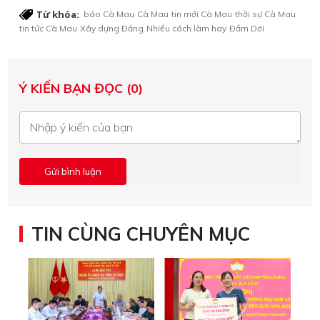
Từ khóa:
báo Cà Mau
Cà Mau
tin mới Cà Mau
thời sự Cà Mau
tin tức Cà Mau
Xây dựng Ðảng
Nhiều cách làm hay
Ðầm Dơi
Ý KIẾN BẠN ĐỌC (0)
TIN CÙNG CHUYÊN MỤC