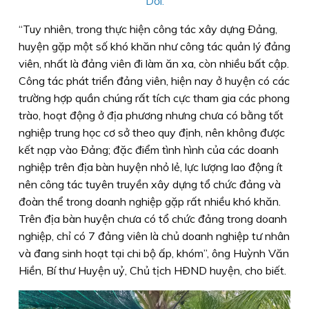
Dơi.
“Tuy nhiên, trong thực hiện công tác xây dựng Ðảng,
huyện gặp một số khó khăn như công tác quản lý đảng
viên, nhất là đảng viên đi làm ăn xa, còn nhiều bất cập.
Công tác phát triển đảng viên, hiện nay ở huyện có các
trường hợp quần chúng rất tích cực tham gia các phong
trào, hoạt động ở địa phương nhưng chưa có bằng tốt
nghiệp trung học cơ sở theo quy định, nên không được
kết nạp vào Ðảng; đặc điểm tình hình của các doanh
nghiệp trên địa bàn huyện nhỏ lẻ, lực lượng lao động ít
nên công tác tuyên truyền xây dựng tổ chức đảng và
đoàn thể trong doanh nghiệp gặp rất nhiều khó khăn.
Trên địa bàn huyện chưa có tổ chức đảng trong doanh
nghiệp, chỉ có 7 đảng viên là chủ doanh nghiệp tư nhân
và đang sinh hoạt tại chi bộ ấp, khóm”, ông Huỳnh Văn
Hiền, Bí thư Huyện uỷ, Chủ tịch HÐND huyện, cho biết.