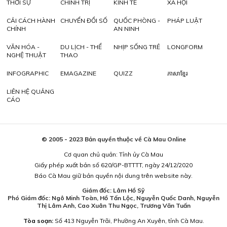
THỜI SỰ
CHÍNH TRỊ
KINH TẾ
XÃ HỘI
CẢI CÁCH HÀNH
CHUYỂN ĐỔI SỐ
QUỐC PHÒNG -
PHÁP LUẬT
CHÍNH
AN NINH
VĂN HÓA -
DU LỊCH - THỂ
NHỊP SỐNG TRẺ
LONGFORM
NGHỆ THUẬT
THAO
INFOGRAPHIC
EMAGAZINE
QUIZZ
ភាសាខ្មែរ
LIÊN HỆ QUẢNG
CÁO
© 2005 - 2023 Bản quyền thuộc về Cà Mau Online
Cơ quan chủ quản: Tỉnh ủy Cà Mau
Giấy phép xuất bản số 620/GP-BTTTT, ngày 24/12/2020
Báo Cà Mau giữ bản quyền nội dung trên website này.
Giám đốc: Lâm Hồ Sỹ
Phó Giám đốc: Ngô Minh Toàn, Hồ Tấn Lộc, Nguyễn Quốc Danh, Nguyễn
Thị Lâm Anh, Cao Xuân Thu Ngọc, Trương Văn Tuấn
Tòa soạn:
Số 413 Nguyễn Trãi, Phường An Xuyên, tỉnh Cà Mau.