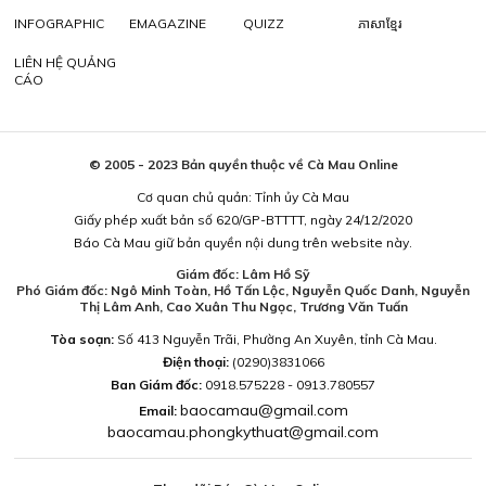
INFOGRAPHIC
EMAGAZINE
QUIZZ
ភាសាខ្មែរ
LIÊN HỆ QUẢNG
CÁO
© 2005 - 2023 Bản quyền thuộc về Cà Mau Online
Cơ quan chủ quản: Tỉnh ủy Cà Mau
Giấy phép xuất bản số 620/GP-BTTTT, ngày 24/12/2020
Báo Cà Mau giữ bản quyền nội dung trên website này.
Giám đốc: Lâm Hồ Sỹ
Phó Giám đốc: Ngô Minh Toàn, Hồ Tấn Lộc, Nguyễn Quốc Danh, Nguyễn
Thị Lâm Anh, Cao Xuân Thu Ngọc, Trương Văn Tuấn
Tòa soạn:
Số 413 Nguyễn Trãi, Phường An Xuyên, tỉnh Cà Mau.
Điện thoại:
(0290)3831066
Ban Giám đốc:
0918.575228 - 0913.780557
baocamau@gmail.com
Email:
baocamau.phongkythuat@gmail.com