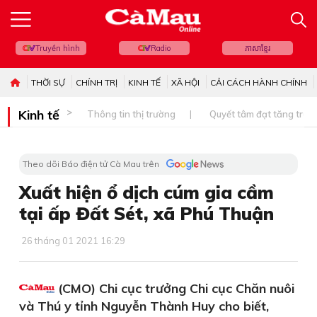
Truyền hình
Radio
ភាសាខ្មែរ
THỜI SỰ
CHÍNH TRỊ
KINH TẾ
XÃ HỘI
CẢI CÁCH HÀNH CHÍNH
Kinh tế
Thông tin thị trường
Quyết tâm đạt tăng trưở
Theo dõi Báo điện tử Cà Mau trên
Xuất hiện ổ dịch cúm gia cầm
tại ấp Đất Sét, xã Phú Thuận
26 tháng 01 2021 16:29
(CMO) Chi cục trưởng Chi cục Chăn nuôi
và Thú y tỉnh Nguyễn Thành Huy cho biết,