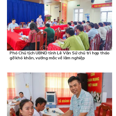
Phó Chủ tịch UBND tỉnh Lê Văn Sử chủ trì họp tháo
gỡ khó khăn, vướng mắc về lâm nghiệp