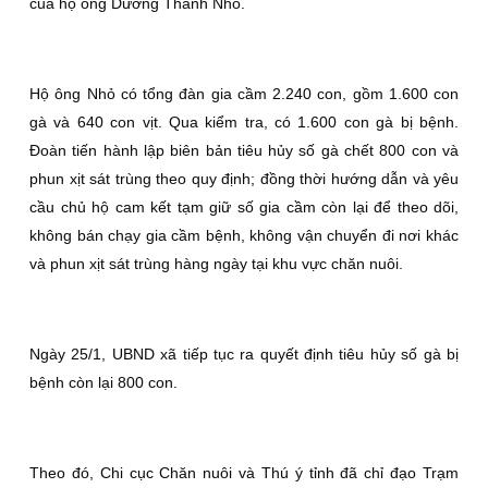
của hộ ông Dương Thành Nhỏ.
Hộ ông Nhỏ có tổng đàn gia cầm 2.240 con, gồm 1.600 con
gà và 640 con vịt. Qua kiểm tra, có 1.600 con gà bị bệnh.
Đoàn tiến hành lập biên bản tiêu hủy số gà chết 800 con và
phun xịt sát trùng theo quy định; đồng thời hướng dẫn và yêu
cầu chủ hộ cam kết tạm giữ số gia cầm còn lại để theo dõi,
không bán chạy gia cầm bệnh, không vận chuyển đi nơi khác
và phun xịt sát trùng hàng ngày tại khu vực chăn nuôi.
Ngày 25/1, UBND xã tiếp tục ra quyết định tiêu hủy số gà bị
bệnh còn lại 800 con.
Theo đó, Chi cục Chăn nuôi và Thú ý tỉnh đã chỉ đạo Trạm