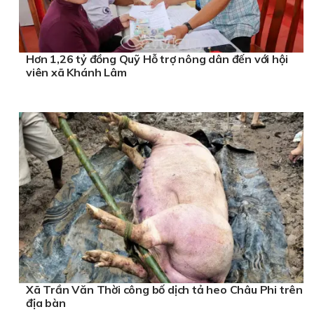
Hơn 1,26 tỷ đồng Quỹ Hỗ trợ nông dân đến với hội
viên xã Khánh Lâm
Xã Trần Văn Thời công bố dịch tả heo Châu Phi trên
địa bàn