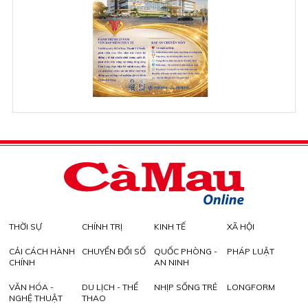
THỜI SỰ
CHÍNH TRỊ
KINH TẾ
XÃ HỘI
CẢI CÁCH HÀNH
CHUYỂN ĐỔI SỐ
QUỐC PHÒNG -
PHÁP LUẬT
CHÍNH
AN NINH
VĂN HÓA -
DU LỊCH - THỂ
NHỊP SỐNG TRẺ
LONGFORM
NGHỆ THUẬT
THAO