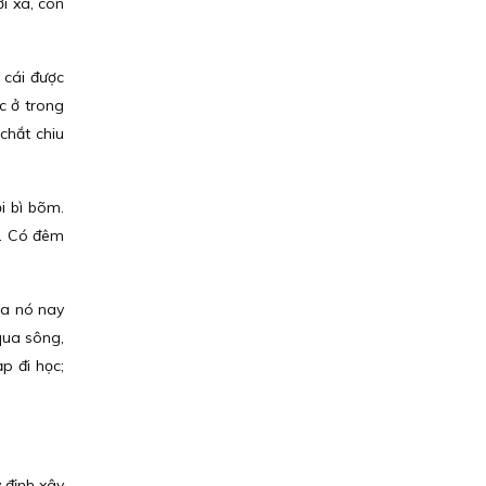
i xa, còn
 cái được
c ở trong
chắt chiu
i bì bõm.
n. Có đêm
ủa nó nay
 qua sông,
p đi học;
 định xây