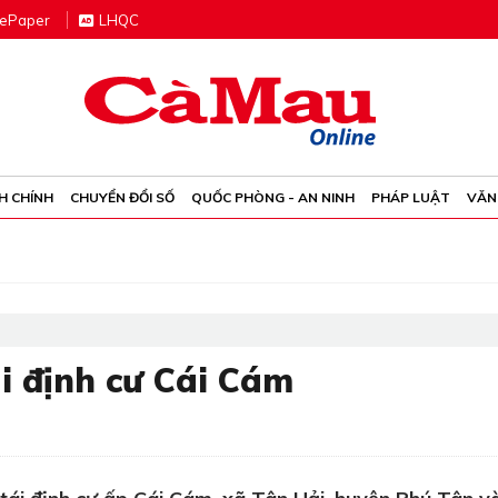
e
P
aper
LHQC
H CHÍNH
CHUYỂN ĐỔI SỐ
QUỐC PHÒNG - AN NINH
PHÁP LUẬT
VĂN
ái định cư Cái Cám