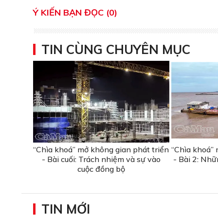
Ý KIẾN BẠN ĐỌC (0)
TIN CÙNG CHUYÊN MỤC
“Chìa khoá” mở không gian phát triển
“Chìa khoá” 
- Bài cuối: Trách nhiệm và sự vào
- Bài 2: Nh
cuộc đồng bộ
TIN MỚI