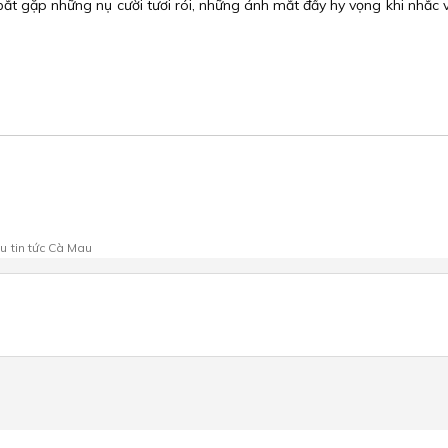
bắt gặp những nụ cười tươi rói, những ánh mắt đầy hy vọng khi nhắc v
au
tin tức Cà Mau