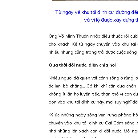
Từ ngày về khu tái định cư, đường đế
vả vì lộ được xây dựng 
Ông Võ Minh Thuận nhấp điếu thuốc rồi cười
cho khách. Kể từ ngày chuyển vào khu tái 
nhiều nhưng cũng trang trải được cuộc sống
Qua thời đổi nước, điện chia hơi
Nhiều người đã quen với cảnh sống ở rừng, 
ốc len, bà chằng… Có khi chỉ cần đưa chân x
không ít lần họ luyến tiếc, than thở vì co
dọn vào khu tái định cư này, mọi suy nghĩ đã
Ký ức những ngày sống ven rừng phòng hộ 
chuyển vào khu tái định cư Cái Cám sống, tô
nhớ những lần xách can đi đổi nước. Mỗi ngà