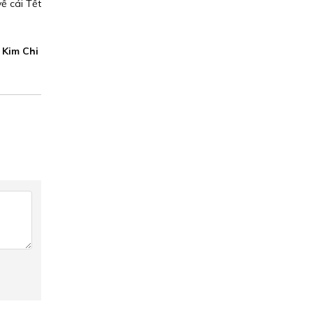
ề cái Tết
Kim Chi