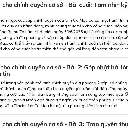
” cho chính quyền cơ sở - Bài cuối: Tầm nhìn kỷ
ành lập, các cấp chính quyền của tỉnh Cà Mau đã có một hành trình
 tư duy đến hành động, minh chứng thực tiễn cho công cuộc “sắp xếp
Tổng Bí thư Tô Lâm phát biểu ngày 30/6/2025 tại Lễ công bố các nghị 
g ương và địa phương về sáp nhập đơn vị hành chính cấp tỉnh, cấp x
au, có thể thấy rõ tầm nhìn về nền hành chính quản trị hiện đại đan
trị cho công cuộc hoàn thiện thể chế gắn với lòng dân trên phạm vi c
”cho chính quyền cơ sở - Bài 2: Góp nhặt hài lò
 tin
 trị trong vận hành mô hình chính quyền địa phương 2 cấp, có những
trở thành hành động cụ thể; chính quyền gần dân, sát dân từng ngày,
in, nụ cười của Nhân dân bằng những cách làm sáng tạo, hiệu quả. Ở 
hính quyền và Nhân dân được rút ngắn khi bước chân phụng sự của 
ng Vĩnh Trạch, tỉnh Cà Mau là một địa phương điển hình như thế.
” cho chính quyền cơ sở - Bài 3: Trao quyền th