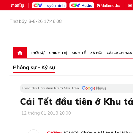
ភាសាខ្មែរ
Truyền hình
Radio
M
ultimedia
Thứ bảy, 8-8-26 17:46:08
THỜI SỰ
CHÍNH TRỊ
KINH TẾ
XÃ HỘI
CẢI CÁCH HÀN
Phóng sự - Ký sự
Theo dõi Báo điện tử Cà Mau trên
Cái Tết đầu tiên ở Khu t
12 tháng 01 2018 20:00