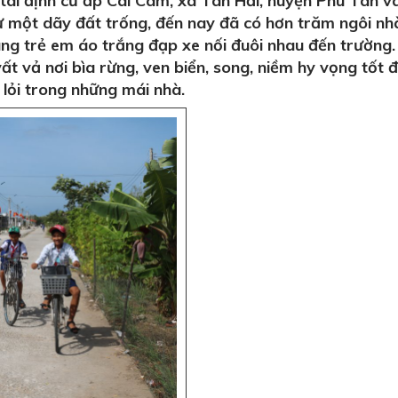
 tái định cư ấp Cái Cám, xã Tân Hải, huyện Phú Tân v
ừ một dãy đất trống, đến nay đã có hơn trăm ngôi n
áng trẻ em áo trắng đạp xe nối đuôi nhau đến trường.
t vả nơi bìa rừng, ven biển, song, niềm hy vọng tốt 
lỏi trong những mái nhà.