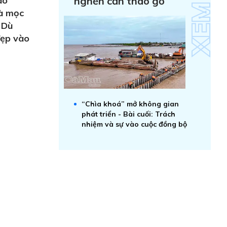
ào
nghẽn cần tháo gỡ
hà mọc
 Dù
đẹp vào
“Chìa khoá” mở không gian
phát triển - Bài cuối: Trách
nhiệm và sự vào cuộc đồng bộ