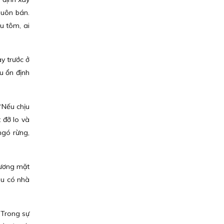
buôn bán.
ầu tôm, ai
y trước ở
u ổn định
“Nếu chịu
 đỡ lo và
ngó rừng,
gương mặt
ều có nhà
 Trong sự