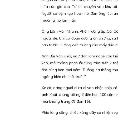
sửa của gia chủ. Từ khi chuyển vào khu tái
Người có tiệm tạp hoá nhỏ, đàn ông lúc rảnh 
mướn gì họ làm nấy.
Ông Lâm Văn Nhanh, Phó Trưởng ấp Cái Cám,
ngoài đê. Chỉ có đoạn đường đi ra rừng, ra b
hơn trước. Đường đến trường của mấy đứa nh
Anh Bùi Văn Khái, ngư dân làm nghề câu kiều
khó, mỗi tháng phần lời cũng tầm trên 7 tr
ấm cúng hơn mọi năm. Đường sá thông thươ
ngóng biển như hồi trước”.
Xe cộ, dáng người đi ra đi vào nhộn nhịp cả
anh Khái, chúng tôi nghĩ đến hơn 100 căn 
mới khang trang để đón Tết.
Phía lòng sông, chiếc xáng dây có nhiệm vụ