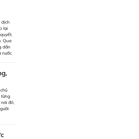
 dịch
 lại
quyết,
ã. Qua
g dần
ả nước.
ng,
 chủ
 từng
nơi đó,
người
ực