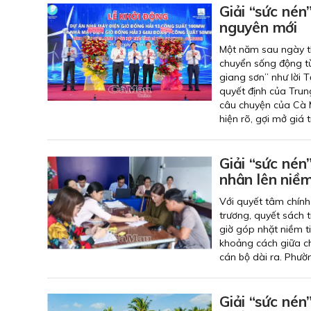
Giải “sức nén
nguyên mới
Một năm sau ngày th
chuyển sống động từ
giang sơn” như lời 
quyết định của Trun
câu chuyện của Cà M
hiện rõ, gợi mở giá 
Giải “sức nén
nhân lên niềm
Với quyết tâm chính
trương, quyết sách 
giờ góp nhặt niềm t
khoảng cách giữa c
cán bộ dài ra. Phườ
Giải “sức nén