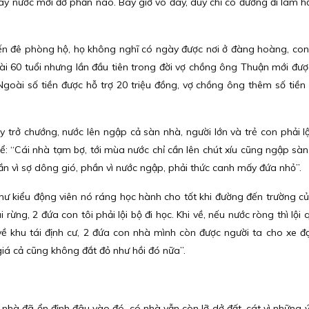
ây nước mới đỡ phần nào. Bây giờ vô đây, duy chỉ có đường đi làm hơ
yến đê phòng hộ, họ không nghĩ có ngày được nơi ở đàng hoàng, con
i 60 tuổi nhưng lần đầu tiên trong đời vợ chồng ông Thuận mới đượ
Ngoài số tiền được hỗ trợ 20 triệu đồng, vợ chồng ông thêm số tiền 
 trở chướng, nước lên ngập cả sàn nhà, người lớn và trẻ con phải lộ
kể: “Cái nhà tạm bợ, tới mùa nước chỉ cần lên chút xíu cũng ngập sà
hần vì sợ dông gió, phần vì nước ngập, phải thức canh mấy đứa nhỏ”.
 như kiểu động viên nó ráng học hành cho tốt khi đường đến trường c
 rừng, 2 đứa con tôi phải lội bộ đi học. Khi về, nếu nước ròng thì lội
về khu tái định cư, 2 đứa con nhà mình còn được người ta cho xe đạ
giá cả cũng không đắt đỏ như hồi đó nữa”.
 nhà đã ổn định đâu vào đó, có nhà vẫn còn lỡ dở đất, cát vì những ý