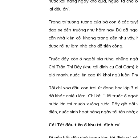
nước xài hằng ngày khổ quá, người ta cho c
lại đều ổn”.
Trong trí tưởng tượng của bà con ở các tu
đạp xe đến trường như hôm nay. Dù đã ngoà
căn nhà kiên cố, khang trang đến như vậy. 
được rồi tự làm nhà cho đỡ tiền công.
Trước đây, còn ở ngoài bìa rừng, những ngày
Chị Trần Thị Bảy (khu tái định cư Cái Cám) 
gió mạnh, nước lên cao thì khỏi ngủ luôn. P
Rồi chị xoa đầu con trai út đang học lớp 3
đã khác nhiều lắm. Chị kể: “Hồi trước ở ngoài
nước lớn thì mượn xuồng rước. Bây giờ dời 
điện, nước sinh hoạt hằng ngày tới tận nhà; 
Cái Tết đầu tiên ở khu tái định cư
Đi gần hết dãy nhà trong khu tái định cư, có