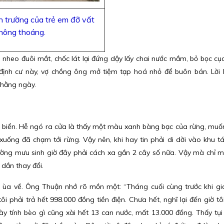
n trường của trẻ em đỡ vất
thông thoáng.
 nheo đuôi mắt, chốc lát lại đứng dậy lấy chai nước mắm, bỏ bọc cụ
định cư này, vợ chồng ông mở tiệm tạp hoá nhỏ để buôn bán. Lời 
 hằng ngày.
ở biển. Hễ ngó ra cửa là thấy một màu xanh bàng bạc của rừng, muố
uống đã chạm tới rừng. Vậy nên, khi hay tin phải di dời vào khu tái
n đường mưu sinh giờ đây phải cách xa gần 2 cây số nữa. Vậy mà chỉ 
 dần thay đổi.
ùa về. Ông Thuận nhớ rõ mồn một: “Tháng cuối cùng trước khi gia
i phải trả hết 998.000 đồng tiền điện. Chưa hết, nghĩ lại đến giờ tô
y tính bèo gì cũng xài hết 13 can nước, mất 13.000 đồng. Thấy tụi t