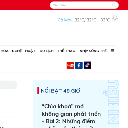
Cà Mau
,
32°C
/
32°C
-
33°C
 HÓA - NGHỆ THUẬT
DU LỊCH - THỂ THAO
NHỊP SỐNG TRẺ
NỔI BẬT 48 GIỜ
“Chìa khoá” mở
không gian phát triển
- Bài 2: Những điểm