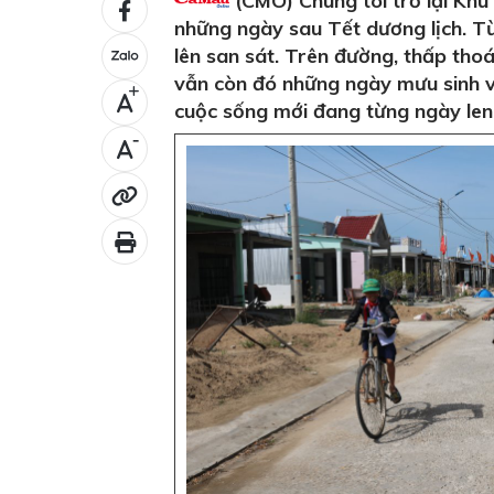
(CMO) Chúng tôi trở lại Khu
những ngày sau Tết dương lịch. T
lên san sát. Trên đường, thấp tho
vẫn còn đó những ngày mưu sinh vấ
+
cuộc sống mới đang từng ngày len 
-