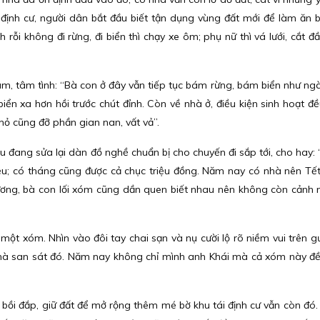
 định cư, người dân bắt đầu biết tận dụng vùng đất mới để làm ăn 
rỗi không đi rừng, đi biển thì chạy xe ôm; phụ nữ thì vá lưới, cắt đ
 tâm tình: “Bà con ở đây vẫn tiếp tục bám rừng, bám biển như ngà
iển xa hơn hồi trước chút đỉnh. Còn về nhà ở, điều kiện sinh hoạt đề
ỏ cũng đỡ phần gian nan, vất vả”.
 đang sửa lại dàn đồ nghề chuẩn bị cho chuyến đi sắp tới, cho hay: 
iệu; có tháng cũng được cả chục triệu đồng. Năm nay có nhà nên Tết
ng, bà con lối xóm cũng dần quen biết nhau nên không còn cảnh 
 một xóm. Nhìn vào đôi tay chai sạn và nụ cười lộ rõ niềm vui trên 
nhà san sát đó. Năm nay không chỉ mình anh Khái mà cả xóm này đ
 bồi đắp, giữ đất để mở rộng thêm mé bờ khu tái định cư vẫn còn đó.