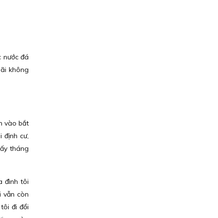
c nước đá
lãi không
n vào bắt
 định cư,
mấy tháng
 đình tôi
i vẫn còn
ôi đi đổi