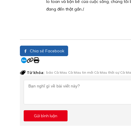
lo toan và bộn bề của cuộc sống, chúng tôi 
đang đến thật gần./.
Chia sẻ Facebook
Từ khóa:
báo Cà Mau
Cà Mau
tin mới Cà Mau
thời sự Cà M