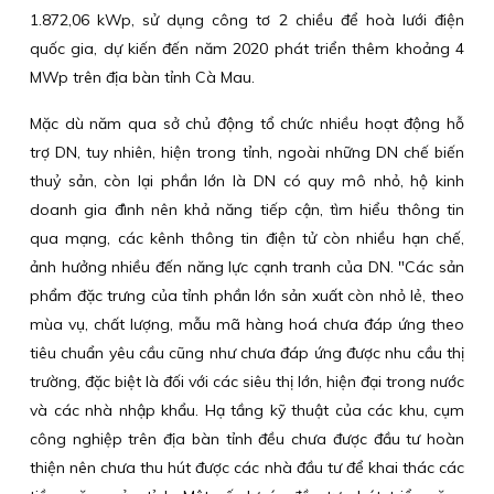
1.872,06 kWp, sử dụng công tơ 2 chiều để hoà lưới điện
quốc gia, dự kiến đến năm 2020 phát triển thêm khoảng 4
MWp trên địa bàn tỉnh Cà Mau.
Mặc dù năm qua sở chủ động tổ chức nhiều hoạt động hỗ
trợ DN, tuy nhiên, hiện trong tỉnh, ngoài những DN chế biến
thuỷ sản, còn lại phần lớn là DN có quy mô nhỏ, hộ kinh
doanh gia đình nên khả năng tiếp cận, tìm hiểu thông tin
qua mạng, các kênh thông tin điện tử còn nhiều hạn chế,
ảnh hưởng nhiều đến năng lực cạnh tranh của DN. "Các sản
phẩm đặc trưng của tỉnh phần lớn sản xuất còn nhỏ lẻ, theo
mùa vụ, chất lượng, mẫu mã hàng hoá chưa đáp ứng theo
tiêu chuẩn yêu cầu cũng như chưa đáp ứng được nhu cầu thị
trường, đặc biệt là đối với các siêu thị lớn, hiện đại trong nước
và các nhà nhập khẩu. Hạ tầng kỹ thuật của các khu, cụm
công nghiệp trên địa bàn tỉnh đều chưa được đầu tư hoàn
thiện nên chưa thu hút được các nhà đầu tư để khai thác các