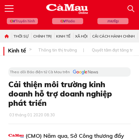
Truyền hình
Radio
ភាសាខ្មែរ
THỜI SỰ
CHÍNH TRỊ
KINH TẾ
XÃ HỘI
CẢI CÁCH HÀNH CHÍNH
Kinh tế
Thông tin thị trường
Quyết tâm đạt tăng trưở
Theo dõi Báo điện tử Cà Mau trên
Cải thiện môi trường kinh
doanh hỗ trợ doanh nghiệp
phát triển
03 tháng 01 2020 08:30
(CMO) Năm qua, Sở Công thương đẩy