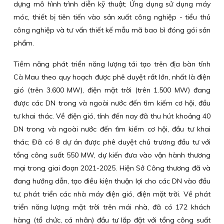
dựng mô hình trình diễn kỹ thuật; Ứng dụng sử dụng máy
móc, thiết bị tiên tiến vào sản xuất công nghiệp - tiểu thủ
công nghiệp và tư vấn thiết kế mẫu mã bao bì đóng gói sản
phẩm.
Tiềm năng phát triển năng lượng tái tạo trên địa bàn tỉnh
Cà Mau theo quy hoạch được phê duyệt rất lớn, nhất là điện
gió (trên 3.600 MW), điện mặt trời (trên 1.500 MW) đang
được các DN trong và ngoài nước đến tìm kiếm cơ hội, đầu
tư khai thác. Về điện gió, tính đến nay đã thu hút khoảng 40
DN trong và ngoài nước đến tìm kiếm cơ hội, đầu tư khai
thác; Đã có 8 dự án được phê duyệt chủ trương đầu tư với
tổng công suất 550 MW, dự kiến đưa vào vận hành thương
mại trong giai đoạn 2021-2025. Hiện Sở Công thương đã và
đang hướng dẫn, tạo điều kiện thuận lợi cho các DN vào đầu
tư, phát triển các nhà máy điện gió, điện mặt trời. Về phát
triển năng lượng mặt trời trên mái nhà, đã có 172 khách
hàng (tổ chức, cá nhân) đầu tư lắp đặt với tổng công suất