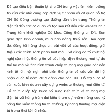
Để tạo điều kiện thuận lợi cho DN trong việc tìm kiếm thông
tin của các nhà cung cấp dịch vụ tư nhân và cơ quan hỗ trợ
DN, Sở Công thương tạo đường dẫn trên trang Thông tin
điện tử đến các cơ quan và tạo liên kết đến các website như:
Trung tâm khởi nghiệp Cà Mau; Cổng thông tin DN; Sàn
giao dịch kinh doanh, mua bán nông, thuỷ sản. Bên cạnh
đó, đăng tải hàng chục tin, bài viết về các hoạt động, giới
thịệu các chính sách pháp luật mới... Sở cũng đã tổ chức hội
nghị cập nhật thông tin về các hiệp định thương mại tự do
thế hệ mới và tình hình tranh chấp thương mại giữa các nền
kinh tế lớn, hội nghị phổ biến thông tin về các vấn đề hội
nhập quốc tế năm 2019 dành cho các DN… Hỗ trợ 5 cơ sở
sản xuất kinh doanh xây dựng website thương mại điện tử;
Tổ chức 2 lớp tập huấn bổ sung kiến thức về thương mại
điện tử với hàng trăm đại biểu tham dự nhằm nâng cao kỹ
năng tìm kiếm thông tin thị trường, kỹ năng thương mại điện
tử trong thời kỳ hội nhập.