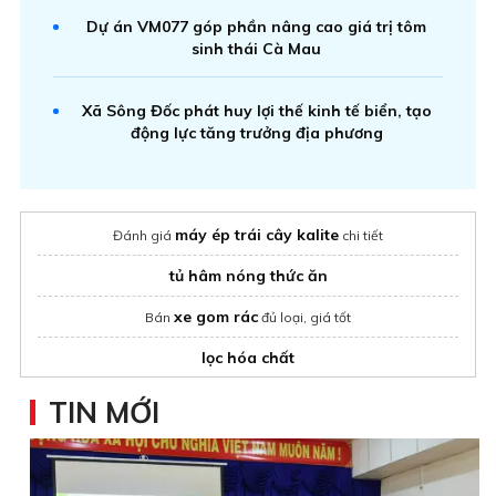
Dự án VM077 góp phần nâng cao giá trị tôm
sinh thái Cà Mau
Xã Sông Đốc phát huy lợi thế kinh tế biển, tạo
động lực tăng trưởng địa phương
máy ép trái cây kalite
Đánh giá
chi tiết
tủ hâm nóng thức ăn
xe gom rác
Bán
đủ loại, giá tốt
lọc hóa chất
Áo phản quang
bảo hộ
TIN MỚI
may đồng phục bartender
Báo giá
mới nhất
máy hút nước sàn nhà