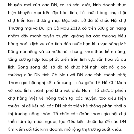
khuyến mại của các DN, cơ sở sản xuất, kinh doanh thực
hiện khuyến mại trên địa bàn tỉnh; Tổ chức hàng chục hội
chợ triển lãm thương mại. Đặc biệt, sở đã tổ chức Hội chợ
Thương mại và Du lịch Cà Mau 2019, có trên 500 gian hàng
nhằm đẩy mạnh tuyên truyền, quảng bá các thương hiệu
hàng hoá, dịch vụ của tỉnh đến nước bạn khu vực sông Mê
Kông nói riêng và cả nước nói chung, khai thác tiềm năng,
tăng cường hợp tác phát triển trên lĩnh vực văn hoá và du
lịch. Song song đó, sở đã tổ chức hội nghị kết nối giao
thương giữa DN tỉnh Cà Mau với DN các tỉnh, thành phố;
Tham gia hội nghị kết nối cung - cầu giữa TP Hồ Chí Minh
với các tỉnh, thành phố khu vực phía Nam; Tổ chức 3 phiên
chợ hàng Việt về nông thôn tại các huyện, tạo điều kiện
thuận lợi để kết nối các DN phát triển hệ thống phân phối ở
thị trường nông thôn. Tổ chức các đoàn tham gia hội chợ
triển lãm tại nước ngoài, tạo điều kiện thuận lợi để các DN
tìm kiếm đối tác kinh doanh, mở rộng thị trường xuất khẩu.