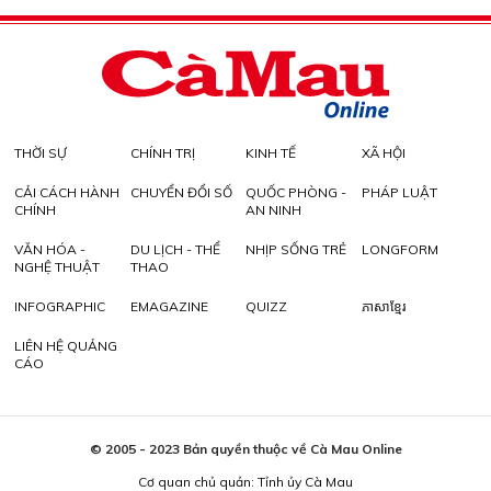
THỜI SỰ
CHÍNH TRỊ
KINH TẾ
XÃ HỘI
CẢI CÁCH HÀNH
CHUYỂN ĐỔI SỐ
QUỐC PHÒNG -
PHÁP LUẬT
CHÍNH
AN NINH
VĂN HÓA -
DU LỊCH - THỂ
NHỊP SỐNG TRẺ
LONGFORM
NGHỆ THUẬT
THAO
INFOGRAPHIC
EMAGAZINE
QUIZZ
ភាសាខ្មែរ
LIÊN HỆ QUẢNG
CÁO
© 2005 - 2023 Bản quyền thuộc về Cà Mau Online
Cơ quan chủ quản: Tỉnh ủy Cà Mau