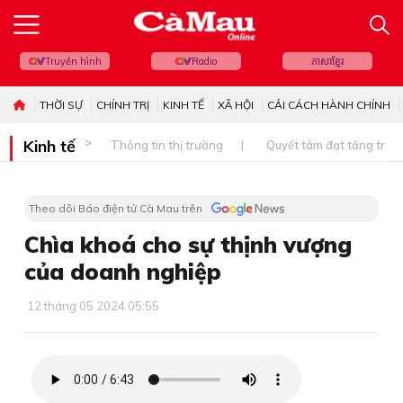
Truyền hình
Radio
ភាសាខ្មែរ
THỜI SỰ
CHÍNH TRỊ
KINH TẾ
XÃ HỘI
CẢI CÁCH HÀNH CHÍNH
Kinh tế
Thông tin thị trường
Quyết tâm đạt tăng trưở
Theo dõi Báo điện tử Cà Mau trên
Chìa khoá cho sự thịnh vượng
của doanh nghiệp
12 tháng 05 2024 05:55