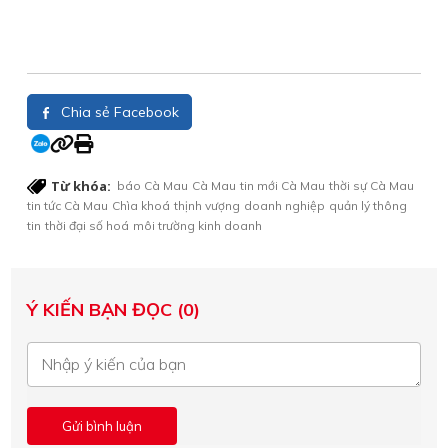
Chia sẻ Facebook
Từ khóa:
báo Cà Mau
Cà Mau
tin mới Cà Mau
thời sự Cà Mau
tin tức Cà Mau
Chìa khoá
thịnh vượng
doanh nghiệp
quản lý thông
tin
thời đại số hoá
môi trường kinh doanh
Ý KIẾN BẠN ĐỌC (0)