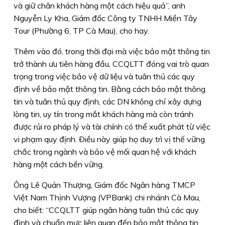
và giữ chân khách hàng một cách hiệu quả”, anh
Nguyễn Ly Kha, Giám đốc Công ty TNHH Miền Tây
Tour (Phường 6, TP Cà Mau), cho hay.
Thêm vào đó, trong thời đại mà việc bảo mật thông tin
trở thành ưu tiên hàng đầu, CCQLTT đóng vai trò quan
trọng trong việc bảo vệ dữ liệu và tuân thủ các quy
định về bảo mật thông tin. Bằng cách bảo mật thông
tin và tuân thủ quy định, các DN không chỉ xây dựng
lòng tin, uy tín trong mắt khách hàng mà còn tránh
được rủi ro pháp lý và tài chính có thể xuất phát từ việc
vi phạm quy định. Ðiều này giúp họ duy trì vị thế vững
chắc trong ngành và bảo vệ mối quan hệ với khách
hàng một cách bền vững.
Ông Lê Quán Thượng, Giám đốc Ngân hàng TMCP
Việt Nam Thịnh Vượng (VPBank) chi nhánh Cà Mau,
cho biết: “CCQLTT giúp ngân hàng tuân thủ các quy
định và chuẩn mực liên quan đến bảo mật thông tin