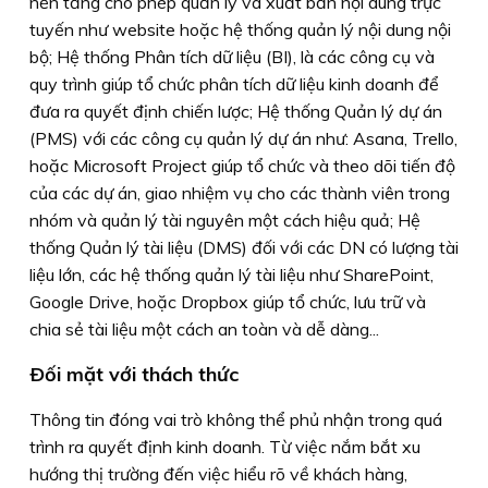
nền tảng cho phép quản lý và xuất bản nội dung trực
tuyến như website hoặc hệ thống quản lý nội dung nội
bộ; Hệ thống Phân tích dữ liệu (BI), là các công cụ và
quy trình giúp tổ chức phân tích dữ liệu kinh doanh để
đưa ra quyết định chiến lược; Hệ thống Quản lý dự án
(PMS) với các công cụ quản lý dự án như: Asana, Trello,
hoặc Microsoft Project giúp tổ chức và theo dõi tiến độ
của các dự án, giao nhiệm vụ cho các thành viên trong
nhóm và quản lý tài nguyên một cách hiệu quả; Hệ
thống Quản lý tài liệu (DMS) đối với các DN có lượng tài
liệu lớn, các hệ thống quản lý tài liệu như SharePoint,
Google Drive, hoặc Dropbox giúp tổ chức, lưu trữ và
chia sẻ tài liệu một cách an toàn và dễ dàng...
Ðối mặt với thách thức
Thông tin đóng vai trò không thể phủ nhận trong quá
trình ra quyết định kinh doanh. Từ việc nắm bắt xu
hướng thị trường đến việc hiểu rõ về khách hàng,