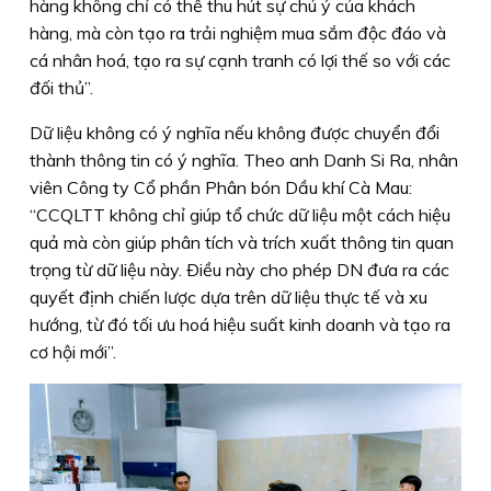
hàng không chỉ có thể thu hút sự chú ý của khách
hàng, mà còn tạo ra trải nghiệm mua sắm độc đáo và
cá nhân hoá, tạo ra sự cạnh tranh có lợi thế so với các
đối thủ”.
Dữ liệu không có ý nghĩa nếu không được chuyển đổi
thành thông tin có ý nghĩa. Theo anh Danh Si Ra, nhân
viên Công ty Cổ phần Phân bón Dầu khí Cà Mau:
“CCQLTT không chỉ giúp tổ chức dữ liệu một cách hiệu
quả mà còn giúp phân tích và trích xuất thông tin quan
trọng từ dữ liệu này. Ðiều này cho phép DN đưa ra các
quyết định chiến lược dựa trên dữ liệu thực tế và xu
hướng, từ đó tối ưu hoá hiệu suất kinh doanh và tạo ra
cơ hội mới”.