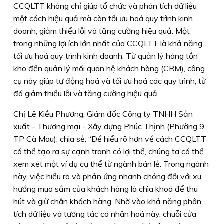
CCQLTT không chỉ giúp tổ chức và phân tích dữ liệu
một cách hiệu quả mà còn tối ưu hoá quy trình kinh
doanh, giảm thiểu lỗi và tăng cường hiệu quả. Một
trong những lợi ích lớn nhất của CCQLTT là khả năng
tối ưu hoá quy trình kinh doanh. Từ quản lý hàng tồn
kho đến quản lý mối quan hệ khách hàng (CRM), công
cụ này giúp tự động hoá và tối ưu hoá các quy trình, từ
đó giảm thiểu lỗi và tăng cường hiệu quả.
Chị Lê Kiều Phương, Giám đốc Công ty TNHH Sản
xuất - Thương mại - Xây dựng Phúc Thịnh (Phường 9,
TP Cà Mau), chia sẻ: “Ðể hiểu rõ hơn về cách CCQLTT
có thể tạo ra sự cạnh tranh có lợi thế, chúng ta có thể
xem xét một ví dụ cụ thể từ ngành bán lẻ. Trong ngành
này, việc hiểu rõ và phản ứng nhanh chóng đối với xu
hướng mua sắm của khách hàng là chìa khoá để thu
hút và giữ chân khách hàng. Nhờ vào khả năng phân
tích dữ liệu và tương tác cá nhân hoá này, chuỗi cửa