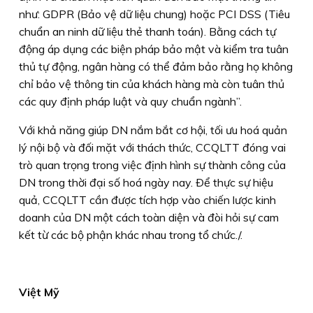
như: GDPR (Bảo vệ dữ liệu chung) hoặc PCI DSS (Tiêu
chuẩn an ninh dữ liệu thẻ thanh toán). Bằng cách tự
động áp dụng các biện pháp bảo mật và kiểm tra tuân
thủ tự động, ngân hàng có thể đảm bảo rằng họ không
chỉ bảo vệ thông tin của khách hàng mà còn tuân thủ
các quy định pháp luật và quy chuẩn ngành”.
Với khả năng giúp DN nắm bắt cơ hội, tối ưu hoá quản
lý nội bộ và đối mặt với thách thức, CCQLTT đóng vai
trò quan trọng trong việc định hình sự thành công của
DN trong thời đại số hoá ngày nay. Ðể thực sự hiệu
quả, CCQLTT cần được tích hợp vào chiến lược kinh
doanh của DN một cách toàn diện và đòi hỏi sự cam
kết từ các bộ phận khác nhau trong tổ chức./.
Việt Mỹ