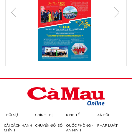
THỜI SỰ
CHÍNH TRỊ
KINH TẾ
XÃ HỘI
CẢI CÁCH HÀNH
CHUYỂN ĐỔI SỐ
QUỐC PHÒNG -
PHÁP LUẬT
CHÍNH
AN NINH