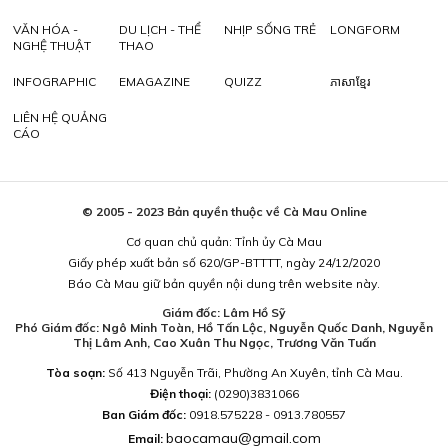
VĂN HÓA -
DU LỊCH - THỂ
NHỊP SỐNG TRẺ
LONGFORM
NGHỆ THUẬT
THAO
INFOGRAPHIC
EMAGAZINE
QUIZZ
ភាសាខ្មែរ
LIÊN HỆ QUẢNG
CÁO
© 2005 - 2023 Bản quyền thuộc về Cà Mau Online
Cơ quan chủ quản: Tỉnh ủy Cà Mau
Giấy phép xuất bản số 620/GP-BTTTT, ngày 24/12/2020
Báo Cà Mau giữ bản quyền nội dung trên website này.
Giám đốc: Lâm Hồ Sỹ
Phó Giám đốc: Ngô Minh Toàn, Hồ Tấn Lộc, Nguyễn Quốc Danh, Nguyễn
Thị Lâm Anh, Cao Xuân Thu Ngọc, Trương Văn Tuấn
Tòa soạn:
Số 413 Nguyễn Trãi, Phường An Xuyên, tỉnh Cà Mau.
Điện thoại:
(0290)3831066
Ban Giám đốc:
0918.575228 - 0913.780557
baocamau@gmail.com
Email: