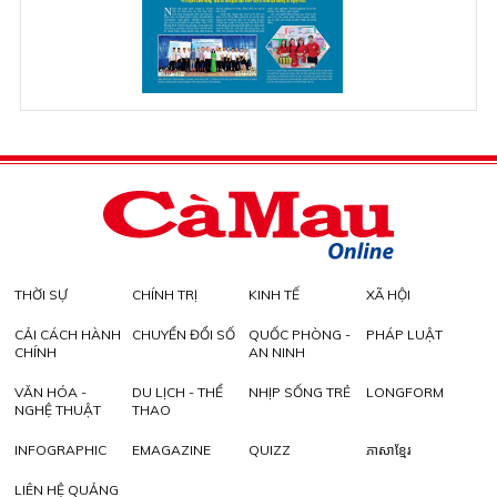
THỜI SỰ
CHÍNH TRỊ
KINH TẾ
XÃ HỘI
CẢI CÁCH HÀNH
CHUYỂN ĐỔI SỐ
QUỐC PHÒNG -
PHÁP LUẬT
CHÍNH
AN NINH
VĂN HÓA -
DU LỊCH - THỂ
NHỊP SỐNG TRẺ
LONGFORM
NGHỆ THUẬT
THAO
INFOGRAPHIC
EMAGAZINE
QUIZZ
ភាសាខ្មែរ
LIÊN HỆ QUẢNG