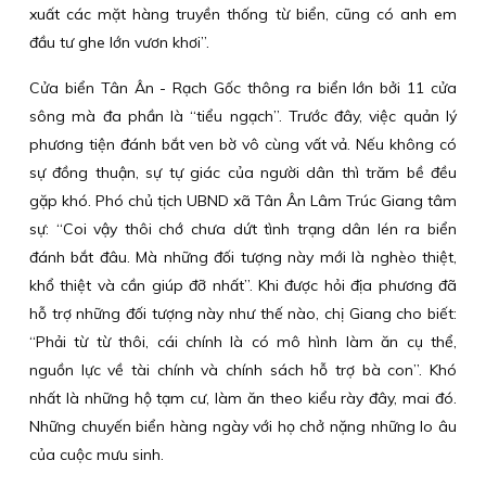
xuất các mặt hàng truyền thống từ biển, cũng có anh em
đầu tư ghe lớn vươn khơi”.
Cửa biển Tân Ân - Rạch Gốc thông ra biển lớn bởi 11 cửa
sông mà đa phần là “tiểu ngạch”. Trước đây, việc quản lý
phương tiện đánh bắt ven bờ vô cùng vất vả. Nếu không có
sự đồng thuận, sự tự giác của người dân thì trăm bề đều
gặp khó. Phó chủ tịch UBND xã Tân Ân Lâm Trúc Giang tâm
sự: “Coi vậy thôi chớ chưa dứt tình trạng dân lén ra biển
đánh bắt đâu. Mà những đối tượng này mới là nghèo thiệt,
khổ thiệt và cần giúp đỡ nhất”. Khi được hỏi địa phương đã
hỗ trợ những đối tượng này như thế nào, chị Giang cho biết:
“Phải từ từ thôi, cái chính là có mô hình làm ăn cụ thể,
nguồn lực về tài chính và chính sách hỗ trợ bà con”. Khó
nhất là những hộ tạm cư, làm ăn theo kiểu rày đây, mai đó.
Những chuyến biển hàng ngày với họ chở nặng những lo âu
của cuộc mưu sinh.