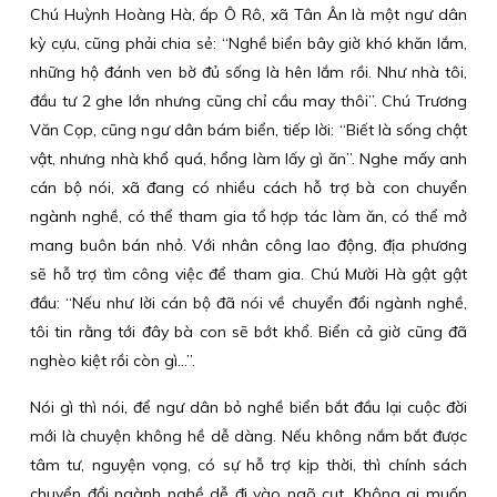
Chú Huỳnh Hoàng Hà, ấp Ô Rô, xã Tân Ân là một ngư dân
kỳ cựu, cũng phải chia sẻ: “Nghề biển bây giờ khó khăn lắm,
những hộ đánh ven bờ đủ sống là hên lắm rồi. Như nhà tôi,
đầu tư 2 ghe lớn nhưng cũng chỉ cầu may thôi”. Chú Trương
Văn Cọp, cũng ngư dân bám biển, tiếp lời: “Biết là sống chật
vật, nhưng nhà khổ quá, hổng làm lấy gì ăn”. Nghe mấy anh
cán bộ nói, xã đang có nhiều cách hỗ trợ bà con chuyển
ngành nghề, có thể tham gia tổ hợp tác làm ăn, có thể mở
mang buôn bán nhỏ. Với nhân công lao động, địa phương
sẽ hỗ trợ tìm công việc để tham gia. Chú Mười Hà gật gật
đầu: “Nếu như lời cán bộ đã nói về chuyển đổi ngành nghề,
tôi tin rằng tới đây bà con sẽ bớt khổ. Biển cả giờ cũng đã
nghèo kiệt rồi còn gì…”.
Nói gì thì nói, để ngư dân bỏ nghề biển bắt đầu lại cuộc đời
mới là chuyện không hề dễ dàng. Nếu không nắm bắt được
tâm tư, nguyện vọng, có sự hỗ trợ kịp thời, thì chính sách
chuyển đổi ngành nghề dễ đi vào ngõ cụt. Không ai muốn