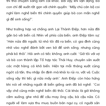
thì thà chuyển sang làm cái khác. Bởi vậy, khi vận động, bà
con chỉ đề xuất rất gọn với chính quyền: “Mấy chú cán bộ coi
nghỉ làm nghề biển thì chính quyền giúp bà con mần nghề
gì để sinh sống?”.
Như trường hợp vợ chồng anh Lại Thành Điệp, hơn nửa đời
gắn bó với biển cả. Nhìn về phía cửa biển, anh Điệp tâm sự:
“Hơn nửa đời người, từ nhỏ tôi đã ra biển, có gia đình cũng
nhờ vào nghề đánh bắt ven bờ để sinh sống, nhưng cũng
phải bỏ thôi”. Hỏi anh có tiếc không, anh cười: “Giờ tôi với vợ
và bà con thành lập Tổ hợp tác Thái Huy, chuyên sản xuất
các mặt hàng cá khô biển. Hiện tại mỗi tháng xuất cũng
ngót cả tấn, thu nhập ổn định mà khỏi lo rủi ro, vất vả. Cuộc
sống vậy thì tiếc gì nữa mấy anh”. Anh Điệp còn hào hứng
khi nói về những người đi biển giống anh đã bỏ nghề: “Coi
vậy chớ cũng mần nghề biển đó thôi. Cái khác là giờ không
cầm xuồng, ghe nhỏ để cầu may ông cậu, bà cậu nữa. Có
người về làm vựa thu mua, buôn bán ngư cụ, có người sản