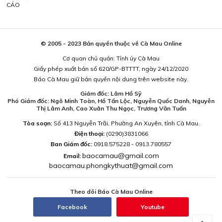
CÁO
© 2005 - 2023 Bản quyền thuộc về Cà Mau Online
Cơ quan chủ quản: Tỉnh ủy Cà Mau
Giấy phép xuất bản số 620/GP-BTTTT, ngày 24/12/2020
Báo Cà Mau giữ bản quyền nội dung trên website này.
Giám đốc: Lâm Hồ Sỹ
Phó Giám đốc: Ngô Minh Toàn, Hồ Tấn Lộc, Nguyễn Quốc Danh, Nguyễn
Thị Lâm Anh, Cao Xuân Thu Ngọc, Trương Văn Tuấn
Tòa soạn:
Số 413 Nguyễn Trãi, Phường An Xuyên, tỉnh Cà Mau.
Điện thoại:
(0290)3831066
Ban Giám đốc:
0918.575228 - 0913.780557
baocamau@gmail.com
Email:
baocamau.phongkythuat@gmail.com
Theo dõi Báo Cà Mau Online
Facebook
Youtube