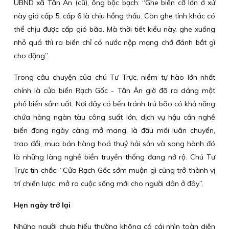
UBND xã Tân Ân (cũ), ông bộc bạch: “Ghe biển cỡ lớn ở xứ
này gió cấp 5, cấp 6 là chịu hổng thấu. Còn ghe tỉnh khác có
thể chịu được cấp gió bão. Mà thời tiết kiểu này, ghe xuồng
nhỏ quá thì ra biển chỉ có nước nộp mạng chớ đánh bắt gì
cho đặng”.
Trong câu chuyện của chú Tư Trực, niềm tự hào lớn nhất
chính là cửa biển Rạch Gốc - Tân Ân giờ đã ra dáng một
phố biển sầm uất. Nơi đây có bến tránh trú bão có khả năng
chứa hàng ngàn tàu công suất lớn, dịch vụ hậu cần nghề
biển đang ngày càng mở mang, là đầu mối luân chuyển,
trao đổi, mua bán hàng hoá thuỷ hải sản và song hành đó
là những làng nghề biển truyền thống đang nở rộ. Chú Tư
Trực tin chắc: “Cửa Rạch Gốc sớm muộn gì cũng trở thành vị
trí chiến lược, mở ra cuộc sống mới cho người dân ở đây”.
Hẹn ngày trở lại
Những người chưa hiểu thường không có cái nhìn toàn diện