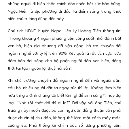
những người đi biển chân chính đón nhận hết sức hào hứng.
Ngọc Hiển là địa phương đi đầu, là điểm sáng trong thực
hiện chủ trương đúng đắn này.
Chủ tịch UBND huyện Ngọc Hiển Lý Hoàng Tiến thông tin:
“Trong khoảng 4 ngàn phương tiện công suất nhỏ, đánh bắt
ven bờ, hiện địa phương đã vận động, hỗ trợ chuyển đổi
ngành nghề với tỷ lệ trên 90%. Kết quả là rất tích cực, vừa
đảm bảo đời sống cho bộ phận người dân ven biển, đồng
thời tái tạo nguồn lợi thuỷ hải sản”.
Khi chủ trương chuyển đổi ngành nghề đến với người dân,
câu hỏi nhiều người đặt ra ngay tức thì là: “Không làm biển
nữa thì gia đình chúng tôi biết làm gì để sinh sống?”, hay đại
loại: “Nhà tôi chết đói thì ai lo?”. Bởi vậy, với ông Tiến, chủ
trương này muốn được bà con ngư dân đồng thuận cần phải
được chuẩn bị chu đáo, không thể làm một cách máy móc,
cưỡng ép. Phải thống kê chính xác số lượng phương tiện,