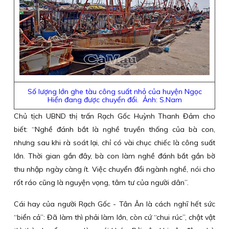
Số lượng lớn ghe tàu công suất nhỏ của huyện Ngọc
Hiển đang được chuyển đổi. Ảnh: S.Nam
Chủ tịch UBND thị trấn Rạch Gốc Huỳnh Thanh Đảm cho
biết: “Nghề đánh bắt là nghề truyền thống của bà con,
nhưng sau khi rà soát lại, chỉ có vài chục chiếc là công suất
lớn. Thời gian gần đây, bà con làm nghề đánh bắt gần bờ
thu nhập ngày càng ít. Việc chuyển đổi ngành nghề, nói cho
rốt ráo cũng là nguyện vọng, tâm tư của người dân”.
Cái hay của người Rạch Gốc - Tân Ân là cách nghĩ hết sức
“biển cả”: Đã làm thì phải làm lớn, còn cứ “chui rúc”, chật vật