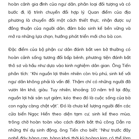
hoàn cảnh gia đình của ngư dân, phân loại đối tượng và có
bước đi, lộ trình chuyển đổi hợp lý. Quan điểm của địa
phương là chuyển đổi một cách thiết thực, nhận được sự
đồng thuận của người dân, đảm bảo sinh kế bền vững và
mở ra những lựa chọn, hướng phát triển mới cho bà con.
Đặc điểm của bộ phận cư dân đánh bắt ven bờ thường có
hoàn cảnh sống tương đối bấp bênh, phương tiện đánh bắt
thô sơ và hầu như dựa vào kinh nghiệm dân gian. Ông Tiến
phân tích: “Khi nguồn lợi thiên nhiên còn trù phú, sinh kế với
ngư dân không phải là vấn đề. Thậm chí có những người đã
vươn lên khá, giàu. Tuy nhiên, khoảng 10 năm trở lại đây,
nguồn lợi hải sản sụt giảm, kéo theo đó là cuộc sống của bà
con ngày càng chật vật”. Đó là chưa kể lượng người đến các
cửa biển Ngọc Hiển theo diện tạm cư, sinh kế theo mùa,
trông chờ hoàn toàn vào cách đánh bắt thủ công. Dẫn ra
những thí dụ sinh động, ông Tiến cho biết: “Như trước đây
nghề đáy hàng cạn, hàng khơi thời kỳ hoàng kim có thể làm