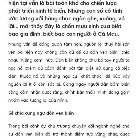
hiện tại vẫn là bài toán khó cho chiến lược
phát triển kinh tế biển. Những con số có tính
ước lượng với hàng chục ngàn ghe, xuồng, vỏ
lãi… mới thấy đây là chốn mưu sinh của biết
bao gia đình, biết bao con người ở Cà Mau.
Nhưng vấn đề đáng quan tâm hơn, nguồn lợi thuỷ hải sản
ven bờ hiện nay không còn đủ để cư dân ven biển “chia
nhau miếng cơm” nữa. Dân biển không chịu bó tay, người ta
học hỏi thêm đủ cách đánh bắt tận diệt, sử dụng cả xiệc
điện, thuốc nổ và những ngư cụ “chết chóc” để bủa vây
nguồn lợi ít ỏi còn sót lại. Càng ngày người dân bám biển
càng cảm nhận được rằng, chính bản thân mình đang gặm
nhấm vào tương lai của mình.
Sẻ chia cùng ngư dân ven biển
Trong bối cảnh ấy, chủ trương chuyển đổi ngành nghề cho
cư dân ven biển đã trở thành điểm tựa vững chắc, được