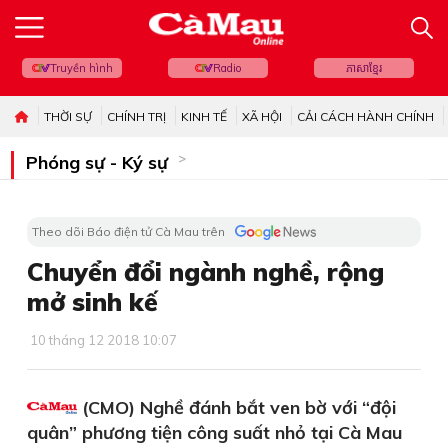
Truyền hình
Radio
ភាសាខ្មែរ
THỜI SỰ
CHÍNH TRỊ
KINH TẾ
XÃ HỘI
CẢI CÁCH HÀNH CHÍNH
Phóng sự - Ký sự
Theo dõi Báo điện tử Cà Mau trên
Chuyển đổi ngành nghề, rộng
mở sinh kế
10 tháng 12 2018 10:07
(CMO) Nghề đánh bắt ven bờ với “đội
quân” phương tiện công suất nhỏ tại Cà Mau