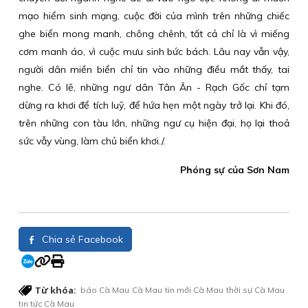
mạo hiểm sinh mạng, cuộc đời của mình trên những chiếc
ghe biển mong manh, chông chênh, tất cả chỉ là vì miếng
cơm manh áo, vì cuộc mưu sinh bức bách. Lâu nay vẫn vậy,
người dân miền biển chỉ tin vào những điều mắt thấy, tai
nghe. Có lẽ, những ngư dân Tân Ân - Rạch Gốc chỉ tạm
dừng ra khơi để tích luỹ, để hứa hẹn một ngày trở lại. Khi đó,
trên những con tàu lớn, những ngư cụ hiện đại, họ lại thoả
sức vẫy vùng, làm chủ biển khơi./.
Phóng sự của Sơn Nam
Chia sẻ Facebook
Từ khóa:
báo Cà Mau
Cà Mau
tin mới Cà Mau
thời sự Cà Mau
tin tức Cà Mau