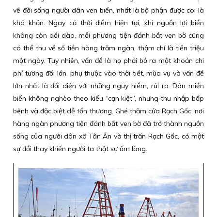
về đời sống người dân ven biển, nhất là bộ phận được coi là
khó khăn. Ngay cả thời điểm hiện tại, khi nguồn lợi biển
không còn dồi dào, mỗi phương tiện đánh bắt ven bờ cũng
có thể thu về số tiền hàng trăm ngàn, thậm chí là tiền triệu
một ngày. Tuy nhiên, vấn đề là họ phải bỏ ra một khoản chi
phí tương đối lớn, phụ thuộc vào thời tiết, mùa vụ và vấn đề
lớn nhất là đối diện với những nguy hiểm, rủi ro. Dân miền
biển không nghèo theo kiểu “cạn kiệt”, nhưng thu nhập bấp
bênh và đặc biệt dễ tổn thương. Ghé thăm cửa Rạch Gốc, nơi
hàng ngàn phương tiện đánh bắt ven bờ đã trở thành nguồn
sống của người dân xã Tân Ân và thị trấn Rạch Gốc, có một
sự đổi thay khiến người ta thật sự ấm lòng.