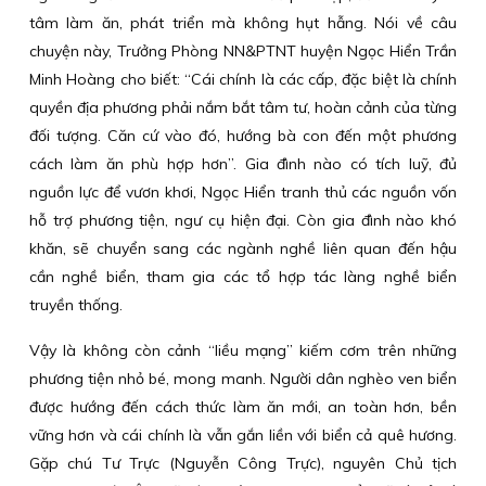
tâm làm ăn, phát triển mà không hụt hẫng. Nói về câu
chuyện này, Trưởng Phòng NN&PTNT huyện Ngọc Hiển Trần
Minh Hoàng cho biết: “Cái chính là các cấp, đặc biệt là chính
quyền địa phương phải nắm bắt tâm tư, hoàn cảnh của từng
đối tượng. Căn cứ vào đó, hướng bà con đến một phương
cách làm ăn phù hợp hơn”. Gia đình nào có tích luỹ, đủ
nguồn lực để vươn khơi, Ngọc Hiển tranh thủ các nguồn vốn
hỗ trợ phương tiện, ngư cụ hiện đại. Còn gia đình nào khó
khăn, sẽ chuyển sang các ngành nghề liên quan đến hậu
cần nghề biển, tham gia các tổ hợp tác làng nghề biển
truyền thống.
Vậy là không còn cảnh “liều mạng” kiếm cơm trên những
phương tiện nhỏ bé, mong manh. Người dân nghèo ven biển
được hướng đến cách thức làm ăn mới, an toàn hơn, bền
vững hơn và cái chính là vẫn gắn liền với biển cả quê hương.
Gặp chú Tư Trực (Nguyễn Công Trực), nguyên Chủ tịch