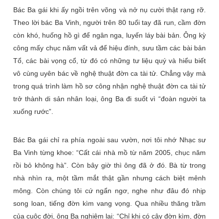
Bác Ba gái khi ấy ngồi trên võng và nở nụ cười thật rạng rỡ.
Theo lời bác Ba Vinh, người trên 80 tuổi tay đã run, cầm đờn
còn khó, huống hồ gì để ngân nga, luyến láy bài bản. Ông kỳ
công mấy chục năm vất vả để hiệu đính, sưu tầm các bài bản
Tổ, các bài vọng cổ, từ đó có những tư liệu quý và hiểu biết
vô cùng uyên bác về nghệ thuật đờn ca tài tử. Chẳng vậy mà
trong quá trình làm hồ sơ công nhận nghệ thuật đờn ca tài tử
trở thành di sản nhân loại, ông Ba đi suốt vì “đoàn người ta
xuống rước”.
Bác Ba gái chỉ ra phía ngoài sau vườn, nơi tôi nhớ Nhạc sư
Ba Vinh từng khoe: “Cất cái nhà mồ từ năm 2005, chục năm
rồi bỏ không hà”. Còn bây giờ thì ông đã ở đó. Bà từ trong
nhà nhìn ra, một tầm mắt thật gần nhưng cách biệt mênh
mông. Còn chúng tôi cứ ngẩn ngơ, nghe như đâu đó nhịp
song loan, tiếng đờn kìm vang vọng. Qua nhiều thăng trầm
của cuộc đời, ông Ba nghiệm lại: “Chỉ khi có cây đờn kìm, đờn