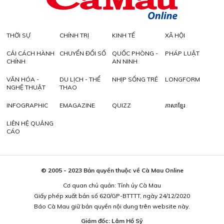
THỜI SỰ
CHÍNH TRỊ
KINH TẾ
XÃ HỘI
CẢI CÁCH HÀNH
CHUYỂN ĐỔI SỐ
QUỐC PHÒNG -
PHÁP LUẬT
CHÍNH
AN NINH
VĂN HÓA -
DU LỊCH - THỂ
NHỊP SỐNG TRẺ
LONGFORM
NGHỆ THUẬT
THAO
INFOGRAPHIC
EMAGAZINE
QUIZZ
ភាសាខ្មែរ
LIÊN HỆ QUẢNG
CÁO
© 2005 - 2023 Bản quyền thuộc về Cà Mau Online
Cơ quan chủ quản: Tỉnh ủy Cà Mau
Giấy phép xuất bản số 620/GP-BTTTT, ngày 24/12/2020
Báo Cà Mau giữ bản quyền nội dung trên website này.
Giám đốc: Lâm Hồ Sỹ