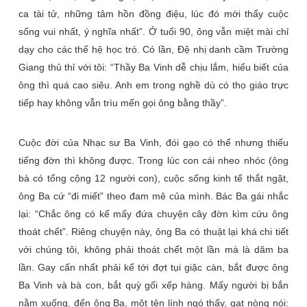
ca tài tử, những tâm hồn đồng điệu, lúc đó mới thấy cuộc
sống vui nhất, ý nghĩa nhất”. Ở tuổi 90, ông vẫn miệt mài chỉ
dạy cho các thế hệ học trò. Có lần, Đệ nhị danh cầm Trường
Giang thủ thỉ với tôi: “Thầy Ba Vinh dễ chịu lắm, hiểu biết của
ông thì quá cao siêu. Anh em trong nghề dù có thọ giáo trực
tiếp hay không vẫn trìu mến gọi ông bằng thầy”.
Cuộc đời của Nhạc sư Ba Vinh, đói gạo có thể nhưng thiếu
tiếng đờn thì không được. Trong lúc con cái nheo nhóc (ông
bà có tổng cộng 12 người con), cuộc sống kinh tế thắt ngặt,
ông Ba cứ “đi miết” theo đam mê của mình. Bác Ba gái nhắc
lại: “Chắc ông có kể mấy đứa chuyện cây đờn kìm cứu ông
thoát chết”. Riêng chuyện này, ông Ba có thuật lại khá chi tiết
với chúng tôi, không phải thoát chết một lần mà là dăm ba
lần. Gay cấn nhất phải kể tới đợt tụi giặc càn, bắt được ông
Ba Vinh và bà con, bắt quỳ gối xếp hàng. Mấy người bị bắn
nằm xuống, đến ông Ba, một tên lính ngó thấy, gạt nòng nói: