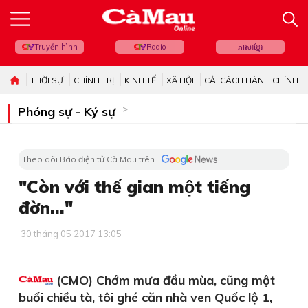
Truyền hình
Radio
ភាសាខ្មែរ
THỜI SỰ
CHÍNH TRỊ
KINH TẾ
XÃ HỘI
CẢI CÁCH HÀNH CHÍNH
Phóng sự - Ký sự
Theo dõi Báo điện tử Cà Mau trên
"Còn với thế gian một tiếng
đờn..."
30 tháng 05 2017 13:05
(CMO) Chớm mưa đầu mùa, cũng một
buổi chiều tà, tôi ghé căn nhà ven Quốc lộ 1,