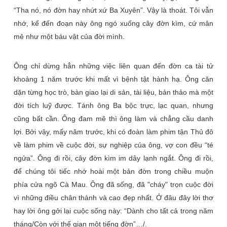
“Tha nó, nó đờn hay nhứt xứ Ba Xuyên”. Vậy là thoát. Tôi vẫn
nhớ, kể đến đoạn này ông ngó xuống cây đờn kìm, cứ mân
mê như một báu vật của đời mình.
Ông chỉ dừng hẳn những việc liên quan đến đờn ca tài tử
khoảng 1 năm trước khi mất vì bệnh tật hành hạ. Ông căn
dặn từng học trò, bàn giao lại di sản, tài liệu, bản thảo mà một
đời tích luỹ được. Tánh ông Ba bộc trực, lạc quan, nhưng
cũng bất cần. Ông đam mê thì ông làm và chẳng cầu danh
lợi. Bởi vậy, mấy năm trước, khi có đoàn làm phim tận Thủ đô
về làm phim về cuộc đời, sự nghiệp của ông, vợ con đều “té
ngửa”. Ông đi rồi, cây đờn kìm im dây lạnh ngắt. Ông đi rồi,
để chúng tôi tiếc nhớ hoài một bản đờn trong chiều muộn
phía cửa ngõ Cà Mau. Ông đã sống, đã "cháy" trọn cuộc đời
vì những điều chân thành và cao đẹp nhất. Ở đâu đây lời thơ
hay lời ông gởi lại cuộc sống này: “
Dành cho tất cả trong năm
tháng/Còn với thế gian một tiếng đờn
”…/.