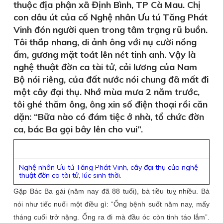
thuộc địa phận xã Định Bình, TP Cà Mau. Chị
con dâu út của cố Nghệ nhân Ưu tú Tăng Phát
Vinh đón người quen trong tâm trạng rũ buồn.
Tôi thắp nhang, di ảnh ông với nụ cười nồng
ấm, gương mặt toát lên nét tinh anh. Vậy là
nghệ thuật đờn ca tài tử, cải lương của Nam
Bộ nói riêng, của đất nước nói chung đã mất đi
một cây đại thụ. Nhớ mùa mưa 2 năm trước,
tôi ghé thăm ông, ông xin số điện thoại rồi căn
dặn: “Bữa nào có đám tiệc ở nhà, tổ chức đờn
ca, bác Ba gọi bây lên cho vui”.
Nghệ nhân Ưu tú Tăng Phát Vinh, cây đại thụ của nghệ
thuật đờn ca tài tử, lúc sinh thời.
Gặp Bác Ba gái (năm nay đã 88 tuổi), bà tiều tuỵ nhiều. Bà
nói như tiếc nuối một điều gì: “Ổng bệnh suốt năm nay, mấy
tháng cuối trở nặng. Ổng ra đi mà đầu óc còn tỉnh táo lắm”.