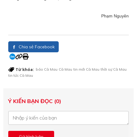
Phạm Nguyên
Chia sẻ Facebook
Từ khóa:
báo Cà Mau
Cà Mau
tin mới Cà Mau
thời sự Cà Mau
tin tức Cà Mau
Ý KIẾN BẠN ĐỌC (0)