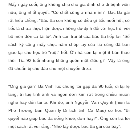
Mấy ngày cuối, ông không chịu cho gia đình chở đi bệnh viện
nữa, ông nhất quyết: “Có chết cũng ở nhà mình”. Bác Ba gái
rất hiểu chồng: “Bác Ba con không có điều gì tiếc nuối hết, có
tiếc là chưa thực hiện được những dự định đối với học trò, với
bộ môn đờn ca tài tử”. Anh con trai út của Bác Ba tiếp lời: “Sổ
sách kỳ công mấy chục năm chép tay của tía cũng đã bàn
giao lại cho học trò “ruột” hết. Ở nhà còn lại một ít bản thảo
thôi. Tía 92 tuổi nhưng không quên một điều gì”. Vậy là ông
đã chuẩn bị chu đáo cho một chuyến đi xa.
“Ông già gân” Ba Vinh lúc chúng tôi gặp đã 90 tuổi, đi lại lẹ
làng, trí tuệ tinh anh và ngón đờn kìm rớt trong chiều muộn
nghe hay đến tái tê. Khi đó, anh Nguyễn Văn Quynh (hiện là
Phó Trưởng Ban Quản lý Di tích tỉnh Cà Mau) có hỏi: “Bí
quyết nào giúp bác Ba sống khoẻ, đờn hay?”. Ông còn trả lời
một cách rất vui rằng: “Nhờ lấy được bác Ba gái của bây”.