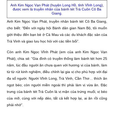
Anh Kim Ngọc Vạn Phát (huyện Long Hồ, tỉnh Vĩnh Long),
được xem là truyền nhân của bánh tét Trà Cuôn Cô Ba
Giang.
Anh Kim Ngọc Vạn Phát, truyền nhân bánh tét Cô Ba Giang,
cho biết: “Ðến với ngày hội Bánh dân gian Nam Bộ, tôi muốn
giới thiệu đến bạn bè ở Cà Mau và các du khách đặc sản của
Trà Vinh và giao lưu học hỏi với các tiền bối”.
Còn anh Kim Ngọc Vĩnh Phát (em của anh Kim Ngọc Vạn
Phát), chia sẻ: “Gia đình có truyền thống làm bánh tét hơn 25
năm, lúc đầu người ăn chưa quen với hương vị của bánh, làm
từ từ rút kinh nghiệm, điều chỉnh lại gia vị cho phù hợp với đại
đa số người. Người Vĩnh Long, Trà Vinh, Cần Thơ… thích ăn
ngọt béo; còn người miền ngoài thì phải làm vị vừa ăn. Ðặc
trưng của bánh tét Trà Cuôn là vị mặn của trứng muối, vị béo
của mỡ, cùng với nếp dẻo, tất cả kết hợp lại, ai ăn rồi cũng
phải nhớ”.