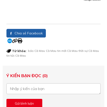
Chia sẻ Facebook
Từ khóa:
báo Cà Mau
Cà Mau
tin mới Cà Mau
thời sự Cà Mau
tin tức Cà Mau
Ý KIẾN BẠN ĐỌC (0)