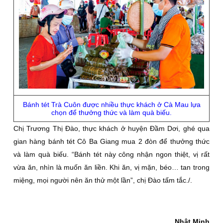
Bánh tét Trà Cuôn được nhiều thực khách ở Cà Mau lựa
chọn để thưởng thức và làm quà biếu.
Chị Trương Thị Ðào, thực khách ở huyện Ðầm Dơi, ghé qua
gian hàng bánh tét Cô Ba Giang mua 2 đòn để thưởng thức
và làm quà biếu. “Bánh tét này công nhận ngon thiệt, vị rất
vừa ăn, nhìn là muốn ăn liền. Khi ăn, vị mặn, béo… tan trong
miệng, mọi người nên ăn thử một lần”, chị Ðào tấm tắc./.
Nhật Minh