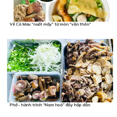
Về Cà Mau “nuốt mây” từ món “vân thôn”
Phở - hành trình “Nam hoá” đầy hấp dẫn