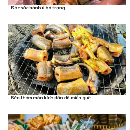
Ðặc sắc bánh ú bá trạng
Béo thơm món lươn dân dã miền quê