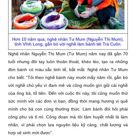
Hơn 10 năm qua, nghệ nhân Tư Mum (Nguyễn Thị Mum),
tỉnh Vĩnh Long, gắn bó với nghề làm bánh tét Trà Cuôn.
Nghệ nhân Nguyễn Thị Mum (Tư Mum) năm nay đã gần 70
tuổi nhưng đôi tay luôn thoăn thoát, khéo léo, tạo ra những
đòn bánh có màu sắc tinh tế, bắt mắt. Nghệ nhân Tư Mum
cho biết: “Tôi theo nghề bánh này mười mấy năm rồi, gắn bó
với nghề chủ yếu vì đam mê và cũng muốn gìn giữ cái nghề
của ông bà, tổ tiên. Ðến với cuộc thi này, tôi cũng muốn thử
sức mình với các đơn vị bạn, đồng thời mang hương vị quê
mình cho bà con cùng thưởng thức. Làm bánh đòi hỏi phải
công phu và tỉ mỉ. Công đoạn mà tôi tâm huyết nhất là làm
nhân, vì phải chọn lựa nguyên liệu kỹ càng, chất lượng và
hợp vệ sinh mới được”.