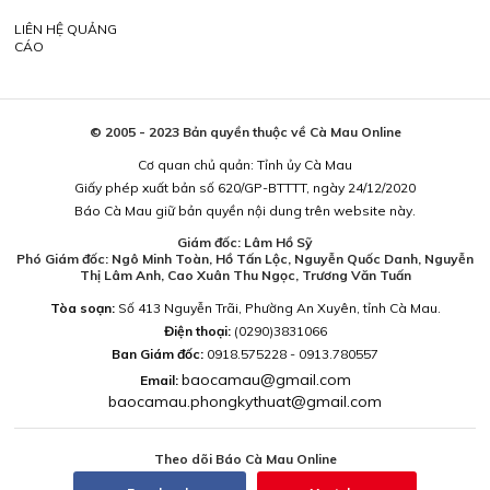
LIÊN HỆ QUẢNG
CÁO
© 2005 - 2023 Bản quyền thuộc về Cà Mau Online
Cơ quan chủ quản: Tỉnh ủy Cà Mau
Giấy phép xuất bản số 620/GP-BTTTT, ngày 24/12/2020
Báo Cà Mau giữ bản quyền nội dung trên website này.
Giám đốc: Lâm Hồ Sỹ
Phó Giám đốc: Ngô Minh Toàn, Hồ Tấn Lộc, Nguyễn Quốc Danh, Nguyễn
Thị Lâm Anh, Cao Xuân Thu Ngọc, Trương Văn Tuấn
Tòa soạn:
Số 413 Nguyễn Trãi, Phường An Xuyên, tỉnh Cà Mau.
Điện thoại:
(0290)3831066
Ban Giám đốc:
0918.575228 - 0913.780557
baocamau@gmail.com
Email:
baocamau.phongkythuat@gmail.com
Theo dõi Báo Cà Mau Online