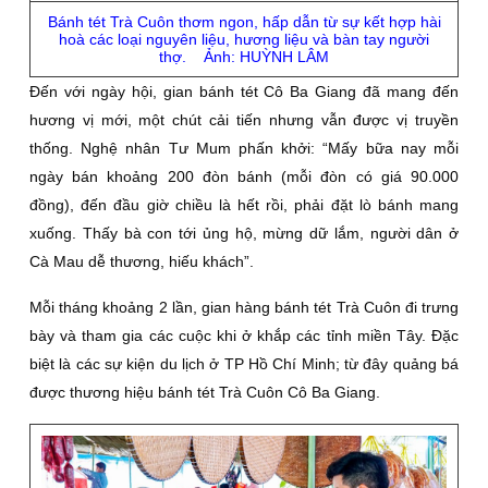
Bánh tét Trà Cuôn thơm ngon, hấp dẫn từ sự kết hợp hài
hoà các loại nguyên liệu, hương liệu và bàn tay người
thợ. Ảnh: HUỲNH LÂM
Ðến với ngày hội, gian bánh tét Cô Ba Giang đã mang đến
hương vị mới, một chút cải tiến nhưng vẫn được vị truyền
thống. Nghệ nhân Tư Mum phấn khởi: “Mấy bữa nay mỗi
ngày bán khoảng 200 đòn bánh (mỗi đòn có giá 90.000
đồng), đến đầu giờ chiều là hết rồi, phải đặt lò bánh mang
xuống. Thấy bà con tới ủng hộ, mừng dữ lắm, người dân ở
Cà Mau dễ thương, hiếu khách”.
Mỗi tháng khoảng 2 lần, gian hàng bánh tét Trà Cuôn đi trưng
bày và tham gia các cuộc khi ở khắp các tỉnh miền Tây. Ðặc
biệt là các sự kiện du lịch ở TP Hồ Chí Minh; từ đây quảng bá
được thương hiệu bánh tét Trà Cuôn Cô Ba Giang.