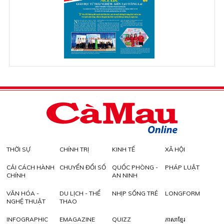
THỜI SỰ
CHÍNH TRỊ
KINH TẾ
XÃ HỘI
CẢI CÁCH HÀNH
CHUYỂN ĐỔI SỐ
QUỐC PHÒNG -
PHÁP LUẬT
CHÍNH
AN NINH
VĂN HÓA -
DU LỊCH - THỂ
NHỊP SỐNG TRẺ
LONGFORM
NGHỆ THUẬT
THAO
INFOGRAPHIC
EMAGAZINE
QUIZZ
ភាសាខ្មែរ