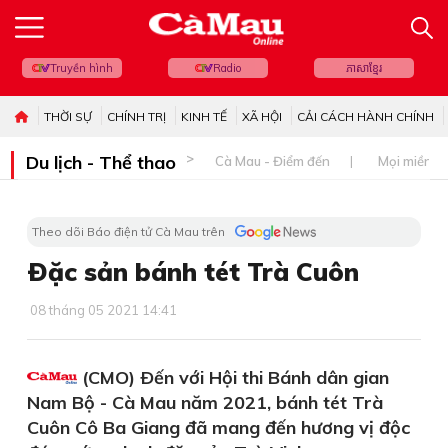
Truyền hình
Radio
ភាសាខ្មែរ
THỜI SỰ
CHÍNH TRỊ
KINH TẾ
XÃ HỘI
CẢI CÁCH HÀNH CHÍNH
Du lịch - Thể thao
Cà Mau - Điểm đến
Mọi miền đ
Theo dõi Báo điện tử Cà Mau trên
Ðặc sản bánh tét Trà Cuôn
08 tháng 05 2021 14:41
(CMO) Ðến với Hội thi Bánh dân gian
Nam Bộ - Cà Mau năm 2021, bánh tét Trà
Cuôn Cô Ba Giang đã mang đến hương vị độc