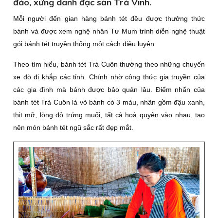
đáo, xứng danh đặc sản Trà Vinh.
Mỗi người đến gian hàng bánh tét đều được thưởng thức
bánh và được xem nghệ nhân Tư Mum trình diễn nghệ thuật
gói bánh tét truyền thống một cách điêu luyện.
Theo tìm hiểu, bánh tét Trà Cuôn thường theo những chuyến
xe đò đi khắp các tỉnh. Chính nhờ công thức gia truyền của
các gia đình mà bánh được bảo quản lâu. Ðiểm nhấn của
bánh tét Trà Cuôn là vỏ bánh có 3 màu, nhân gồm đậu xanh,
thịt mỡ, lòng đỏ trứng muối, tất cả hoà quyện vào nhau, tạo
nên món bánh tét ngũ sắc rất đẹp mắt.