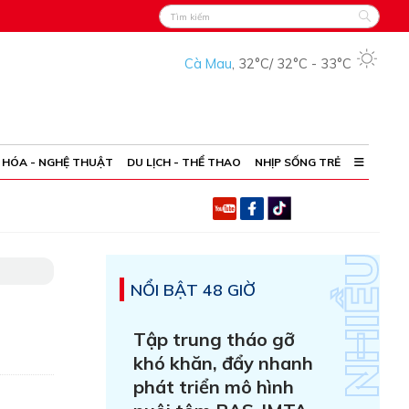
Cà Mau
,
32°C
/
32°C
-
33°C
 HÓA - NGHỆ THUẬT
DU LỊCH - THỂ THAO
NHỊP SỐNG TRẺ
NỔI BẬT 48 GIỜ
Tập trung tháo gỡ
khó khăn, đẩy nhanh
phát triển mô hình