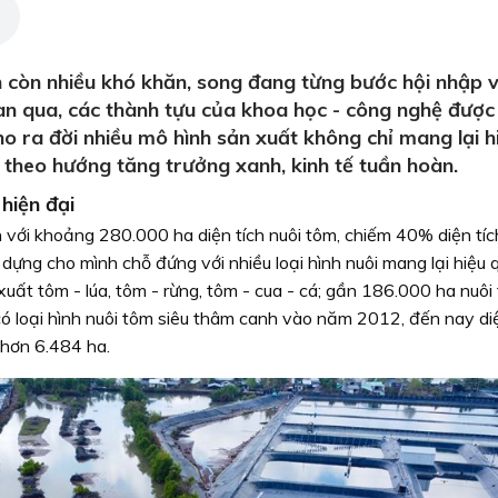
còn nhiều khó khăn, song đang từng bước hội nhập v
ian qua, các thành tựu của khoa học - công nghệ được
o ra đời nhiều mô hình sản xuất không chỉ mang lại h
 theo hướng tăng trưởng xanh, kinh tế tuần hoàn.
hiện đại
h với khoảng 280.000 ha diện tích nuôi tôm, chiếm 40% diện tíc
ng cho mình chỗ đứng với nhiều loại hình nuôi mang lại hiệu 
uất tôm - lúa, tôm - rừng, tôm - cua - cá; gần 186.000 ha nuôi
có loại hình nuôi tôm siêu thâm canh vào năm 2012, đến nay diệ
 hơn 6.484 ha.