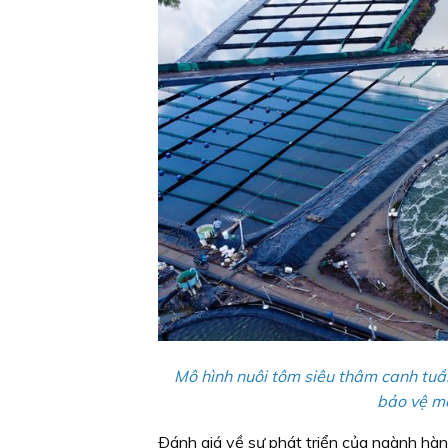
Mô hình nuôi tôm siêu thâm canh tuần
bảo vệ mô
Ðánh giá về sự phát triển của ngành hà