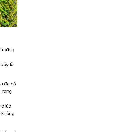
 trường
 đây là
ua đã có
. Trong
ng lúa
, không