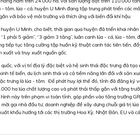
úa hằng năm trên 24.000 ha, với sản lượng đạt trên 110.000 tấ
 - tôm, lúa - cá, huyện U Minh đang tập trung phát triển các mô
ắn với bảo vệ môi trường và thích ứng với biến đổi khí hậu.
yện U Minh, cho biết, thời gian qua huyện đã triển khai nhân
 “1 phải 5 giảm”, “3 giảm 3 tăng”, luân canh lúa - cá, lúa - tôm, 
ng tiếp tục tăng cường tập huấn kỹ thuật canh tác tiên tiến, 
 xuất và truy xuất nguồn gốc.
ốc, với vị trí địa lý đặc biệt và hệ sinh thái đặc trưng đã tạo 
kinh tế biển, du lịch sinh thái và cả tiềm năng lớn đối với sản xu
ặc trưng là lúa - tôm. Ðể phát huy lợi thế đó, tỉnh đã đăng ký v
.000 ha lúa chất lượng cao và phát thải thấp gắn với tăng trư
 hình này trên phạm vi toàn tỉnh, góp phần vào tăng trưởng 
mời gọi nhà đầu tư, doanh nghiệp để xây dựng chuỗi giá trị lú
xuất khẩu hướng tới các thị trường Hoa Kỳ, Nhật Bản, EU và cá