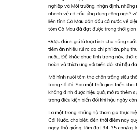
nghiệp và Môi trường, nhận định, những n
nhanh về cơ cấu, ứng dụng công nghệ và
liền tỉnh Cà Mau dẫn đầu cả nước về diện
tôm Cà Mau đã đạt được trong thời gian 
Ðược đánh giá là loại hình cho năng suấ
tiềm ẩn nhiều rủi ro do chi phí lớn, phụ thuô
nuôi... Ðể khắc phục tình trạng này, thời 
hoàn và thích ứng với biến đổi khí hậ
Mô hình nuôi tôm thẻ chân trắng siêu thâ
trong số đó. Sau một thời gian triển kha
khẳng định được hiệu quả, mở ra thêm sự
trong điều kiện biến đổi khí hậu ngày cà
Là một trong những hộ tham gia thực hi
Cái Nước, cho biết, đến thời điểm này qu
ngày thả giống, tôm đạt 34-35 con/kg, l