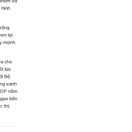
n/năm và
 hình
 rộng
đem lại
đẩy mạnh
ra cho
ất lúa
ới Bộ
ởng xanh
GRDP năm
a gạo bền
c thị