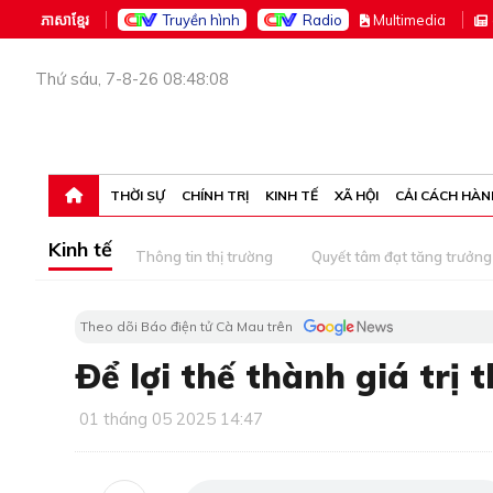
ភាសាខ្មែរ
Truyền hình
Radio
M
ultimedia
Thứ sáu, 7-8-26 08:48:08
THỜI SỰ
CHÍNH TRỊ
KINH TẾ
XÃ HỘI
CẢI CÁCH HÀN
Kinh tế
Thông tin thị trường
Quyết tâm đạt tăng trưởng
Theo dõi Báo điện tử Cà Mau trên
Ðể lợi thế thành giá trị 
01 tháng 05 2025 14:47