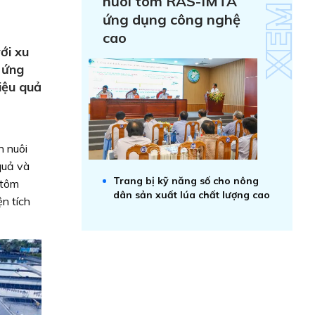
nuôi tôm RAS-IMTA
ứng dụng công nghệ
cao
ới xu
 ứng
iệu quả
h nuôi
quả và
Trang bị kỹ năng số cho nông
 tôm
dân sản xuất lúa chất lượng cao
n tích