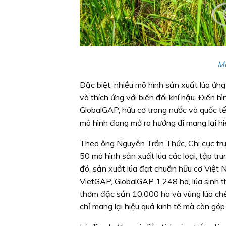
Mô
Ðặc biệt, nhiều mô hình sản xuất lúa ứng
và thích ứng với biến đổi khí hậu. Ðiển 
GlobalGAP, hữu cơ trong nước và quốc tế
mô hình đang mở ra hướng đi mang lại hiệ
Theo ông Nguyễn Trần Thức, Chi cục trưở
50 mô hình sản xuất lúa các loại, tập trung
đó, sản xuất lúa đạt chuẩn hữu cơ Việt 
VietGAP, GlobalGAP 1.248 ha, lúa sinh t
thơm đặc sản 10.000 ha và vùng lúa chế
chỉ mang lại hiệu quả kinh tế mà còn gó