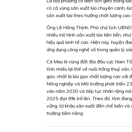
Là địa phương có diện tích gieo trồng l
có cả vùng sản xuất lúa chuyên canh, lúa
sản xuất lúa theo hướng chất lượng cao g
Ông Lê Hồng Thịnh, Phó chủ tịch UBND hu
nhiều mô hình sản xuất lúa tiên tiến, như:
hiệu quả kinh tế cao. Hiện nay, huyện đa
ứng dụng công nghệ số trong quản lý sản
Cà Mau là vùng đất địa đầu cực Nam Tổ qu
tỉnh nhiều lợi thế về nuôi trồng thuỷ sản, 
gạo, nhất là lúa gạo chất lượng cao với đ
Nông nghiệp và Môi trường phát triển 23
vào năm 2030 và tiếp tục nhân rộng mô
2025 đạt 8% trở lên. Theo đó, tỉnh đang 
vững, từ khâu sản xuất đến chế biến và 
trường tiềm năng.