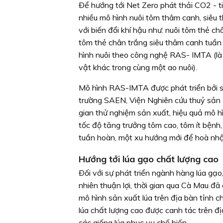
Ðể hướng tới Net Zero phát thải CO2 - 
nhiều mô hình nuôi tôm thâm canh, siêu 
với biến đổi khí hậu như: nuôi tôm thẻ c
tôm thẻ chân trắng siêu thâm canh tuần 
hình nuôi theo công nghệ RAS- IMTA (là 
vật khác trong cùng một ao nuôi).
Mô hình RAS-IMTA được phát triển bởi s
trường SAEN, Viện Nghiên cứu thuỷ sản 
gian thử nghiệm sản xuất, hiệu quả mô 
tốc độ tăng trưởng tôm cao, tôm ít bệnh
tuần hoàn, một xu hướng mới để hoà nhậ
Hướng tới lúa gạo chất lượng cao
Ðối với sự phát triển ngành hàng lúa gạo,
nhiên thuận lợi, thời gian qua Cà Mau đã
mô hình sản xuất lúa trên địa bàn tỉnh c
lúa chất lượng cao được canh tác trên đ
các giống lúa phục vụ chế biến.