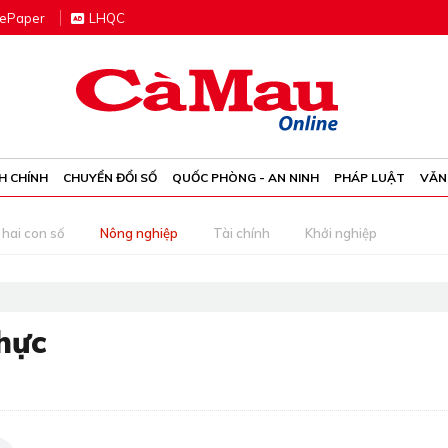
e
P
aper
LHQC
H CHÍNH
CHUYỂN ĐỔI SỐ
QUỐC PHÒNG - AN NINH
PHÁP LUẬT
VĂN
 hai con số
Nông nghiệp
Tài chính
Khởi nghiệp
thực