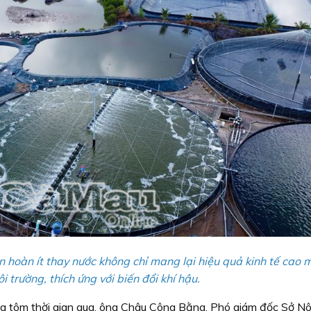
 hoàn ít thay nước không chỉ mang lại hiệu quả kinh tế cao 
i trường, thích ứng với biến đổi khí hậu.
ng tôm thời gian qua, ông Châu Công Bằng, Phó giám đốc Sở N