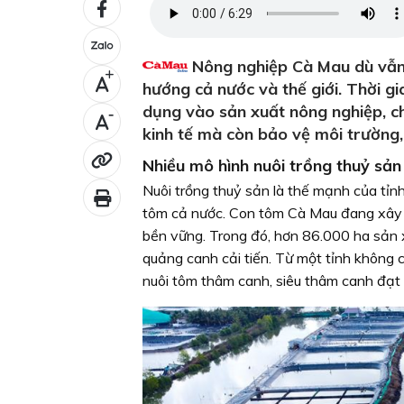
Nông nghiệp Cà Mau dù vẫn 
+
hướng cả nước và thế giới. Thời g
dụng vào sản xuất nông nghiệp, ch
-
kinh tế mà còn bảo vệ môi trường,
Nhiều mô hình nuôi trồng thuỷ sản 
Nuôi trồng thuỷ sản là thế mạnh của tỉn
tôm cả nước. Con tôm Cà Mau đang xây dự
bền vững. Trong đó, hơn 86.000 ha sản x
quảng canh cải tiến. Từ một tỉnh không 
nuôi tôm thâm canh, siêu thâm canh đạt