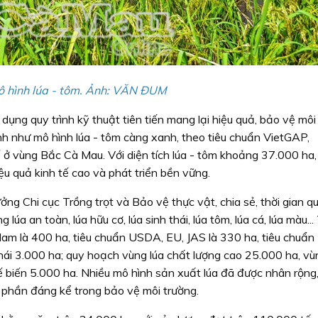
 hình lúa - tôm. Ảnh: VĂN ÐUM
 dụng quy trình kỹ thuật tiên tiến mang lại hiệu quả, bảo vệ môi
hình như mô hình lúa - tôm càng xanh, theo tiêu chuẩn VietGAP,
 ở vùng Bắc Cà Mau. Với diện tích lúa - tôm khoảng 37.000 ha,
u quả kinh tế cao và phát triển bền vững.
ng Chi cục Trồng trọt và Bảo vệ thực vật, chia sẻ, thời gian q
 lúa an toàn, lúa hữu cơ, lúa sinh thái, lúa tôm, lúa cá, lúa màu..
Nam là 400 ha, tiêu chuẩn USDA, EU, JAS là 330 ha, tiêu chuẩn
hái 3.000 ha; quy hoạch vùng lúa chất lượng cao 25.000 ha, vù
 biến 5.000 ha. Nhiều mô hình sản xuất lúa đã được nhân rộng
p phần đáng kể trong bảo vệ môi trường.