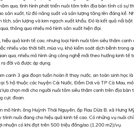
ăm qua, tình hình phát triển nuôi tôm trên địa bàn tỉnh có sự t
o sản xuất, từ đó năng suất và sản lượng tăng lên đáng kể. N
 tích, sản lượng và kim ngạch xuất khẩu. Ðó là kết quả nổi bậ
qua, thông qua nhiều mô hình sản xuất hiện đại.
t, hiệu quả kinh tế cao, nhưng loại hình nuôi tôm siêu thâm canh
̣c nhiều vào thời tiết, mùa vụ, khó kiểm soát dịch bệnh trong qu
gian qua, nhiều mô hình ứng công nghệ mới theo hướng kinh tế t
u đã ra đời và được áp dụng.
m canh 3 giai đoạn tuần hoàn ít thay nước, an toàn sinh học l
i tại 5 hộ thuộc các huyện Cái Nước, Ðầm Dơi và TP Cà Mau, mô
 lựa chọn mới cho người nuôi tôm siêu thâm canh trên địa bàn 
ng cực đoan.
ện mô hình, ông Huỳnh Thái Nguyên, ấp Rau Dừa B, xã Hưng M
y trình nuôi đang cho hiệu quả kinh tế cao. Có những vụ nuôi ch
ợi nhuận có khi đạt trên 500 triệu đồng/ao (1.200 m2)/vụ.