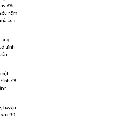
hay đổi
hiều năm
t mà con
 cũng
á trình
uần
à một
 hình đã
tỉnh
ỹ, huyện
ỉ sau 90