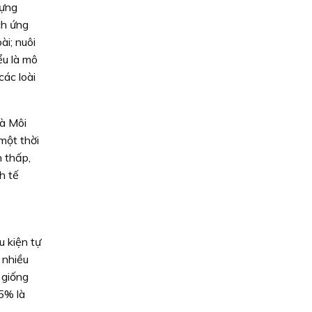
dựng
ch ứng
ài; nuôi
ểu là mô
ác loài
à Môi
một thời
 thấp,
h tế
u kiện tự
 nhiều
 giống
5% là