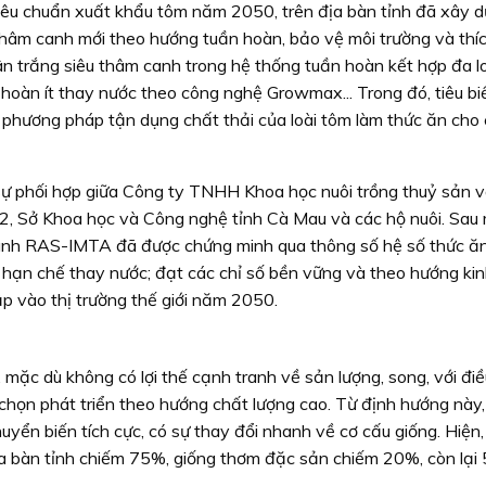
tiêu chuẩn xuất khẩu tôm năm 2050, trên địa bàn tỉnh đã xây 
thâm canh mới theo hướng tuần hoàn, bảo vệ môi trường và thí
hân trắng siêu thâm canh trong hệ thống tuần hoàn kết hợp đa lo
hoàn ít thay nước theo công nghệ Growmax... Trong đó, tiêu bi
phương pháp tận dụng chất thải của loài tôm làm thức ăn cho c
ự phối hợp giữa Công ty TNHH Khoa học nuôi trồng thuỷ sản v
2, Sở Khoa học và Công nghệ tỉnh Cà Mau và các hộ nuôi. Sau 
hình RAS-IMTA đã được chứng minh qua thông số hệ số thức ăn
, hạn chế thay nước; đạt các chỉ số bền vững và theo hướng kin
p vào thị trường thế giới năm 2050.
 mặc dù không có lợi thế cạnh tranh về sản lượng, song, với điề
 chọn phát triển theo hướng chất lượng cao. Từ định hướng này,
huyển biến tích cực, có sự thay đổi nhanh về cơ cấu giống. Hiện,
ịa bàn tỉnh chiếm 75%, giống thơm đặc sản chiếm 20%, còn lại 