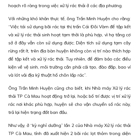
hoạch rõ ràng trong việc xử lý rác thải ở các địa phương.
Với những khó khăn thực tế, ông Trần Minh Huyện cho rằng:
“Việc tái sử dụng bãi rác tại thị trấn Cái Đôi Vàm để tập kết
và xử lý rác thải sinh hoạt tạm thời là phù hợp, vì hạ tầng cơ
sở ở đây vẫn còn sử dụng được; Diện tích sử dụng tạm cây
rừng rất ít, trên địa bàn huyện không còn vị trí nào thích hợp
để tập kết và xử lý rác thải. Tuy nhiên, để đảm bảo các điều
kiện về vệ sinh, môi trường cần phải cải tạo, đào đắp, bao ví
và lót vải địa kỹ thuật hố chôn lấp rác”.
Ông Trần Minh Huyện cũng cho biết, khi Nhà máy Xử lý rác
thải TP Cà Mau hoạt động trở lại, hoặc bố trí được vị trí xử lý
rác nơi khác phù hợp, huyện sẽ cho vận chuyển số rác này,
trả lại hiện trạng đất ban đầu.
Như vậy, ở “kỳ nghỉ dưỡng” lần 2 của Nhà máy Xử lý rác thải
TP Cà Mau, tỉnh đã xuất hiện 2 bãi rác lọt thỏm trong diện