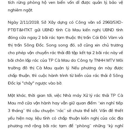
tích rừng phòng hộ ven biển vốn dĩ được quản lý, bảo vệ
nghiêm ngặt.
Ngày 2/11/2018, Sở Xây dựng có Công văn số 2960/SXD-
PTĐT&HTKT gửi UBND tỉnh Cà Mau kiến nghị UBND tỉnh
đóng cửa ngay 2 bãi rác tạm thuộc thị trấn Cái Đôi Vàm và
thị trấn Sông Đốc. Song song đó, sở cũng xin chủ trương
cho phép vận chuyển rác thải đã tập kết tại 2 bãi rác này về
bãi chôn lấp rác của TP Cà Mau do Công ty TNHH MTV Môi
trường đô thị Cà Mau quản lý. Nếu phương án này được
chấp thuận, thì cuộc hành trình từ biển của rác thải ở Sông
Đốc lại "chảy" ngược vào bờ.
Mặt khác, thời gian tới, việc Nhà máy Xử lý rác thải TP Cà
Mau mở cửa vận hành hay vẫn giữ quan điểm “xin nghỉ tiếp
3 tháng” thì câu chuyện “rác” sẽ chưa thể kết. Vấn đề thiết
yếu hiện nay, liệu tỉnh có chấp thuận kiến nghị của các địa
phương mở rộng bãi rác tạm để “phòng” những “kỳ nghỉ