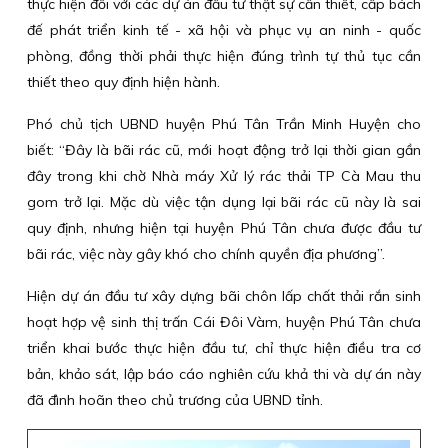
thực hiện đối với các dự án đầu tư thật sự cần thiết, cấp bách
đế phát triển kinh tế - xã hội và phục vụ an ninh - quốc
phòng, đồng thời phải thực hiện đúng trình tự thủ tục cần
thiết theo quy định hiện hành.
Phó chủ tịch UBND huyện Phú Tân Trần Minh Huyện cho
biết: “Đây là bãi rác cũ, mới hoạt động trở lại thời gian gần
đây trong khi chờ Nhà máy Xử lý rác thải TP Cà Mau thu
gom trở lại. Mặc dù việc tận dụng lại bãi rác cũ này là sai
quy định, nhưng hiện tại huyện Phú Tân chưa được đầu tư
bãi rác, việc này gây khó cho chính quyền địa phương”.
Hiện dự án đầu tư xây dựng bãi chôn lấp chất thải rắn sinh
hoạt hợp vệ sinh thị trấn Cái Đôi Vàm, huyện Phú Tân chưa
triển khai bước thực hiện đầu tư, chỉ thực hiện điều tra cơ
bản, khảo sát, lập báo cáo nghiên cứu khả thi và dự án này
đã đình hoãn theo chủ trương của UBND tỉnh.