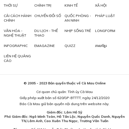
THỜI SỰ
CHÍNH TRỊ
KINH TẾ
XÃ HỘI
CẢI CÁCH HÀNH
CHUYỂN ĐỔI SỐ
QUỐC PHÒNG -
PHÁP LUẬT
CHÍNH
AN NINH
VĂN HÓA -
DU LỊCH - THỂ
NHỊP SỐNG TRẺ
LONGFORM
NGHỆ THUẬT
THAO
INFOGRAPHIC
EMAGAZINE
QUIZZ
ភាសាខ្មែរ
LIÊN HỆ QUẢNG
CÁO
© 2005 - 2023 Bản quyền thuộc về Cà Mau Online
Cơ quan chủ quản: Tỉnh ủy Cà Mau
Giấy phép xuất bản số 620/GP-BTTTT, ngày 24/12/2020
Báo Cà Mau giữ bản quyền nội dung trên website này.
Giám đốc: Lâm Hồ Sỹ
Phó Giám đốc: Ngô Minh Toàn, Hồ Tấn Lộc, Nguyễn Quốc Danh, Nguyễn
Thị Lâm Anh, Cao Xuân Thu Ngọc, Trương Văn Tuấn