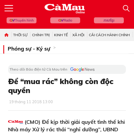
Truyền hình
Radio
ភាសាខ្មែរ
THỜI SỰ
CHÍNH TRỊ
KINH TẾ
XÃ HỘI
CẢI CÁCH HÀNH CHÍNH
Phóng sự - Ký sự
Theo dõi Báo điện tử Cà Mau trên
Để “mua rác” không còn độc
quyền
19 tháng 11 2018 13:00
(CMO) Để kịp thời giải quyết tình thế khi
Nhà máy Xử lý rác thải “nghỉ dưỡng”, UBND