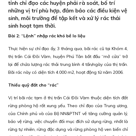
tỉnh chỉ đạo các huyện phải rà soát, bố trí
những vị trí phù hợp, đảm bảo các điều kiện vệ
sinh, môi trường để tập kết và xử lý rác thải
sinh hoạt tạm thời.
Bài 2: “Lệnh” nhập rác khó bề lo liệu
Thực hiện sự chỉ đạo ấy, 3 tháng qua, bãi rác cũ tại Khóm 4,
thị trấn Cái Đôi Vàm, huyện Phú Tân bắt đầu “mở cửa” trở
lại để chứa lượng rác thải trung bình 4 tấn/ngày của thị trấn.
Bãi rác này có diện tích 4.000 m2, hoạt động từ năm 2006.
Thiếu quỹ đất cho “rác”
Vị trí bãi rác tạm ở thị trấn Cái Đôi Vàm thuộc diện tích đất
rừng phòng hộ rất xung yếu. Theo chỉ đạo của Trung ương,
của Chính phủ và của Bộ NN&PTNT về tăng cường quản lý,
bảo vệ rừng, việc chuyển đối mục đích sử dụng rừng, nhất là
rừng tự nhiên, rừng đặc dụng và rừng phòng hộ ven biển chỉ