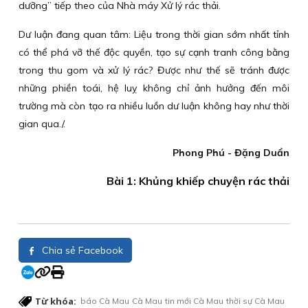
dưỡng” tiếp theo của Nhà máy Xử lý rác thải.
Dư luận đang quan tâm: Liệu trong thời gian sớm nhất tỉnh
có thể phá vỡ thế độc quyền, tạo sự cạnh tranh công bằng
trong thu gom và xử lý rác? Được như thế sẽ tránh được
những phiền toái, hệ luỵ không chỉ ảnh hưởng đến môi
trường mà còn tạo ra nhiều luồn dư luận không hay như thời
gian qua./.
Phong Phú - Đặng Duẩn
Bài 1: Khủng khiếp chuyện rác thải
Chia sẻ Facebook
Từ khóa:
báo Cà Mau
Cà Mau
tin mới Cà Mau
thời sự Cà Mau