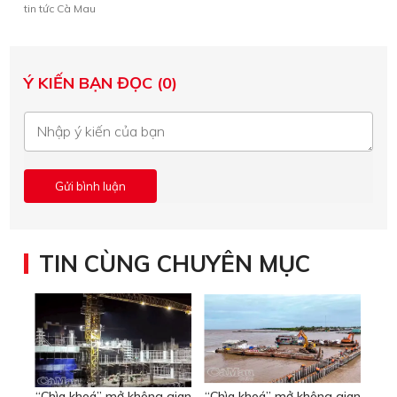
tin tức Cà Mau
Ý KIẾN BẠN ĐỌC (0)
TIN CÙNG CHUYÊN MỤC
“Chìa khoá” mở không gian
“Chìa khoá” mở không gian