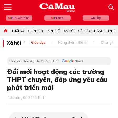
Truyền hình
Radio
ភាសាខ្មែរ
THỜI SỰ
CHÍNH TRỊ
KINH TẾ
XÃ HỘI
CẢI CÁCH HÀNH CHÍNH
Xã hội
Giáo dục
Nông thôn - Đô thị
Chung tay 
Theo dõi Báo điện tử Cà Mau trên
Đổi mới hoạt động các trường
THPT chuyên, đáp ứng yêu cầu
phát triển mới
13 tháng 05 2026 15:15