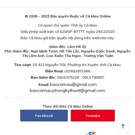
© 2005 - 2023 Bản quyền thuộc về Cà Mau Online
Cơ quan chủ quản: Tỉnh ủy Cà Mau
Giấy phép xuất bản số 620/GP-BTTTT, ngày 24/12/2020
Báo Cà Mau giữ bản quyền nội dung trên website này.
Giám đốc: Lâm Hồ Sỹ
Phó Giám đốc: Ngô Minh Toàn, Hồ Tấn Lộc, Nguyễn Quốc Danh, Nguyễn
Thị Lâm Anh, Cao Xuân Thu Ngọc, Trương Văn Tuấn
Tòa soạn:
Số 413 Nguyễn Trãi, Phường An Xuyên, tỉnh Cà Mau.
Điện thoại:
(0290)3831066
Ban Giám đốc:
0918.575228 - 0913.780557
baocamau@gmail.com
Email:
baocamau.phongkythuat@gmail.com
Theo dõi Báo Cà Mau Online
Facebook
Youtube