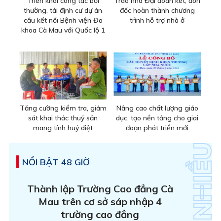
Triển khai công tác bồi
Trao nhà Đại đoàn kết, đôn
thường, tái định cư dự án
đốc hoàn thành chương
cầu kết nối Bệnh viện Đa
trình hỗ trợ nhà ở
khoa Cà Mau với Quốc lộ 1
Tăng cường kiểm tra, giám
Nâng cao chất lượng giáo
sát khai thác thuỷ sản
dục, tạo nền tảng cho giai
mang tính huỷ diệt
đoạn phát triển mới
NỔI BẬT 48 GIỜ
Thành lập Trường Cao đẳng Cà
Mau trên cơ sở sáp nhập 4
trường cao đẳng