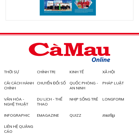
THỜI SỰ
CHÍNH TRỊ
KINH TẾ
XÃ HỘI
CẢI CÁCH HÀNH
CHUYỂN ĐỔI SỐ
QUỐC PHÒNG -
PHÁP LUẬT
CHÍNH
AN NINH
VĂN HÓA -
DU LỊCH - THỂ
NHỊP SỐNG TRẺ
LONGFORM
NGHỆ THUẬT
THAO
INFOGRAPHIC
EMAGAZINE
QUIZZ
ភាសាខ្មែរ
LIÊN HỆ QUẢNG
CÁO