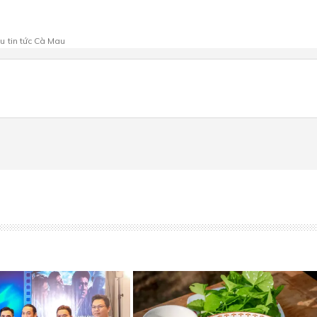
au
tin tức Cà Mau