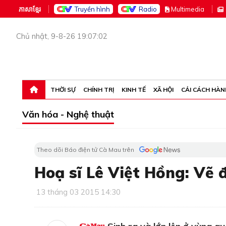
ភាសាខ្មែរ
Truyền hình
Radio
M
ultimedia
Chủ nhật, 9-8-26 19:07:02
THỜI SỰ
CHÍNH TRỊ
KINH TẾ
XÃ HỘI
CẢI CÁCH HÀN
Văn hóa - Nghệ thuật
Theo dõi Báo điện tử Cà Mau trên
Hoạ sĩ Lê Việt Hồng: Vẽ đ
13 tháng 03 2015 14:30