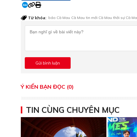
Từ khóa:
báo Cà Mau
Cà Mau
tin mới Cà Mau
thời sự Cà M
Ý KIẾN BẠN ĐỌC (0)
TIN CÙNG CHUYÊN MỤC