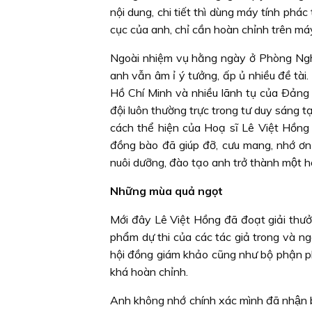
nội dung, chi tiết thì dùng máy tính ph
cục của anh, chỉ cần hoàn chỉnh trên má
Ngoài nhiệm vụ hằng ngày ở Phòng Nghi
anh vẫn âm ỉ ý tưởng, ấp ủ nhiều đề tài
Hồ Chí Minh và nhiều lãnh tụ của Ðảng
đội luôn thường trực trong tư duy sáng t
cách thể hiện của Hoạ sĩ Lê Việt Hồng 
đồng bào đã giúp đỡ, cưu mang, nhớ ơn
nuôi dưỡng, đào tạo anh trở thành một 
Những mùa quả ngọt
Mới đây Lê Việt Hồng đã đoạt giải thưở
phẩm dự thi của các tác giả trong và ngo
hội đồng giám khảo cũng như bộ phận ph
khá hoàn chỉnh.
Anh không nhớ chính xác mình đã nhận b