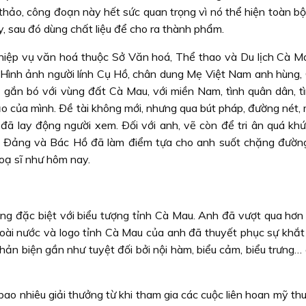
ác thảo, công đoạn này hết sức quan trọng vì nó thể hiện toàn b
y, sau đó dùng chất liệu để cho ra thành phẩm.
ệp vụ văn hoá thuộc Sở Văn hoá, Thể thao và Du lịch Cà Ma
. Hình ảnh người lính Cụ Hồ, chân dung Mẹ Việt Nam anh hùng, 
 gắn bó với vùng đất Cà Mau, với miền Nam, tình quân dân, t
ạo của mình. Ðề tài không mới, nhưng qua bút pháp, đường nét,
đã lay động người xem. Ðối với anh, vẽ còn để tri ân quá khứ
 Ðảng và Bác Hồ đã làm điểm tựa cho anh suốt chặng đường
hoạ sĩ như hôm nay.
ng đặc biệt với biểu tượng tỉnh Cà Mau. Anh đã vượt qua hơn
ài nước và logo tỉnh Cà Mau của anh đã thuyết phục sự khắt
ản biện gần như tuyệt đối bởi nội hàm, biểu cảm, biểu trưng… 
ao nhiêu giải thưởng từ khi tham gia các cuộc liên hoan mỹ th