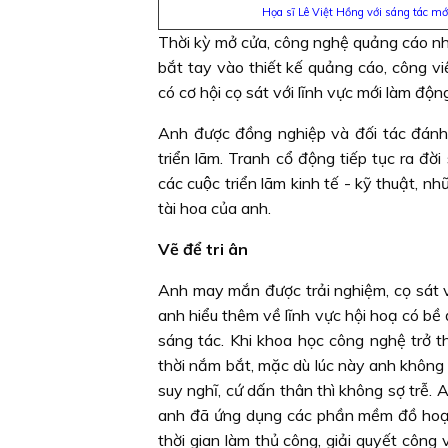
Họa sĩ Lê Việt Hồng với sáng tác mớ
Thời kỳ mở cửa, công nghệ quảng cáo nh
bắt tay vào thiết kế quảng cáo, công vi
có cơ hội cọ sát với lĩnh vực mới làm độ
Anh được đồng nghiệp và đối tác đánh g
triển lãm. Tranh cổ động tiếp tục ra đờ
các cuộc triển lãm kinh tế - kỹ thuật, như
tài hoa của anh.
Vẽ để tri ân
Anh may mắn được trải nghiệm, cọ sát 
anh hiểu thêm về lĩnh vực hội hoạ có bề
sáng tác. Khi khoa học công nghệ trở th
thời nắm bắt, mặc dù lúc này anh không còn
suy nghĩ, cứ dấn thân thì không sợ trễ.
anh đã ứng dụng các phần mềm đồ hoạ 
thời gian làm thủ công, giải quyết công