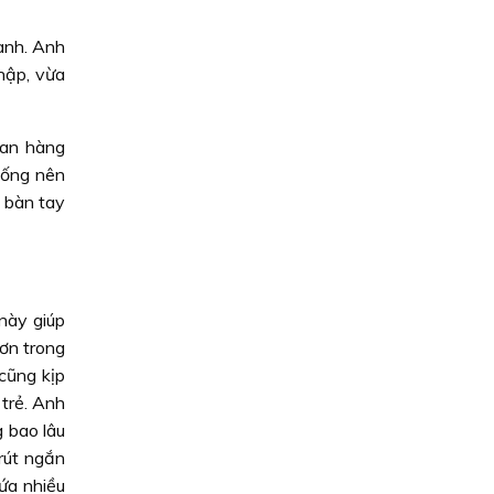
anh. Anh
hập, vừa
ian hàng
ống nên
và bàn tay
này giúp
hơn trong
cũng kịp
trẻ. Anh
g bao lâu
 rút ngắn
hứa nhiều