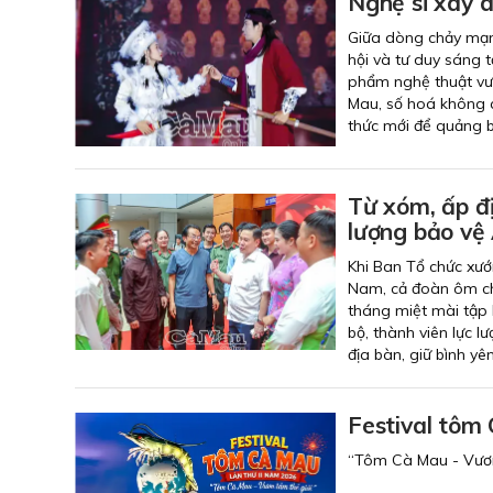
Nghệ sĩ xây 
Giữa dòng chảy mạnh
hội và tư duy sáng 
phẩm nghệ thuật vượt
Mau, số hoá không c
thức mới để quảng b
Từ xóm, ấp đ
lượng bảo vệ
Khi Ban Tổ chức xướ
Nam, cả đoàn ôm ch
tháng miệt mài tập 
bộ, thành viên lực 
địa bàn, giữ bình y
Festival tôm
“Tôm Cà Mau - Vươn