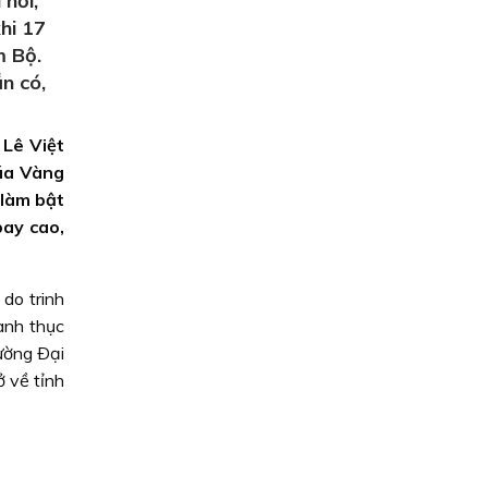
hời,
hi 17
m Bộ.
n có,
 Lê Việt
Lúa Vàng
 làm bật
bay cao,
 do trinh
ành thục
rường Ðại
ở về tỉnh