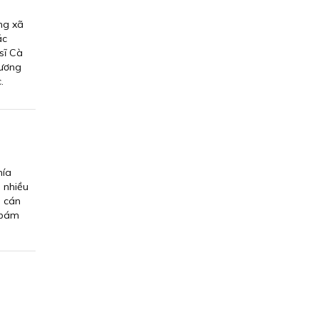
ng xã
ác
sĩ Cà
hương
.
hía
 nhiều
n cán
m bám