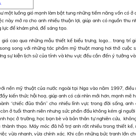
i.
ư một luồng gió mạnh làm bật tung những tiềm năng vốn có ở 
ệc này mở ra cho anh nhiều thuận lợi, giúp anh có nguồn thu n
ng lực để khám phá, để sáng tạo.
iá cao qua những mẫu thiết kế biểu trưng, logo… trang trí g
i song song với những tác phẩm mỹ thuật mang hơi thở cuộc s
̃ng sự kiện lịch sử của tỉnh và khu vực đều cần đến ý tưởng 
với nền mỹ thuật của nước ngoài tại Nga vào năm 1997, điều 
 đầy kiến thức hội hoạ, giúp anh có cái nhìn mới hơn, mạnh mẽ 
ành “chiếc đũa thần” cho nhiều lĩnh vực trong đời sống, anh 
 ở tuổi thanh niên nhưng sức phấn đấu không kém gì người 
 Anh học ở trường, học bạn bè và bản thân tự nghiên cứu, khôn
thành thạo. Máy móc đã hỗ trợ anh rất nhiều trong thiết kế,
 việc vừa nhanh, vừa chính xác. Khi cần những bức tranh lớn c