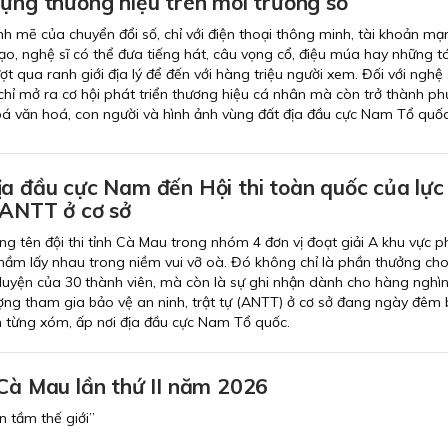
dựng thương hiệu trên môi trường số
 mẽ của chuyển đổi số, chỉ với điện thoại thông minh, tài khoản mạ
tạo, nghệ sĩ có thể đưa tiếng hát, câu vọng cổ, điệu múa hay những t
 qua ranh giới địa lý để đến với hàng triệu người xem. Đối với nghệ 
hỉ mở ra cơ hội phát triển thương hiệu cá nhân mà còn trở thành p
á văn hoá, con người và hình ảnh vùng đất địa đầu cực Nam Tổ quốc
ịa đầu cực Nam đến Hội thi toàn quốc của lực
 ANTT ở cơ sở
ng tên đội thi tỉnh Cà Mau trong nhóm 4 đơn vị đoạt giải A khu vực p
ầm lấy nhau trong niềm vui vỡ oà. Đó không chỉ là phần thưởng cho
luyện của 30 thành viên, mà còn là sự ghi nhận dành cho hàng nghì
lượng tham gia bảo vệ an ninh, trật tự (ANTT) ở cơ sở đang ngày đê
ên từng xóm, ấp nơi địa đầu cực Nam Tổ quốc.
 Cà Mau lần thứ II năm 2026
 tầm thế giới”