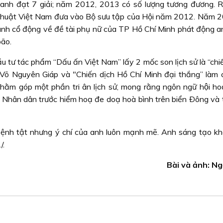
nh đạt 7 giải; năm 2012, 2013 có số lượng tương đương. R
thuật Việt Nam đưa vào Bộ sưu tập của Hội năm 2012. Năm 
tranh cổ động về đề tài phụ nữ của TP Hồ Chí Minh phát động a
bão.
u tư tác phẩm “Dấu ấn Việt Nam” lấy 2 mốc son lịch sử là “chiê
 Võ Nguyên Giáp và "Chiến dịch Hồ Chí Minh đại thắng” làm 
m góp một phần tri ân lịch sử, mong rằng ngôn ngữ hội hoạ 
Nhân dân trước hiểm hoạ đe doạ hoà bình trên biển Ðông và t
 tật nhưng ý chí của anh luôn mạnh mẽ. Anh sáng tạo kh
/.
Bài và ảnh: N