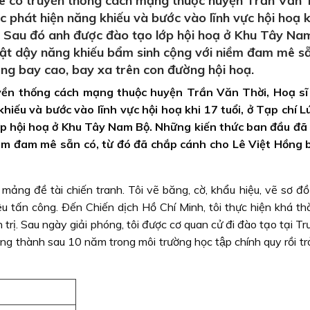
uê có truyền thống cách mạng thuộc huyện Trần Văn T
phát hiện năng khiếu và bước vào lĩnh vực hội hoạ k
). Sau đó anh được đào tạo lớp hội hoạ ở Khu Tây Na
ật dậy năng khiếu bẩm sinh cộng với niềm đam mê sẵ
ng bay cao, bay xa trên con đường hội hoạ.
uyền thống cách mạng thuộc huyện Trần Văn Thời, Hoạ sĩ
ếu và bước vào lĩnh vực hội hoạ khi 17 tuổi, ở Tạp chí 
ớp hội hoạ ở Khu Tây Nam Bộ. Những kiến thức ban đầu đã
ềm đam mê sẵn có, từ đó đã chắp cánh cho Lê Việt Hồng 
mảng đề tài chiến tranh. Tôi vẽ băng, cờ, khẩu hiệu, vẽ sơ đồ
u tấn công. Ðến Chiến dịch Hồ Chí Minh, tôi thực hiện khá th
h trị. Sau ngày giải phóng, tôi được cơ quan cử đi đào tạo tại T
 thành sau 10 năm trong môi trường học tập chính quy rồi tr