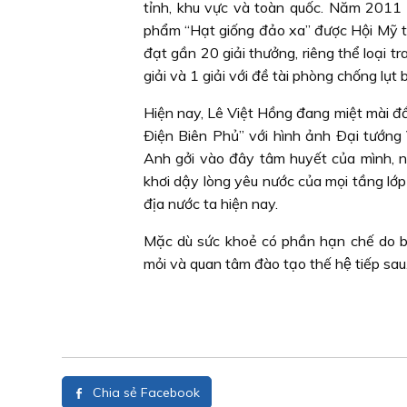
tỉnh, khu vực và toàn quốc. Năm 2011 a
phẩm “Hạt giống đảo xa” được Hội Mỹ 
đạt gần 20 giải thưởng, riêng thể loại 
giải và 1 giải với đề tài phòng chống lụt 
Hiện nay, Lê Việt Hồng đang miệt mài đầ
Ðiện Biên Phủ” với hình ảnh Ðại tướng
Anh gởi vào đây tâm huyết của mình, nhằ
khơi dậy lòng yêu nước của mọi tầng lớp 
địa nước ta hiện nay.
Mặc dù sức khoẻ có phần hạn chế do bệnh
mỏi và quan tâm đào tạo thế hệ tiếp sau.
Chia sẻ Facebook