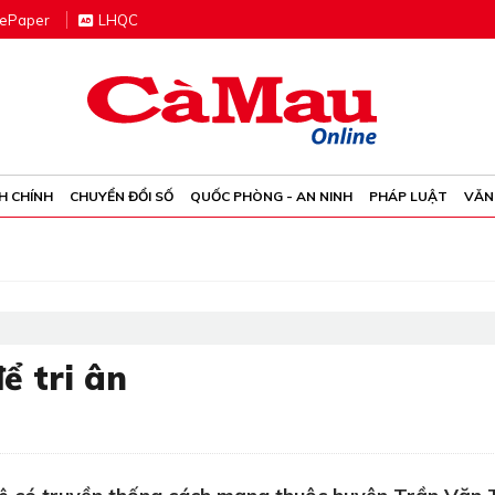
e
P
aper
LHQC
H CHÍNH
CHUYỂN ĐỔI SỐ
QUỐC PHÒNG - AN NINH
PHÁP LUẬT
VĂN
ể tri ân