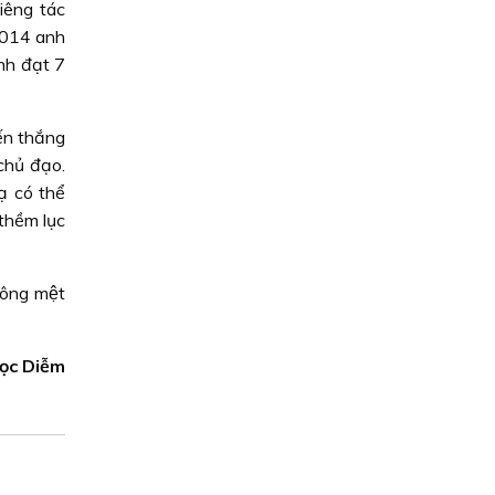
iêng tác
2014 anh
nh đạt 7
́n thắng
chủ đạo.
có thể
hềm lục
ông mệt
gọc Diễm