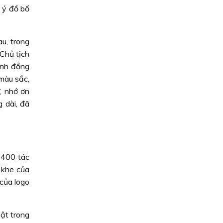
ộ ý đồ bố
u, trong
Chủ tịch
ình đồng
 màu sắc,
, nhớ ơn
 dài, đã
 400 tác
 khe của
của logo
uật trong