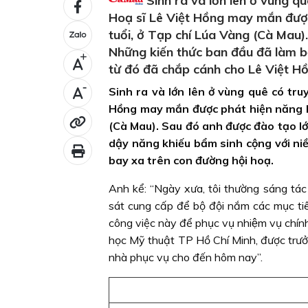
Sinh ra và lớn lên ở vùng q
Hoạ sĩ Lê Việt Hồng may mắn được 
tuổi, ở Tạp chí Lúa Vàng (Cà Mau
Những kiến thức ban đầu đã làm b
+
từ đó đã chắp cánh cho Lê Việt Hồ
-
Sinh ra và lớn lên ở vùng quê có tr
Hồng may mắn được phát hiện năng khi
(Cà Mau). Sau đó anh được đào tạo l
dậy năng khiếu bẩm sinh cộng với ni
bay xa trên con đường hội hoạ.
Anh kể: “Ngày xưa, tôi thường sáng tác 
sát cung cấp để bộ đội nắm các mục tiê
công việc này để phục vụ nhiệm vụ chín
học Mỹ thuật TP Hồ Chí Minh, được trưởng
nhà phục vụ cho đến hôm nay”.