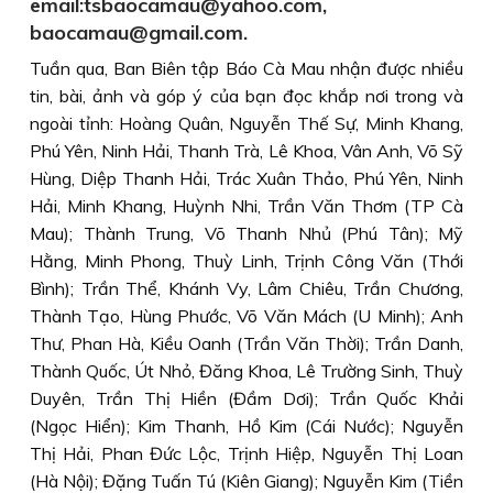
email:tsbaocamau@yahoo.com,
baocamau@gmail.com.
Tuần qua, Ban Biên tập Báo Cà Mau nhận được nhiều
tin, bài, ảnh và góp ý của bạn đọc khắp nơi trong và
ngoài tỉnh:
Hoàng Quân, Nguyễn Thế Sự, Minh Khang,
Phú Yên, Ninh Hải, Thanh Trà, Lê Khoa, Vân Anh, Võ Sỹ
Hùng, Diệp Thanh Hải, Trác Xuân Thảo, Phú Yên, Ninh
Hải, Minh Khang, Huỳnh Nhi, Trần Văn Thơm (TP Cà
Mau); Thành Trung, Võ Thanh Nhủ (Phú Tân); Mỹ
Hằng, Minh Phong, Thuỳ Linh, Trịnh Công Văn (Thới
Bình); Trần Thể, Khánh Vy, Lâm Chiêu, Trần Chương,
Thành Tạo, Hùng Phước, Võ Văn Mách (U Minh); Anh
Thư, Phan Hà, Kiều Oanh (Trần Văn Thời); Trần Danh,
Thành Quốc, Út Nhỏ, Đăng Khoa, Lê Trường Sinh, Thuỳ
Duyên, Trần Thị Hiền (Đầm Dơi); Trần Quốc Khải
(Ngọc Hiển); Kim Thanh, Hồ Kim (Cái Nước); Nguyễn
Thị Hải, Phan Đức Lộc, Trịnh Hiệp, Nguyễn Thị Loan
(Hà Nội); Đặng Tuấn Tú (Kiên Giang); Nguyễn Kim (Tiền