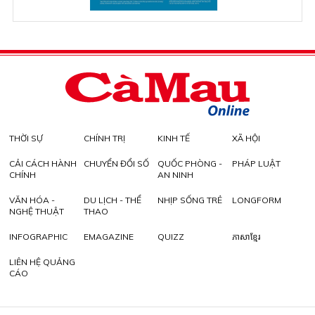
THỜI SỰ
CHÍNH TRỊ
KINH TẾ
XÃ HỘI
CẢI CÁCH HÀNH
CHUYỂN ĐỔI SỐ
QUỐC PHÒNG -
PHÁP LUẬT
CHÍNH
AN NINH
VĂN HÓA -
DU LỊCH - THỂ
NHỊP SỐNG TRẺ
LONGFORM
NGHỆ THUẬT
THAO
INFOGRAPHIC
EMAGAZINE
QUIZZ
ភាសាខ្មែរ
LIÊN HỆ QUẢNG
CÁO