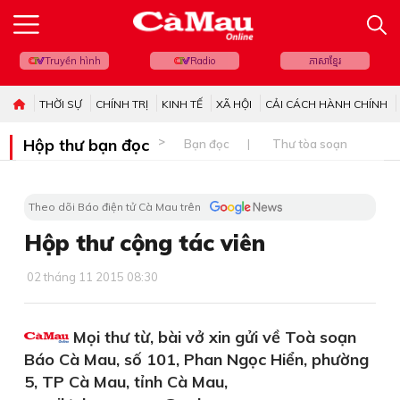
Truyền hình
Radio
ភាសាខ្មែរ
THỜI SỰ
CHÍNH TRỊ
KINH TẾ
XÃ HỘI
CẢI CÁCH HÀNH CHÍNH
Hộp thư bạn đọc
Bạn đọc
Thư tòa soạn
Theo dõi Báo điện tử Cà Mau trên
Hộp thư cộng tác viên
02 tháng 11 2015 08:30
Mọi thư từ, bài vở xin gửi về Toà soạn
Báo Cà Mau, số 101, Phan Ngọc Hiển, phường
5, TP Cà Mau, tỉnh Cà Mau,