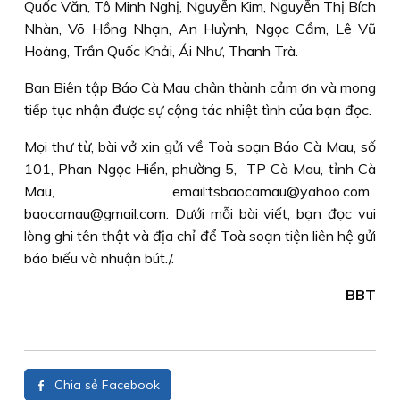
Quốc Văn, Tô Minh Nghị, Nguyễn Kim, Nguyễn Thị Bích
Nhàn, Võ Hồng Nhạn, An Huỳnh, Ngọc Cầm, Lê Vũ
Hoàng, Trần Quốc Khải, Ái Như, Thanh Trà.
Ban Biên tập Báo Cà Mau chân thành cảm ơn và mong
tiếp tục nhận được sự cộng tác nhiệt tình của bạn đọc.
Mọi thư từ, bài vở xin gửi về Toà soạn Báo Cà Mau, số
101, Phan Ngọc Hiển, phường 5, TP Cà Mau, tỉnh Cà
Mau, email:tsbaocamau@yahoo.com,
baocamau@gmail.com. Dưới mỗi bài viết, bạn đọc vui
lòng ghi tên thật và địa chỉ để Toà soạn tiện liên hệ gửi
báo biếu và nhuận bút./.
BBT
Chia sẻ Facebook