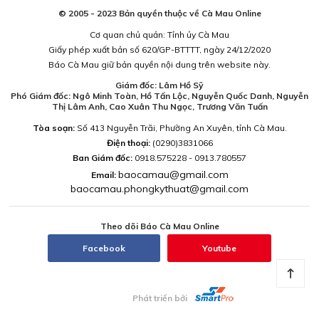
© 2005 - 2023 Bản quyền thuộc về Cà Mau Online
Cơ quan chủ quản: Tỉnh ủy Cà Mau
Giấy phép xuất bản số 620/GP-BTTTT, ngày 24/12/2020
Báo Cà Mau giữ bản quyền nội dung trên website này.
Giám đốc: Lâm Hồ Sỹ
Phó Giám đốc: Ngô Minh Toàn, Hồ Tấn Lộc, Nguyễn Quốc Danh, Nguyễn
Thị Lâm Anh, Cao Xuân Thu Ngọc, Trương Văn Tuấn
Tòa soạn:
Số 413 Nguyễn Trãi, Phường An Xuyên, tỉnh Cà Mau.
Điện thoại:
(0290)3831066
Ban Giám đốc:
0918.575228 - 0913.780557
baocamau@gmail.com
Email:
baocamau.phongkythuat@gmail.com
Theo dõi Báo Cà Mau Online
Facebook
Youtube
Phát triển bởi