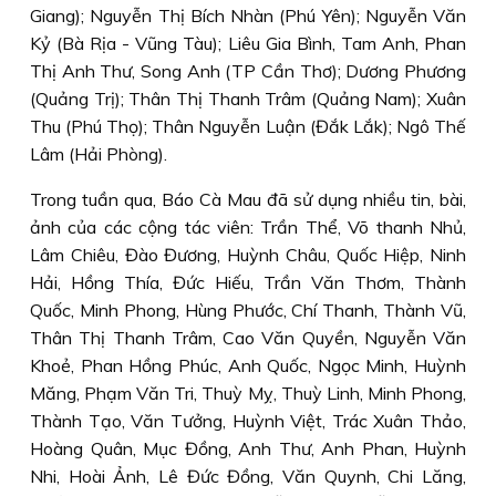
Giang); Nguyễn Thị Bích Nhàn (Phú Yên); Nguyễn Văn
Kỷ (Bà Rịa - Vũng Tàu); Liêu Gia Bình, Tam Anh, Phan
Thị Anh Thư, Song Anh (TP Cần Thơ); Dương Phương
(Quảng Trị); Thân Thị Thanh Trâm (Quảng Nam); Xuân
Thu (Phú Thọ); Thân Nguyễn Luận (Đắk Lắk); Ngô Thế
Lâm (Hải Phòng).
Trong tuần qua, Báo Cà Mau đã sử dụng nhiều tin, bài,
ảnh của các cộng tác viên:
Trần Thể, Võ thanh Nhủ,
Lâm Chiêu, Đào Đương, Huỳnh Châu, Quốc Hiệp, Ninh
Hải, Hồng Thía, Đức Hiếu, Trần Văn Thơm, Thành
Quốc, Minh Phong, Hùng Phước, Chí Thanh, Thành Vũ,
Thân Thị Thanh Trâm, Cao Văn Quyền, Nguyễn Văn
Khoẻ, Phan Hồng Phúc, Anh Quốc, Ngọc Minh, Huỳnh
Măng, Phạm Văn Tri, Thuỳ Mỵ, Thuỳ Linh, Minh Phong,
Thành Tạo, Văn Tưởng, Huỳnh Việt, Trác Xuân Thảo,
Hoàng Quân, Mục Đồng, Anh Thư, Anh Phan, Huỳnh
Nhi, Hoài Ảnh, Lê Đức Đồng, Văn Quynh, Chi Lăng,