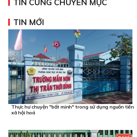
TIN CÙNG CHUYÊN MỤC
TIN MỚI
Thực hư chuyện "bất minh" trong sử dụng nguồn tiền
xã hội hoá