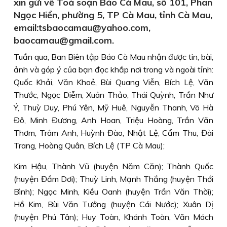
xin gửi về Toà soạn Báo Cà Mau, số 101, Phan
Ngọc Hiển, phường 5, TP Cà Mau, tỉnh Cà Mau,
email:tsbaocamau@yahoo.com,
baocamau@gmail.com.
Tuần qua, Ban Biên tập Báo Cà Mau nhận được tin, bài,
ảnh và góp ý của bạn đọc khắp nơi trong và ngoài tỉnh:
Quốc Khải, Văn Khoẻ, Bùi Quang Viễn, Bích Lệ, Văn
Thước, Ngọc Diễm, Xuân Thảo, Thái Quỳnh, Trần Như
Ý, Thuỳ Duy, Phú Yên, Mỹ Huê, Nguyễn Thanh, Võ Hà
Đô, Minh Đương, Anh Hoan, Triệu Hoàng, Trần Văn
Thơm, Trâm Anh, Huỳnh Đào, Nhật Lệ, Cẩm Thu, Đài
Trang, Hoàng Quân, Bích Lệ (TP Cà Mau);
Kim Hậu, Thành Vũ (huyện Năm Căn); Thành Quốc
(huyện Đầm Dơi); Thuỳ Linh, Mạnh Thắng (huyện Thới
Bình); Ngọc Minh, Kiều Oanh (huyện Trần Văn Thời);
Hồ Kim, Bùi Văn Tưởng (huyện Cái Nước); Xuân Dị
(huyện Phú Tân); Huy Toàn, Khánh Toàn, Văn Mách