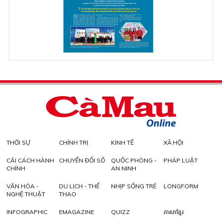
THỜI SỰ
CHÍNH TRỊ
KINH TẾ
XÃ HỘI
CẢI CÁCH HÀNH
CHUYỂN ĐỔI SỐ
QUỐC PHÒNG -
PHÁP LUẬT
CHÍNH
AN NINH
VĂN HÓA -
DU LỊCH - THỂ
NHỊP SỐNG TRẺ
LONGFORM
NGHỆ THUẬT
THAO
INFOGRAPHIC
EMAGAZINE
QUIZZ
ភាសាខ្មែរ