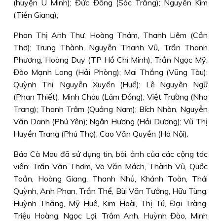
(huyện U Minh); Đức Đồng (Sóc Trăng); Nguyễn Kim
(Tiền Giang);
Phan Thị Anh Thư, Hoàng Thám, Thanh Liêm (Cần
Thơ); Trung Thành, Nguyễn Thanh Vũ, Trần Thanh
Phương, Hoàng Duy (TP Hồ Chí Minh); Trần Ngọc Mỹ,
Đào Mạnh Long (Hải Phòng); Mai Thắng (Vũng Tàu);
Quỳnh Thi, Nguyễn Xuyến (Huế); Lê Nguyên Ngữ
(Phan Thiết); Minh Châu (Lâm Đồng); Việt Trường (Nha
Trang); Thanh Trâm (Quảng Nam); Bích Nhàn, Nguyễn
Văn Danh (Phú Yên); Ngân Hương (Hải Dương); Vũ Thị
Huyền Trang (Phú Thọ); Cao Văn Quyền (Hà Nội).
Báo Cà Mau đã sử dụng tin, bài, ảnh của các cộng tác
viên: Trần Văn Thơm, Võ Văn Mách, Thành Vũ, Quốc
Toản, Hoàng Giang, Thanh Nhủ, Khánh Toàn, Thái
Quỳnh, Anh Phan, Trần Thể, Bùi Văn Tưởng, Hữu Tùng,
Huỳnh Thăng, Mỹ Huê, Kim Hoài, Thị Tú, Đại Tràng,
Triệu Hoàng, Ngọc Lợi, Trâm Anh, Huỳnh Đào, Minh