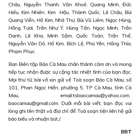
Châu, Nguyễn Thanh, Văn Khoẻ, Quang Minh, Đức
Hiếu, Kim Nhiên, Kim Hậu, Thành Quốc, Lê Châu, Bùi
Quang Viễn, Hồ Kim, Nhã Thư, Bùi Vũ Liêm, Ngọc Hùng,
Hồng Tươi, Trần Như Ý, Hùng Tấn, Ngọc Minh, Trần
Danh, Lê Kha, Minh Sậm, Quốc Toản, Trần Thể,
Nguyễn Văn Dô, Hồ Kim, Bích Lệ, Phú Yên, Hồng Thía,
Phạm Phục.
Ban Biên tập Báo Cà Mau chân thành cảm ơn và mong
tiếp tục nhận được sự cộng tác nhiệt tình của bạn đọc.
Mọi thư từ, bài vở xin gửi về Toà soạn Báo Cà Mau, số
101, Phan Ngọc Hiển, phường 5, TP Cà Mau, tỉnh Cà
Mau, email:tsbaocamau@yahoo.com,
baocamau@gmail.com. Dưới mỗi bài viết, bạn đọc vui
lòng ghi tên thật và địa chỉ để Toà soạn tiện liên hệ gửi
báo biếu và nhuận bút./.
BBT