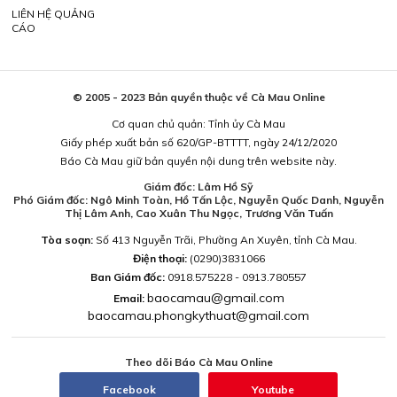
LIÊN HỆ QUẢNG
CÁO
© 2005 - 2023 Bản quyền thuộc về Cà Mau Online
Cơ quan chủ quản: Tỉnh ủy Cà Mau
Giấy phép xuất bản số 620/GP-BTTTT, ngày 24/12/2020
Báo Cà Mau giữ bản quyền nội dung trên website này.
Giám đốc: Lâm Hồ Sỹ
Phó Giám đốc: Ngô Minh Toàn, Hồ Tấn Lộc, Nguyễn Quốc Danh, Nguyễn
Thị Lâm Anh, Cao Xuân Thu Ngọc, Trương Văn Tuấn
Tòa soạn:
Số 413 Nguyễn Trãi, Phường An Xuyên, tỉnh Cà Mau.
Điện thoại:
(0290)3831066
Ban Giám đốc:
0918.575228 - 0913.780557
baocamau@gmail.com
Email:
baocamau.phongkythuat@gmail.com
Theo dõi Báo Cà Mau Online
Facebook
Youtube