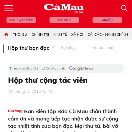
Truyền hình
Radio
ភាសាខ្មែរ
THỜI SỰ
CHÍNH TRỊ
KINH TẾ
XÃ HỘI
CẢI CÁCH HÀNH CHÍNH
Hộp thư bạn đọc
Bạn đọc
Thư tòa soạn
Theo dõi Báo điện tử Cà Mau trên
Hộp thư cộng tác viên
04 tháng 12 2015 16:40
Ban Biên tập Báo Cà Mau chân thành
cảm ơn và mong tiếp tục nhận được sự cộng
tác nhiệt tình của bạn đọc. Mọi thư từ, bài vở