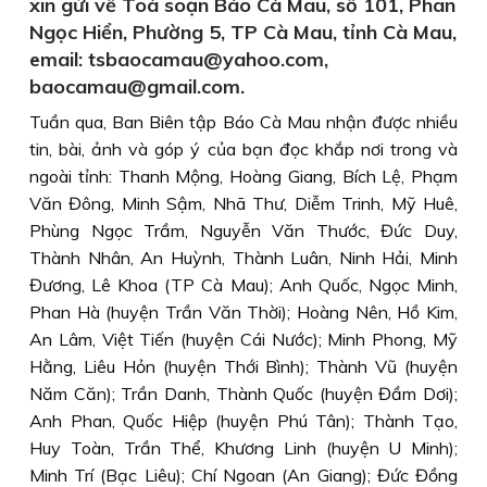
xin gửi về Toà soạn Báo Cà Mau, số 101, Phan
Ngọc Hiển, Phường 5, TP Cà Mau, tỉnh Cà Mau,
email: tsbaocamau@yahoo.com,
baocamau@gmail.com.
Tuần qua, Ban Biên tập Báo Cà Mau nhận được nhiều
tin, bài, ảnh và góp ý của bạn đọc khắp nơi trong và
ngoài tỉnh:
Thanh Mộng, Hoàng Giang, Bích Lệ, Phạm
Văn Đông, Minh Sậm, Nhã Thư, Diễm Trinh, Mỹ Huê,
Phùng Ngọc Trầm, Nguyễn Văn Thước, Đức Duy,
Thành Nhân, An Huỳnh, Thành Luân, Ninh Hải, Minh
Đương, Lê Khoa (TP Cà Mau); Anh Quốc, Ngọc Minh,
Phan Hà (huyện Trần Văn Thời); Hoàng Nên, Hồ Kim,
An Lâm, Việt Tiến (huyện Cái Nước); Minh Phong, Mỹ
Hằng, Liêu Hỏn (huyện Thới Bình); Thành Vũ (huyện
Năm Căn); Trần Danh, Thành Quốc (huyện Đầm Dơi);
Anh Phan, Quốc Hiệp (huyện Phú Tân); Thành Tạo,
Huy Toàn, Trần Thể, Khương Linh (huyện U Minh);
Minh Trí (Bạc Liêu); Chí Ngoan (An Giang); Đức Đồng