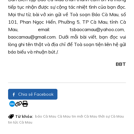
tiếp tục nhận được sự cộng tác nhiệt tình của bạn đọc.
Mọi thư từ, bài vở xin gửi về Toà soạn Báo Cà Mau, số
101, Phan Ngọc Hiển, Phường 5, TP Cà Mau, tỉnh Cà
Mau, email: tsbaocamau@yahoo.com,
baocamau@gmail.com. Dưới mỗi bài viết, bạn đọc vui
lòng ghi tên thật và địa chỉ để Toà soạn tiện liên hệ gửi
báo biếu và nhuận bút./.
BBT
Chia sẻ Facebook
Từ khóa:
báo Cà Mau
Cà Mau
tin mới Cà Mau
thời sự Cà Mau
tin tức Cà Mau