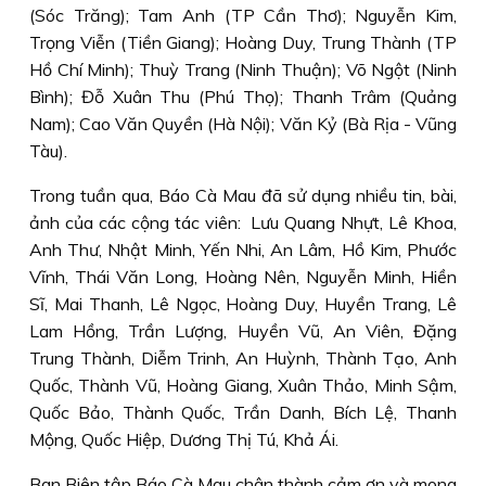
(Sóc Trăng); Tam Anh (TP Cần Thơ); Nguyễn Kim,
Trọng Viễn (Tiền Giang); Hoàng Duy, Trung Thành (TP
Hồ Chí Minh); Thuỳ Trang (Ninh Thuận); Võ Ngột (Ninh
Bình); Đỗ Xuân Thu (Phú Thọ); Thanh Trâm (Quảng
Nam); Cao Văn Quyền (Hà Nội); Văn Kỷ (Bà Rịa - Vũng
Tàu).
Trong tuần qua, Báo Cà Mau đã sử dụng nhiều tin, bài,
ảnh của các cộng tác viên:
Lưu Quang Nhựt, Lê Khoa,
Anh Thư, Nhật Minh, Yến Nhi, An Lâm, Hồ Kim, Phước
Vĩnh, Thái Văn Long, Hoàng Nên, Nguyễn Minh, Hiền
Sĩ, Mai Thanh, Lê Ngọc, Hoàng Duy, Huyền Trang, Lê
Lam Hồng, Trần Lượng, Huyền Vũ, An Viên, Đặng
Trung Thành, Diễm Trinh, An Huỳnh, Thành Tạo, Anh
Quốc, Thành Vũ, Hoàng Giang, Xuân Thảo, Minh Sậm,
Quốc Bảo, Thành Quốc, Trần Danh, Bích Lệ, Thanh
Mộng, Quốc Hiệp, Dương Thị Tú, Khả Ái.
Ban Biên tập Báo Cà Mau chân thành cảm ơn và mong