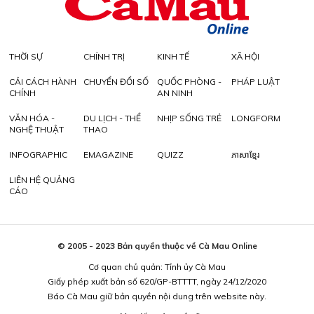
THỜI SỰ
CHÍNH TRỊ
KINH TẾ
XÃ HỘI
CẢI CÁCH HÀNH
CHUYỂN ĐỔI SỐ
QUỐC PHÒNG -
PHÁP LUẬT
CHÍNH
AN NINH
VĂN HÓA -
DU LỊCH - THỂ
NHỊP SỐNG TRẺ
LONGFORM
NGHỆ THUẬT
THAO
INFOGRAPHIC
EMAGAZINE
QUIZZ
ភាសាខ្មែរ
LIÊN HỆ QUẢNG
CÁO
© 2005 - 2023 Bản quyền thuộc về Cà Mau Online
Cơ quan chủ quản: Tỉnh ủy Cà Mau
Giấy phép xuất bản số 620/GP-BTTTT, ngày 24/12/2020
Báo Cà Mau giữ bản quyền nội dung trên website này.