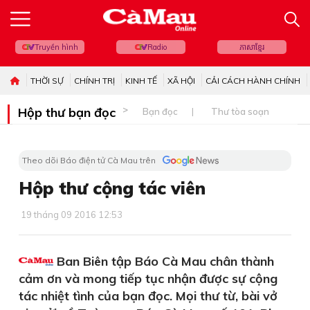
Truyền hình
Radio
ភាសាខ្មែរ
THỜI SỰ
CHÍNH TRỊ
KINH TẾ
XÃ HỘI
CẢI CÁCH HÀNH CHÍNH
Hộp thư bạn đọc
Bạn đọc
Thư tòa soạn
Theo dõi Báo điện tử Cà Mau trên
Hộp thư cộng tác viên
19 tháng 09 2016 12:53
Ban Biên tập Báo Cà Mau chân thành
cảm ơn và mong tiếp tục nhận được sự cộng
tác nhiệt tình của bạn đọc. Mọi thư từ, bài vở