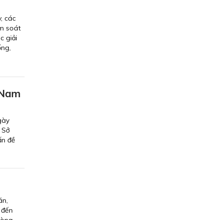
, các
ểm soát
c giải
ống,
 Nam
gày
 Sở
ấn đề
án,
 đến
hòng