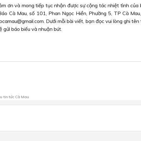
m ơn và mong tiếp tục nhận được sự cộng tác nhiệt tình của 
ạn Báo Cà Mau, số 101, Phan Ngọc Hiển, Phường 5, TP Cà Mau,
amau@gmail.com. Dưới mỗi bài viết, bạn đọc vui lòng ghi tên t
hệ gửi báo biếu và nhuận bút.
au
tin tức Cà Mau