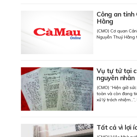
Công an tỉnh C
Hằng
(CMO) Cơ quan Cảnh s
Nguyễn Thuý Hằng thươ
Vụ tự tử tại 
nguyên nhân
(CMO) “Hiện giờ sức
toàn và còn đang tiế
xử lý trách nhiệm…”
Tất cả vì lợi