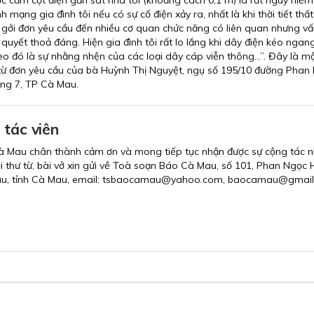
 cắm cột điện gần sát nhà tôi (khoảng cách 0,1 m) là rất nguy hiểm
nh mạng gia đình tôi nếu có sự cố điện xảy ra, nhất là khi thời tiết thấ
ã gởi đơn yêu cầu đến nhiều cơ quan chức năng có liên quan nhưng v
quyết thoả đáng. Hiện gia đình tôi rất lo lắng khi dây điện kéo ngang
o đó là sự nhằng nhện của các loại dây cáp viễn thông…”. Đây là m
 từ đơn yêu cầu của bà Huỳnh Thị Nguyệt, ngụ số 195/10 đường Phan 
ng 7, TP Cà Mau.
 tác viên
à Mau chân thành cảm ơn và mong tiếp tục nhận được sự cộng tác n
i thư từ, bài vở xin gửi về Toà soạn Báo Cà Mau, số 101, Phan Ngọc H
au, tỉnh Cà Mau, email: tsbaocamau@yahoo.com, baocamau@gmail