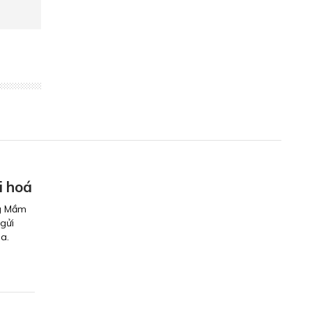
i hoá
ng Mầm
gửi
a.