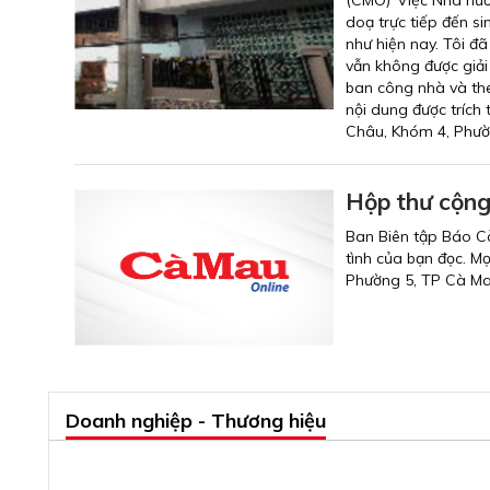
(CMO)“Việc Nhà nước
doạ trực tiếp đến si
như hiện nay. Tôi đ
vẫn không được giải 
ban công nhà và the
nội dung được trích
Châu, Khóm 4, Phườ
Hộp thư cộng
Ban Biên tập Báo C
tình của bạn đọc. Mọ
Phường 5, TP Cà M
Doanh nghiệp - Thương hiệu