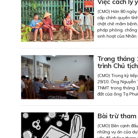
Việc cách ly 
(CMO) Hơn 80 ngày q
cấp chính quyền tỉn
chặt chẽ mầm bệnh,
pháp phòng, chống d
sinh hoạt của Nhân 
Trong tháng 
trình Chủ tịc
(CMO) Trong kỳ tiếp
29/10. Ông Nguyễn T
TNMT trong tháng 11
đất của ông Tạ Phư
Bài trừ tham
(CMO) Bên cạnh đấu 
những vụ án của dự 
vấn đề chống tham 