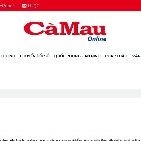
e
P
aper
LHQC
H CHÍNH
CHUYỂN ĐỔI SỐ
QUỐC PHÒNG - AN NINH
PHÁP LUẬT
VĂN