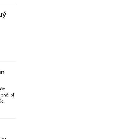
ý
̀
ận
oàn
phải bị
úc.