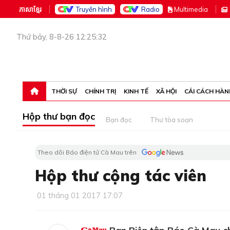
ភាសាខ្មែរ
Truyền hình
Radio
M
ultimedia
Thứ bảy, 8-8-26 12:25:32
THỜI SỰ
CHÍNH TRỊ
KINH TẾ
XÃ HỘI
CẢI CÁCH HÀN
Hộp thư bạn đọc
Bạn đọc
Thư tòa soạn
Theo dõi Báo điện tử Cà Mau trên
Hộp thư cộng tác viên
01 tháng 01 2017 17:07