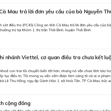
à Mau trả lời đơn yêu cầu của bà Nguyễn Thu
át điều tra (PC45) Công an tỉnh Cà Mau trả lời đơn yêu cầu của ba
̀ng trú tại Khóm 1, thị trấn Thới Bình, huyện Thới Bình:
chi nhánh Viettel, cơ quan điều tra chưa kết lu
 khoẻ con trai tôi chuyển biến tốt hơn, nhưng nó vẫn chưa tỉnh táo h
p tục điều trị. Tôi mong vụ việc sớm được làm sáng tỏ và ai vi phạm 
, bà Lê Thu Hồng, ngụ ấp Gành Hào 1, xã Hoà Tân, TP Cà Mau, bức x
 ích cộng đồng