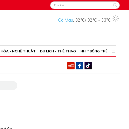
Cà Mau
,
32°C
/
32°C
-
33°C
 HÓA - NGHỆ THUẬT
DU LỊCH - THỂ THAO
NHỊP SỐNG TRẺ