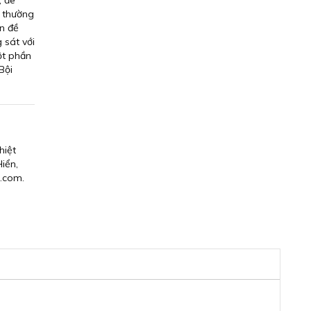
, đe
t thường
ấn đề
 sát với
ột phần
Bội
hiệt
iển,
.com.