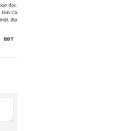
bạn đọc.
 tỉnh Cà
hật, địa
BBT