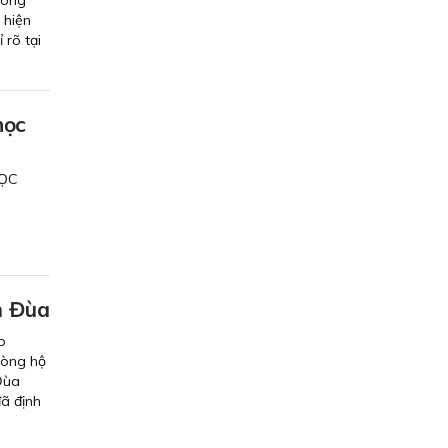
 hiện
 rõ tại
học
HỌC
m Đùa
p
hòng hộ
Đùa
đã định