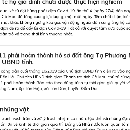
y tế hộ gia đình chưa được thực hiện nghiêm
ua, kể từ đợt bùng phát dịch Covid-19 lần thứ 4 (ngày 27/4) đến nay
h Cà Mau đã tăng cường lực lượng, một mặt ngày đêm chốt chặn, ki
 mặt khác không ngừng kêu gọi, vận động người dân cùng ủng hộ cá
ịch đề ra để đẩy lùi dịch Covid-19. Tất cả với quyết tâm đưa cuộc s
dân trở về trạng thái bình thường nhất.
11 phải hoàn thành hồ sơ đất ông Tạ Phương
h UBND tỉnh.
 công dân cuối tháng 10/2019 của Chủ tịch UBND tỉnh diễn ra vào n
iến Hải, Chủ tịch UBND tỉnh giao Thanh tra tỉnh Cà Mau chủ trì cùng
 phải hoàn thành Báo cáo theo đúng trình tự thời gian giải quyết v
ơng Nam, ấp Tân Hiệp, xã Tân Dân, huyện Đầm Dơi.
 nhũng vặt
tranh vạch trần và xử lý trách nhiệm cá nhân, tập thể với những đại 
án lớn về kinh tế thời gian qua thì Đảng và Nhà nước luôn quan tâm
nhũng vặt. “Chủ trương của Đảng, của Ban chỉ đạo Trung ương về p