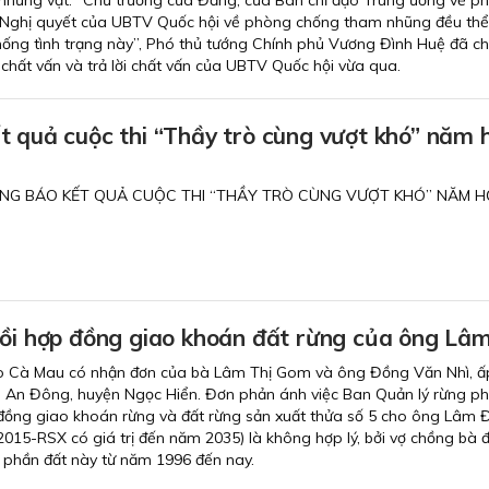
Nghị quyết của UBTV Quốc hội về phòng chống tham nhũng đều thể
ng tình trạng này”, Phó thủ tướng Chính phủ Vương Đình Huệ đã chỉ
 chất vấn và trả lời chất vấn của UBTV Quốc hội vừa qua.
t quả cuộc thi “Thầy trò cùng vượt khó” năm 
NG BÁO KẾT QUẢ CUỘC THI “THẦY TRÒ CÙNG VƯỢT KHÓ” NĂM 
hồi hợp đồng giao khoán đất rừng của ông Lâ
 Cà Mau có nhận đơn của bà Lâm Thị Gom và ông Đồng Văn Nhì, ấ
 An Đông, huyện Ngọc Hiển. Đơn phản ánh việc Ban Quản lý rừng p
 đồng giao khoán rừng và đất rừng sản xuất thửa số 5 cho ông Lâm 
015-RSX có giá trị đến năm 2035) là không hợp lý, bởi vợ chồng bà 
lý phần đất này từ năm 1996 đến nay.