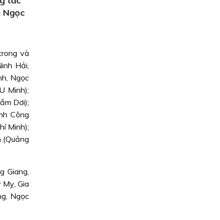
g tác
n Ngọc
trong và
inh Hải,
nh, Ngọc
U Minh);
ầm Dơi);
ành Công
í Minh);
m (Quảng
g Giang,
 Mỵ, Gia
ng, Ngọc