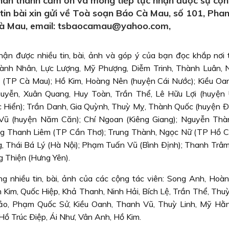
ân thành cảm ơn và mong tiếp tục nhận được sự cộn
, tin bài xin gửi về Toà soạn Báo Cà Mau, số 101, Pha
 Cà Mau, email: tsbaocamau@yahoo.com,
n được nhiều tin, bài, ảnh và góp ý của bạn đọc khắp nơi 
ành Nhân, Lực Lượng, Mỹ Phượng, Diễm Trinh, Thành Luân, N
h (TP Cà Mau); Hồ Kim, Hoàng Nên (huyện Cái Nước); Kiều Oa
guyễn, Xuân Quang, Huy Toàn, Trần Thể, Lê Hữu Lợi (huyện 
c Hiển); Trần Danh, Gia Quỳnh, Thuỳ Mỵ, Thành Quốc (huyện Ð
 Vũ (huyện Năm Căn); Chí Ngoan (Kiêng Giang); Nguyễn Th
ơng Thanh Liêm (TP Cần Thơ); Trung Thành, Ngọc Nữ (TP Hồ Ch
 Thái Bá Lý (Hà Nội); Phạm Tuấn Vũ (Bình Ðịnh); Thanh Trâ
 Thiện (Hưng Yên).
 nhiều tin, bài, ảnh của các cộng tác viên: Song Anh, Hoàn
 Kim, Quốc Hiệp, Khả Thanh, Ninh Hải, Bích Lệ, Trần Thể, Thuỳ
ảo, Phạm Quốc Sử, Kiều Oanh, Thanh Vũ, Thuỳ Linh, Mỹ Hằ
Hồ Trúc Ðiệp, Ái Như, Vân Anh, Hồ Kim.