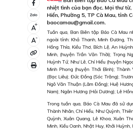
Ban Biên tập Báo Cà Mau ch
nhiệt tình của bạn đọc. Mọi thư từ
Hiển, Phường 5, TP Cà Mau, tỉnh
baocamau@gmail.com.
+
Tuần qua, Ban Biên tập Báo Cà Mau nhậ
-
ngoài tỉnh: Khả Thanh, Minh Ðương, Th
Hồng Thía, Kiều Thơ, Bích Lệ, An Huỳn
Minh, (huyện Trần Văn Thời); Trọng N
Huỳnh Tứ, Như Lê, Chí Hiểu (huyện Ngọ
Minh Phong (huyện Thới Bình); Thành
(Bạc Liêu); Ðức Ðồng (Sóc Trăng); Trư
Ngô Văn Thuận (Lâm Ðồng); Huệ Hương,
Nam); Ngân Hương (Hải Dương); Lê Hồng
Trong tuần qua, Báo Cà Mau đã sử dụng
Thành Nhân, Chí Hiểu, Như Quỳnh, Thiên
Quỳnh, Xuân Quang, Lê Khoa, Xuân Th
Minh, Kiều Oanh, Nhật Huy, Khởi Huỳnh, 