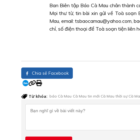
Ban Biên tập Báo Cà Mau chân thành cả
Mọi thư từ, tin bài xin gửi về Toà so
Mau, email: tsbaocamau@yahoo.com, baoc
chỉ, số điện thoại để Toà soạn tiện liên 
Chia sẻ Facebook
Từ khóa:
báo Cà Mau
Cà Mau
tin mới Cà Mau
thời sự Cà M