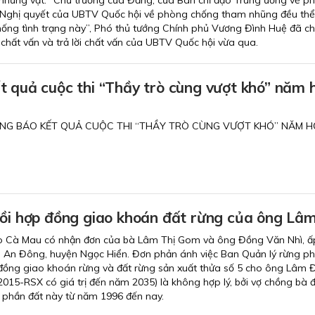
Nghị quyết của UBTV Quốc hội về phòng chống tham nhũng đều thể
ng tình trạng này”, Phó thủ tướng Chính phủ Vương Đình Huệ đã chỉ
 chất vấn và trả lời chất vấn của UBTV Quốc hội vừa qua.
t quả cuộc thi “Thầy trò cùng vượt khó” năm 
NG BÁO KẾT QUẢ CUỘC THI “THẦY TRÒ CÙNG VƯỢT KHÓ” NĂM 
hồi hợp đồng giao khoán đất rừng của ông Lâ
 Cà Mau có nhận đơn của bà Lâm Thị Gom và ông Đồng Văn Nhì, ấ
 An Đông, huyện Ngọc Hiển. Đơn phản ánh việc Ban Quản lý rừng p
 đồng giao khoán rừng và đất rừng sản xuất thửa số 5 cho ông Lâm 
015-RSX có giá trị đến năm 2035) là không hợp lý, bởi vợ chồng bà 
lý phần đất này từ năm 1996 đến nay.