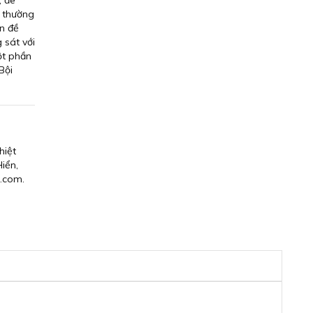
, đe
t thường
ấn đề
 sát với
ột phần
Bội
hiệt
iển,
.com.