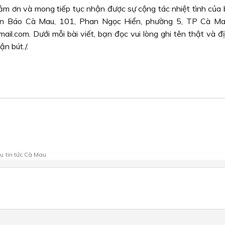
m ơn và mong tiếp tục nhận được sự cộng tác nhiệt tình của 
soạn Báo Cà Mau, 101, Phan Ngọc Hiển, phường 5, TP Cà Mau
com. Dưới mỗi bài viết, bạn đọc vui lòng ghi tên thật và đị
ận bút./.
au
tin tức Cà Mau