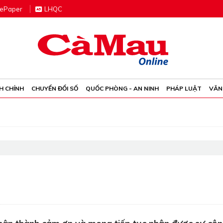
e
P
aper
LHQC
H CHÍNH
CHUYỂN ĐỔI SỐ
QUỐC PHÒNG - AN NINH
PHÁP LUẬT
VĂN