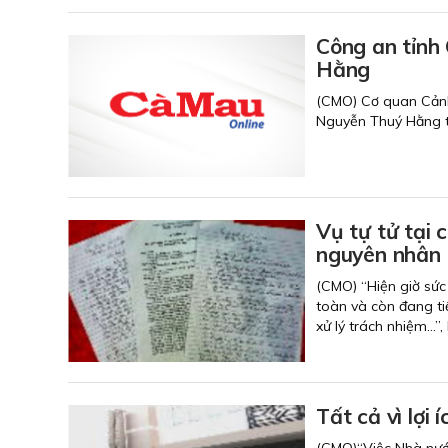
Công an tỉnh C
Hằng
(CMO) Cơ quan Cảnh s
Nguyễn Thuý Hằng thươ
Vụ tự tử tại 
nguyên nhân
(CMO) “Hiện giờ sức
toàn và còn đang tiế
xử lý trách nhiệm…”
Tất cả vì lợi