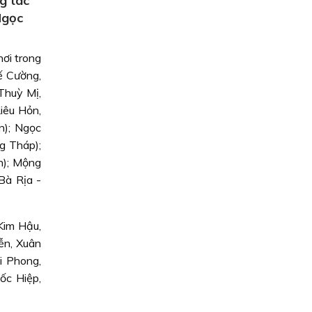
g tác
Ngọc
ơi trong
ế Cường,
Thuỳ Mị,
iêu Hỏn,
n); Ngọc
g Tháp);
h); Mộng
Bà Rịa -
 Kim Hậu,
ễn, Xuân
i Phong,
ốc Hiệp,