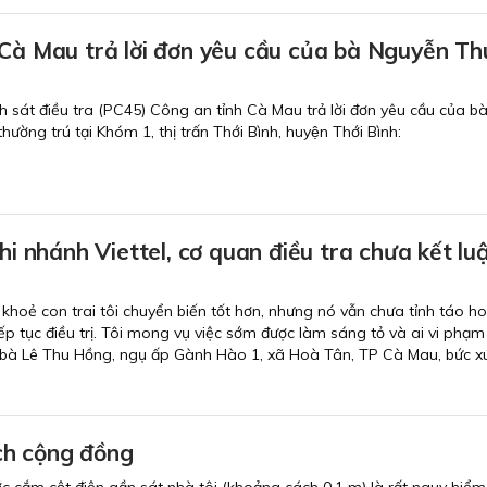
à Mau trả lời đơn yêu cầu của bà Nguyễn Thu
át điều tra (PC45) Công an tỉnh Cà Mau trả lời đơn yêu cầu của ba
̀ng trú tại Khóm 1, thị trấn Thới Bình, huyện Thới Bình:
chi nhánh Viettel, cơ quan điều tra chưa kết lu
 khoẻ con trai tôi chuyển biến tốt hơn, nhưng nó vẫn chưa tỉnh táo h
p tục điều trị. Tôi mong vụ việc sớm được làm sáng tỏ và ai vi phạm 
, bà Lê Thu Hồng, ngụ ấp Gành Hào 1, xã Hoà Tân, TP Cà Mau, bức x
 ích cộng đồng