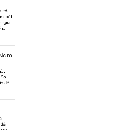
, các
ểm soát
c giải
ống,
 Nam
gày
 Sở
ấn đề
án,
 đến
hòng