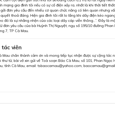
 cắm cột điện gần sát nhà tôi (khoảng cách 0,1 m) là rất nguy hiểm
nh mạng gia đình tôi nếu có sự cố điện xảy ra, nhất là khi thời tiết thấ
ã gởi đơn yêu cầu đến nhiều cơ quan chức năng có liên quan nhưng v
quyết thoả đáng. Hiện gia đình tôi rất lo lắng khi dây điện kéo ngang
o đó là sự nhằng nhện của các loại dây cáp viễn thông…”. Đây là m
 từ đơn yêu cầu của bà Huỳnh Thị Nguyệt, ngụ số 195/10 đường Phan 
ng 7, TP Cà Mau.
 tác viên
à Mau chân thành cảm ơn và mong tiếp tục nhận được sự cộng tác n
i thư từ, bài vở xin gửi về Toà soạn Báo Cà Mau, số 101, Phan Ngọc H
au, tỉnh Cà Mau, email: tsbaocamau@yahoo.com, baocamau@gmail