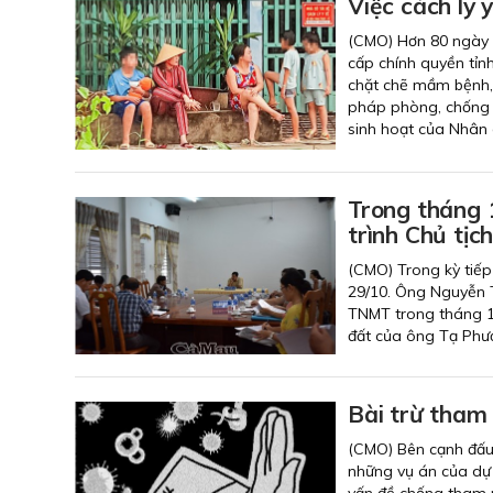
Việc cách ly 
(CMO) Hơn 80 ngày q
cấp chính quyền tỉn
chặt chẽ mầm bệnh,
pháp phòng, chống d
sinh hoạt của Nhân 
Trong tháng 
trình Chủ tịc
(CMO) Trong kỳ tiếp
29/10. Ông Nguyễn T
TNMT trong tháng 11
đất của ông Tạ Phư
Bài trừ tham
(CMO) Bên cạnh đấu 
những vụ án của dự 
vấn đề chống tham 