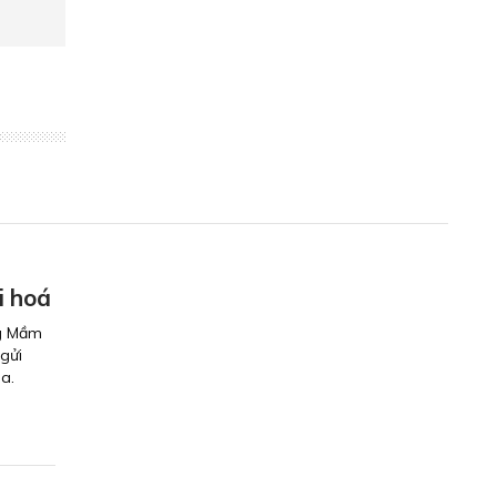
i hoá
ng Mầm
gửi
a.