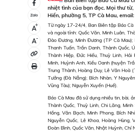
Ban Biên tập Báo Cà Mau ch
nhiệt tình của bạn đọc. Mọi thư từ
Hiển, phường 5, TP Cà Mau, ema
Từ ngày 17-24/4, Ban Biên tập Báo Cà M
+
và ngoài tỉnh:
Quốc Văn, Minh Luân, Thà
-
Đào Đương, Minh Đương (TP Cà Mau); Hồ
Thanh Tuấn, Trần Danh, Thành Quốc, Út
Thành Hiệp, Đức Hiếu, Thuỳ Linh, Hải
Minh, Huỳnh Anh, Kiều Oanh (huyện Trần
Trung Thành, Hoàng Duy, Lê Văn Hoà (T
Tưởng (Đà Nẵng); Bích Nhàn, Y Nguyên
Vũng Tàu); Nguyễn Xuyến (Huế).
Báo Cà Mau đã sử dụng nhiều tin, bài, ả
Thành Quốc, Thuỳ Linh, Chi Lăng, Minh
Hồng, Văn Bạch, Minh Phong, Bích Nhà
Nguyễn Quốc, Lê Khoa, Hoàng Hùng, V
Đoàn Bình, Quốc Văn, Nhật Huỳnh, Chí N