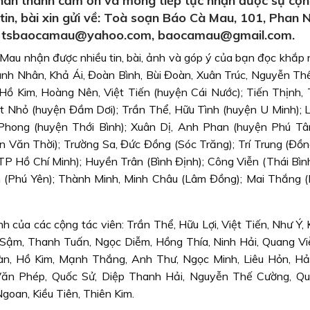
ân thành cảm ơn và mong tiếp tục nhận được sự cộn
, tin, bài xin gửi về: Toà soạn Báo Cà Mau, 101, Phan 
il: tsbaocamau@yahoo.com, baocamau@gmail.com.
au nhận được nhiều tin, bài, ảnh và góp ý của bạn đọc khắp n
nh Nhân, Khả Ái, Đoàn Bình, Bùi Đoàn, Xuân Trúc, Nguyễn Th
 Kim, Hoàng Nên, Việt Tiến (huyện Cái Nước); Tiến Thịnh, 
 Nhỏ (huyện Đầm Dơi); Trần Thể, Hữu Tình (huyện U Minh); L
 Phong (huyện Thới Bình); Xuân Dị, Anh Phan (huyện Phú Tâ
 Văn Thời); Trường Sa, Đức Đồng (Sóc Trăng); Trí Trung (Đồn
P Hồ Chí Minh); Huyền Trân (Bình Định); Công Viễn (Thái Bìn
 (Phú Yên); Thành Minh, Minh Châu (Lâm Đồng); Mai Thắng (
nh của các cộng tác viên:
Trần Thể, Hữu Lợi, Việt Tiến, Như Ý,
 Sậm, Thanh Tuấn, Ngọc Diễm, Hồng Thía, Ninh Hải, Quang Vi
n, Hồ Kim, Mạnh Thắng, Anh Thư, Ngọc Minh, Liêu Hỏn, Hả
ăn Phép, Quốc Sử, Diệp Thanh Hải, Nguyễn Thế Cường, Qu
goan, Kiều Tiên, Thiên Kim.