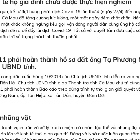
y tế hộ gia đình chưa được thực hiện nghiêm
ua, kể từ đợt bùng phát dịch Covid-19 lần thứ 4 (ngày 27/4) đến nay
h Cà Mau đã tăng cường lực lượng, một mặt ngày đêm chốt chặn, ki
 mặt khác không ngừng kêu gọi, vận động người dân cùng ủng hộ cá
ịch đề ra để đẩy lùi dịch Covid-19. Tất cả với quyết tâm đưa cuộc s
dân trở về trạng thái bình thường nhất.
11 phải hoàn thành hồ sơ đất ông Tạ Phương
h UBND tỉnh.
 công dân cuối tháng 10/2019 của Chủ tịch UBND tỉnh diễn ra vào n
iến Hải, Chủ tịch UBND tỉnh giao Thanh tra tỉnh Cà Mau chủ trì cùng
 phải hoàn thành Báo cáo theo đúng trình tự thời gian giải quyết v
ơng Nam, ấp Tân Hiệp, xã Tân Dân, huyện Đầm Dơi.
 nhũng vặt
tranh vạch trần và xử lý trách nhiệm cá nhân, tập thể với những đại 
án lớn về kinh tế thời gian qua thì Đảng và Nhà nước luôn quan tâm
nhũng vặt. “Chủ trương của Đảng, của Ban chỉ đạo Trung ương về p