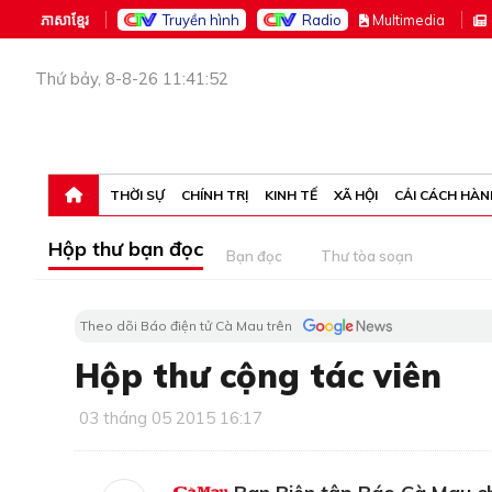
ភាសាខ្មែរ
Truyền hình
Radio
M
ultimedia
Thứ bảy, 8-8-26 11:41:52
THỜI SỰ
CHÍNH TRỊ
KINH TẾ
XÃ HỘI
CẢI CÁCH HÀN
Hộp thư bạn đọc
Bạn đọc
Thư tòa soạn
Theo dõi Báo điện tử Cà Mau trên
Hộp thư cộng tác viên
03 tháng 05 2015 16:17