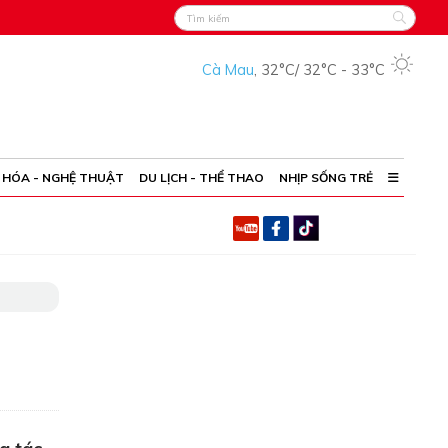
Cà Mau
,
32°C
/
32°C
-
33°C
 HÓA - NGHỆ THUẬT
DU LỊCH - THỂ THAO
NHỊP SỐNG TRẺ