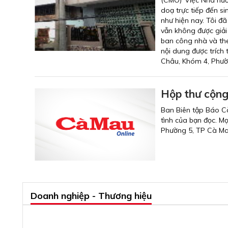
(CMO)“Việc Nhà nước
doạ trực tiếp đến si
như hiện nay. Tôi đ
vẫn không được giải 
ban công nhà và the
nội dung được trích
Châu, Khóm 4, Phườ
Hộp thư cộng
Ban Biên tập Báo C
tình của bạn đọc. Mọ
Phường 5, TP Cà M
Doanh nghiệp - Thương hiệu