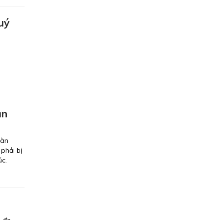
ý
̀
ận
oàn
phải bị
úc.