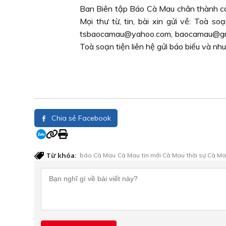
Ban Biên tập Báo Cà Mau chân thành cả
Mọi thư từ, tin, bài xin gửi về: Toà 
tsbaocamau@yahoo.com, baocamau@gmail.
Toà soạn tiện liên hệ gửi báo biếu và nhu
Chia sẻ Facebook
Từ khóa:
báo Cà Mau
Cà Mau
tin mới Cà Mau
thời sự Cà M