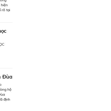
 hiện
 rõ tại
học
HỌC
m Đùa
p
hòng hộ
Đùa
đã định