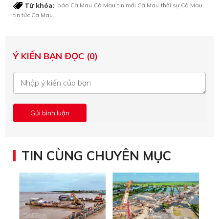
Từ khóa:
báo Cà Mau
Cà Mau
tin mới Cà Mau
thời sự Cà Mau
tin tức Cà Mau
Ý KIẾN BẠN ĐỌC (0)
TIN CÙNG CHUYÊN MỤC