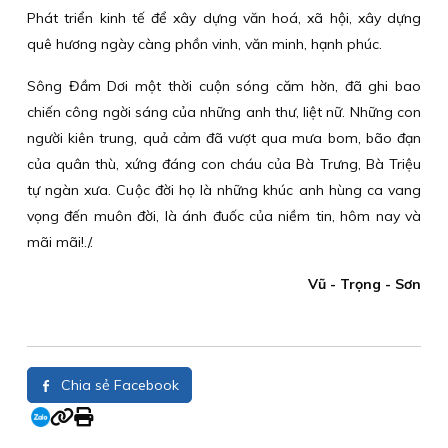
Phát triển kinh tế để xây dựng văn hoá, xã hội, xây dựng
quê hương ngày càng phồn vinh, văn minh, hạnh phúc.
Sông Đầm Dơi một thời cuộn sóng căm hờn, đã ghi bao
chiến công ngời sáng của những anh thư, liệt nữ. Những con
người kiên trung, quả cảm đã vượt qua mưa bom, bão đạn
của quân thù, xứng đáng con cháu của Bà Trưng, Bà Triệu
tự ngàn xưa. Cuộc đời họ là những khúc anh hùng ca vang
vọng đến muôn đời, là ánh đuốc của niềm tin, hôm nay và
mãi mãi!./.
Vũ - Trọng - Sơn
Chia sẻ Facebook