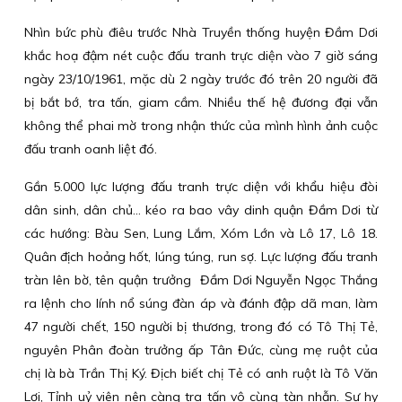
Nhìn bức phù điêu trước Nhà Truyền thống huyện Đầm Dơi
khắc hoạ đậm nét cuộc đấu tranh trực diện vào 7 giờ sáng
ngày 23/10/1961, mặc dù 2 ngày trước đó trên 20 người đã
bị bắt bớ, tra tấn, giam cầm. Nhiều thế hệ đương đại vẫn
không thể phai mờ trong nhận thức của mình hình ảnh cuộc
đấu tranh oanh liệt đó.
Gần 5.000 lực lượng đấu tranh trực diện với khẩu hiệu đòi
dân sinh, dân chủ... kéo ra bao vây dinh quận Đầm Dơi từ
các hướng: Bàu Sen, Lung Lắm, Xóm Lớn và Lô 17, Lô 18.
Quân địch hoảng hốt, lúng túng, run sợ. Lực lượng đấu tranh
tràn lên bờ, tên quận trưởng Đầm Dơi Nguyễn Ngọc Thắng
ra lệnh cho lính nổ súng đàn áp và đánh đập dã man, làm
47 người chết, 150 người bị thương, trong đó có Tô Thị Tẻ,
nguyên Phân đoàn trưởng ấp Tân Đức, cùng mẹ ruột của
chị là bà Trần Thị Ký. Địch biết chị Tẻ có anh ruột là Tô Văn
Lợi, Tỉnh uỷ viên nên càng tra tấn vô cùng tàn nhẫn. Sự hy