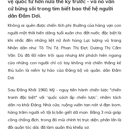
vệ quốc từ hơn nửa thế kỷ trước - và nó vẫn
cứ bừng sôi trong tim biết bao thế hệ người
dân Đầm Dơi.
Không ai quên được chiến tích phi thường của hàng vạn con
người một thời hiến dâng tuổi xuân cho đất nước, đặc biệt là
khi nhắc đến những liệt nữ Anh hùng Lực lượng vũ trang
Nhân dân như: Tô Thị Tẻ, Phan Thị Đẹt, Dương Thị Cẩm
Vân. Dù đã 60 năm trôi qua nhưng khí phách hiên ngang
của những con người chỉ có tay không mà chiến thắng kẻ
thù luôn là niềm tự hào của Đảng bộ và quân, dân Đầm
Dơi.
Sau Đồng Khởi 1960, Mỹ - nguỵ tiến hành chiến lược "chiến
tranh đặc biệt" với “quốc sách ấp chiến lược”, nhằm tách
dân ra khỏi Đảng. Nhà cửa, ruộng vườn tan nát vì đạn bom,
hàng trăm người vô tội bị bắn giết dã man. Bằng 3 mũi giáp
công chống địch, trong đó mũi chính trị trực diện, phần lớn là
đội quân tóc dài, đã làm quân thù khiếp sợ.