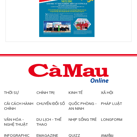
THỜI SỰ
CHÍNH TRỊ
KINH TẾ
XÃ HỘI
CẢI CÁCH HÀNH
CHUYỂN ĐỔI SỐ
QUỐC PHÒNG -
PHÁP LUẬT
CHÍNH
AN NINH
VĂN HÓA -
DU LỊCH - THỂ
NHỊP SỐNG TRẺ
LONGFORM
NGHỆ THUẬT
THAO
INFOGRAPHIC
EMAGAZINE
QUIZZ
ភាសាខ្មែរ