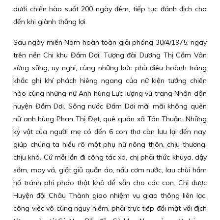
dưới chiến hào suốt 200 ngày đêm, tiếp tục đánh địch cho
đến khi giành thắng lợi.
Sau ngày miền Nam hoàn toàn giải phóng 30/4/1975, ngay
trên nền Chi khu Đầm Dơi, Tượng đài Dương Thị Cẩm Vân
sừng sững, uy nghi, cùng những bức phù điêu hoành tráng
khắc ghi khí phách hiêng ngang của nữ kiện tướng chiến
hào cùng những nữ Anh hùng Lực lượng vũ trang Nhân dân
huyện Đầm Dơi. Sông nước Đầm Dơi mãi mãi không quên
nữ anh hùng Phan Thị Đẹt, quê quán xã Tân Thuận. Những
kỷ vật của người mẹ có đến 6 con thơ còn lưu lại đến nay,
giúp chúng ta hiểu rõ một phụ nữ nông thôn, chịu thương,
chịu khó. Cứ mỗi lần đi công tác xa, chị phải thức khuya, dậy
sớm, may vá, giặt giũ quần áo, nấu cơm nước, lau chùi hầm
hố tránh phi pháo thật khô để sẵn cho các con. Chị được
Huyện đội Châu Thành giao nhiệm vụ giao thông liên lạc,
công việc vô cùng nguy hiểm, phải trực tiếp đối mặt với địch