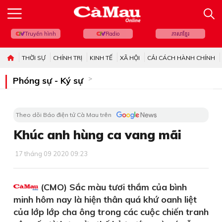
Truyền hình
Radio
ភាសាខ្មែរ
THỜI SỰ
CHÍNH TRỊ
KINH TẾ
XÃ HỘI
CẢI CÁCH HÀNH CHÍNH
Phóng sự - Ký sự
Theo dõi Báo điện tử Cà Mau trên
Khúc anh hùng ca vang mãi
17 tháng 09 2020 09:23
(CMO) Sắc màu tươi thắm của bình
minh hôm nay là hiện thân quá khứ oanh liệt
của lớp lớp cha ông trong các cuộc chiến tranh