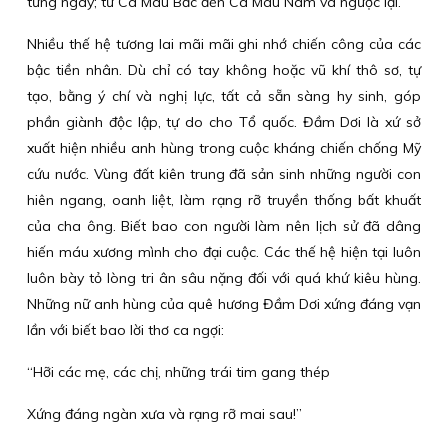
từng ngày; từ Cà Mau Bắc đến Cà Mau Nam và ngược lại.
Nhiều thế hệ tương lai mãi mãi ghi nhớ chiến công của các
bậc tiền nhân. Dù chỉ có tay không hoặc vũ khí thô sơ, tự
tạo, bằng ý chí và nghị lực, tất cả sẵn sàng hy sinh, góp
phần giành độc lập, tự do cho Tổ quốc. Đầm Dơi là xứ sở
xuất hiện nhiều anh hùng trong cuộc kháng chiến chống Mỹ
cứu nước. Vùng đất kiên trung đã sản sinh những người con
hiên ngang, oanh liệt, làm rạng rỡ truyền thống bất khuất
của cha ông. Biết bao con người làm nên lịch sử đã dâng
hiến máu xương mình cho đại cuộc. Các thế hệ hiện tại luôn
luôn bày tỏ lòng tri ân sâu nặng đối với quá khứ kiêu hùng.
Những nữ anh hùng của quê hương Đầm Dơi xứng đáng vạn
lần với biết bao lời thơ ca ngợi:
“Hỡi các mẹ, các chị, những trái tim gang thép
Xứng đáng ngàn xưa và rạng rỡ mai sau!”