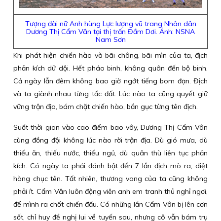
Tượng đài nữ Anh hùng Lực lượng vũ trang Nhân dân
Dương Thị Cẩm Vân tại thị trấn Đầm Dơi. Ảnh: NSNA
Nam Sơn
Khi phát hiện chiến hào và bãi chông, bãi mìn của ta, địch
phản kích dữ dội. Hết pháo binh, không quân đến bộ binh.
Cả ngày lẫn đêm không bao giờ ngớt tiếng bom đạn. Địch
và ta giành nhau từng tấc đất. Lúc nào ta cũng quyết giữ
vững trận địa, bám chặt chiến hào, bắn gục từng tên địch.
Suốt thời gian vào cao điểm bao vây, Dương Thị Cẩm Vân
cùng đồng đội không lúc nào rời trận địa. Dù gió mưa, dù
thiếu ăn, thiếu nước, thiếu ngủ, dù quân thù liên tục phản
kích. Có ngày ta phải đánh bật đến 7 lần địch mò ra, diệt
hàng chục tên. Tất nhiên, thương vong của ta cũng không
phải ít. Cẩm Vân luôn động viên anh em tranh thủ nghỉ ngơi,
để mình ra chốt chiến đấu. Có những lần Cẩm Vân bị lên cơn
sốt, chỉ huy đề nghị lui về tuyến sau, nhưng cô vẫn bám trụ