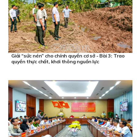
Giải “sức nén” cho chính quyền cơ sở - Bài 3: Trao
quyền thực chất, khơi thông nguồn lực