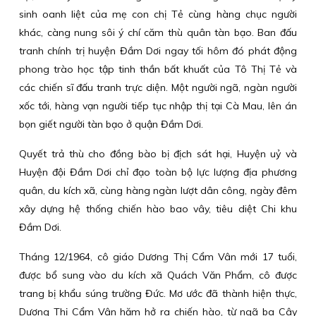
sinh oanh liệt của mẹ con chị Tẻ cùng hàng chục người
khác, càng nung sôi ý chí căm thù quân tàn bạo. Ban đấu
tranh chính trị huyện Đầm Dơi ngay tối hôm đó phát động
phong trào học tập tinh thần bất khuất của Tô Thị Tẻ và
các chiến sĩ đấu tranh trực diện. Một người ngã, ngàn người
xốc tới, hàng vạn người tiếp tục nhập thị tại Cà Mau, lên án
bọn giết người tàn bạo ở quận Đầm Dơi.
Quyết trả thù cho đồng bào bị địch sát hại, Huyện uỷ và
Huyện đội Đầm Dơi chỉ đạo toàn bộ lực lượng địa phương
quân, du kích xã, cùng hàng ngàn lượt dân công, ngày đêm
xây dựng hệ thống chiến hào bao vây, tiêu diệt Chi khu
Đầm Dơi.
Tháng 12/1964, cô giáo Dương Thị Cẩm Vân mới 17 tuổi,
được bổ sung vào du kích xã Quách Văn Phẩm, cô được
trang bị khẩu súng trường Đức. Mơ ước đã thành hiện thực,
Dương Thị Cẩm Vân hăm hở ra chiến hào, từ ngã ba Cây