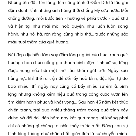
Những tên đất, tên làng, tên công trình ở Đầm Dơi từ lâu ghi
đậm danh tính những anh hùng thời chống Mỹ cứu nước. Mỗi
chặng đường, mỗi bước tiến - hướng về phía trước - quá khứ
và hiện tại như mãi mãi hoà quyện, như luôn luôn song
hành, như hối hả, rộn ràng cùng nhịp thở… trước những sắc
màu tươi thắm của quê hương.
Nét đẹp dịu hiền làm say đắm lòng người của bức tranh quê
hương chan chứa nắng gió thanh bình, đậm tình xứ sở, từng
được nung nấu bởi một thời lửa khói ngút trời. Ngày xưa
hừng hực khí thế ra trận để đổi lấy hoà bình, độc lập, tự do
bao nhiêu, thì ngày nay cũng có bấy nhiêu sự êm ả, bình
lặng nhưng không kém hiệu quả trong công cuộc vươn lên
tìm kiếm hạnh phúc và khát vọng… Sau hơn 45 năm kết thúc
chiến tranh, trải qua nhiều thăng trầm trong quá trình xây
dựng và đổi đời, đến hôm nay kết quả mang lại không phải
chỉ có những gì chúng ta nhìn thấy trước mắt. Đằng sau sự
bình lặng tưởng như chân chất, giản đơn là sự chuyển mình.