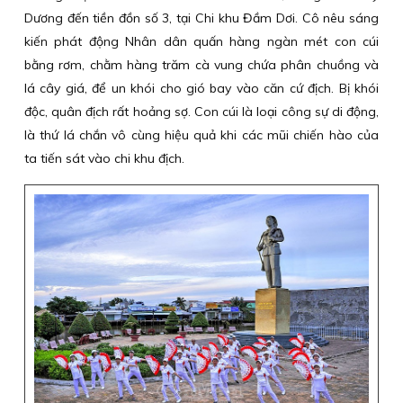
Dương đến tiền đồn số 3, tại Chi khu Đầm Dơi. Cô nêu sáng
kiến phát động Nhân dân quấn hàng ngàn mét con cúi
bằng rơm, chằm hàng trăm cà vung chứa phân chuồng và
lá cây giá, để un khói cho gió bay vào căn cứ địch. Bị khói
độc, quân địch rất hoảng sợ. Con cúi là loại công sự di động,
là thứ lá chắn vô cùng hiệu quả khi các mũi chiến hào của
ta tiến sát vào chi khu địch.