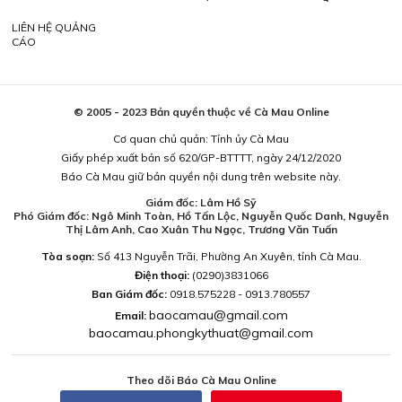
LIÊN HỆ QUẢNG
CÁO
© 2005 - 2023 Bản quyền thuộc về Cà Mau Online
Cơ quan chủ quản: Tỉnh ủy Cà Mau
Giấy phép xuất bản số 620/GP-BTTTT, ngày 24/12/2020
Báo Cà Mau giữ bản quyền nội dung trên website này.
Giám đốc: Lâm Hồ Sỹ
Phó Giám đốc: Ngô Minh Toàn, Hồ Tấn Lộc, Nguyễn Quốc Danh, Nguyễn
Thị Lâm Anh, Cao Xuân Thu Ngọc, Trương Văn Tuấn
Tòa soạn:
Số 413 Nguyễn Trãi, Phường An Xuyên, tỉnh Cà Mau.
Điện thoại:
(0290)3831066
Ban Giám đốc:
0918.575228 - 0913.780557
baocamau@gmail.com
Email:
baocamau.phongkythuat@gmail.com
Theo dõi Báo Cà Mau Online