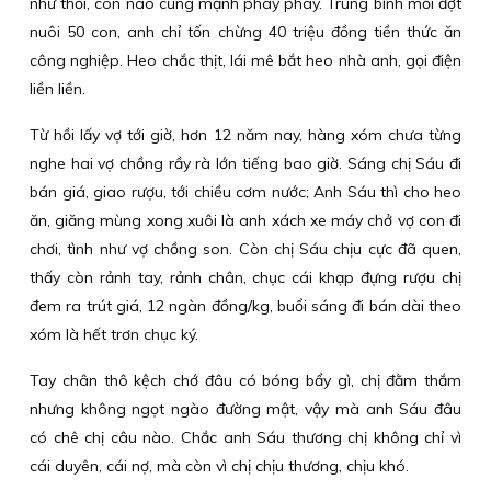
như thổi, con nào cũng mạnh phây phây. Trung bình mỗi đợt
nuôi 50 con, anh chỉ tốn chừng 40 triệu đồng tiền thức ăn
công nghiệp. Heo chắc thịt, lái mê bắt heo nhà anh, gọi điện
liền liền.
Từ hồi lấy vợ tới giờ, hơn 12 năm nay, hàng xóm chưa từng
nghe hai vợ chồng rầy rà lớn tiếng bao giờ. Sáng chị Sáu đi
bán giá, giao rượu, tới chiều cơm nước; Anh Sáu thì cho heo
ăn, giăng mùng xong xuôi là anh xách xe máy chở vợ con đi
chơi, tình như vợ chồng son. Còn chị Sáu chịu cực đã quen,
thấy còn rảnh tay, rảnh chân, chục cái khạp đựng rượu chị
đem ra trút giá, 12 ngàn đồng/kg, buổi sáng đi bán dài theo
xóm là hết trơn chục ký.
Tay chân thô kệch chớ đâu có bóng bẩy gì, chị đằm thắm
nhưng không ngọt ngào đường mật, vậy mà anh Sáu đâu
có chê chị câu nào. Chắc anh Sáu thương chị không chỉ vì
cái duyên, cái nợ, mà còn vì chị chịu thương, chịu khó.