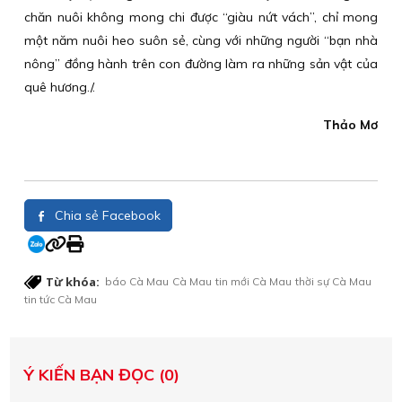
chăn nuôi không mong chi được “giàu nứt vách”, chỉ mong
một năm nuôi heo suôn sẻ, cùng với những người “bạn nhà
nông” đồng hành trên con đường làm ra những sản vật của
quê hương./.
Thảo Mơ
Chia sẻ Facebook
Từ khóa:
báo Cà Mau
Cà Mau
tin mới Cà Mau
thời sự Cà Mau
tin tức Cà Mau
Ý KIẾN BẠN ĐỌC (0)