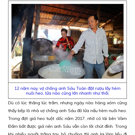
12 năm nay, vợ chồng anh Sáu Toàn đặt rượu lấy hèm
nuôi heo, lứa nào cũng lớn nhanh như thổi.
Dù có lúc thăng lúc trầm, nhưng ngày nào hàng xóm cũng
thấy bếp lò nhà vợ chồng anh Sáu đỏ lửa nấu hèm nuôi heo.
Trong đợt giá heo tuột dốc năm 2017, nhờ có lái bên Vàm
Đầm bắt được giá nên anh Sáu vẫn còn lời chút đỉnh. Trong
khi nhiều người trắng tay, bỏ chuồng thì anh lại làm liều đi