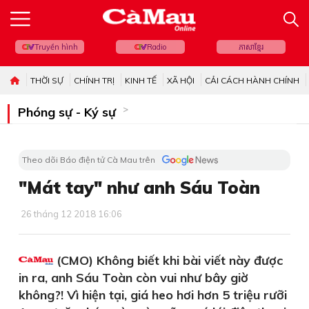
Truyền hình
Radio
ភាសាខ្មែរ
THỜI SỰ
CHÍNH TRỊ
KINH TẾ
XÃ HỘI
CẢI CÁCH HÀNH CHÍNH
Phóng sự - Ký sự
Theo dõi Báo điện tử Cà Mau trên
"Mát tay" như anh Sáu Toàn
26 tháng 12 2018 16:06
(CMO) Không biết khi bài viết này được
in ra, anh Sáu Toàn còn vui như bây giờ
không?! Vì hiện tại, giá heo hơi hơn 5 triệu rưỡi