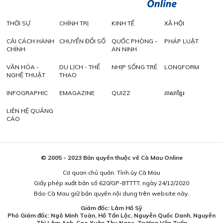
THỜI SỰ
CHÍNH TRỊ
KINH TẾ
XÃ HỘI
CẢI CÁCH HÀNH
CHUYỂN ĐỔI SỐ
QUỐC PHÒNG -
PHÁP LUẬT
CHÍNH
AN NINH
VĂN HÓA -
DU LỊCH - THỂ
NHỊP SỐNG TRẺ
LONGFORM
NGHỆ THUẬT
THAO
INFOGRAPHIC
EMAGAZINE
QUIZZ
ភាសាខ្មែរ
LIÊN HỆ QUẢNG
CÁO
© 2005 - 2023 Bản quyền thuộc về Cà Mau Online
Cơ quan chủ quản: Tỉnh ủy Cà Mau
Giấy phép xuất bản số 620/GP-BTTTT, ngày 24/12/2020
Báo Cà Mau giữ bản quyền nội dung trên website này.
Giám đốc: Lâm Hồ Sỹ
Phó Giám đốc: Ngô Minh Toàn, Hồ Tấn Lộc, Nguyễn Quốc Danh, Nguyễn
Thị Lâm Anh, Cao Xuân Thu Ngọc, Trương Văn Tuấn