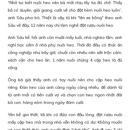
"Nhờ tui biết nuôi heo nên bả mới chịu lấy tui đó chớ. Thấy
bả có duyên, giỏi giang, cưới về cho đặt hèm nuôi heo luôn”,
anh Sáu pha trò. Thiệt là vậy, từ khi "lên xe bông" theo anh
Sáu về đây, 12 năm nay chị làm nghề đặt rượu nuôi heo.
Anh Sáu kể, hồi anh còn mười mấy tuổi, nhà nghèo lắm, anh
nghỉ học sớm ở nhà phụ nuôi heo. Thời đó đâu có thức ăn
công nghiệp như bây giờ, chuối còn nhiều nên xắt trộn cám,
xách cặn cho heo ăn. 1 năm nuôi chừng 4 cặp heo là đủ
sống.
Ông bà già thấy anh có tay nuôi nên cho cặp heo nuôi
riêng. Đàn heo của anh càng ngày càng nhiều, để dành từ
từ anh mới có tiền cưới vợ và chọn con heo ngon nhất đãi
bà con, hàng xóm trong ngày đám cưới.
Yên bề gia thất, tới khi có đứa con đầu lòng, đặt rượu nuôi
mấy cặp heo mà trong nhà vẫn không có dư. Không muốn
vợ con thiệt thòi, anh quyết định "chơi lớn". Anh đi vay 3 chỉ