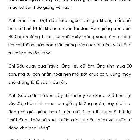
mua 50 con heo giống về nuôi.
Anh Sáu nói: “Đợt đó nhiều người chờ giá không nổi phải
bán, từ huề tới lỗ, không có vốn tái đàn. Heo giống trên dưới
800 ngàn đồng 1 con, tui nuôi mấy tháng sau giá heo tăng
lên chút đỉnh, bán xong lời chừng trăm ngoài triệu, vợ chồng
tui mừng muốn khóc”.
Chị Sáu quay qua “rầy”: “Ổng liều dữ lắm. Ổng tính mua 60
con, mà tui cằn nhằn hoài nên mới bớt chục con. Cũng may,
chớ không là lỗ sặc máu rồi”.
Anh Sáu cười: “Lỗ keo này thì tui bày keo khác. Giá heo sụt
vậy đó, chớ mình mua con giống không ngán, bây giờ heo
đang có giá, giống hơn 1 triệu rưỡi 1 con thì tui nuôi bớt lại
chút đỉnh. Thấy bả xách nước cực, tui gắn thêm vòi nước tự
động cho heo uống”.