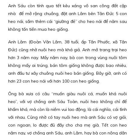
Anh Sáu còn tính qua tết kêu xáng vô san công đất cặp
nhà để mở rộng chuồng, đặt anh Lâm bên Tân Đức 5 con
heo nái, sắm thêm cái “giường đẻ” cho heo nái để năm sau
không tốn tiền mua heo giống.
Anh Lâm (Đoàn Văn Lâm, 38 tuổi, ấp Tân Phước, xã Tân
Đức) cũng nhờ nuôi heo mà khá giả. Anh mở trang trại heo
hơn 3 năm nay. Mấy năm nay, bà con trong vùng nuôi tôm
không mấy ai trúng, bán tôm giống không được bao nhiêu,
anh đầu tư xây chuồng nuôi heo bán giống. Bây giờ, anh có
hơn 23 con heo nái với hơn 100 con heo giống.
Ông bà xưa có câu “muốn giàu nuôi cá, muốn khá nuôi
heo”, với vợ chồng anh Sáu Toàn, nuôi heo không chỉ để
khấm khá, mà còn là niềm vui lao động, là cái nghĩa, cái tình
với nhau. Cũng nhờ có tay nuôi heo mà anh Sáu có vợ giỏi,
con ngoan, lo được đủ đầy cho cha mẹ già. Tết con heo
năm nay, vợ chồng anh Sáu, anh Lâm, hay bà con nông dân