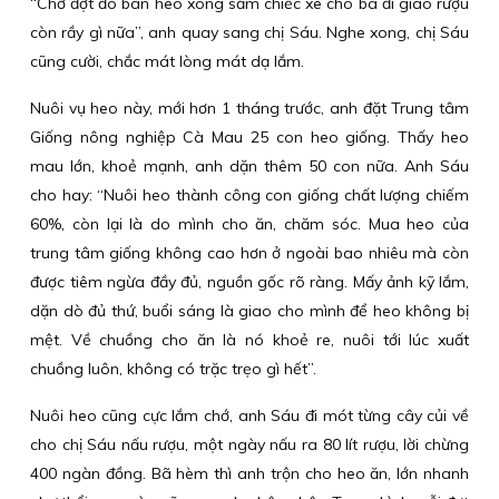
“Chớ đợt đó bán heo xong sắm chiếc xe cho bà đi giao rượu
còn rầy gì nữa”, anh quay sang chị Sáu. Nghe xong, chị Sáu
cũng cười, chắc mát lòng mát dạ lắm.
Nuôi vụ heo này, mới hơn 1 tháng trước, anh đặt Trung tâm
Giống nông nghiệp Cà Mau 25 con heo giống. Thấy heo
mau lớn, khoẻ mạnh, anh dặn thêm 50 con nữa. Anh Sáu
cho hay: “Nuôi heo thành công con giống chất lượng chiếm
60%, còn lại là do mình cho ăn, chăm sóc. Mua heo của
trung tâm giống không cao hơn ở ngoài bao nhiêu mà còn
được tiêm ngừa đầy đủ, nguồn gốc rõ ràng. Mấy ảnh kỹ lắm,
dặn dò đủ thứ, buổi sáng là giao cho mình để heo không bị
mệt. Về chuồng cho ăn là nó khoẻ re, nuôi tới lúc xuất
chuồng luôn, không có trặc trẹo gì hết”.
Nuôi heo cũng cực lắm chớ, anh Sáu đi mót từng cây củi về
cho chị Sáu nấu rượu, một ngày nấu ra 80 lít rượu, lời chừng
400 ngàn đồng. Bã hèm thì anh trộn cho heo ăn, lớn nhanh