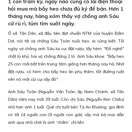
1 con trăm ký, ngày nào cũng có lái điện thoại
hỏi mua mà bầy heo chưa đủ ký để bán. Hơn 1
tháng nay, hàng xóm thấy vợ chồng anh Sáu
cứ rù rì, tủm tỉm suốt ngày.
Ở xã Tân Dân, xã đầu tiên đạt chuẩn NTM của huyện Đầm
Dơi, nói tới vợ chồng Sáu Toàn nuôi heo, ai cũng biết. Tối
ngày vợ chồng anh Sáu lui cui đặt rượu, lấy hèm. "Đồ nghề"
chất lủ khủ, hai vợ chồng đứng 2 lò. Anh Sáu khoe: "Bầy heo
25 con mới bắt trên trung tâm giống hơn tháng nay hà. Nhờ
đặt rượu, có hèm cho bầy heo ăn phụ thêm, tốt đường ruột
nên nó mới cùi cụi vậy đó".
Anh Sáu Toàn (Nguyễn Văn Toàn, ấp Nam Chánh, xã Tân
Dân) năm nay mới 39 tuổi. Còn chị Sáu (Nguyễn Kim Chiều)
nhỏ hơn anh 1 tuổi. Quê chị tuốt bên Tạ An Khương, gia đình
có tới 14 người con (9 người con gái), vậy mà bà mai dẫn
anh qua nhà chơi là anh “chấm” chị liền.