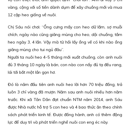
vàng, cộng với số tiền dành dụm để xây chuồng mới và mua
12 cặp heo giống về nuôi.
Chị Sáu nói chơi: “Ổng cưng mấy con heo dữ lắm, sợ muỗi
chích, ngày nào cũng giăng mùng cho heo, dội chuồng, tắm
heo ngày 3, 4 lần. Vậy mà từ hồi lấy ổng về có khi nào ổng
giăng mùng cho tui ngủ đâu”.
Người ta nuôi heo 4-5 tháng mới xuất chuồng, còn anh nuôi
đủ 3 tháng 10 ngày là bán, con nào con nấy đủ tạ đều rang,
lái tới bắt một lần gọn hơ.
Đó là năm đầu tiên anh nuôi heo lời hơn 70 triệu đồng, trả
luôn 3 chỉ vàng đã mượn. Năm sau anh nuôi nhiều hơn năm
trước. Khi xã Tân Dân đạt chuẩn NTM năm 2014, anh Sáu
được Nhà nước hỗ trợ 5 con heo và 4 bao thức ăn theo chính
sách phát triển kinh tế. Được đồng hành, anh có thêm động
lực để duy trì và phát triển nghề nuôi con eng éc này.