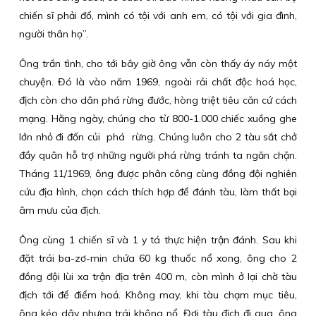
chiến sĩ phải đổ, mình có tội với anh em, có tội với gia đình,
người thân họ”.
Ông trần tình, cho tới bây giờ ông vẫn còn thấy áy náy một
chuyện. Đó là vào năm 1969, ngoài rải chất độc hoá học,
địch còn cho dân phá rừng đước, hòng triệt tiêu căn cứ cách
mạng. Hằng ngày, chúng cho từ 800-1.000 chiếc xuồng ghe
lớn nhỏ đi đốn củi phá rừng. Chúng luôn cho 2 tàu sắt chở
đầy quân hỗ trợ những người phá rừng tránh ta ngăn chặn.
Tháng 11/1969, ông được phân công cùng đồng đội nghiên
cứu địa hình, chọn cách thích hợp để đánh tàu, làm thất bại
âm mưu của địch.
Ông cùng 1 chiến sĩ và 1 y tá thực hiện trận đánh. Sau khi
đặt trái ba-zơ-min chứa 60 kg thuốc nổ xong, ông cho 2
đồng đội lùi xa trận địa trên 400 m, còn mình ở lại chờ tàu
địch tới để điểm hoả. Không may, khi tàu chạm mục tiêu,
ông kéo dây nhưng trái không nổ. Đợi tàu địch đi qua, ông