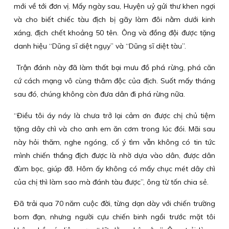
mới về tới đơn vị. Mấy ngày sau, Huyện uỷ gửi thư khen ngợi
và cho biết chiếc tàu địch bị gãy làm đôi nằm dưới kinh
xáng, địch chết khoảng 50 tên. Ông và đồng đội được tặng
danh hiệu “Dũng sĩ diệt ngụy” và “Dũng sĩ diệt tàu”.
Trận đánh này đã làm thất bại mưu đồ phá rừng, phá căn
cứ cách mạng vô cùng thâm độc của địch. Suốt mấy tháng
sau đó, chúng không còn đưa dân đi phá rừng nữa.
“Điều tôi áy náy là chưa trở lại cảm ơn được chị chủ tiệm
tặng dây chì và cho anh em ăn cơm trong lúc đói. Mãi sau
này hỏi thăm, nghe ngóng, cố ý tìm vẫn không có tin tức
mình chiến thắng địch được là nhờ dựa vào dân, được dân
đùm bọc, giúp đỡ. Hôm ấy không có mấy chục mét dây chì
của chị thì làm sao mà đánh tàu được”, ông từ tốn chia sẻ.
Đã trải qua 70 năm cuộc đời, từng dạn dày với chiến trường
bom đạn, nhưng người cựu chiến binh ngồi trước mặt tôi