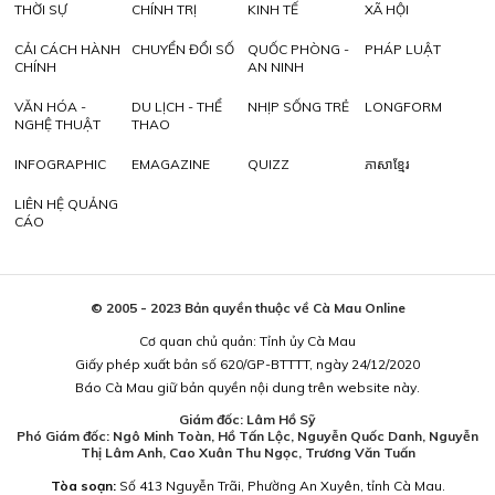
THỜI SỰ
CHÍNH TRỊ
KINH TẾ
XÃ HỘI
CẢI CÁCH HÀNH
CHUYỂN ĐỔI SỐ
QUỐC PHÒNG -
PHÁP LUẬT
CHÍNH
AN NINH
VĂN HÓA -
DU LỊCH - THỂ
NHỊP SỐNG TRẺ
LONGFORM
NGHỆ THUẬT
THAO
INFOGRAPHIC
EMAGAZINE
QUIZZ
ភាសាខ្មែរ
LIÊN HỆ QUẢNG
CÁO
© 2005 - 2023 Bản quyền thuộc về Cà Mau Online
Cơ quan chủ quản: Tỉnh ủy Cà Mau
Giấy phép xuất bản số 620/GP-BTTTT, ngày 24/12/2020
Báo Cà Mau giữ bản quyền nội dung trên website này.
Giám đốc: Lâm Hồ Sỹ
Phó Giám đốc: Ngô Minh Toàn, Hồ Tấn Lộc, Nguyễn Quốc Danh, Nguyễn
Thị Lâm Anh, Cao Xuân Thu Ngọc, Trương Văn Tuấn
Tòa soạn:
Số 413 Nguyễn Trãi, Phường An Xuyên, tỉnh Cà Mau.