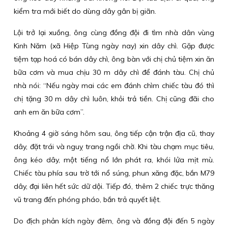
kiểm tra mới biết do dùng dây gân bị giãn.
Lội trở lại xuồng, ông cùng đồng đội đi tìm nhà dân vùng
Kinh Năm (xã Hiệp Tùng ngày nay) xin dây chì. Gặp được
tiệm tạp hoá có bán dây chì, ông bàn với chị chủ tiệm xin ăn
bữa cơm và mua chịu 30 m dây chì để đánh tàu. Chị chủ
nhà nói: “Nếu ngày mai các em đánh chìm chiếc tàu đó thì
chị tặng 30 m dây chì luôn, khỏi trả tiền. Chị cũng đãi cho
anh em ăn bữa cơm”.
Khoảng 4 giờ sáng hôm sau, ông tiếp cận trận địa cũ, thay
dây, đặt trái và nguỵ trang ngồi chờ. Khi tàu chạm mục tiêu,
ông kéo dây, một tiếng nổ lớn phát ra, khói lửa mịt mù.
Chiếc tàu phía sau trờ tới nổ súng, phun xăng đặc, bắn M79
dây, đại liên hết sức dữ dội. Tiếp đó, thêm 2 chiếc trực thăng
vũ trang đến phóng pháo, bắn trả quyết liệt.
Do địch phản kích ngày đêm, ông và đồng đội đến 5 ngày