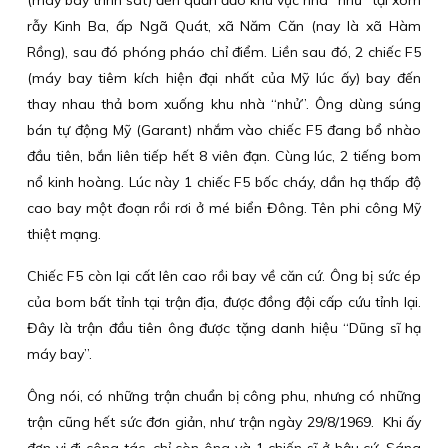
(máy bay trinh sát) đến quần đảo khu vực nhà “nhử” tại xóm
rẫy Kinh Ba, ấp Ngã Quát, xã Năm Căn (nay là xã Hàm
Rồng), sau đó phóng pháo chỉ điểm. Liền sau đó, 2 chiếc F5
(máy bay tiêm kích hiện đại nhất của Mỹ lúc ấy) bay đến
thay nhau thả bom xuống khu nhà “nhử”. Ông dùng súng
bán tự động Mỹ (Garant) nhắm vào chiếc F5 đang bổ nhào
đầu tiên, bắn liên tiếp hết 8 viên đạn. Cùng lúc, 2 tiếng bom
nổ kinh hoàng. Lúc này 1 chiếc F5 bốc cháy, dần hạ thấp độ
cao bay một đoạn rồi rơi ở mé biển Đông. Tên phi công Mỹ
thiệt mạng.
Chiếc F5 còn lại cất lên cao rồi bay về căn cứ. Ông bị sức ép
của bom bất tỉnh tại trận địa, được đồng đội cấp cứu tỉnh lại.
Đây là trận đầu tiên ông được tặng danh hiệu “Dũng sĩ hạ
máy bay”.
Ông nói, có những trận chuẩn bị công phu, nhưng có những
trận cũng hết sức đơn giản, như trận ngày 29/8/1969. Khi ấy