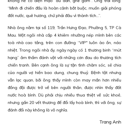
không hề có diện mạo “dữ dằn, ghê gớm”. Ông trải lòng:
“Mình đi chiến đấu là hoàn cảnh bắt buộc, muốn giải phóng
đất nước, quê hương, chứ phải đâu vì thành tích...”.
Nhà ông nằm tại số 119, Trần Hưng Đạo, Phường 5, TP Cà
Mau. Một ngôi nhà cấp 4 khiêm nhường nép mình bên các
toà nhà cao tầng, trên con đường “VIP" luôn ào ồn, náo
nhiệt. Trong ngôi nhà ấy, ngày ngày có 1 thương binh “mút
hạng” âm thầm đánh vật với những cơn đau do thương tích
chiến tranh. Bên cạnh ông là sự tận tình chăm sóc, sẻ chia
của người vợ hiền bao dung, chung thuỷ. Bệnh tật nhưng
vẫn lạc quan, bởi ông thấy mình còn may mắn hơn nhiều
đồng đội được trở về bên người thân, được nhìn thấy đất
nước hoà bình. Dù phải chịu nhiều thua thiệt về sức khoẻ,
nhưng gần 20 vết thương để đổi lấy hoà bình, thì với ông, sự
đánh đổi này không là vô nghĩa.
Trang Anh