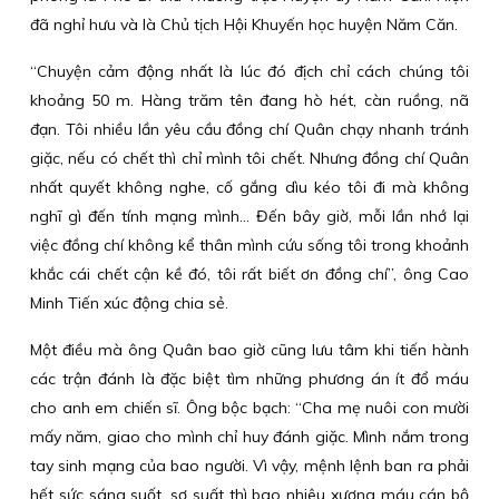
đã nghỉ hưu và là Chủ tịch Hội Khuyến học huyện Năm Căn.
“Chuyện cảm động nhất là lúc đó địch chỉ cách chúng tôi
khoảng 50 m. Hàng trăm tên đang hò hét, càn ruồng, nã
đạn. Tôi nhiều lần yêu cầu đồng chí Quân chạy nhanh tránh
giặc, nếu có chết thì chỉ mình tôi chết. Nhưng đồng chí Quân
nhất quyết không nghe, cố gắng dìu kéo tôi đi mà không
nghĩ gì đến tính mạng mình... Đến bây giờ, mỗi lần nhớ lại
việc đồng chí không kể thân mình cứu sống tôi trong khoảnh
khắc cái chết cận kề đó, tôi rất biết ơn đồng chí”, ông Cao
Minh Tiến xúc động chia sẻ.
Một điều mà ông Quân bao giờ cũng lưu tâm khi tiến hành
các trận đánh là đặc biệt tìm những phương án ít đổ máu
cho anh em chiến sĩ. Ông bộc bạch: “Cha mẹ nuôi con mười
mấy năm, giao cho mình chỉ huy đánh giặc. Mình nắm trong
tay sinh mạng của bao người. Vì vậy, mệnh lệnh ban ra phải
hết sức sáng suốt, sơ suất thì bao nhiêu xương máu cán bộ