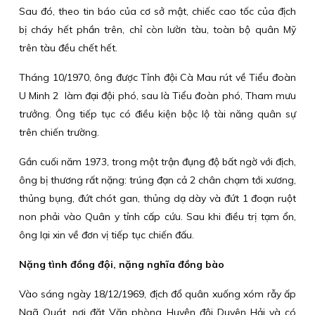
Sau đó, theo tin báo của cơ sở mật, chiếc cao tốc của địch
bị cháy hết phần trên, chỉ còn lườn tàu, toàn bộ quân Mỹ
trên tàu đều chết hết.
Tháng 10/1970, ông được Tỉnh đội Cà Mau rút về Tiểu đoàn
U Minh 2 làm đại đội phó, sau là Tiểu đoàn phó, Tham mưu
trưởng. Ông tiếp tục có điều kiện bộc lộ tài năng quân sự
trên chiến trường.
Gần cuối năm 1973, trong một trận đụng độ bất ngờ với địch,
ông bị thương rất nặng: trúng đạn cả 2 chân chạm tới xương,
thủng bụng, đứt chót gan, thủng dạ dày và đứt 1 đoạn ruột
non phải vào Quân y tỉnh cấp cứu. Sau khi điều trị tạm ổn,
ông lại xin về đơn vị tiếp tục chiến đấu.
Nặng tình đồng đội, nặng nghĩa đồng bào
Vào sáng ngày 18/12/1969, địch đổ quân xuống xóm rẫy ấp
Ngã Quát, nơi đặt Văn phòng Huyện đội Duyên Hải và có