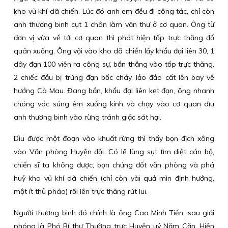
kho vũ khí dã chiến. Lúc đó anh em đều đi công tác, chỉ còn
anh thương binh cụt 1 chân làm văn thư ở cơ quan. Ông từ
đơn vị vừa về tới cơ quan thì phát hiện tốp trực thăng đổ
quân xuống. Ông vội vào kho dã chiến lấy khẩu đại liên 30, 1
dây đạn 100 viên ra công sự, bắn thẳng vào tốp trực thăng.
2 chiếc đầu bị trúng đạn bốc cháy, lảo đảo cất lên bay về
hướng Cà Mau. Đang bắn, khẩu đại liên kẹt đạn, ông nhanh
chóng vác súng ém xuống kinh và chạy vào cơ quan dìu
anh thương binh vào rừng tránh giặc sát hại.
Dìu được một đoạn vào khuất rừng thì thấy bọn địch xông
vào Văn phòng Huyện đội. Có lẽ lùng sụt tìm diệt cán bộ,
chiến sĩ ta không được, bọn chúng đốt văn phòng và phá
huỷ kho vũ khí dã chiến (chỉ còn vài quả mìn định hướng,
một ít thủ pháo) rồi lên trực thăng rút lui.
Người thương binh đó chính là ông Cao Minh Tiến, sau giải
phóng là Phó Bí thư Thường trực Huyện uỷ Năm Căn. Hiện