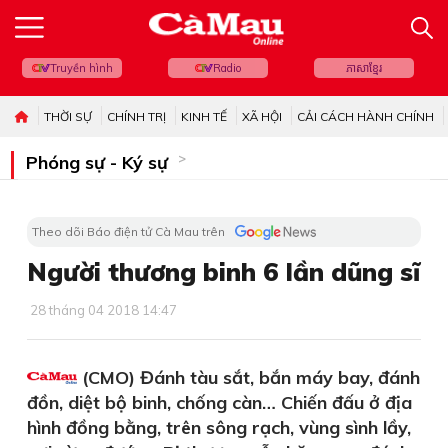
Truyền hình
Radio
ភាសាខ្មែរ
THỜI SỰ
CHÍNH TRỊ
KINH TẾ
XÃ HỘI
CẢI CÁCH HÀNH CHÍNH
Phóng sự - Ký sự
Theo dõi Báo điện tử Cà Mau trên
Người thương binh 6 lần dũng sĩ
28 tháng 04 2018 14:47
(CMO) Đánh tàu sắt, bắn máy bay, đánh
đồn, diệt bộ binh, chống càn… Chiến đấu ở địa
hình đồng bằng, trên sông rạch, vùng sình lầy,