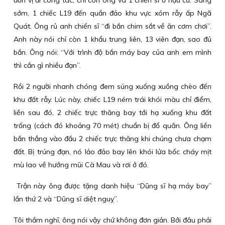
đơn vị đi công tác, chỉ còn ông và 1 chiến sĩ ở hậu cứ. Sáng
sớm, 1 chiếc L19 đến quần đảo khu vực xóm rẫy ấp Ngã
Quát. Ông rủ anh chiến sĩ “đi bắn chim sắt về ăn cơm chơi”.
Anh này nói chỉ còn 1 khẩu trung liên, 13 viên đạn, sao đủ
bắn. Ông nói: “Với trình độ bắn máy bay của anh em mình
thì cần gì nhiều đạn”.
Rồi 2 người nhanh chóng đem súng xuống xuồng chèo đến
khu đất rẫy. Lúc này, chiếc L19 ném trái khói màu chỉ điểm,
liền sau đó, 2 chiếc trực thăng bay tới hạ xuống khu đất
trống (cách đó khoảng 70 mét) chuẩn bị đổ quân. Ông liền
bắn thẳng vào đầu 2 chiếc trực thăng khi chúng chưa chạm
đất. Bị trúng đạn, nó lảo đảo bay lên khói lửa bốc cháy mịt
mù lao về hướng mũi Cà Mau và rơi ở đó.
Trận này ông được tặng danh hiệu “Dũng sĩ hạ máy bay”
lần thứ 2 và “Dũng sĩ diệt nguỵ”.
Tôi thầm nghĩ, ông nói vậy chứ không đơn giản. Bởi đâu phải