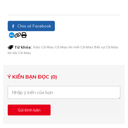
Chia sẻ Facebook
Từ khóa:
báo Cà Mau
Cà Mau
tin mới Cà Mau
thời sự Cà Mau
tin tức Cà Mau
Ý KIẾN BẠN ĐỌC (0)