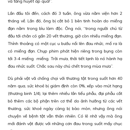
và tăng huyết áp quá!”.
Lần đầu tôi đến, cách đó 3 tuần, ông vừa nằm viện hơn 2
tháng về. Lần đó, ông bị cắt bỏ 1 bên tinh hoàn do miểng
đạn nằm trong bìu làm độc. Ông nói, “trong người chú từ
đầu tới chân có gần 20 vết thương, giờ còn nhiều miểng đạn.
Thỉnh thoảng có một cục u bướu nổi lên đau nhức, mổ ra là
có miểng đạn. Chụp phim phát hiện riêng trong bụng còn
tới 3-4 miếng miểng. Trời mưa, thời tiết lạnh là nó hành hạ
đau nhức suốt. Chắc sau này chú chết trong mùa mưa”.
Dù phải vật vã chống chọi với thương tật trong suốt hơn 40
năm qua, sức khoẻ bị giám định còn 0%, xếp vào mút hạng
(thương binh 1/4), lại thêm nhiều lần tiểu phẫu, đại phẫu cắt
bỏ thêm các bộ phận trên cơ thể do ảnh hưởng từ các vết
thương, sức khoẻ ngày càng bị bào mòn, nhưng ông nói
chuyện về bệnh tật vẫn thản nhiên. Có lẽ nhờ vậy mà ông
mới đánh vật được với những cơn đau trong suốt mấy chục