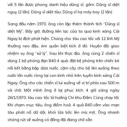
với 5 lần được phong danh hiệu dũng sĩ, gồm: Dũng sĩ diệt
nguỵ (2 lần); Dũng sĩ diệt tàu; Dũng sĩ hạ máy bay (2 lần).
Sang đầu năm 1970, ông còn lập thêm thành tích “Dũng sĩ
diệt Mỹ”. Bấy giờ, đường liên lạc của ta qua kinh xáng Cái
Ngay bị địch phát hiện. Chúng cho tàu cao tốc với 12 lính Mỹ
thường neo đậu, ém quân biệt kích ở đó. Huyện đội giao
nhiệm vụ ông “xử lý”. Sau khi thực địa, ông cùng 2 chiến sĩ
dùng 1 bệ phóng đạn B40 4 quả, đặt bệ phóng trên chiếc bè
nổi kết bằng bập dừa nước, cặm cây cho bệ lên xuống theo
nước lớn nước ròng tại con kinh nhỏ trên tuyến kinh xáng Cái
Ngay. Ông cho các chiến sĩ lui xuồng về vị trí phía sau 500 m
và chờ. Một mình ông ở lại phục kích. 4 giờ sáng ngày
26/1/1970, tàu cao tốc từ hướng Chi khu Đầm Cùng chạy tới.
Khi chạm mục tiêu, ông điểm hoả. 4 quả B40 cắm vào mạn
tàu phát nổ dữ dội, khói lửa bốc lên mù mịt. Ông nhanh
chóng rút về xuồng có đồng đội đang chờ sẵn.