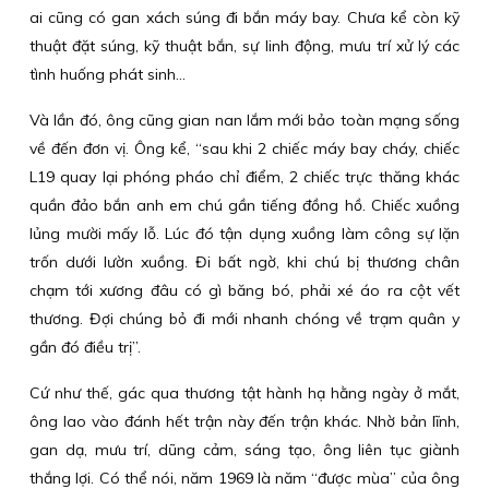
ai cũng có gan xách súng đi bắn máy bay. Chưa kể còn kỹ
thuật đặt súng, kỹ thuật bắn, sự linh động, mưu trí xử lý các
tình huống phát sinh…
Và lần đó, ông cũng gian nan lắm mới bảo toàn mạng sống
về đến đơn vị. Ông kể, “sau khi 2 chiếc máy bay cháy, chiếc
L19 quay lại phóng pháo chỉ điểm, 2 chiếc trực thăng khác
quần đảo bắn anh em chú gần tiếng đồng hồ. Chiếc xuồng
lủng mười mấy lỗ. Lúc đó tận dụng xuồng làm công sự lặn
trốn dưới lườn xuồng. Đi bất ngờ, khi chú bị thương chân
chạm tới xương đâu có gì băng bó, phải xé áo ra cột vết
thương. Đợi chúng bỏ đi mới nhanh chóng về trạm quân y
gần đó điều trị”.
Cứ như thế, gác qua thương tật hành hạ hằng ngày ở mắt,
ông lao vào đánh hết trận này đến trận khác. Nhờ bản lĩnh,
gan dạ, mưu trí, dũng cảm, sáng tạo, ông liên tục giành
thắng lợi. Có thể nói, năm 1969 là năm “được mùa” của ông