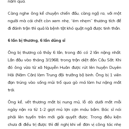
năm qua.
Càng nghe ông kể chuyện chiến đấu, càng ngộ ra, với một
người mà cái chết còn xem nhẹ, “ém nhẹm” thương tích để
đi đánh trận thì quả là bệnh tật khó quật ngã được tinh thần.
6 lần bị thương, 6 lần dũng sĩ
Ông bị thương cả thảy 6 lần, trong đó có 2 lần nặng nhất.
Lần đầu vào tháng 3/1968, trong trận diệt đồn Cầu Sắt. Khi
đó ông vừa từ xã Nguyễn Huân được rút lên huyện Duyên
Hải (Năm Căn) làm Trung đội trưởng bộ binh. Ông bị 1 viên
đạn trúng vào sống mũi trổ qua gò má làm hư nặng mắt
trái.
Ông kể, vết thương mắt bị nung mủ, lỗ dò dưới mắt mỗi
ngày nặn ra từ 1-2 giọt mủ lợn cợn máu bầm. Bác sĩ nói
phải lên tuyến trên mới giải quyết được. Trong điều kiện
chưa đi điều trị được thì đề nghị khi về đơn vị công tác nhẹ