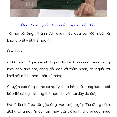
Ông Phạm Quốc Quân kể chuyện chiến đấu.
Tôi nói với ông, “thành tích chú nhiều quá con đâm bối rối
không biết viết thế nào?”.
Ông bảo:
- Thì cháu cứ ghi như những gì chú kể. Chú cũng muốn công
khai cho anh em, đồng đội đọc và thừa nhận, để người ta
khỏi nói mình thêm thắt, tô hồng…
Chuyện của ông nghe cả ngày chưa hết, mà dung lượng bài
báo thì có hạn, không thể nào chuyển tải đầy đủ được...
Đó là lần thứ ba tôi gặp ông, vào một ngày đầu đông năm
2017. Ông nói, “mấy hôm nay trời trở lạnh, chú bị đau nhức