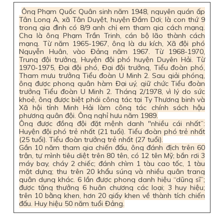
Ông Phạm Quốc Quân sinh năm 1948, nguyên quán ấp
Tân Long A, xã Tân Duyệt, huyện Đầm Dơi; là con thứ 9
trong gia đình có 8/9 anh chị em tham gia cách mạng.
Cha là ông Phạm Trần Trinh, cán bộ lão thành cách
mạng. Từ năm 1965-1967, ông là du kích, Xã đội phó
Nguyễn Huân, vào Đảng năm 1967. Từ 1968-1970,
Trung đội trưởng, Huyện đội phó huyện Duyên Hải. Từ
1970-1975, Đại đội phó, Đại đội trưởng, Tiểu đoàn phó,
Tham mưu trưởng Tiểu đoàn U Minh 2. Sau giải phóng,
ông được phong quân hàm Đại uý, giữ chức Tiểu đoàn
trưởng Tiểu đoàn U Minh 2. Tháng 2/1978, vì lý do sức
khoẻ, ông được biệt phái công tác tại Ty Thương binh và
Xã hội tỉnh Minh Hải làm công tác chính sách hậu
phương quân đội. Ông nghỉ hưu năm 1989.
Ông được đồng đội đặt mệnh danh "nhiều cái nhất”:
Huyện đội phó trẻ nhất (21 tuổi). Tiểu đoàn phó trẻ nhất
(25 tuổi). Tiểu đoàn trưởng trẻ nhất (27 tuổi).
Gần 10 năm tham gia chiến đấu, ông đánh địch trên 60
trận, tự mình tiêu diệt trên 80 tên, có 12 tên Mỹ; bắn rơi 3
máy bay, cháy 2 chiếc; đánh chìm 1 tàu cao tốc, 1 tàu
mặt dựng; thu trên 20 khẩu súng và nhiều quân trang
quân dụng khác. 6 lần được phong danh hiệu “dũng sĩ”;
được tặng thưởng 6 huân chương các loại; 3 huy hiệu;
trên 10 bằng khen, hơn 20 giấy khen về thành tích chiến
đấu. Huy hiệu 50 năm tuổi Đảng.