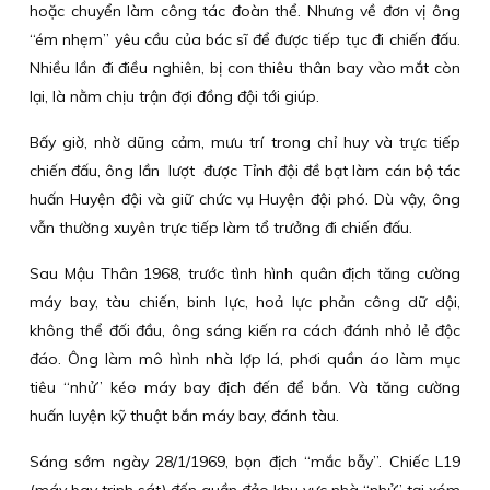
hoặc chuyển làm công tác đoàn thể. Nhưng về đơn vị ông
“ém nhẹm” yêu cầu của bác sĩ để được tiếp tục đi chiến đấu.
Nhiều lần đi điều nghiên, bị con thiêu thân bay vào mắt còn
lại, là nằm chịu trận đợi đồng đội tới giúp.
Bấy giờ, nhờ dũng cảm, mưu trí trong chỉ huy và trực tiếp
chiến đấu, ông lần lượt được Tỉnh đội đề bạt làm cán bộ tác
huấn Huyện đội và giữ chức vụ Huyện đội phó. Dù vậy, ông
vẫn thường xuyên trực tiếp làm tổ trưởng đi chiến đấu.
Sau Mậu Thân 1968, trước tình hình quân địch tăng cường
máy bay, tàu chiến, binh lực, hoả lực phản công dữ dội,
không thể đối đầu, ông sáng kiến ra cách đánh nhỏ lẻ độc
đáo. Ông làm mô hình nhà lợp lá, phơi quần áo làm mục
tiêu “nhử” kéo máy bay địch đến để bắn. Và tăng cường
huấn luyện kỹ thuật bắn máy bay, đánh tàu.
Sáng sớm ngày 28/1/1969, bọn địch “mắc bẫy”. Chiếc L19