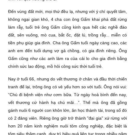
Ðến vùng đất mới, mọi thứ đều lạ, nhưng với ý chí quyết tâm,
không ngại gian khó, 4 cha con ông Gấm khai phá đất rừng
làm rẫy, tuổi trẻ ông Gấm cũng kinh qua hết các nghề đào
đất, sên vuông, mò cua, bắt ốc, đặt lú, trồng rẫy... miễn có
tiền phụ giúp gia đình. Cha ông Gấm tuổi ngày càng cao, các
anh em đến tuổi dựng vợ gả chồng, có gia đình riêng. Ông
Gấm cũng như các anh làm ra của cải lo cho gia đình bằng
chính sức lao động, mồ hôi công sức thời tuổi trẻ.
Nay ở tuổi 66, nhưng do vết thương ở chân và đầu thời chiến
tranh để lại, trông ông có vẻ yếu hơn so với tuổi. Ông nói vui:
“Chú đi bệnh viện như cơm bữa. Từ ngày hoà bình đến nay,
vết thương cứ hành hạ chú mãi…”. Thế mà ông đã gồng
gánh nuôi 6 người con khôn lớn, ăn học thành tài, trong số đó
có 2 đảng viên. Riêng ông giờ trở thành "đại gia" xứ rừng với
hơn 20 năm kinh nghiệm nuôi tôm công nghiệp, đặc biệt là
tôm siêu thâm canh, duy trì hiệu quả liên tục trong nhiều năm