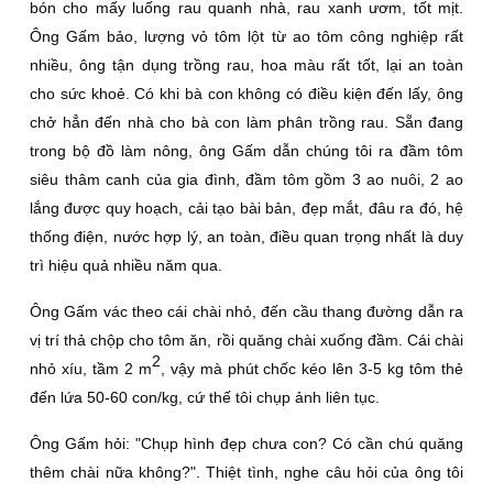
bón cho mấy luống rau quanh nhà, rau xanh ươm, tốt mịt.
Ông Gấm bảo, lượng vỏ tôm lột từ ao tôm công nghiệp rất
nhiều, ông tận dụng trồng rau, hoa màu rất tốt, lại an toàn
cho sức khoẻ. Có khi bà con không có điều kiện đến lấy, ông
chở hẳn đến nhà cho bà con làm phân trồng rau. Sẵn đang
trong bộ đồ làm nông, ông Gấm dẫn chúng tôi ra đầm tôm
siêu thâm canh của gia đình, đầm tôm gồm 3 ao nuôi, 2 ao
lắng được quy hoạch, cải tạo bài bản, đẹp mắt, đâu ra đó, hệ
thống điện, nước hợp lý, an toàn, điều quan trọng nhất là duy
trì hiệu quả nhiều năm qua.
Ông Gấm vác theo cái chài nhỏ, đến cầu thang đường dẫn ra
vị trí thả chộp cho tôm ăn, rồi quăng chài xuống đầm. Cái chài
2
nhỏ xíu, tầm 2 m
, vậy mà phút chốc kéo lên 3-5 kg tôm thẻ
đến lứa 50-60 con/kg, cứ thế tôi chụp ảnh liên tục.
Ông Gấm hỏi: "Chụp hình đẹp chưa con? Có cần chú quăng
thêm chài nữa không?". Thiệt tình, nghe câu hỏi của ông tôi