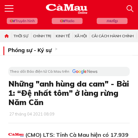
Truyền hình
Radio
ភាសាខ្មែរ
THỜI SỰ
CHÍNH TRỊ
KINH TẾ
XÃ HỘI
CẢI CÁCH HÀNH CHÍNH
Phóng sự - Ký sự
Theo dõi Báo điện tử Cà Mau trên
Những "anh hùng da cam" - Bài
1: “Ðệ nhất tôm” ở làng rừng
Năm Căn
27 tháng 04 2021 08:09
(CMO) LTS: Tỉnh Cà Mau hiện có 17.939