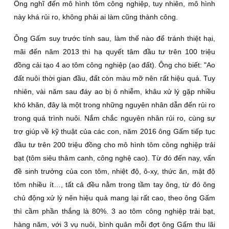
Ông nghĩ đến mô hình tôm công nghiệp, tuy nhiên, mô hình
này khá rủi ro, không phải ai làm cũng thành công.
Ông Gấm suy trước tính sau, làm thế nào để tránh thiệt hại,
mãi đến năm 2013 thì hạ quyết tâm đầu tư trên 100 triệu
đồng cải tạo 4 ao tôm công nghiệp (ao đất). Ông cho biết: "Ao
đất nuôi thời gian đầu, đất còn màu mỡ nên rất hiệu quả. Tuy
nhiên, vài năm sau đáy ao bị ô nhiễm, khâu xử lý gặp nhiều
khó khăn, đây là một trong những nguyên nhân dẫn đến rủi ro
trong quá trình nuôi. Nắm chắc nguyên nhân rủi ro, cùng sự
trợ giúp về kỹ thuật của các con, năm 2016 ông Gấm tiếp tục
đầu tư trên 200 triệu đồng cho mô hình tôm công nghiệp trải
bạt (tôm siêu thâm canh, công nghệ cao). Từ đó đến nay, vấn
đề sinh trưởng của con tôm, nhiệt độ, ô-xy, thức ăn, mật độ
tôm nhiều ít…, tất cả đều nằm trong tầm tay ông, từ đó ông
chủ động xử lý nên hiệu quả mang lại rất cao, theo ông Gấm
thì cầm phần thắng là 80%. 3 ao tôm công nghiệp trải bạt,
hàng năm, với 3 vụ nuôi, bình quân mỗi đợt ông Gấm thu lãi