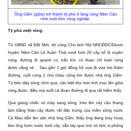
Ông Gấm (giữa) trở thành tỷ phú ở làng rừng Năm Căn
nhờ nuôi tôm công nghiệp.
Tỷ phú miệt rừng
Từ UBND xã Ðất Mới, tôi cùng Chủ tịch Hội NNCÐDC/Dioxin
huyện Năm Căn Lê Xuân Thái vượt hơn 20 cây số lộ xuyên
rừng, đường đi quanh co, trắc trở, có đoạn chỉ toàn rừng
đước vắng vẻ… Sau gần 1 giờ đồng hồ vừa đi vừa hỏi thăm
đường, cuối cùng 2 chú cháu cũng tìm được nhà ông Gấm.
Từ bên đây sông nhìn qua, căn biệt thự mới tinh mọc lên giữa
rừng đước, điều mà suốt cả đoạn đường đi qua rất hiếm thấy.
Quá giang chiếc vỏ máy sang sông, trèo lên cây cầu thang
làm bằng thân cây đước rất đặc trưng của miền sông nước
Cà Mau dẫn lên sân nhà ông Gấm, thấy ông đang loay hoay
kéo ống bơm nước tưới cây, sẵn tay quơ mớ vỏ tôm xi phông