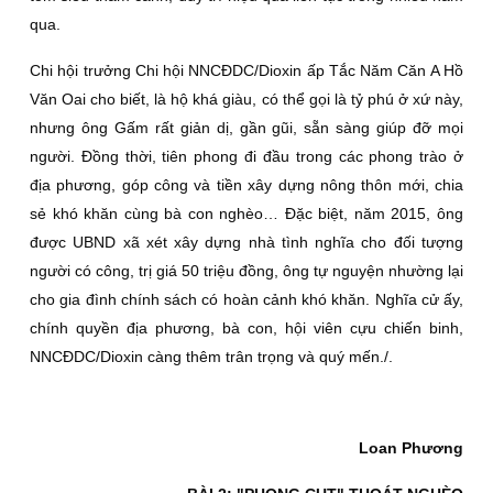
qua.
Chi hội trưởng Chi hội NNCÐDC/Dioxin ấp Tắc Năm Căn A Hồ
Văn Oai cho biết, là hộ khá giàu, có thể gọi là tỷ phú ở xứ này,
nhưng ông Gấm rất giản dị, gần gũi, sẵn sàng giúp đỡ mọi
người. Ðồng thời, tiên phong đi đầu trong các phong trào ở
địa phương, góp công và tiền xây dựng nông thôn mới, chia
sẻ khó khăn cùng bà con nghèo… Ðặc biệt, năm 2015, ông
được UBND xã xét xây dựng nhà tình nghĩa cho đối tượng
người có công, trị giá 50 triệu đồng, ông tự nguyện nhường lại
cho gia đình chính sách có hoàn cảnh khó khăn. Nghĩa cử ấy,
chính quyền địa phương, bà con, hội viên cựu chiến binh,
NNCÐDC/Dioxin càng thêm trân trọng và quý mến./.
Loan Phương