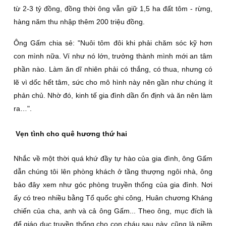
từ 2-3 tỷ đồng, đồng thời ông vẫn giữ 1,5 ha đất tôm - rừng,
hàng năm thu nhập thêm 200 triệu đồng.
Ông Gấm chia sẻ: "Nuôi tôm đôi khi phải chăm sóc kỹ hơn
con mình nữa. Ví như nó lớn, trưởng thành mình mới an tâm
phần nào. Làm ăn dĩ nhiên phải có thắng, có thua, nhưng có
lẽ vì dốc hết tâm, sức cho mô hình này nên gần như chúng ít
phản chủ. Nhờ đó, kinh tế gia đình dần ổn định và ăn nên làm
ra…".
Vẹn tình cho quê hương thứ hai
Nhắc về một thời quá khứ đầy tự hào của gia đình, ông Gấm
dẫn chúng tôi lên phòng khách ở tầng thượng ngôi nhà, ông
bảo đây xem như góc phòng truyền thống của gia đình. Nơi
ấy có treo nhiều bằng Tổ quốc ghi công, Huân chương Kháng
chiến của cha, anh và cả ông Gấm... Theo ông, mục đích là
để giáo dục truyền thống cho con cháu sau này, cũng là niềm