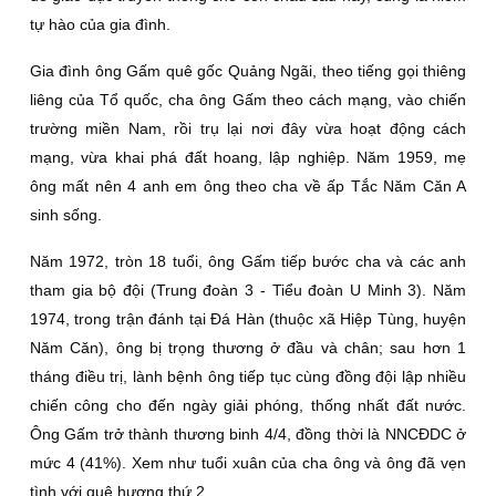
tự hào của gia đình.
Gia đình ông Gấm quê gốc Quảng Ngãi, theo tiếng gọi thiêng
liêng của Tổ quốc, cha ông Gấm theo cách mạng, vào chiến
trường miền Nam, rồi trụ lại nơi đây vừa hoạt động cách
mạng, vừa khai phá đất hoang, lập nghiệp. Năm 1959, mẹ
ông mất nên 4 anh em ông theo cha về ấp Tắc Năm Căn A
sinh sống.
Năm 1972, tròn 18 tuổi, ông Gấm tiếp bước cha và các anh
tham gia bộ đội (Trung đoàn 3 - Tiểu đoàn U Minh 3). Năm
1974, trong trận đánh tại Ðá Hàn (thuộc xã Hiệp Tùng, huyện
Năm Căn), ông bị trọng thương ở đầu và chân; sau hơn 1
tháng điều trị, lành bệnh ông tiếp tục cùng đồng đội lập nhiều
chiến công cho đến ngày giải phóng, thống nhất đất nước.
Ông Gấm trở thành thương binh 4/4, đồng thời là NNCÐDC ở
mức 4 (41%). Xem như tuổi xuân của cha ông và ông đã vẹn
tình với quê hương thứ 2.