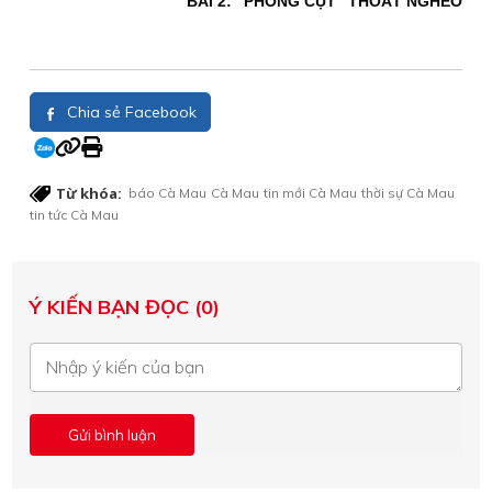
BÀI 2: "PHONG CỤT" THOÁT NGHÈO
Chia sẻ Facebook
Từ khóa:
báo Cà Mau
Cà Mau
tin mới Cà Mau
thời sự Cà Mau
tin tức Cà Mau
Ý KIẾN BẠN ĐỌC (0)