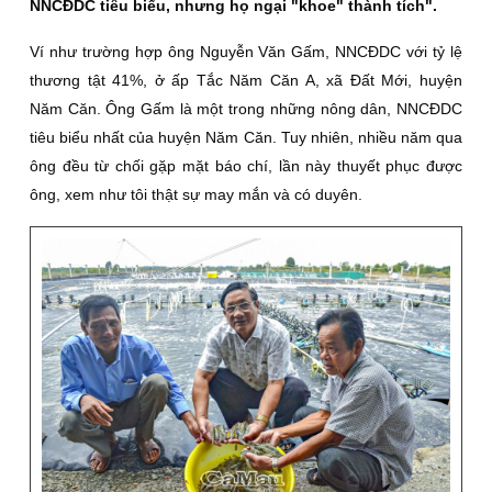
NNCÐDC tiêu biểu, nhưng họ ngại "khoe" thành tích".
Ví như trường hợp ông Nguyễn Văn Gấm, NNCÐDC với tỷ lệ
thương tật 41%, ở ấp Tắc Năm Căn A, xã Ðất Mới, huyện
Năm Căn. Ông Gấm là một trong những nông dân, NNCÐDC
tiêu biểu nhất của huyện Năm Căn. Tuy nhiên, nhiều năm qua
ông đều từ chối gặp mặt báo chí, lần này thuyết phục được
ông, xem như tôi thật sự may mắn và có duyên.