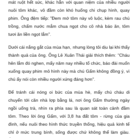
mát ruột hết sức, khác hẳn với quan niệm của nhiều người
nuôi tôm khác, vô đầm còn khó huống chi chụp hình, quay
phim. Ông đệm tiếp: "Ðem mớ tôm này vô luộc, kèm rau chú
trồng, chấm nước mắm chua ngọt cho cô nhà báo ăn, tôm
tươi ăn liền ngọt lắm".
Dưới cái nắng gắt của mùa hạn, nhưng lòng tôi dịu lại khi thấy
thành quả của ông. Ông Lê Xuân Thái giải thích thêm: “Cháu
hên lắm đó nghen, mấy năm nay nhiều tổ chức, báo đài muốn
xuống quay phim mô hình này mà chú Gấm không đồng ý, vì
chú ấy nói còn nhiều người xứng đáng hơn".
Ðể tránh cái nóng oi bức của mùa hè, mấy chú cháu di
chuyển tới căn nhà lợp bằng lá, nơi ông Gấm thường ngày
ngồi uống trà, nhìn ra phía sau là quan sát toàn cảnh đầm
tôm. Theo lời ông Gấm, với 3,8 ha đất tôm - rừng của gia
đình, nếu nuôi theo hình thức truyền thống, hiệu quả kinh tế
chỉ ở mức trung bình, sống được chứ không thể làm giàu.