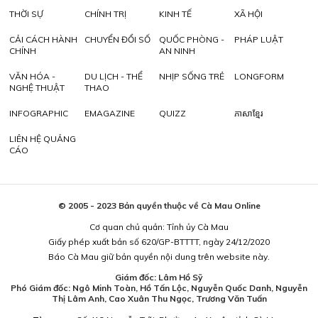
THỜI SỰ
CHÍNH TRỊ
KINH TẾ
XÃ HỘI
CẢI CÁCH HÀNH
CHUYỂN ĐỔI SỐ
QUỐC PHÒNG -
PHÁP LUẬT
CHÍNH
AN NINH
VĂN HÓA -
DU LỊCH - THỂ
NHỊP SỐNG TRẺ
LONGFORM
NGHỆ THUẬT
THAO
INFOGRAPHIC
EMAGAZINE
QUIZZ
ភាសាខ្មែរ
LIÊN HỆ QUẢNG
CÁO
© 2005 - 2023 Bản quyền thuộc về Cà Mau Online
Cơ quan chủ quản: Tỉnh ủy Cà Mau
Giấy phép xuất bản số 620/GP-BTTTT, ngày 24/12/2020
Báo Cà Mau giữ bản quyền nội dung trên website này.
Giám đốc: Lâm Hồ Sỹ
Phó Giám đốc: Ngô Minh Toàn, Hồ Tấn Lộc, Nguyễn Quốc Danh, Nguyễn
Thị Lâm Anh, Cao Xuân Thu Ngọc, Trương Văn Tuấn