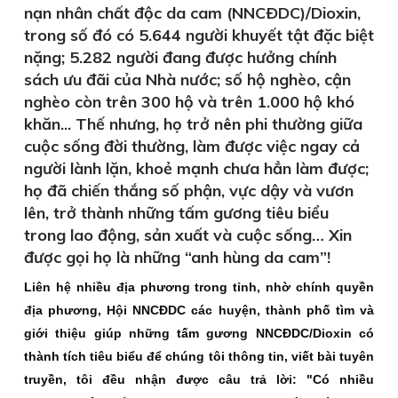
nạn nhân chất độc da cam (NNCÐDC)/Dioxin,
trong số đó có 5.644 người khuyết tật đặc biệt
nặng; 5.282 người đang được hưởng chính
sách ưu đãi của Nhà nước; số hộ nghèo, cận
nghèo còn trên 300 hộ và trên 1.000 hộ khó
khăn... Thế nhưng, họ trở nên phi thường giữa
cuộc sống đời thường, làm được việc ngay cả
người lành lặn, khoẻ mạnh chưa hẳn làm được;
họ đã chiến thắng số phận, vực dậy và vươn
lên, trở thành những tấm gương tiêu biểu
trong lao động, sản xuất và cuộc sống… Xin
được gọi họ là những “anh hùng da cam”!
Liên hệ nhiều địa phương trong tỉnh, nhờ chính quyền
địa phương, Hội NNCÐDC các huyện, thành phố tìm và
giới thiệu giúp những tấm gương NNCÐDC/Dioxin có
thành tích tiêu biểu để chúng tôi thông tin, viết bài tuyên
truyền, tôi đều nhận được câu trả lời: "Có nhiều