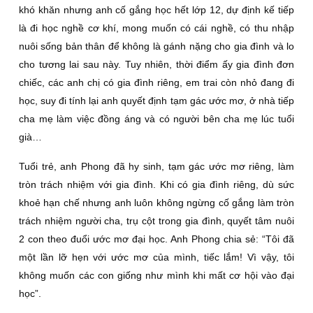
khó khăn nhưng anh cố gắng học hết lớp 12, dự định kế tiếp
là đi học nghề cơ khí, mong muốn có cái nghề, có thu nhập
nuôi sống bản thân để không là gánh nặng cho gia đình và lo
cho tương lai sau này. Tuy nhiên, thời điểm ấy gia đình đơn
chiếc, các anh chị có gia đình riêng, em trai còn nhỏ đang đi
học, suy đi tính lại anh quyết định tạm gác ước mơ, ở nhà tiếp
cha mẹ làm việc đồng áng và có người bên cha mẹ lúc tuổi
già…
Tuổi trẻ, anh Phong đã hy sinh, tạm gác ước mơ riêng, làm
tròn trách nhiệm với gia đình. Khi có gia đình riêng, dù sức
khoẻ hạn chế nhưng anh luôn không ngừng cố gắng làm tròn
trách nhiệm người cha, trụ cột trong gia đình, quyết tâm nuôi
2 con theo đuổi ước mơ đại học. Anh Phong chia sẻ: “Tôi đã
một lần lỡ hẹn với ước mơ của mình, tiếc lắm! Vì vậy, tôi
không muốn các con giống như mình khi mất cơ hội vào đại
học”.