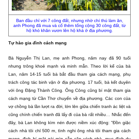
Ban đầu chỉ với 7 công đất, nhưng nhờ chí thú làm ăn,
anh Phong đã mua và cố thêm tổng cộng 30 công đất, từ
hộ khó khăn vươn lên hộ khá ở địa phương.
Tự hào gia đình cách mạng
Bà Nguyễn Thị Lan, mẹ anh Phong, năm nay đã 90 tuổi
nhưng trông khoẻ mạnh và minh mẫn. Theo lời kể của bà
Lan, năm 14-15 tuổi bà bắt đầu tham gia cách mạng, phụ
trách công tác binh vận ở địa phương. 17 tuổi, bà kết duyên
với ông Ðặng Thành Công. Ông Công cũng bí mật tham gia
cách mạng từ Cần Thơ chuyển về địa phương. Các con của
vợ chồng bà lần lượt ra đời, lớn lên giữa chiến tranh ác liệt và
cũng chính chiến tranh đã lấy đi của bà rất nhiều… Nhắc đến
đây, bà Lan không kìm nén được niềm xúc động: "Ðồn giặc
cách nhà tôi chỉ 500 m, tình nghi ông nhà tôi tham gia cách
mạng, địch bí mật gài mìn sẵn cặp vách nhà, mục đích dụ