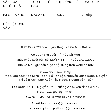
VĂN HÓA -
DU LỊCH - THỂ
NHỊP SỐNG TRẺ
LONGFORM
NGHỆ THUẬT
THAO
INFOGRAPHIC
EMAGAZINE
QUIZZ
ភាសាខ្មែរ
LIÊN HỆ QUẢNG
CÁO
© 2005 - 2023 Bản quyền thuộc về Cà Mau Online
Cơ quan chủ quản: Tỉnh ủy Cà Mau
Giấy phép xuất bản số 620/GP-BTTTT, ngày 24/12/2020
Báo Cà Mau giữ bản quyền nội dung trên website này.
Giám đốc: Lâm Hồ Sỹ
Phó Giám đốc: Ngô Minh Toàn, Hồ Tấn Lộc, Nguyễn Quốc Danh, Nguyễn
Thị Lâm Anh, Cao Xuân Thu Ngọc, Trương Văn Tuấn
Tòa soạn:
Số 413 Nguyễn Trãi, Phường An Xuyên, tỉnh Cà Mau.
Điện thoại:
(0290)3831066
Ban Giám đốc:
0918.575228 - 0913.780557
baocamau@gmail.com
Email:
baocamau.phongkythuat@gmail.com