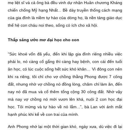
mẹ liệt sĩ và cả ông bà đều vinh dự nhận Huân chương Kháng
chiến chống Mỹ hạng Nhất... Bề dày truyền thống cách mạng
của gia đình là niềm tự hào của dòng họ, là nền tảng giáo dục
thế hệ con cháu noi theo, sống có ích cho xã hội.
Thắp sáng ước mơ đại học cho con
“Sức khoẻ vốn đã yếu, đến khi lập gia đình riêng nhiều việc
phải lo, nó càng cố gắng thì càng hay bệnh, con cái đến tuổi
ăn học, có lúc cuộc sống hết sức khó khăn… Vì đông con nên
khi ra riêng, tôi chỉ cho vợ chồng thằng Phong được 7 công
đất, nhưng nhờ vợ chồng nó đồng lòng, chăm chỉ làm ăn, đến
nay nó đã mua và cố thêm tổng cộng 30 công đất. Nhờ vậy
mà nay vợ chồng nó mới vươn lên khá, nuôi 2 con học đại
học. Tôi mừng và tự hào về nó lắm...”, bà Lan với ánh mắt
hạnh phúc khi kể về con trai của mình.
Anh Phong nhớ lại một thời gian khó, ngày xưa, dù việc đi lại