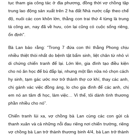
tục tham gia công tác ở địa phương, đồng thời vợ chồng tập
trung lao động sản xuất trên 2 ha đất Nhà nước cấp theo chế
độ, nuôi các con khôn lớn, thằng con trai thứ 4 từng là trung
tá công an, nay đã về hưu, còn lại cũng có cuộc sống riêng,
ổn định".
Bà Lan bảo rằng: “Trong 7 đứa con thì thằng Phong chịu
nhiều thiệt thòi nhất do bệnh tật bẩm sinh, liệt chân từ nhỏ vì
di chứng chiến tranh để lại. Lớn lên, gia đình tạo điều kiện
cho nó ăn học để bù đắp lại, nhưng một lần nữa nó chọn cách
hy sinh, tạm gác ước mơ trở thành thợ cơ khí, thay các anh,
chị gánh vác việc đồng áng, lo cho gia đình để các anh, chị
em nó an tâm đi học, làm việc… Vì thế, tôi dành tình thương
phần nhiều cho nó”.
Chiến tranh lùi xa, vợ chồng bà Lan cùng các con gửi cả
thanh xuân và cả những nỗi đau riêng nơi chiến trường, riêng
vợ chồng bà Lan trở thành thương binh 4/4, bà Lan trở thành