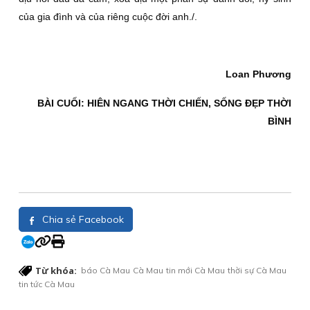
của gia đình và của riêng cuộc đời anh./.
Loan Phương
BÀI CUỐI: HIÊN NGANG THỜI CHIẾN, SỐNG ÐẸP THỜI
BÌNH
Chia sẻ Facebook
Từ khóa:
báo Cà Mau
Cà Mau
tin mới Cà Mau
thời sự Cà Mau
tin tức Cà Mau