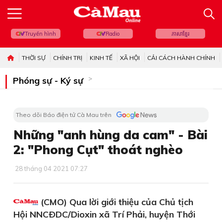
Truyền hình
Radio
ភាសាខ្មែរ
THỜI SỰ
CHÍNH TRỊ
KINH TẾ
XÃ HỘI
CẢI CÁCH HÀNH CHÍNH
Phóng sự - Ký sự
Theo dõi Báo điện tử Cà Mau trên
Những "anh hùng da cam" - Bài
2: "Phong Cụt" thoát nghèo
28 tháng 04 2021 07:27
(CMO) Qua lời giới thiệu của Chủ tịch
Hội NNCÐDC/Dioxin xã Trí Phải, huyện Thới