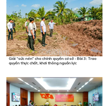
Giải “sức nén” cho chính quyền cơ sở - Bài 3: Trao
quyền thực chất, khơi thông nguồn lực