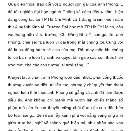
Qua điện thoại trao đổi với 2 người con gái của anh Phong, 1
đã tốt nghiệp đại học ngành Thống kê cách đây 4 năm, hiện
đang công tác tại TP Hồ Chí Minh và 1 đang là sinh viên năm
thứ 4 ngành Kinh tế, Trường Ðại học mở TP Hồ Chí Minh, còn
vài tháng nữa là ra trường. Chị Ðặng Như Ý, con gái lớn anh
Phong, chia sẻ: “Ba luôn vĩ đại trong mắt chúng tôi. Cùng với
đó là sự đồng hành sẻ chia của mẹ. Rất may mắn khi chúng
tôi có ba mẹ luôn hy sinh và quyết tâm giúp các con thực hiện
ước mơ, cho các con tương lai tươi sáng…”.
Khuyết tật ở chân, anh Phong luôn đau nhức, phải uống thuốc
thường xuyên và điều trị liên tục, nhưng ý chí quyết tâm thoát
nghèo luôn thôi thúc anh Phong cố gắng và anh đã làm được
điều ấy. Anh không chỉ mạnh mẽ vươn lên chiến thắng số
phận mà còn là con thuyền vững chãi đưa các con đến bến
bờ tươi sáng... Bên đám rẫy xanh pha với nắng vàng óng ánh
giữa trưa hè, nghĩ về thành quả hiện tại, như phần nào xoa
dịu nỗi đau da cam, xoa dịu một phần sự đánh đổi, hy sinh