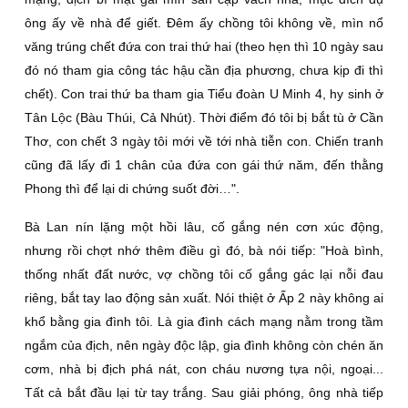
ông ấy về nhà để giết. Ðêm ấy chồng tôi không về, mìn nổ
văng trúng chết đứa con trai thứ hai (theo hẹn thì 10 ngày sau
đó nó tham gia công tác hậu cần địa phương, chưa kịp đi thì
chết). Con trai thứ ba tham gia Tiểu đoàn U Minh 4, hy sinh ở
Tân Lộc (Bàu Thúi, Cả Nhút). Thời điểm đó tôi bị bắt tù ở Cần
Thơ, con chết 3 ngày tôi mới về tới nhà tiễn con. Chiến tranh
cũng đã lấy đi 1 chân của đứa con gái thứ năm, đến thằng
Phong thì để lại di chứng suốt đời…".
Bà Lan nín lặng một hồi lâu, cố gắng nén cơn xúc động,
nhưng rồi chợt nhớ thêm điều gì đó, bà nói tiếp: "Hoà bình,
thống nhất đất nước, vợ chồng tôi cố gắng gác lại nỗi đau
riêng, bắt tay lao động sản xuất. Nói thiệt ở Ấp 2 này không ai
khổ bằng gia đình tôi. Là gia đình cách mạng nằm trong tầm
ngắm của địch, nên ngày độc lập, gia đình không còn chén ăn
cơm, nhà bị địch phá nát, con cháu nương tựa nội, ngoại...
Tất cả bắt đầu lại từ tay trắng. Sau giải phóng, ông nhà tiếp