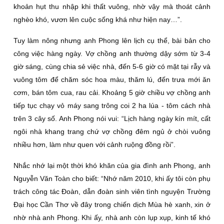
khoản hụt thu nhập khi thất vuông, nhờ vậy mà thoát cảnh
nghèo khó, vươn lên cuộc sống khá như hiện nay…”.
Tuy làm nông nhưng anh Phong lên lịch cụ thể, bài bản cho
công việc hàng ngày. Vợ chồng anh thường dậy sớm từ 3-4
giờ sáng, cùng chia sẻ việc nhà, đến 5-6 giờ có mặt tại rẫy và
vuông tôm để chăm sóc hoa màu, thăm lú, đến trưa mới ăn
cơm, bán tôm cua, rau cải. Khoảng 5 giờ chiều vợ chồng anh
tiếp tục chạy vỏ máy sang trông coi 2 ha lúa - tôm cách nhà
trên 3 cây số. Anh Phong nói vui: “Lịch hàng ngày kín mít, cất
ngôi nhà khang trang chứ vợ chồng đêm ngủ ở chòi vuông
nhiều hơn, làm như quen với cảnh ruộng đồng rồi”.
Nhắc nhớ lại một thời khó khăn của gia đình anh Phong, anh
Nguyễn Văn Toàn cho biết: “Nhớ năm 2010, khi ấy tôi còn phụ
trách công tác Ðoàn, dẫn đoàn sinh viên tình nguyện Trường
Ðại học Cần Thơ về đây trong chiến dịch Mùa hè xanh, xin ở
nhờ nhà anh Phong. Khi ấy, nhà anh còn lụp xụp, kinh tế khó