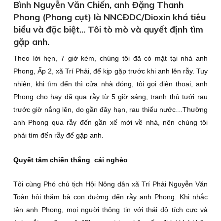
Bình Nguyễn Văn Chiến, anh Ðặng Thanh
Phong (Phong cụt) là NNCÐDC/Dioxin khá tiêu
biểu và đặc biệt... Tôi tò mò và quyết định tìm
gặp anh.
Theo lời hẹn, 7 giờ kém, chúng tôi đã có mặt tại nhà anh
Phong, Ấp 2, xã Trí Phải, để kịp gặp trước khi anh lên rẫy. Tuy
nhiên, khi tìm đến thì cửa nhà đóng, tôi gọi điện thoại, anh
Phong cho hay đã qua rẫy từ 5 giờ sáng, tranh thủ tưới rau
trước giờ nắng lên, do gần đây hạn, rau thiếu nước…Thường
anh Phong qua rẫy đến gần xế mới về nhà, nên chúng tôi
phải tìm đến rẫy để gặp anh.
Quyết tâm chiến thắng cái nghèo
Tôi cùng Phó chủ tịch Hội Nông dân xã Trí Phải Nguyễn Văn
Toàn hỏi thăm bà con đường đến rẫy anh Phong. Khi nhắc
tên anh Phong, mọi người thông tin với thái độ tích cực và