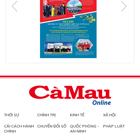
THỜI SỰ
CHÍNH TRỊ
KINH TẾ
XÃ HỘI
CẢI CÁCH HÀNH
CHUYỂN ĐỔI SỐ
QUỐC PHÒNG -
PHÁP LUẬT
CHÍNH
AN NINH