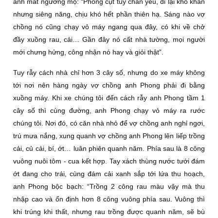
ánh mắt ngưỡng mộ: “Phong cụt tuy chân yếu, đi lại khó khăn
nhưng siêng năng, chịu khó hết phần thiên hạ. Sáng nào vợ
chồng nó cũng chạy vỏ máy ngang qua đây, có khi về chở
đầy xuồng rau, cải… Gần đây nó cất nhà tường, mọi người
mới chưng hửng, công nhận nó hay và giỏi thật”.
Tuy rẫy cách nhà chỉ hơn 3 cây số, nhưng do xe máy không
tới nơi nên hàng ngày vợ chồng anh Phong phải đi bằng
xuồng máy. Khi xe chúng tôi đến cách rẫy anh Phong tầm 1
cây số thì cùng đường, anh Phong chạy vỏ máy ra rước
chúng tôi. Nơi đó, có căn nhà nhỏ để vợ chồng anh nghỉ ngơi,
trú mưa nắng, xung quanh vợ chồng anh Phong lên liếp trồng
cải, củ cải, bí, ớt… luân phiên quanh năm. Phía sau là 8 công
vuông nuôi tôm - cua kết hợp. Tay xách thùng nước tưới đám
ớt đang cho trái, cùng đám cải xanh sắp tới lứa thu hoạch,
anh Phong bộc bạch: “Trồng 2 công rau màu vậy mà thu
nhập cao và ổn định hơn 8 công vuông phía sau. Vuông thì
khi trúng khi thất, nhưng rau trồng được quanh năm, sẽ bù