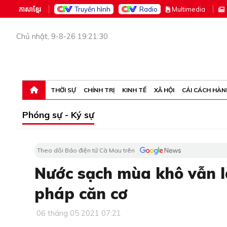
ភាសាខ្មែរ
Truyền hình
Radio
M
ultimedia
Chủ nhật, 9-8-26 19:21:30
THỜI SỰ
CHÍNH TRỊ
KINH TẾ
XÃ HỘI
CẢI CÁCH HÀN
Phóng sự - Ký sự
Theo dõi Báo điện tử Cà Mau trên
Nước sạch mùa khô vẫn là
pháp căn cơ
06 tháng 05 2021 07:21