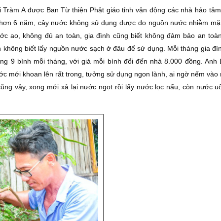
i Tràm A được Ban Từ thiện Phật giáo tỉnh vận động các nhà hảo tâ
ã hơn 6 năm, cây nước không sử dụng được do nguồn nước nhiễm mặ
ước ao, không đủ an toàn, gia đình cũng biết không đảm bảo an toà
h không biết lấy nguồn nước sạch ở đâu để sử dụng. Mỗi tháng gia đì
ng 9 bình mỗi tháng, với giá mỗi bình đổi đến nhà 8.000 đồng. Anh
ước mới khoan lên rất trong, tưởng sử dụng ngon lành, ai ngờ nếm vào
ũng vậy, xong mới xả lại nước ngọt rồi lấy nước lọc nấu, còn nước uố