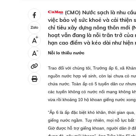
(CMO) Nước sạch là nhu cầu 
việc bảo vệ sức khoẻ và cải thiện
chỉ tiêu xây dựng nông thôn mới (
hoạt vẫn đang là nỗi trăn trở của 
+
hạn cao điểm và kéo dài như hiện 
-
Nỗi lo thiếu nước
Trao đổi với chúng tôi, Trưởng ấp 6, xã Khá
nguồn nước hợp vệ sinh, còn lại chưa có n
chứa nước. Toàn ấp có 5 tuyến dân cư nhưng
các tuyến không có nước nối mạng không k
vừa rồi khoảng 10 hộ khoan giếng nước xong 
“Ấp 6 là ấp đặc biệt khó khăn, thời gian qu
giếng nước ngầm. Tuy nhiên, mọi nỗ lực bất
Giờ được hỗ trợ giếng khoan, người dân ở đ
đụng đá, gãy mũi khoan”, ông Trần Văn Sĩ ch