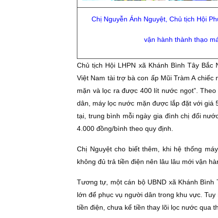
Chị Nguyễn Ánh Nguyệt, Chủ tịch Hội P
vận hành thành thạo má
Chủ tịch Hội LHPN xã Khánh Bình Tây Bắc N
Việt Nam tài trợ bà con ấp Mũi Tràm A chiếc
mặn và lọc ra được 400 lít nước ngọt”. Theo
dân, máy lọc nước mặn được lắp đặt với giá 50
tại, trung bình mỗi ngày gia đình chị đổi nư
4.000 đồng/bình theo quy định.
Chị Nguyệt cho biết thêm, khi hệ thống máy
không đủ trả tiền điện nên lâu lâu mới vận hà
Tương tự, một cán bộ UBND xã Khánh Bình Tâ
lớn để phục vụ người dân trong khu vực. Tuy n
tiền điện, chưa kể tiền thay lõi lọc nước qua 