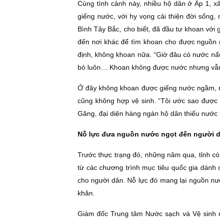
Cùng tình cảnh này, nhiều hộ dân ở Ấp 1, x
giếng nước, với hy vọng cải thiện đời sống
Bình Tây Bắc, cho biết, đã đầu tư khoan với 
đến nơi khác để tìm khoan cho được nguồn 
định, không khoan nữa. “Giờ đâu có nước nấu
bỏ luôn… Khoan không được nước nhưng vẫn t
Ở đây không khoan được giếng nước ngầm, n
cũng không hợp vệ sinh. “Tôi ước sao được
Găng, đại diện hàng ngàn hộ dân thiếu nước t
Nỗ lực đưa nguồn nước ngọt đến người 
Trước thực trạng đó, những năm qua, tỉnh có 
từ các chương trình mục tiêu quốc gia dành
cho người dân. Nỗ lực đó mang lại nguồn nư
khăn.
Giám đốc Trung tâm Nước sạch và Vệ sinh 