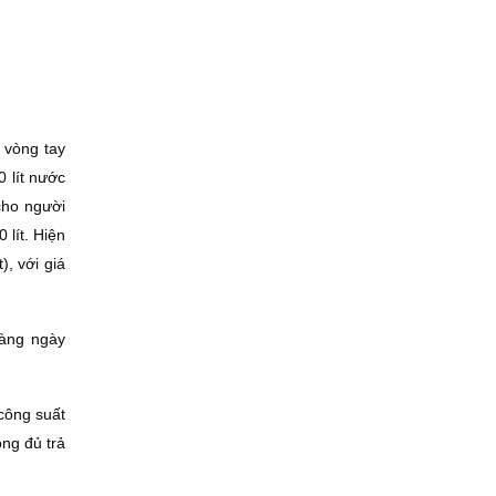
 vòng tay
 lít nước
cho người
 lít. Hiện
), với giá
hàng ngày
công suất
ông đủ trả