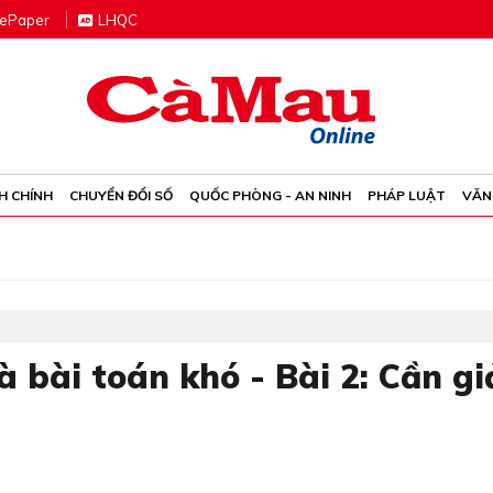
e
P
aper
LHQC
H CHÍNH
CHUYỂN ĐỔI SỐ
QUỐC PHÒNG - AN NINH
PHÁP LUẬT
VĂN
 bài toán khó - Bài 2: Cần gi