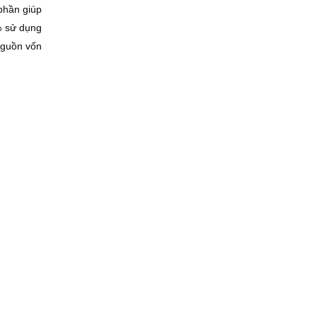
phần giúp
% sử dụng
 nguồn vốn