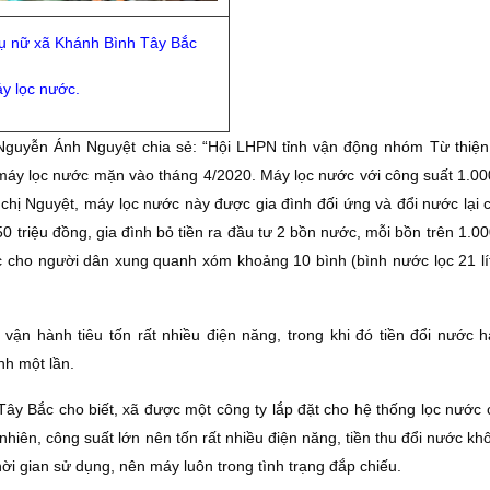
hụ nữ xã Khánh Bình Tây Bắc
y lọc nước.
guyễn Ánh Nguyệt chia sẻ: “Hội LHPN tỉnh vận động nhóm Từ thiện
 máy lọc nước mặn vào tháng 4/2020. Máy lọc nước với công suất 1.000
 chị Nguyệt, máy lọc nước này được gia đình đối ứng và đổi nước lại 
 triệu đồng, gia đình bỏ tiền ra đầu tư 2 bồn nước, mỗi bồn trên 1.000
ớc cho người dân xung quanh xóm khoảng 10 bình (bình nước lọc 21 lít
 vận hành tiêu tốn rất nhiều điện năng, trong khi đó tiền đổi nước 
nh một lần.
y Bắc cho biết, xã được một công ty lắp đặt cho hệ thống lọc nước 
hiên, công suất lớn nên tốn rất nhiều điện năng, tiền thu đổi nước kh
thời gian sử dụng, nên máy luôn trong tình trạng đắp chiếu.