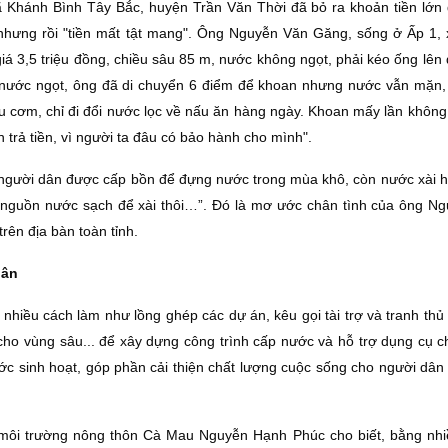
ã Khánh Bình Tây Bắc, huyện Trần Văn Thời đã bỏ ra khoản tiền lớn
, nhưng rồi "tiền mất tật mang". Ông Nguyễn Văn Găng, sống ở Ấp 1,
giá 3,5 triệu đồng, chiều sâu 85 m, nước không ngọt, phải kéo ống lên
nước ngọt, ông đã di chuyển 6 điểm để khoan nhưng nước vẫn mặn,
 cơm, chỉ đi đổi nước lọc về nấu ăn hàng ngày. Khoan mấy lần không 
rả tiền, vì người ta đâu có bảo hành cho mình".
gười dân được cấp bồn để đựng nước trong mùa khô, còn nước xài 
 nguồn nước sạch để xài thôi…”. Ðó là mơ ước chân tình của ông N
rên địa bàn toàn tỉnh.
dân
nhiều cách làm như lồng ghép các dự án, kêu gọi tài trợ và tranh thủ
 cho vùng sâu... để xây dựng công trình cấp nước và hỗ trợ dụng cụ 
ớc sinh hoạt, góp phần cải thiện chất lượng cuộc sống cho người dân
môi trường nông thôn Cà Mau Nguyễn Hạnh Phúc cho biết, bằng nh