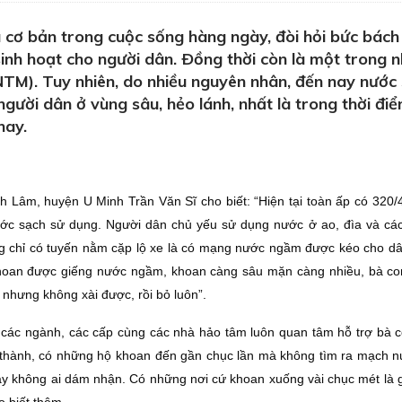
cơ bản trong cuộc sống hàng ngày, đòi hỏi bức bách
 sinh hoạt cho người dân. Ðồng thời còn là một trong 
NTM). Tuy nhiên, do nhiều nguyên nhân, đến nay nước 
người dân ở vùng sâu, hẻo lánh, nhất là trong thời đi
nay.
nh Lâm, huyện U Minh Trần Văn Sĩ cho biết: “Hiện tại toàn ấp có 320/
ước sạch sử dụng. Người dân chủ yếu sử dụng nước ở ao, đìa và cá
 chỉ có tuyến nằm cặp lộ xe là có mạng nước ngầm được kéo cho dân
hoan được giếng nước ngầm, khoan càng sâu mặn càng nhiều, bà co
nhưng không xài được, rồi bỏ luôn”.
a, các ngành, các cấp cùng các nhà hảo tâm luôn quan tâm hỗ trợ bà 
 thành, có những hộ khoan đến gần chục lần mà không tìm ra mạch n
ây không ai dám nhận. Có những nơi cứ khoan xuống vài chục mét là 
o biết thêm.