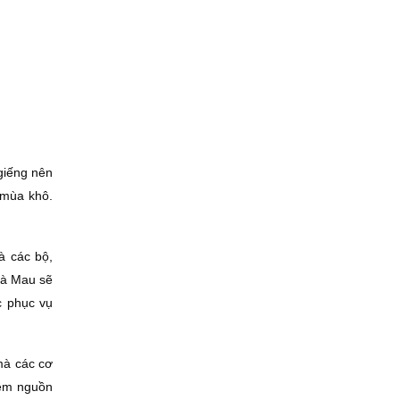
giếng nên
 mùa khô.
à các bộ,
Cà Mau sẽ
c phục vụ
mà các cơ
iệm nguồn