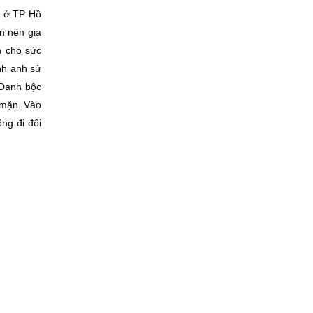
m ở TP Hồ
n nên gia
n cho sức
nh anh sử
 Danh bộc
 mặn. Vào
ng đi đổi