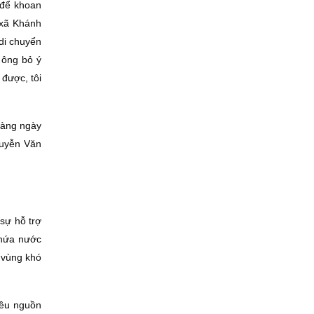
 để khoan
 xã Khánh
 di chuyển
 ông bỏ ý
được, tôi
hàng ngày
guyễn Văn
 sự hỗ trợ
chứa nước
 vùng khó
iều nguồn