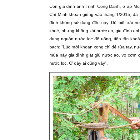
Còn gia đình anh Trịnh Công Danh, ở ấp Mũ
Chí Minh khoan giếng vào tháng 1/2015, đ
đình không sử dụng đến nay. Dù biết xài n
khoẻ, nhưng không xài nước ao, gia đình an
dụng nguồn nước lọc để uống, tiện tặn khoả
bạch: “Lúc mới khoan xong chỉ để rửa tay, n
mùa này gia đình giặt giũ nước ao, vo cơm c
nước lọc. Ở đây ai cũng vậy”.