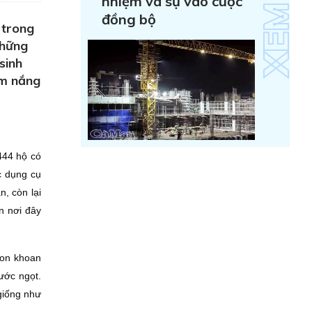
nhiệm và sự vào cuộc
đồng bộ
 trong
những
sinh
ểm nắng
444 hộ có
c dụng cụ
, còn lại
n nơi đây
con khoan
ước ngọt.
giống như