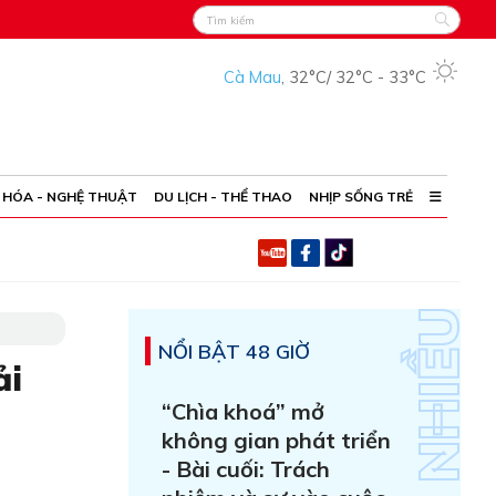
Cà Mau
,
32°C
/
32°C
-
33°C
 HÓA - NGHỆ THUẬT
DU LỊCH - THỂ THAO
NHỊP SỐNG TRẺ
NỔI BẬT 48 GIỜ
ải
“Chìa khoá” mở
không gian phát triển
- Bài cuối: Trách