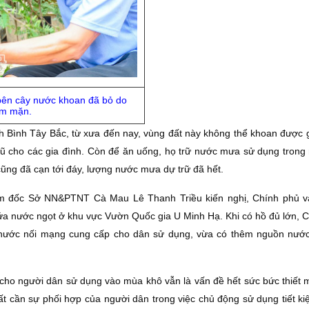
bên cây nước khoan đã bỏ do
ễm mặn.
 Bình Tây Bắc, từ xưa đến nay, vùng đất này không thể khoan được 
iũ cho các gia đình. Còn để ăn uống, họ trữ nước mưa sử dụng trong
cũng đã cạn tới đáy, lượng nước mưa dự trữ đã hết.
iám đốc Sở NN&PTNT Cà Mau Lê Thanh Triều kiến nghị, Chính phủ v
hứa nước ngọt ở khu vực Vườn Quốc gia U Minh Hạ. Khi có hồ đủ lớn, 
nước nối mạng cung cấp cho dân sử dụng, vừa có thêm nguồn nướ
 cho người dân sử dụng vào mùa khô vẫn là vấn đề hết sức bức thiết 
ất cần sự phối hợp của người dân trong việc chủ động sử dụng tiết k