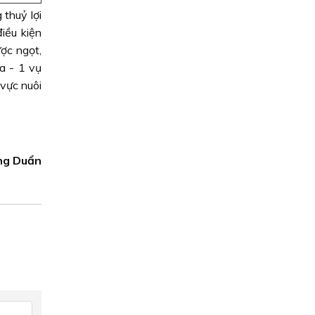
thuỷ lợi
iều kiện
ợc ngọt,
a - 1 vụ
 vực nuôi
ng Duẩn