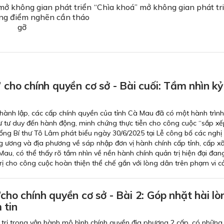
mở không gian phát triển
“Chìa khoá” mở không gian phát tr
ững điểm nghẽn cần tháo
gỡ
” cho chính quyền cơ sở - Bài cuối: Tầm nhìn kỷ
ành lập, các cấp chính quyền của tỉnh Cà Mau đã có một hành trình
 tư duy đến hành động, minh chứng thực tiễn cho công cuộc “sắp xếp
Tổng Bí thư Tô Lâm phát biểu ngày 30/6/2025 tại Lễ công bố các nghị 
g ương và địa phương về sáp nhập đơn vị hành chính cấp tỉnh, cấp x
au, có thể thấy rõ tầm nhìn về nền hành chính quản trị hiện đại đan
trị cho công cuộc hoàn thiện thể chế gắn với lòng dân trên phạm vi c
”cho chính quyền cơ sở - Bài 2: Góp nhặt hài lò
 tin
 trị trong vận hành mô hình chính quyền địa phương 2 cấp, có những