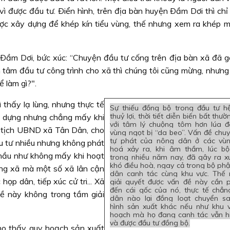
ì được đầu tư. Ðiển hình, trên địa bàn huyện Ðầm Dơi thì chỉ 
c xây dựng để khép kín tiểu vùng, thế nhưng xem ra khép mà
ầm Dơi, bức xúc: “Chuyện đầu tư cống trên địa bàn xã đã g
tâm đầu tư công trình cho xã thì chúng tôi cũng mừng, nhưng 
 làm gì?".
 thấy lạ lùng, nhưng thực tế
Sự thiếu đồng bộ trong đầu tư h
thuỷ lợi, thời tiết diễn biến bất thư
y dựng nhưng chẳng mấy khi
với tâm lý chuộng tôm hơn lúa đ
 tịch UBND xã Tân Dân, cho
vùng ngọt bị “da beo”. Vấn đề chuy
tự phát của nông dân ở các vù
ầu tư nhiều nhưng không phát
hoá xảy ra, khi âm thầm, lúc bộ
 hầu như không mấy khi hoạt
trong nhiều năm nay, đã gây ra x
khó điều hoà, ngay cả trong bộ phậ
ong xã mà một số xã lân cận
dân canh tác cùng khu vực. Thế 
p dân, tiếp xúc cử tri... Xã
giải quyết được vấn đề này cần p
đến cái gốc của nó, thực tế chẳn
ề này không trong tầm giải
dân nào lại đồng loạt chuyển 
hình sản xuất khác nếu như khu 
hoạch mà họ đang canh tác vẫn h
và được đầu tư đồng bộ.
o thấy, quy hoạch sản xuất