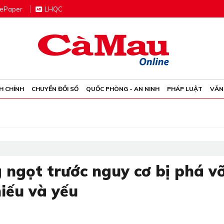
e
P
aper
LHQC
H CHÍNH
CHUYỂN ĐỔI SỐ
QUỐC PHÒNG - AN NINH
PHÁP LUẬT
VĂN
 ngọt trước nguy cơ bị phá vỡ
hiếu và yếu