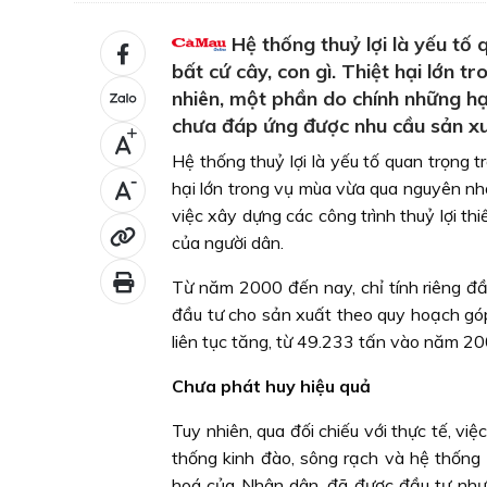
Hệ thống thuỷ lợi là yếu tố 
bất cứ cây, con gì. Thiệt hại lớn t
nhiên, một phần do chính những hạn
chưa đáp ứng được nhu cầu sản xu
+
Hệ thống thuỷ lợi là yếu tố quan trọng t
-
hại lớn trong vụ mùa vừa qua nguyên nhâ
việc xây dựng các công trình thuỷ lợi t
của người dân.
Từ năm 2000 đến nay, chỉ tính riêng đầ
đầu tư cho sản xuất theo quy hoạch góp
liên tục tăng, từ 49.233 tấn vào năm 
Chưa phát huy hiệu quả
Tuy nhiên, qua đối chiếu với thực tế, vi
thống kinh đào, sông rạch và hệ thống
hoá của Nhân dân, đã được đầu tư như