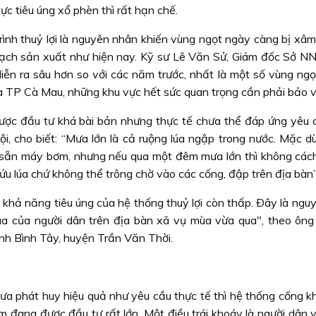
c tiêu úng xổ phèn thì rất hạn chế.
trình thuỷ lợi là nguyên nhân khiến vùng ngọt ngày càng bị xâ
hoạch sản xuất như hiện nay. Kỹ sư Lê Văn Sử, Giám đốc Sở 
diễn ra sâu hơn so với các năm trước, nhất là một số vùng ngọ
à TP Cà Mau, những khu vực hết sức quan trọng cần phải bảo v
được đầu tư khá bài bản nhưng thực tế chưa thể đáp ứng yêu 
 cho biết: “Mưa lớn là cả ruộng lúa ngập trong nước. Mặc dù
 sẵn máy bơm, nhưng nếu qua một đêm mưa lớn thì không các
cứu lúa chứ không thể trông chờ vào các cống, đập trên địa bàn”
o khả năng tiêu úng của hệ thống thuỷ lợi còn thấp. Ðây là ng
lúa của người dân trên địa bàn xã vụ mùa vừa qua", theo ôn
h Bình Tây, huyện Trần Văn Thời.
hưa phát huy hiệu quả như yêu cầu thực tế thì hệ thống cống k
m đang được đầu tư rất lớn. Một điều trái khoáy là người dân 