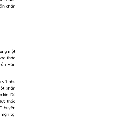
găn chặn
hưng một
ông tháo
Trần Văn
 với nhu
một phần
p kín. Dù
lực tháo
ND huyện
 mặn tại