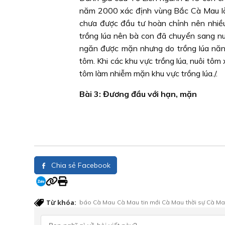
năm 2000 xác định vùng Bắc Cà Mau là v
chưa được đầu tư hoàn chỉnh nên nhiều
trồng lúa nên bà con đã chuyển sang nu
ngăn được mặn nhưng do trồng lúa năng
tôm. Khi các khu vực trồng lúa, nuôi tôm 
tôm làm nhiễm mặn khu vực trồng lúa./.
Bài 3: Đương đầu với hạn, mặn
Chia sẻ Facebook
Từ khóa:
báo Cà Mau
Cà Mau
tin mới Cà Mau
thời sự Cà M