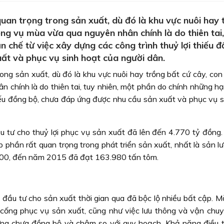
quan trọng trong sản xuất, dù đó là khu vực nuôi hay 
rong vụ mùa vừa qua nguyên nhân chính là do thiên tai,
 chế từ việc xây dựng các công trình thuỷ lợi thiếu đ
ất và phục vụ sinh hoạt của người dân.
rong sản xuất, dù đó là khu vực nuôi hay trồng bất cứ cây, con 
n chính là do thiên tai, tuy nhiên, một phần do chính những h
hiếu đồng bộ, chưa đáp ứng được nhu cầu sản xuất và phục vụ s
u tư cho thuỷ lợi phục vụ sản xuất đã lên đến 4.770 tỷ đồng.
 phần rất quan trọng trong phát triển sản xuất, nhất là sản l
2000, đến năm 2015 đã đạt 163.980 tấn tôm.
ệc đầu tư cho sản xuất thời gian qua đã bộc lộ nhiều bất cập. 
 cống phục vụ sản xuất, cũng như việc lưu thông và vận chu
ng chưa đồng bộ và chậm so với quy hoạch. Khả năng điều t