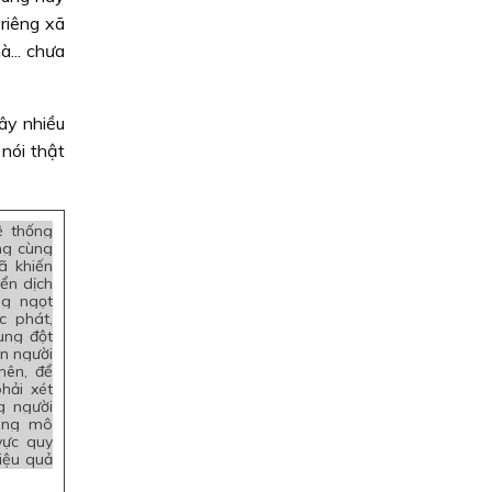
riêng xã
... chưa
ây nhiều
nói thật
ệ thống
ờng cùng
ã khiến
ển dịch
ng ngọt
c phát,
ung đột
n người
nên, để
hải xét
g người
sang mô
vực quy
iệu quả