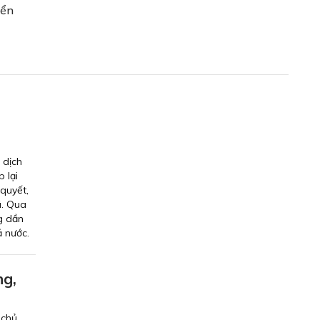
iển
 dịch
 lại
quyết,
ã. Qua
g dần
ả nước.
ng,
 chủ