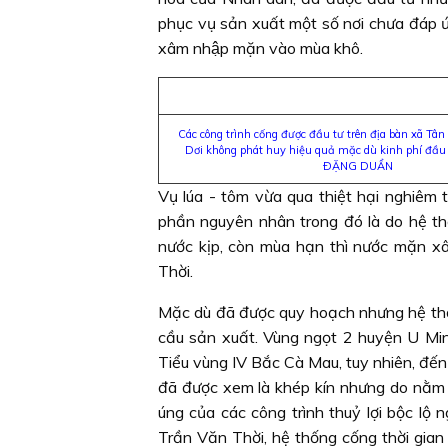
phục vụ sản xuất một số nơi chưa đáp ứ
xâm nhập mặn vào mùa khô.
Các công trình cống được đầu tư trên địa bàn xã T
Dơi không phát huy hiệu quả mặc dù kinh phí đầu 
ÐẶNG DUẨN
Vụ lúa - tôm vừa qua thiệt hại nghiêm 
phần nguyên nhân trong đó là do hệ th
nước kịp, còn mùa hạn thì nước mặn x
Thời.
Mặc dù đã được quy hoạch nhưng hệ thốn
cầu sản xuất. Vùng ngọt 2 huyện U Minh
Tiểu vùng IV Bắc Cà Mau, tuy nhiên, đến n
đã được xem là khép kín nhưng do nằm g
úng của các công trình thuỷ lợi bộc l
Trần Văn Thời, hệ thống cống thời gia