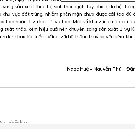
ùng sản xuất theo hệ sinh thái ngọt. Tuy nhiên, do hệ thống 
 khu vực đất trũng, nhiễm phèn mặn chưa được cải tạo đủ đ
ôi tôm hoặc 1 vụ lúa - 1 vụ tôm. Một số khu vực dù đã giữ đư
 suất thấp, kém hiệu quả nên chuyển sang sản xuất 1 vụ lú
xen kẽ nhau, lúc triều cường, với hệ thống thuỷ lợi yếu kém, khu
Ngọc Huệ - Nguyễn Phú – Ðặ
au
tin tức Cà Mau