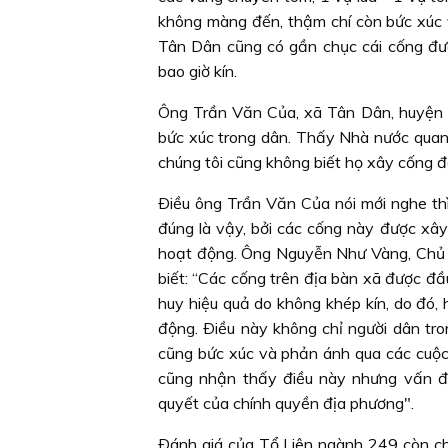
không màng đến, thậm chí còn bức xúc v
Tân Dân cũng có gần chục cái cống đượ
bao giờ kín.
Ông Trần Văn Của, xã Tân Dân, huyện Ð
bức xúc trong dân. Thấy Nhà nước quan 
chúng tôi cũng không biết họ xây cống để
Ðiều ông Trần Văn Của nói mới nghe thì
đúng là vậy, bởi các cống này được xâ
hoạt động. Ông Nguyễn Như Vàng, Chủ
biết: “Các cống trên địa bàn xã được đ
huy hiệu quả do không khép kín, do đó,
động. Ðiều này không chỉ người dân tr
cũng bức xúc và phản ánh qua các cuộc họ
cũng nhận thấy điều này nhưng vấn đ
quyết của chính quyền địa phương".
Ðánh giá của Tổ Liên ngành 249 còn ch