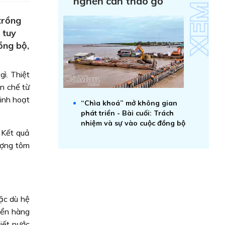
nghẽn cần tháo gỡ
trồng
 tuy
ồng bộ,
gì. Thiệt
ạn chế từ
inh hoạt
“Chìa khoá” mở không gian
phát triển - Bài cuối: Trách
nhiệm và sự vào cuộc đồng bộ
 Kết quả
ượng tôm
Mặc dù hệ
yển hàng
iết nước