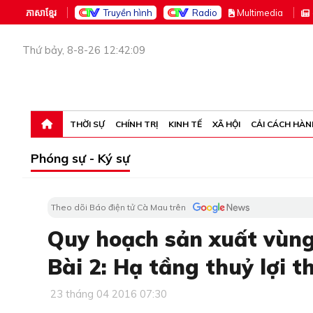
ភាសាខ្មែរ
Truyền hình
Radio
M
ultimedia
Thứ bảy, 8-8-26 12:42:09
THỜI SỰ
CHÍNH TRỊ
KINH TẾ
XÃ HỘI
CẢI CÁCH HÀN
Phóng sự - Ký sự
Theo dõi Báo điện tử Cà Mau trên
Quy hoạch sản xuất vùng
Bài 2:​ Hạ tầng thuỷ lợi t
23 tháng 04 2016 07:30