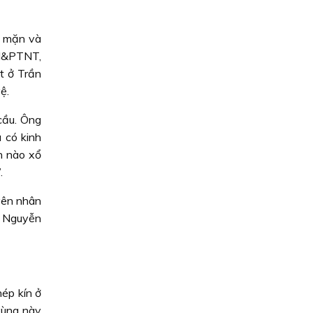
m mặn và
NN&PTNT,
t ở Trần
ệ.
cầu. Ông
 có kinh
h nào xổ
.
uyên nhân
g Nguyễn
hép kín ở
vùng này