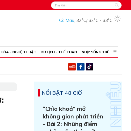
Cà Mau
,
32°C
/
32°C
-
33°C
 HÓA - NGHỆ THUẬT
DU LỊCH - THỂ THAO
NHỊP SỐNG TRẺ
NỔI BẬT 48 GIỜ
:
“Chìa khoá” mở
không gian phát triển
- Bài 2: Những điểm