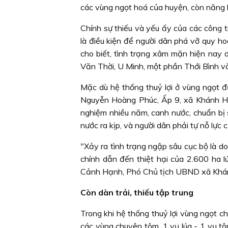
các vùng ngọt hoá của huyện, còn năng lự
Chính sự thiếu và yếu ấy của các công 
là điều kiện để người dân phá vỡ quy 
cho biết, tình trạng xâm mặn hiện nay 
Văn Thời, U Minh, một phần Thới Bình v
Mặc dù hệ thống thuỷ lợi ở vùng ngọt 
Nguyễn Hoàng Phúc, Ấp 9, xã Khánh Hội,
nghiệm nhiều năm, canh nước, chuẩn bị
nước ra kịp, và người dân phải tự nỗ lực 
"Xảy ra tình trạng ngập sâu cục bộ là d
chính dẫn đến thiệt hại của 2.600 ha 
Cảnh Hạnh, Phó Chủ tịch UBND xã Khán
Còn dàn trải, thiếu tập trung
Trong khi hệ thống thuỷ lợi vùng ngọt c
các vùng chuyên tôm, 1 vụ lúa - 1 vụ tô