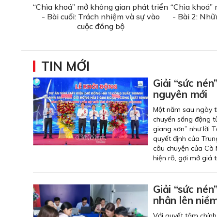
“Chìa khoá” mở không gian phát triển
“Chìa khoá” 
- Bài cuối: Trách nhiệm và sự vào
- Bài 2: Nh
cuộc đồng bộ
TIN MỚI
Giải “sức nén
nguyên mới
Một năm sau ngày th
chuyển sống động từ
giang sơn” như lời 
quyết định của Trun
câu chuyện của Cà M
hiện rõ, gợi mở giá 
Giải “sức nén
nhân lên niềm
Với quyết tâm chính