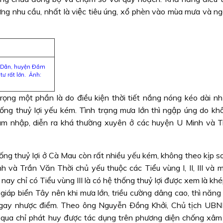
ng nhu cầu, nhất là việc tiêu úng, xổ phèn vào mùa mưa và n
ân Dân, huyện Ðầm
tư rất lớn. Ảnh:
trọng một phần là do điều kiện thời tiết nắng nóng kéo dài n
ống thuỷ lợi yếu kém. Tình trạng mưa lớn thì ngập úng do kh
âm nhập, diễn ra khá thường xuyên ở các huyện U Minh và 
g thuỷ lợi ở Cà Mau còn rất nhiều yếu kém, không theo kịp so
 và Trần Văn Thời chủ yếu thuộc các Tiểu vùng I, II, III và 
ay chỉ có Tiểu vùng III là có hệ thống thuỷ lợi được xem là khé
iáp biển Tây nên khi mưa lớn, triều cường dâng cao, thì năng 
ộ ngay nhược điểm. Theo ông Nguyễn Ðồng Khởi, Chủ tịch UB
n qua chỉ phát huy được tác dụng trên phương diện chống xâm