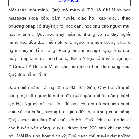
cho khách.
Một thân một mình, Quý mò mẫm đi TP Hồ Chí Minh học
massage (xoa bóp, bấm huyệt, giác hơi, cạo gió… theo
phương pháp cổ truyền); rồi học đàn, học chữ cho người mù,
học vi tính… Quý nói, may mắn là những cơ sở dạy nghề
mình học đều dạy miễn phí cho người mù nên không phải lo
nghĩ chuyện tiền nong. Riêng học massage, Quý học đến
mấy trung tâm, cả theo học tại Khoa Y học cổ truyền Đại học
Y Dược TP Hồ Chí Minh, cho nên từ cơ bản đến nâng cao,
Quý đều nắm bắt tốt.
Sau nhiều năm trải nghiệm ở đất Sài Gòn, Quý trở về quê,
cùng một số người làm đơn đề xuất ngành chức năng thành
lập Hội Người mù của tỉnh để anh chị em có nơi sinh hoạt,
chia sẻ vui buồn, nương tựa, giúp đỡ nhau trong cuộc sống.
Quý được bầu làm Phó chủ tịch Hội. Quý tích cực lặn lội đi
các huyện vận động, quy tụ được hơn 200 anh chị em vào
hội. Mỗi lần sinh hoạt định kỳ, Quý tranh thủ truyền đạt những