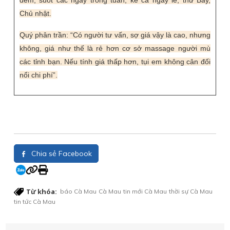
đêm, suốt các ngày trong tuần, kể cả ngày lễ, thứ Bảy,
Chủ nhật.
Quý phân trần: “Có người tư vấn, sợ giá vậy là cao, nhưng
không, giá như thế là rẻ hơn cơ sở massage người mù
các tỉnh bạn. Nếu tính giá thấp hơn, tụi em không cân đối
nổi chi phí”.
Chia sẻ Facebook
Từ khóa:
báo Cà Mau
Cà Mau
tin mới Cà Mau
thời sự Cà Mau
tin tức Cà Mau