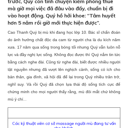
trước, Quý còn tính chuyện kiếm phòng thuê
mà giờ mọi việc đã đâu vào đấy, chuẩn bị đi
vào hoạt động. Quý hồ hởi khoe: “Tâm huyết
hơn 5 năm rồi giờ mới thực hiện được”.
Cao Thanh Quý bị mù khi đang học lớp 10. Bác sĩ chẩn đoán
do ảnh hưởng chất độc da cam từ người cha là du kích năm
xưa. 17 năm qua sống trong bóng tối nhưng Quý vẫn luôn nỗ
lực và đầy nghị lực sống. Không đọc được thì Quý nắm tin tức
bằng cách nghe đài. Cũng từ nghe đài, biết được nhiều người
tật nguyền nhưng đã vượt lên nghịch cảnh, sống có ích cho
bản thân, gia đình, xã hội đã để lại trong Quý nhiều trăn trở,
nghĩ suy. Và rồi Quý đã chọn lựa thái độ sống tích cực để
chứng minh cho mọi người thấy rằng, mù đôi mắt chứ không
mù ý chí...
Các kỹ thuật viên cơ sở massage người mù đang tư vấn