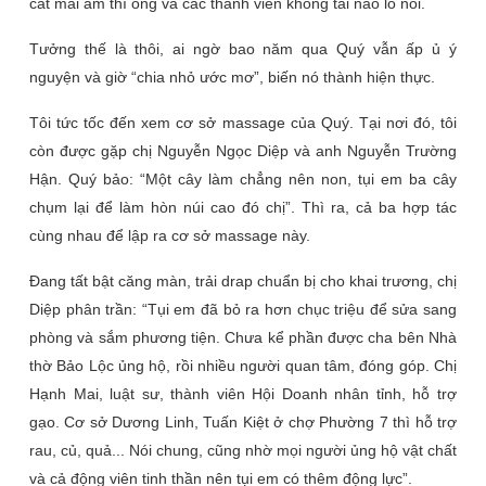
cất mái ấm thì ông và các thành viên không tài nào lo nổi.
Tưởng thế là thôi, ai ngờ bao năm qua Quý vẫn ấp ủ ý
nguyện và giờ “chia nhỏ ước mơ”, biến nó thành hiện thực.
Tôi tức tốc đến xem cơ sở massage của Quý. Tại nơi đó, tôi
còn được gặp chị Nguyễn Ngọc Diệp và anh Nguyễn Trường
Hận. Quý bảo: “Một cây làm chẳng nên non, tụi em ba cây
chụm lại để làm hòn núi cao đó chị”. Thì ra, cả ba hợp tác
cùng nhau để lập ra cơ sở massage này.
Đang tất bật căng màn, trải drap chuẩn bị cho khai trương, chị
Diệp phân trần: “Tụi em đã bỏ ra hơn chục triệu để sửa sang
phòng và sắm phương tiện. Chưa kể phần được cha bên Nhà
thờ Bảo Lộc ủng hộ, rồi nhiều người quan tâm, đóng góp. Chị
Hạnh Mai, luật sư, thành viên Hội Doanh nhân tỉnh, hỗ trợ
gạo. Cơ sở Dương Linh, Tuấn Kiệt ở chợ Phường 7 thì hỗ trợ
rau, củ, quả... Nói chung, cũng nhờ mọi người ủng hộ vật chất
và cả động viên tinh thần nên tụi em có thêm động lực”.