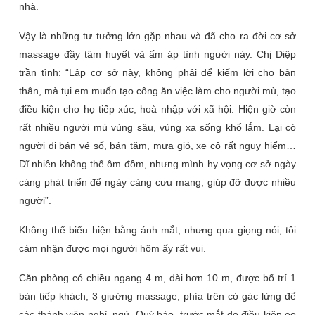
nhà.
Vậy là những tư tưởng lớn gặp nhau và đã cho ra đời cơ sở
massage đầy tâm huyết và ấm áp tình người này. Chị Diệp
trần tình: “Lập cơ sở này, không phải để kiếm lời cho bản
thân, mà tụi em muốn tạo công ăn việc làm cho người mù, tạo
điều kiện cho họ tiếp xúc, hoà nhập với xã hội. Hiện giờ còn
rất nhiều người mù vùng sâu, vùng xa sống khổ lắm. Lại có
người đi bán vé số, bán tăm, mưa gió, xe cộ rất nguy hiểm…
Dĩ nhiên không thể ôm đồm, nhưng mình hy vọng cơ sở ngày
càng phát triển để ngày càng cưu mang, giúp đỡ được nhiều
người”.
Không thể biểu hiện bằng ánh mắt, nhưng qua giọng nói, tôi
cảm nhận được mọi người hôm ấy rất vui.
Căn phòng có chiều ngang 4 m, dài hơn 10 m, được bố trí 1
bàn tiếp khách, 3 giường massage, phía trên có gác lửng để
các thành viên nghỉ, ngủ. Quý bảo, trước mắt do điều kiện eo