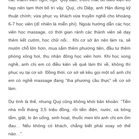
hẹp nên tạm thời bố trí vậy. Quý, chị Diệp, anh Hận đứng kỹ
thuật chính; vừa phục vụ khách vừa truyền nghề cho khoảng
6-7 học viên (dĩ nhiên là miễn phí). Ngoài hướng dẫn các học
viên học massage, có thời gian rảnh các thành viên sẽ dạy
thêm kết cườm, học chữ nổi… Khi cơ sở ăn nên làm ra, sẽ
mướn chỗ lớn hơn, mua sắm thêm phương tiện, đầu tư thêm
phòng xông hơi, thu nhận đông học viên hơn. Khi học xong
nghề, anh chị em có điều kiện về quê làm thì về, không thì
phục vụ tại cơ sở. Đồng thời, cơ sở sẽ kêu gọi một số anh chị
em có nghề massage đang "tha phương cầu thực" về cơ sở
làm.
Dự tính là thế, nhưng Quý cũng không khỏi băn khoăn: “Tiền
nhà mỗi tháng 3,5 triệu đồng, rồi tiền điện, nước, xà bông
tắm, giặt, lo ăn uống, sinh hoạt, thuốc men khi anh chị em ốm
đau… Nếu không có khách, chẳng biết phải xoay xở thế
nào…”.