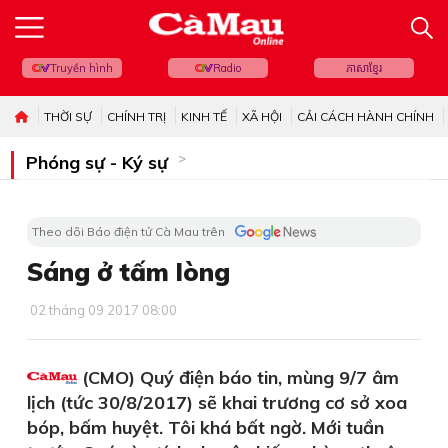
Truyền hình
Radio
ភាសាខ្មែរ
THỜI SỰ
CHÍNH TRỊ
KINH TẾ
XÃ HỘI
CẢI CÁCH HÀNH CHÍNH
Phóng sự - Ký sự
Theo dõi Báo điện tử Cà Mau trên
Sáng ở tấm lòng
02 tháng 09 2017 08:00
(CMO) Quý điện báo tin, mùng 9/7 âm
lịch (tức 30/8/2017) sẽ khai trương cơ sở xoa
bóp, bấm huyệt. Tôi khá bất ngờ. Mới tuần