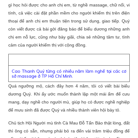
gì học hỏi được cho anh chị em, từ nghề massage, chữ nổi, vi
tính, cả việc cài đặt phần mềm cho người khiếm thị trên điện
thoại để anh chị em thuận tiện trong sử dụng, giao tiếp. Quý
còn viết được cả bài gởi đăng báo để biểu dương những anh
chị em nỗ lực, cũng như bày giãi, chia sẻ những tâm tư, tình
cảm của người khiếm thị với cộng đồng.
Cao Thanh Quý từng có nhiều năm làm nghề tại các cơ
sở massage ở TP Hồ Chí Minh.
Quá ngưỡng mộ, cách đây hơn 4 năm, tôi có viết bài biểu
dương Quý. Khi ấy ước muốn thành lập một mái ấm để cưu
mang, dạy nghề cho người mù, giúp họ có được nghề nghiệp
để mưu sinh đã được Quý và nhiều thành viên hội bày tỏ.
Chủ tịch Hội Người mù tỉnh Cà Mau Đỗ Tấn Bảo thật lòng, đất
thì ông có sẵn, nhưng phải bỏ ra đến vài trăm triệu đồng để