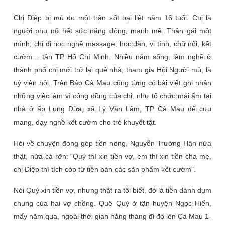
Chị Diệp bị mù do một trận sốt bại liệt năm 16 tuổi. Chị là
người phụ nữ hết sức năng động, mạnh mẽ. Thân gái một
mình, chị đi học nghề massage, học đàn, vi tính, chữ nổi, kết
cườm… tận TP Hồ Chí Minh. Nhiều năm sống, làm nghề ở
thành phố chị mới trở lại quê nhà, tham gia Hội Người mù, là
uỷ viên hội. Trên Báo Cà Mau cũng từng có bài viết ghi nhận
những việc làm vì cộng đồng của chị, như tổ chức mái ấm tại
nhà ở ấp Lung Dừa, xã Lý Văn Lâm, TP Cà Mau để cưu
mang, dạy nghề kết cườm cho trẻ khuyết tật.
Hỏi về chuyện đóng góp tiền nong, Nguyễn Trường Hận nửa
thật, nửa cà rỡn: “Quý thì xin tiền vợ, em thì xin tiền cha mẹ,
chị Diệp thì tích cóp từ tiền bán các sản phẩm kết cườm”.
Nói Quý xin tiền vợ, nhưng thật ra tôi biết, đó là tiền dành dụm
chung của hai vợ chồng. Quê Quý ở tận huyện Ngọc Hiển,
mấy năm qua, ngoài thời gian hằng tháng đi đò lên Cà Mau 1-