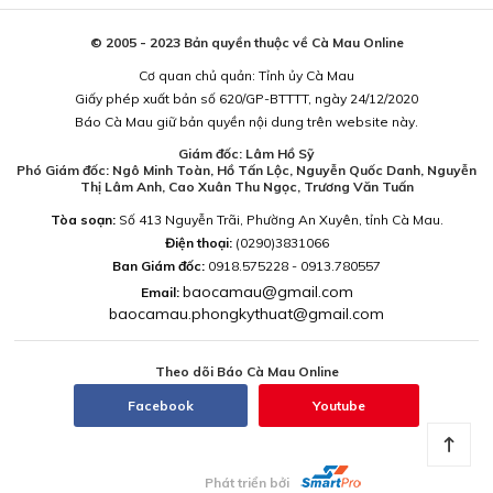
© 2005 - 2023 Bản quyền thuộc về Cà Mau Online
Cơ quan chủ quản: Tỉnh ủy Cà Mau
Giấy phép xuất bản số 620/GP-BTTTT, ngày 24/12/2020
Báo Cà Mau giữ bản quyền nội dung trên website này.
Giám đốc: Lâm Hồ Sỹ
Phó Giám đốc: Ngô Minh Toàn, Hồ Tấn Lộc, Nguyễn Quốc Danh, Nguyễn
Thị Lâm Anh, Cao Xuân Thu Ngọc, Trương Văn Tuấn
Tòa soạn:
Số 413 Nguyễn Trãi, Phường An Xuyên, tỉnh Cà Mau.
Điện thoại:
(0290)3831066
Ban Giám đốc:
0918.575228 - 0913.780557
baocamau@gmail.com
Email:
baocamau.phongkythuat@gmail.com
Theo dõi Báo Cà Mau Online
Facebook
Youtube
Phát triển bởi