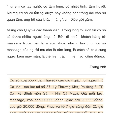
“Tụi em có tay nghề, có tấm lòng, có nhiệt tình, tâm huyết.
Nhưng cơ sở có tồn tại được hay không còn trông đợi vào sự
quan tâm, ủng hộ của khách hàng”, chị Diệp gởi gắm.
Mừng cho Quý và các thành viên. Trong lòng tôi luôn tin cơ sở
sẽ được nhiều người ủng hộ. Bởi, dĩ nhiên khách hàng tới
massage trước tiên là vì sức khoẻ, nhưng lựa chọn cơ sở
massage của người mù còn là tấm lòng, là cách sẻ chia cùng
người kém may mắn, là thể hiện trách nhiệm với cộng đồng./.
Trang Anh
Cơ sở xoa bóp - bấm huyệt - cạo gió - giác hơi người mù
Cà Mau toạ lạc tại số 87, Lý Thường Kiệt, Phường 6, TP
Cà (kế Bệnh viện Sản - Nhi Cà Mau). Giá mỗi lượt
massage, xoa bóp 60.000 đồng; giác hơi 20.000 đồng;
cạo gió 20.000 đồng. Phục vụ từ 7 giờ sáng đến 21 giờ