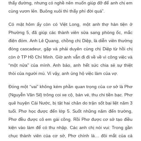
thấy đường, nhưng có nghề nên muốn giúp đỡ để anh chị em
cùng vươn lên. Buông xuôi thì thấy phí đời quá”.
Có mặt hôm ấy còn có Việt Long, một anh thợ hàn tiện ở
Phường 5, đã giúp các thành viên sửa sang phòng ốc, mắc
điện đóm. Anh Lê Quang, chồng chị Diệp, là diễn viên thường
đóng cascadeur, gặp và phải duyên cùng chị Diệp từ hồi chị
còn ở TP Hồ Chí Minh. Giờ anh vẫn đi đi về về vì công việc và
“một nửa” của mình. Anh bảo, anh hết sức chia sẻ sự thiệt
thòi của người mù. Vì vậy, anh ủng hộ việc làm của vợ.
Đóng một “vai” không kém phần quan trọng của cơ sở là Phơ
(Nguyễn Văn Sil) trông coi xe cộ, bán vé, thu chi tiền bạc. Phơ
quê huyện Cái Nước, bị tật hai chân do trận sốt bại liệt năm 3
tuổi. Phơ học được đến lớp 5. Suốt những năm đến trường,
Phơ đều được cô em gái cõng. Rồi Phơ được cơ sở tạo điều
kiện vào làm để có thu nhập. Các anh chị nói vui: Trong gần
chục thành viên của cơ sở, Phơ chính là… đôi mắt của cả