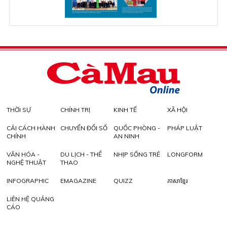
THỜI SỰ
CHÍNH TRỊ
KINH TẾ
XÃ HỘI
CẢI CÁCH HÀNH
CHUYỂN ĐỔI SỐ
QUỐC PHÒNG -
PHÁP LUẬT
CHÍNH
AN NINH
VĂN HÓA -
DU LỊCH - THỂ
NHỊP SỐNG TRẺ
LONGFORM
NGHỆ THUẬT
THAO
INFOGRAPHIC
EMAGAZINE
QUIZZ
ភាសាខ្មែរ
LIÊN HỆ QUẢNG
CÁO