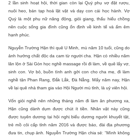
2 lần sinh hoạt hội, thời gian còn lại Quý phụ vợ đặt rượu,
nuôi heo, bán tạp hoá lặt vặt và dạy con cái học hành. Vợ
Quý là một phụ nữ năng động, giỏi giang, thấu hiểu chồng
nên cuộc sống gia đình cũng ổn định về kinh tế và ấm êm
hạnh phúc.
Nguyễn Trường Hận thì quê U Minh, mù năm 10 tuổi, cũng do
ảnh hưởng chất độc da cam từ người cha. Hận có nhiều năm
lăn lộn ở Sài Gòn học nghề massage rồi đi làm, về quê lấy vợ,
sinh con. Vợ bỏ, buồn tình anh gởi con cho cha mẹ, đi làm
nghề tận Phan Rang, Đắk Lắk, Đà Nẵng. Mấy năm nay, Hận
về lại quê nhà tham gia vào Hội Người mù tỉnh, là uỷ viên hội.
Vốn giỏi nghề nên những tháng năm đi làm ăn phương xa,
Hận cũng dành dụm được chút ít tiền. Nhân vật này cũng
được tuyên dương tại hội nghị biểu dương người khuyết tật,
trẻ mồ côi cấp tỉnh năm 2016 và được báo, đài địa phương
đưa tin, chụp ảnh. Nguyễn Trường Hận chia sẻ: “Mình không