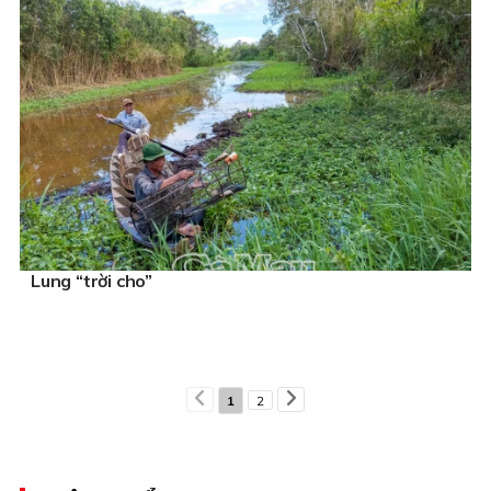
Lung “trời cho”
1
2