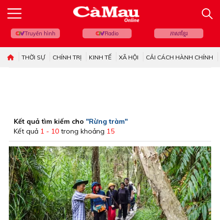
Truyền hình
Radio
ភាសាខ្មែរ
THỜI SỰ
CHÍNH TRỊ
KINH TẾ
XÃ HỘI
CẢI CÁCH HÀNH CHÍNH
Kết quả tìm kiếm cho
"Rừng tràm"
Kết quả
1 - 10
trong khoảng
15