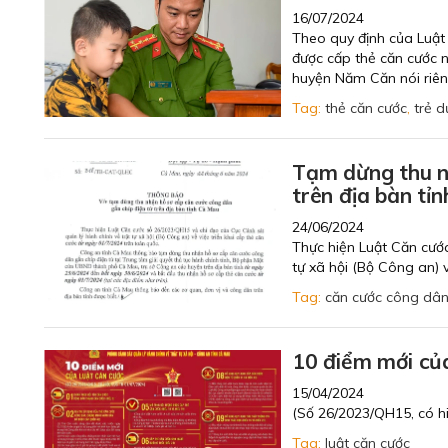
16/07/2024
Theo quy định của Luật 
được cấp thẻ căn cước 
huyện Năm Căn nói riêng
Tag:
thẻ căn cước
,
trẻ d
Tạm dừng thu nh
trên địa bàn tỉ
24/06/2024
Thực hiện Luật Căn cướ
tự xã hội (Bộ Công an) 
Tag:
căn cước công dâ
10 điểm mới củ
15/04/2024
(Số 26/2023/QH15, có hi
Tag:
luật căn cước