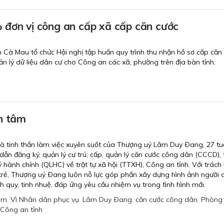
 đơn vị công an cấp xã cấp căn cước
 Cà Mau tổ chức Hội nghị tập huấn quy trình thu nhận hồ sơ cấp căn 
ản lý dữ liệu dân cư cho Công an các xã, phường trên địa bàn tỉnh.
n tâm
à tinh thần làm việc xuyên suốt của Thượng uý Lâm Duy Ðang, 27 tuổ
dẫn đăng ký, quản lý cư trú; cấp, quản lý căn cước công dân (CCCD),
hành chính (QLHC) về trật tự xã hội (TTXH), Công an tỉnh. Với trách
 trẻ, Thượng uý Ðang luôn nỗ lực góp phần xây dựng hình ảnh người c
quy, tinh nhuệ, đáp ứng yêu cầu nhiệm vụ trong tình hình mới.
tâm
,
Vì Nhân dân phục vụ
,
Lâm Duy Ðang
,
căn cước công dân
,
Phòng
Công an tỉnh