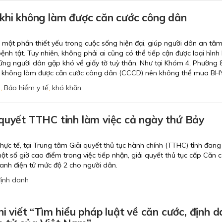
 khi không làm được căn cước công dân
 một phần thiết yếu trong cuộc sống hiện đại, giúp người dân an tâm
nh tật. Tuy nhiên, không phải ai cũng có thể tiếp cận được loại hình
hững người dân gặp khó về giấy tờ tuỳ thân. Như tại Khóm 4, Phường 
o không làm được căn cước công dân (CCCD) nên không thể mua BH
n
,
Bảo hiểm y tế
,
khó khăn
quyết TTHC tỉnh làm việc cả ngày thứ Bảy
thực tế, tại Trung tâm Giải quyết thủ tục hành chính (TTHC) tỉnh đang
một số giờ cao điểm trong việc tiếp nhận, giải quyết thủ tục cấp Căn 
anh điện tử mức độ 2 cho người dân.
định danh
hi viết “Tìm hiểu pháp luật về căn cước, định 