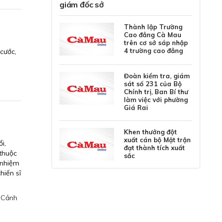
giám đốc sở
Thành lập Trường
Cao đẳng Cà Mau
trên cơ sở sáp nhập
4 trường cao đẳng
cước,
Đoàn kiểm tra, giám
sát số 231 của Bộ
Chính trị, Ban Bí thư
làm việc với phường
Giá Rai
Khen thưởng đột
xuất cán bộ Mặt trận
i,
đạt thành tích xuất
 thuộc
sắc
 nhiệm
hiến sĩ
 Cảnh