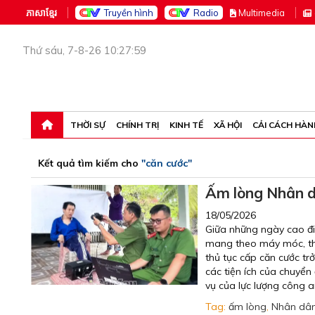
ភាសាខ្មែរ
Truyền hình
Radio
M
ultimedia
Thứ sáu, 7-8-26 10:27:59
THỜI SỰ
CHÍNH TRỊ
KINH TẾ
XÃ HỘI
CẢI CÁCH HÀN
Kết quả tìm kiếm cho
"căn cước"
Ấm lòng Nhân 
18/05/2026
Giữa những ngày cao điể
mang theo máy móc, thiế
thủ tục cấp căn cước tr
các tiện ích của chuyển
vụ của lực lượng công a
Tag:
ấm lòng
,
Nhân dâ