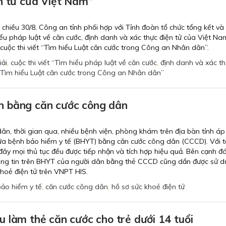
n tử của Việt Nam”
chiều 30/8, Công an tỉnh phối hợp với Tỉnh đoàn tổ chức tổng kết và
hiểu pháp luật về căn cước, định danh và xác thực điện tử của Việt Na
cuộc thi viết “Tìm hiểu Luật căn cước trong Công an Nhân dân”.
iải
,
cuộc thi viết “Tìm hiểu pháp luật về căn cước
,
định danh và xác t
“Tìm hiểu Luật căn cước trong Công an Nhân dân”
 bằng căn cước công dân
dân, thời gian qua, nhiều bệnh viện, phòng khám trên địa bàn tỉnh á
hữa bệnh bảo hiểm y tế (BHYT) bằng căn cước công dân (CCCD). Với 
ây mọi thủ tục đều được tiếp nhận và tích hợp hiệu quả. Bên cạnh đó
hông tin trên BHYT của người dân bằng thẻ CCCD cũng dần được sử 
khoẻ điện tử trên VNPT HIS.
bảo hiểm y tế
,
căn cước công dân
,
hồ sơ sức khoẻ điện tử
 làm thẻ căn cước cho trẻ dưới 14 tuổi