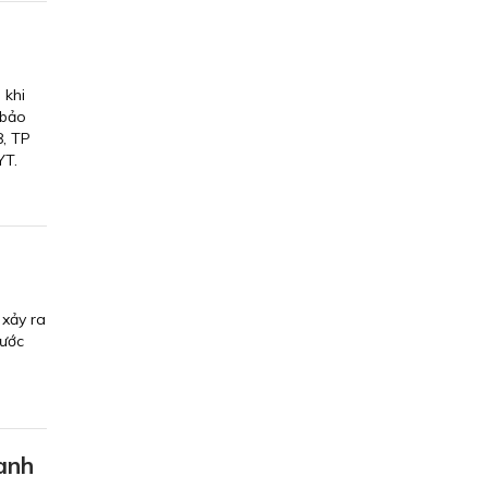
 khi
 bảo
8, TP
YT.
 xảy ra
cước
danh