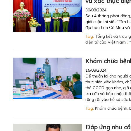
và xác thực điệ
30/08/2024
Sau 4 tháng phát động, 
giải cuộc thi viết “Tìm 
địa bàn tỉnh Cà Mau và 
Tag:
Tổng kết và trao g
điện tử của Việt Nam”
,
Khám chữa bệnh
15/08/2024
Ðể thuận lợi cho người 
thực hiện việc khám, c
thẻ CCCD gọn nhẹ, giờ đ
tra cứu và tiếp nhận t
rộng rãi vào hồ sơ sức 
Tag:
Khám chữa bệnh
,
Ðáp ứng nhu cầu