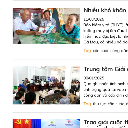
Nhiều khó khăn
11/03/2025
Bảo hiểm y tế (BHYT) là
không may bị ốm đau, bệ
hiểm này, đặc biệt là n
Cà Mau, có nhiều hộ d
Tag:
căn cước công dâ
Trung tâm Giải 
08/01/2025
Qua ghi nhận tình hình 
tình trạng quá tải vào 
công dân và cấp định d
Tag:
thủ tục
,
căn cước
,
Trao giải cuộc t