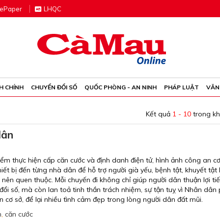
e
P
aper
LHQC
H CHÍNH
CHUYỂN ĐỔI SỐ
QUỐC PHÒNG - AN NINH
PHÁP LUẬT
VĂN
Kết quả
1 - 10
trong k
dân
m thực hiện cấp căn cước và định danh điện tử, hình ảnh công an cơ
t bị đến từng nhà dân để hỗ trợ người già yếu, bệnh tật, khuyết tật
ở nên quen thuộc. Mỗi chuyến đi không chỉ giúp người dân thuận lợi ti
 đổi số, mà còn lan toả tinh thần trách nhiệm, sự tận tuỵ vì Nhân dân
n cơ sở, để lại nhiều tình cảm đẹp trong lòng người dân đất mũi.
n
,
căn cước