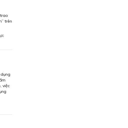
 trao
m” trên
hực
p dụng
tấm
, việc
dụng