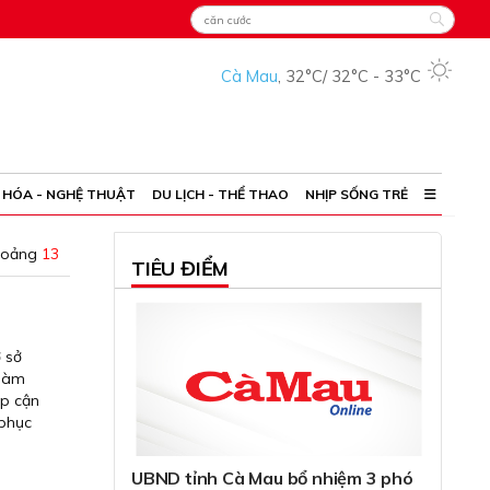
Cà Mau
,
32°C
/
32°C
-
33°C
 HÓA - NGHỆ THUẬT
DU LỊCH - THỂ THAO
NHỊP SỐNG TRẺ
hoảng
13
TIÊU ĐIỂM
 sở
 làm
ếp cận
 phục
UBND tỉnh Cà Mau bổ nhiệm 3 phó